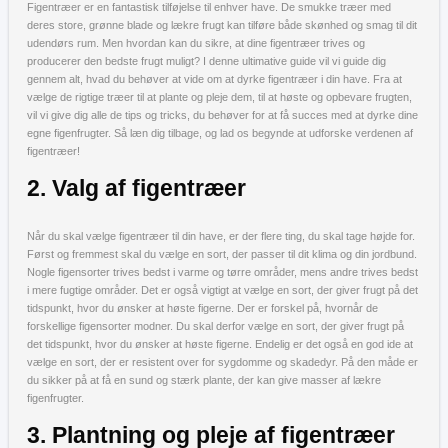
Figentræer er en fantastisk tilføjelse til enhver have. De smukke træer med
deres store, grønne blade og lækre frugt kan tilføre både skønhed og smag til dit
udendørs rum. Men hvordan kan du sikre, at dine figentræer trives og
producerer den bedste frugt muligt? I denne ultimative guide vil vi guide dig
gennem alt, hvad du behøver at vide om at dyrke figentræer i din have. Fra at
vælge de rigtige træer til at plante og pleje dem, til at høste og opbevare frugten,
vil vi give dig alle de tips og tricks, du behøver for at få succes med at dyrke dine
egne figenfrugter. Så læn dig tilbage, og lad os begynde at udforske verdenen af
figentræer!
2. Valg af figentræer
Når du skal vælge figentræer til din have, er der flere ting, du skal tage højde for.
Først og fremmest skal du vælge en sort, der passer til dit klima og din jordbund.
Nogle figensorter trives bedst i varme og tørre områder, mens andre trives bedst
i mere fugtige områder. Det er også vigtigt at vælge en sort, der giver frugt på det
tidspunkt, hvor du ønsker at høste figerne. Der er forskel på, hvornår de
forskellige figensorter modner. Du skal derfor vælge en sort, der giver frugt på
det tidspunkt, hvor du ønsker at høste figerne. Endelig er det også en god ide at
vælge en sort, der er resistent over for sygdomme og skadedyr. På den måde er
du sikker på at få en sund og stærk plante, der kan give masser af lækre
figenfrugter.
3. Plantning og pleje af figentræer