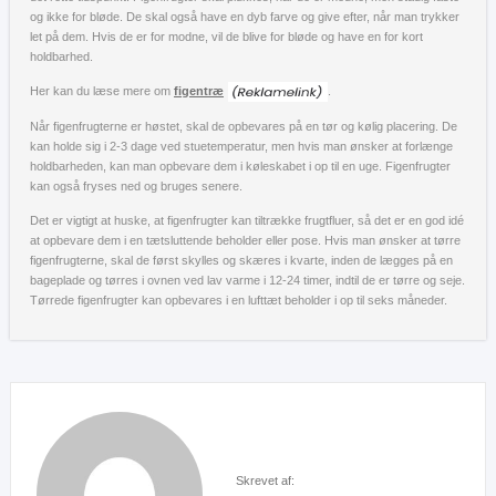
og ikke for bløde. De skal også have en dyb farve og give efter, når man trykker
let på dem. Hvis de er for modne, vil de blive for bløde og have en for kort
holdbarhed.
Her kan du læse mere om
figentræ
.
Når figenfrugterne er høstet, skal de opbevares på en tør og kølig placering. De
kan holde sig i 2-3 dage ved stuetemperatur, men hvis man ønsker at forlænge
holdbarheden, kan man opbevare dem i køleskabet i op til en uge. Figenfrugter
kan også fryses ned og bruges senere.
Det er vigtigt at huske, at figenfrugter kan tiltrække frugtfluer, så det er en god idé
at opbevare dem i en tætsluttende beholder eller pose. Hvis man ønsker at tørre
figenfrugterne, skal de først skylles og skæres i kvarte, inden de lægges på en
bageplade og tørres i ovnen ved lav varme i 12-24 timer, indtil de er tørre og seje.
Tørrede figenfrugter kan opbevares i en lufttæt beholder i op til seks måneder.
Skrevet af: