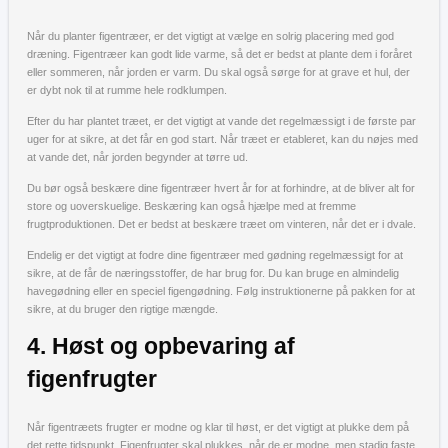
Når du planter figentræer, er det vigtigt at vælge en solrig placering med god
dræning. Figentræer kan godt lide varme, så det er bedst at plante dem i foråret
eller sommeren, når jorden er varm. Du skal også sørge for at grave et hul, der
er dybt nok til at rumme hele rodklumpen.
Efter du har plantet træet, er det vigtigt at vande det regelmæssigt i de første par
uger for at sikre, at det får en god start. Når træet er etableret, kan du nøjes med
at vande det, når jorden begynder at tørre ud.
Du bør også beskære dine figentræer hvert år for at forhindre, at de bliver alt for
store og uoverskuelige. Beskæring kan også hjælpe med at fremme
frugtproduktionen. Det er bedst at beskære træet om vinteren, når det er i dvale.
Endelig er det vigtigt at fodre dine figentræer med gødning regelmæssigt for at
sikre, at de får de næringsstoffer, de har brug for. Du kan bruge en almindelig
havegødning eller en speciel figengødning. Følg instruktionerne på pakken for at
sikre, at du bruger den rigtige mængde.
4. Høst og opbevaring af
figenfrugter
Når figentræets frugter er modne og klar til høst, er det vigtigt at plukke dem på
det rette tidspunkt. Figenfrugter skal plukkes, når de er modne, men stadig faste