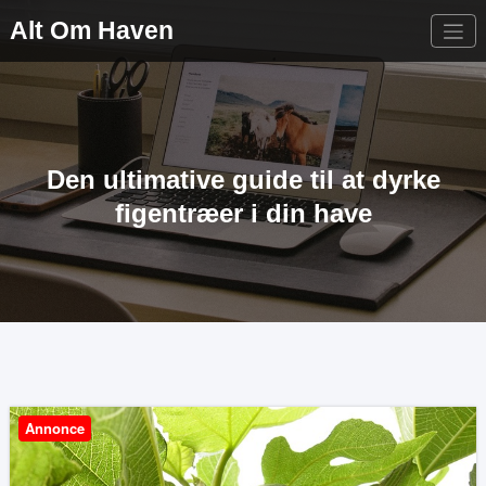
Videre
Alt Om Haven
til
indhold
Den ultimative guide til at dyrke
figentræer i din have
Annonce