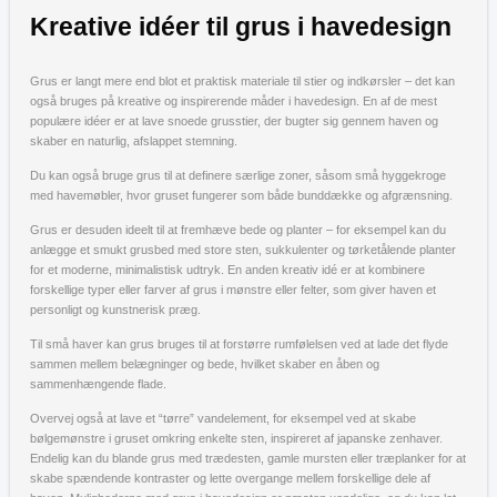
Kreative idéer til grus i havedesign
Grus er langt mere end blot et praktisk materiale til stier og indkørsler – det kan
også bruges på kreative og inspirerende måder i havedesign. En af de mest
populære idéer er at lave snoede grusstier, der bugter sig gennem haven og
skaber en naturlig, afslappet stemning.
Du kan også bruge grus til at definere særlige zoner, såsom små hyggekroge
med havemøbler, hvor gruset fungerer som både bunddække og afgrænsning.
Grus er desuden ideelt til at fremhæve bede og planter – for eksempel kan du
anlægge et smukt grusbed med store sten, sukkulenter og tørketålende planter
for et moderne, minimalistisk udtryk. En anden kreativ idé er at kombinere
forskellige typer eller farver af grus i mønstre eller felter, som giver haven et
personligt og kunstnerisk præg.
Til små haver kan grus bruges til at forstørre rumfølelsen ved at lade det flyde
sammen mellem belægninger og bede, hvilket skaber en åben og
sammenhængende flade.
Overvej også at lave et “tørre” vandelement, for eksempel ved at skabe
bølgemønstre i gruset omkring enkelte sten, inspireret af japanske zenhaver.
Endelig kan du blande grus med trædesten, gamle mursten eller træplanker for at
skabe spændende kontraster og lette overgange mellem forskellige dele af