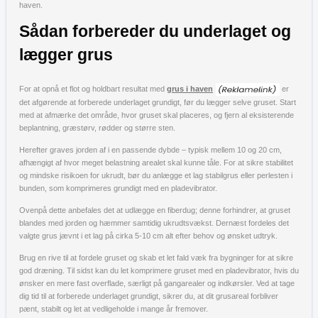
haven.
Sådan forbereder du underlaget og
lægger grus
For at opnå et flot og holdbart resultat med
grus i haven
er
det afgørende at forberede underlaget grundigt, før du lægger selve gruset. Start
med at afmærke det område, hvor gruset skal placeres, og fjern al eksisterende
beplantning, græstørv, rødder og større sten.
Herefter graves jorden af i en passende dybde – typisk mellem 10 og 20 cm,
afhængigt af hvor meget belastning arealet skal kunne tåle. For at sikre stabilitet
og mindske risikoen for ukrudt, bør du anlægge et lag stabilgrus eller perlesten i
bunden, som komprimeres grundigt med en pladevibrator.
Ovenpå dette anbefales det at udlægge en fiberdug; denne forhindrer, at gruset
blandes med jorden og hæmmer samtidig ukrudtsvækst. Dernæst fordeles det
valgte grus jævnt i et lag på cirka 5-10 cm alt efter behov og ønsket udtryk.
Brug en rive til at fordele gruset og skab et let fald væk fra bygninger for at sikre
god dræning. Til sidst kan du let komprimere gruset med en pladevibrator, hvis du
ønsker en mere fast overflade, særligt på gangarealer og indkørsler. Ved at tage
dig tid til at forberede underlaget grundigt, sikrer du, at dit grusareal forbliver
pænt, stabilt og let at vedligeholde i mange år fremover.