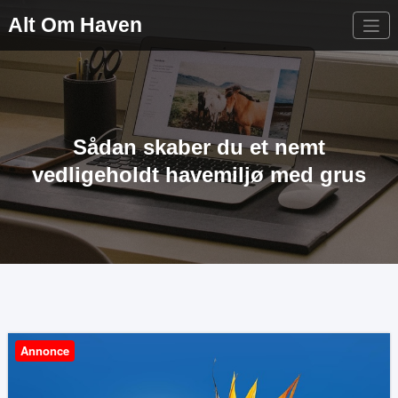
Videre
Alt Om Haven
til
indhold
Sådan skaber du et nemt
vedligeholdt havemiljø med grus
Annonce