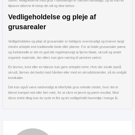
haven. Mulighederne med grus i havedesign er næsten uendelige, og du kan let
tilpasse idéerne til netop din stil og dine behov.
Vedligeholdelse og pleje af
grusarealer
Vedligeholdelse og pleje af grusarealer er heldigvis overskueligt og kræver langt
mindre arbejde end traditionelle bede eller plæner. For at holde grusarealer pæne
og funktionelle er det en god idé regelmæssigt at fjerne blade, ukrudt og andet
organisk materiale, der ellers kan give næring til uønsket vækst.
En løvrive, kost eller en blæser kan gøre arbejdet nemt. Hvis der skulle opstå
ukrudt, fjernes det bedst med hånden eller med en ukrudtsbrænder, så du undgår
kemikalier.
Det kan også være nødvendigt at efterfylde grus enkelte steder, hvor det er
blevet trampet ned eller ført væk, for at sikre et jævnt og pænt resultat. Med
disse enkle tiltag kan du nyde et flot og let vedligeholdt havemiljø i mange år.