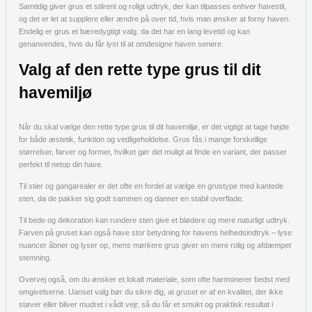
Samtidig giver grus et stilrent og roligt udtryk, der kan tilpasses enhver havestil,
og det er let at supplere eller ændre på over tid, hvis man ønsker at forny haven.
Endelig er grus et bæredygtigt valg, da det har en lang levetid og kan
genanvendes, hvis du får lyst til at omdesigne haven senere.
Valg af den rette type grus til dit
havemiljø
Når du skal vælge den rette type grus til dit havemiljø, er det vigtigt at tage højde
for både æstetik, funktion og vedligeholdelse. Grus fås i mange forskellige
størrelser, farver og former, hvilket gør det muligt at finde en variant, der passer
perfekt til netop din have.
Til stier og gangarealer er det ofte en fordel at vælge en grustype med kantede
sten, da de pakker sig godt sammen og danner en stabil overflade.
Til bede og dekoration kan rundere sten give et blødere og mere naturligt udtryk.
Farven på gruset kan også have stor betydning for havens helhedsindtryk – lyse
nuancer åbner og lyser op, mens mørkere grus giver en mere rolig og afdæmpet
stemning.
Overvej også, om du ønsker et lokalt materiale, som ofte harmonerer bedst med
omgivelserne. Uanset valg bør du sikre dig, at gruset er af en kvalitet, der ikke
støver eller bliver mudret i vådt vejr, så du får et smukt og praktisk resultat i