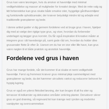
Grus kan være løsningen, hvis du ønsker et havemiljø med minimal
vedligeholdelse og masser af muligheder for kreativt design. Med de rette valg og
lidt forberedelse kan grus skabe både smukke stier, hyggelige gårdhavemiljøer
og funktionelle opholdsarealer, der kræver betydeligt mindre tid og arbejde end
traditionelle græsplæner og bede.
I denne artikel guider vi dig gennem fordelene ved at bruge grus i haven, hjælper
dig med at vælge den rigtige type grus, og viser, hvordan du forbereder
underlaget og lægger grus korrekt. Du får også inspiration til kreative måder at
integrere grus i dit havedesign på, samt gode råd om, hvordan du holder dine
grusarealer flotte år efter år. Uanset om du har en stor eller lille have, kan grus
være nøglen til et både praktisk og æstetisk havemiljø.
Fordelene ved grus i haven
Grus har mange fordele, når det kommer til at skabe et nemt vedligeholdt
havemiljø. Først og fremmest kræver grus minimal pleje sammenlignet med
græsplæner og bede, da det hæmmer ukrudtets vækst og reducerer behovet for
hyppig lugning.
Grus er også en yderst fleksibel løsning, der kan bruges til alt fra stier og
terrasser til indkørsler og dekorative områder omkring planter. Derudover sikrer
grus en god dræning, så regnvand let kan trænge ned i jorden og modvirke
vandpytter og oversvømmelser.