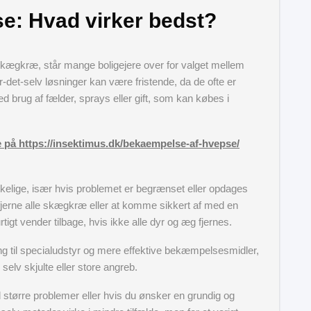
: Hvad virker bedst?
kægkræ, står mange boligejere over for valget mellem
-det-selv løsninger kan være fristende, da de ofte er
ved brug af fælder, sprays eller gift, som kan købes i
på https://insektimus.dk/bekaempelse-af-hvepse/
kkelige, især hvis problemet er begrænset eller opdages
g fjerne alle skægkræ eller at komme sikkert af med en
tigt vender tilbage, hvis ikke alle dyr og æg fjernes.
 til specialudstyr og mere effektive bekæmpelsesmidler,
selv skjulte eller store angreb.
større problemer eller hvis du ønsker en grundig og