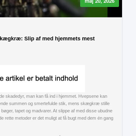
maj 20, 2026
skægkræ: Slip af med hjemmets mest
nde skadedyr, man kan få ind i hjemmet. Hvepsene kan
e summen og smertefulde stik, mens skægkræ stille
e bøger, tapet og madvarer. At slippe af med disse ubudne
e rette metoder er det muligt at få bugt med dem én gang