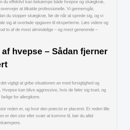
vordan du effektivt kan bekæmpe både hvepse og skægkræ,
 overvejer at tilkalde professionelle. Vi gennemgår,
an du stopper skægkræ, før de når at sprede sig, og vi
ale sig at overlade opgaven til eksperterne. Læs videre og
 mod to af de mest almindelige – og mest generende –
 af hvepse – Sådan fjerner
rt
t vigtigt at gribe situationen an med forsigtighed og
Hvepse kan blive aggressive, hvis de føler sig truet, og
arlige for allergikere.
tor reden er, og hvor den præcist er placeret. Er reden lille
en er den stor eller svær at komme til, bør du altid
sbekæmpere.