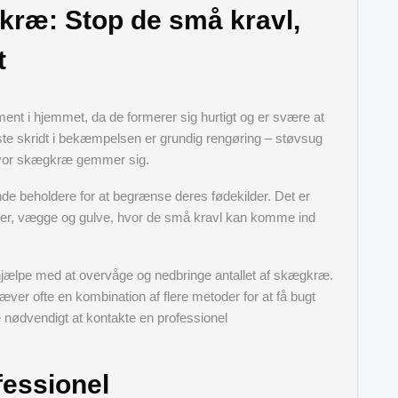
ræ: Stop de små kravl,
t
ment i hjemmet, da de formerer sig hurtigt og er svære at
Første skridt i bekæmpelsen er grundig rengøring – støvsug
, hvor skægkræ gemmer sig.
nde beholdere for at begrænse deres fødekilder. Det er
eler, vægge og gulve, hvor de små kravl kan komme ind
 hjælpe med at overvåge og nedbringe antallet af skægkræ.
ver ofte en kombination af flere metoder for at få bugt
nødvendigt at kontakte en professionel
fessionel