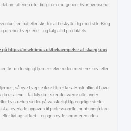
e det om aftenen eller tidligt om morgenen, hvor hvepsene
entuelt en hat eller slør for at beskytte dig mod stik. Brug
g dræber hvepsene – og følg altid produktets
på https://insektimus.dk/bekaempelse-af-skaegkrae/
er, før du forsigtigt fjerner selve reden med en skovl eller
 fjernes, så nye hvepse ikke tiltrækkes. Husk altid at have
vis du er alene – faldulykker sker desværre ofte under
ler hvis reden sidder på vanskeligt tilgængelige steder
t at overlade opgaven til professionelle for at undgå fare.
effektivt og sikkert – og igen nyde sommeren uden