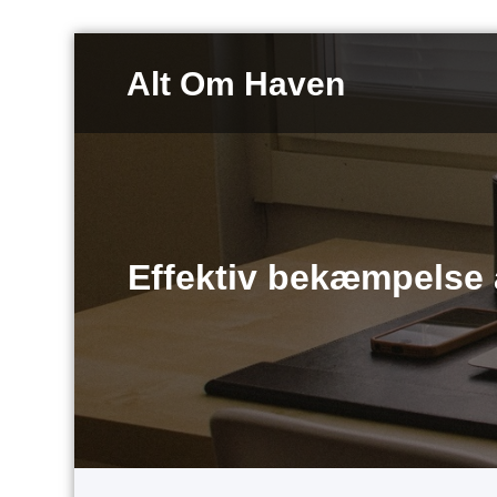
Videre
til
Alt Om Haven
indhold
Effektiv bekæmpelse 