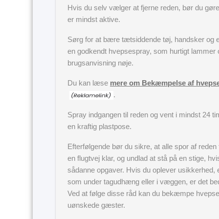
Hvis du selv vælger at fjerne reden, bør du gør
er mindst aktive.
Sørg for at bære tætsiddende tøj, handsker og ev
en godkendt hvepsespray, som hurtigt lammer o
brugsanvisning nøje.
Du kan læse
mere om Bekæmpelse af hvepse 
.
Spray indgangen til reden og vent i mindst 24 tim
en kraftig plastpose.
Efterfølgende bør du sikre, at alle spor af reden
en flugtvej klar, og undlad at stå på en stige, h
sådanne opgaver. Hvis du oplever usikkerhed, el
som under tagudhæng eller i væggen, er det beds
Ved at følge disse råd kan du bekæmpe hvepse 
uønskede gæster.