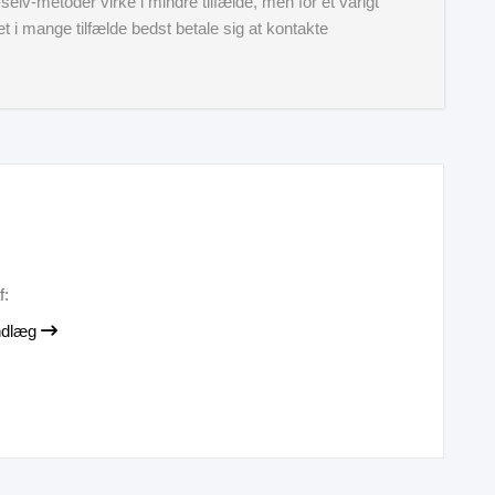
selv-metoder virke i mindre tilfælde, men for et varigt
t i mange tilfælde bedst betale sig at kontakte
f:
indlæg