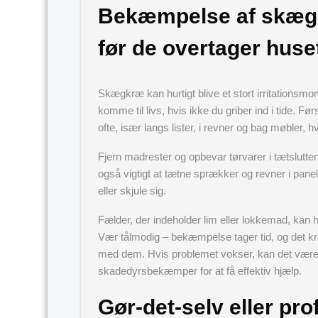
Bekæmpelse af skægk
før de overtager huse
Skægkræ kan hurtigt blive et stort irritationsmo
komme til livs, hvis ikke du griber ind i tide. 
ofte, især langs lister, i revner og bag møbler
Fjern madrester og opbevar tørvarer i tætslutte
også vigtigt at tætne sprækker og revner i pan
eller skjule sig.
Fælder, der indeholder lim eller lokkemad, kan
Vær tålmodig – bekæmpelse tager tid, og det kræ
med dem. Hvis problemet vokser, kan det være 
skadedyrsbekæmper for at få effektiv hjælp.
Gør-det-selv eller pro