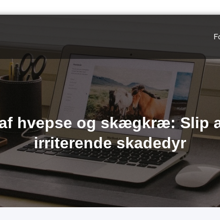
F
af hvepse og skægkræ: Slip
irriterende skadedyr