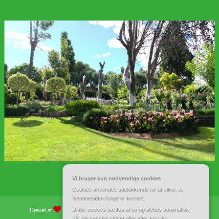
Vi bruger kun nødvendige cookies
Cookies anvendes udelukkende for at sikre, at
hjemmesiden fungerer korrekt.
Drevet af
WordPress
| Tema:
Spiko
af
Spicethemes
Disse cookies sættes af os og slettes automatisk,
når din session slutter eller efter kort tid.