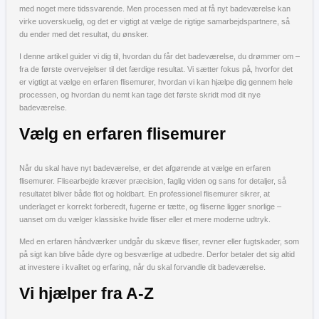
med noget mere tidssvarende. Men processen med at få nyt badeværelse kan
virke uoverskuelig, og det er vigtigt at vælge de rigtige samarbejdspartnere, så
du ender med det resultat, du ønsker.
I denne artikel guider vi dig til, hvordan du får det badeværelse, du drømmer om –
fra de første overvejelser til det færdige resultat. Vi sætter fokus på, hvorfor det
er vigtigt at vælge en erfaren flisemurer, hvordan vi kan hjælpe dig gennem hele
processen, og hvordan du nemt kan tage det første skridt mod dit nye
badeværelse.
Vælg en erfaren flisemurer
Når du skal have nyt badeværelse, er det afgørende at vælge en erfaren
flisemurer. Flisearbejde kræver præcision, faglig viden og sans for detaljer, så
resultatet bliver både flot og holdbart. En professionel flisemurer sikrer, at
underlaget er korrekt forberedt, fugerne er tætte, og fliserne ligger snorlige –
uanset om du vælger klassiske hvide fliser eller et mere moderne udtryk.
Med en erfaren håndværker undgår du skæve fliser, revner eller fugtskader, som
på sigt kan blive både dyre og besværlige at udbedre. Derfor betaler det sig altid
at investere i kvalitet og erfaring, når du skal forvandle dit badeværelse.
Vi hjælper fra A-Z