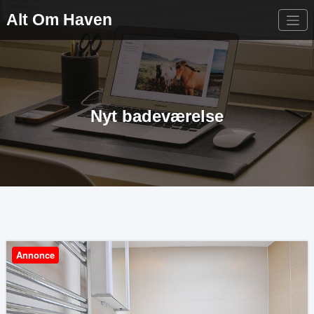
Videre
Alt Om Haven
til
indhold
Nyt badeværelse
Annonce