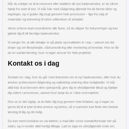
Når du vælger os til at renovere eller etablere dit nye badeværelse, er du sikret
hjælp fra start til slut. Vi står klar med rådgivning allerede fra de første idéer og
tegninger, og vi guider dig trygt gennem hele processen – lige fra valg af
materialer og indretning til selve udførelsen af arbejdet.
Vores erfarne team koordinerer alle faser, så du slipper for bekymringer og kan
glæde dig til dit færdige badeværelse.
Vi sørger for, at alle detaljer er på plads og kvaliteten er i top – uanset om det
drejer sig om flisearbejde, vådrumssikring eller montering af inventar. Hos os får
du en samlet løsning, hvor vi tager ansvar for hele projektet.
Kontakt os i dag
Kontakt os i dag, hvis du går med drømmen om et nyt badeværelse, eller hvis du
ønsker professionel rådgivning og vejledning omkring dine muligheder. Vi står
altid klar til at besvare dine spørgsmål, give dig et uforpligtende tilbud og hjælpe
dig videre i processen, uanset hvor langt du er i dine overvejelser.
Hos os er det vigtigt, at du føler dig tryg gennem hele forløbet, og vi tager os
gerne tid til at lytte til dine ønsker og behov, så vi sammen kan finde den bedste
løsning til dig og din bolig.
Du kan nemt kontakte os via telefon, e-mail eller vores kontaktformular her på
siden, og vi vender altid hurtigt tilbage. Lad os tage en uforpligtende snak om,