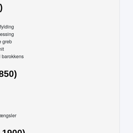
)
fylding
messing
e greb
it
l barokkens
850)
hængsler
-1900)