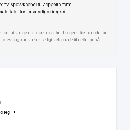
 fra spids/knebel til Zeppelin-form
materialer for indvendige dørgreb
es det at vælge greb, der matcher boligens tidsperiode for
m messing kan være særligt velegnede til dette formål.
f:
indlæg