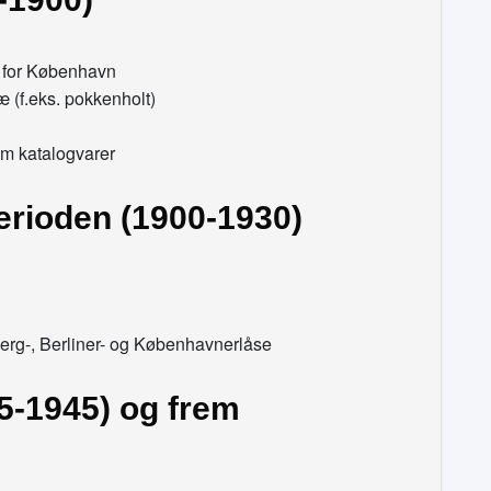
n for København
æ (f.eks. pokkenholt)
om katalogvarer
erioden (1900-1930)
berg-, Berliner- og Københavnerlåse
5-1945) og frem