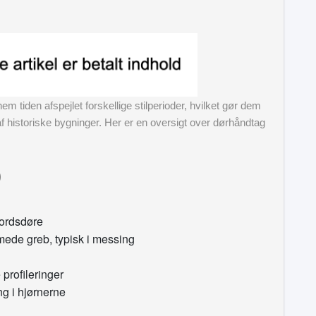
m tiden afspejlet forskellige stilperioder, hvilket gør dem
 af historiske bygninger. Her er en oversigt over dørhåndtag
)
bordsdøre
rmede greb, typisk i messing
profileringer
g i hjørnerne