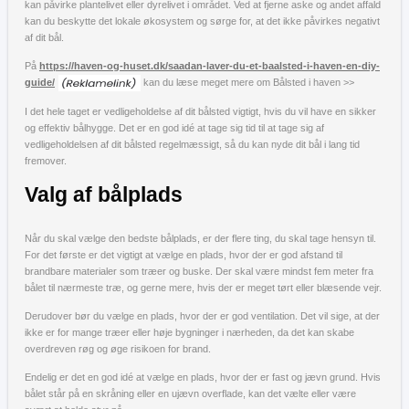
kan påvirke plantelivet eller dyrelivet i området. Ved at fjerne aske og andet affald
kan du beskytte det lokale økosystem og sørge for, at det ikke påvirkes negativt
af dit bål.
På
https://haven-og-huset.dk/saadan-laver-du-et-baalsted-i-haven-en-diy-
guide/
kan du læse meget mere om Bålsted i haven >>
I det hele taget er vedligeholdelse af dit bålsted vigtigt, hvis du vil have en sikker
og effektiv bålhygge. Det er en god idé at tage sig tid til at tage sig af
vedligeholdelsen af dit bålsted regelmæssigt, så du kan nyde dit bål i lang tid
fremover.
Valg af bålplads
Når du skal vælge den bedste bålplads, er der flere ting, du skal tage hensyn til.
For det første er det vigtigt at vælge en plads, hvor der er god afstand til
brandbare materialer som træer og buske. Der skal være mindst fem meter fra
bålet til nærmeste træ, og gerne mere, hvis der er meget tørt eller blæsende vejr.
Derudover bør du vælge en plads, hvor der er god ventilation. Det vil sige, at der
ikke er for mange træer eller høje bygninger i nærheden, da det kan skabe
overdreven røg og øge risikoen for brand.
Endelig er det en god idé at vælge en plads, hvor der er fast og jævn grund. Hvis
bålet står på en skråning eller en ujævn overflade, kan det vælte eller være