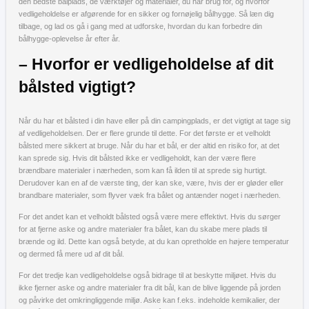
den bedste bålplads, de værktøjer og materialer, du har brug for, og hvorfor
vedligeholdelse er afgørende for en sikker og fornøjelig bålhygge. Så læn dig
tilbage, og lad os gå i gang med at udforske, hvordan du kan forbedre din
bålhygge-oplevelse år efter år.
– Hvorfor er vedligeholdelse af dit
bålsted vigtigt?
Når du har et bålsted i din have eller på din campingplads, er det vigtigt at tage sig
af vedligeholdelsen. Der er flere grunde til dette. For det første er et velholdt
bålsted mere sikkert at bruge. Når du har et bål, er der altid en risiko for, at det
kan sprede sig. Hvis dit bålsted ikke er vedligeholdt, kan der være flere
brændbare materialer i nærheden, som kan få ilden til at sprede sig hurtigt.
Derudover kan en af de værste ting, der kan ske, være, hvis der er gløder eller
brandbare materialer, som flyver væk fra bålet og antænder noget i nærheden.
For det andet kan et velholdt bålsted også være mere effektivt. Hvis du sørger
for at fjerne aske og andre materialer fra bålet, kan du skabe mere plads til
brænde og ild. Dette kan også betyde, at du kan opretholde en højere temperatur
og dermed få mere ud af dit bål.
For det tredje kan vedligeholdelse også bidrage til at beskytte miljøet. Hvis du
ikke fjerner aske og andre materialer fra dit bål, kan de blive liggende på jorden
og påvirke det omkringliggende miljø. Aske kan f.eks. indeholde kemikalier, der