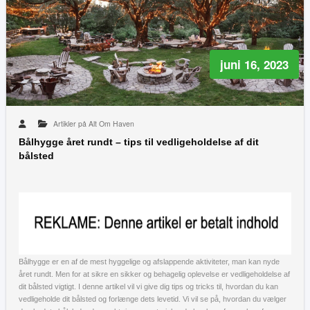
juni 16, 2023
Artikler på Alt Om Haven
Bålhygge året rundt – tips til vedligeholdelse af dit
bålsted
Bålhygge er en af de mest hyggelige og afslappende aktiviteter, man kan nyde
året rundt. Men for at sikre en sikker og behagelig oplevelse er vedligeholdelse af
dit bålsted vigtigt. I denne artikel vil vi give dig tips og tricks til, hvordan du kan
vedligeholde dit bålsted og forlænge dets levetid. Vi vil se på, hvordan du vælger