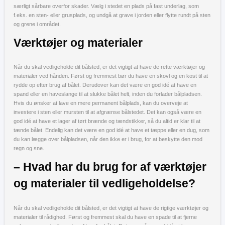
særligt sårbare overfor skader. Vælg i stedet en plads på fast underlag, som
f.eks. en sten- eller grusplads, og undgå at grave i jorden eller flytte rundt på sten
og grene i området.
Værktøjer og materialer
Når du skal vedligeholde dit bålsted, er det vigtigt at have de rette værktøjer og
materialer ved hånden. Først og fremmest bør du have en skovl og en kost til at
rydde op efter brug af bålet. Derudover kan det være en god idé at have en
spand eller en haveslange til at slukke bålet helt, inden du forlader bålpladsen.
Hvis du ønsker at lave en mere permanent bålplads, kan du overveje at
investere i sten eller mursten til at afgrænse bålstedet. Det kan også være en
god idé at have et lager af tørt brænde og tændstikker, så du altid er klar til at
tænde bålet. Endelig kan det være en god idé at have et tæppe eller en dug, som
du kan lægge over bålpladsen, når den ikke er i brug, for at beskytte den mod
regn og sne.
– Hvad har du brug for af værktøjer
og materialer til vedligeholdelse?
Når du skal vedligeholde dit bålsted, er det vigtigt at have de rigtige værktøjer og
materialer til rådighed. Først og fremmest skal du have en spade til at fjerne