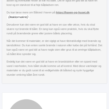
asken og eventuelle rester af træ fra bålet. Det er også en god idé at have en
kost og en støvkost til at feje bålpladsen ren.
Du kan læse mere om Bålsted i haven på
https://haven-og-huset.dk
.
Derudover kan det være en god idé at have en sav eller økse, hvis du skal
skære nyt brænde til bålet. En tang kan også være praktisk, hvis du skal flytte
rundt på brændende grene eller justere bålets placering.
Når det kommer til materialer, er det vigtigt at have tilstrækkeligt med brænde og
tændstikker. Du kan enten samle brænde i naturen eller købe det på forhånd. Det
kan også være en god idé at have nogle sten eller grus til at omringe bålpladsen,
så bålet ikke spreder sig.
Endelig kan det være en god idé at have en brandslukker eller en spand med
vand i nærheden, hvis bålet skulle komme ud af kontrol. Med disse værktøjer og
materialer er du godt rustet til at vedligeholde dit bålsted og nyde hyggelige
stunder omkring bålet året rundt.