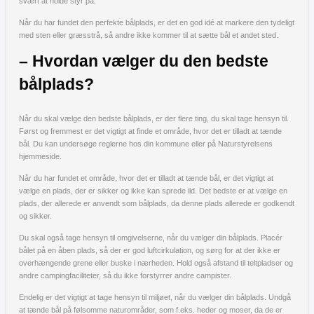
svært at holde styr på.
Når du har fundet den perfekte bålplads, er det en god idé at markere den tydeligt
med sten eller græsstrå, så andre ikke kommer til at sætte bål et andet sted.
– Hvordan vælger du den bedste
bålplads?
Når du skal vælge den bedste bålplads, er der flere ting, du skal tage hensyn til.
Først og fremmest er det vigtigt at finde et område, hvor det er tilladt at tænde
bål. Du kan undersøge reglerne hos din kommune eller på Naturstyrelsens
hjemmeside.
Når du har fundet et område, hvor det er tilladt at tænde bål, er det vigtigt at
vælge en plads, der er sikker og ikke kan sprede ild. Det bedste er at vælge en
plads, der allerede er anvendt som bålplads, da denne plads allerede er godkendt
og sikker.
Du skal også tage hensyn til omgivelserne, når du vælger din bålplads. Placér
bålet på en åben plads, så der er god luftcirkulation, og sørg for at der ikke er
overhængende grene eller buske i nærheden. Hold også afstand til teltpladser og
andre campingfaciliteter, så du ikke forstyrrer andre campister.
Endelig er det vigtigt at tage hensyn til miljøet, når du vælger din bålplads. Undgå
at tænde bål på følsomme naturområder, som f.eks. heder og moser, da de er