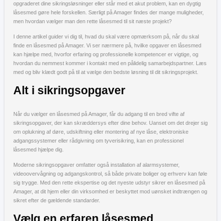
opgraderet dine sikringsløsninger eller står med et akut problem, kan en dygtig
låsesmed gøre hele forskellen. Særligt på Amager findes der mange muligheder,
men hvordan vælger man den rette låsesmed til sit næste projekt?
I denne artikel guider vi dig til, hvad du skal være opmærksom på, når du skal
finde en låsesmed på Amager. Vi ser nærmere på, hvilke opgaver en låsesmed
kan hjælpe med, hvorfor erfaring og professionelle kompetencer er vigtige, og
hvordan du nemmest kommer i kontakt med en pålidelig samarbejdspartner. Læs
med og bliv klædt godt på til at vælge den bedste løsning til dit sikringsprojekt.
Alt i sikringsopgaver
Når du vælger en låsesmed på Amager, får du adgang til en bred vifte af
sikringsopgaver, der kan skræddersys efter dine behov. Uanset om det drejer sig
om oplukning af døre, udskiftning eller montering af nye låse, elektroniske
adgangssystemer eller rådgivning om tyverisikring, kan en professionel
låsesmed hjælpe dig.
Moderne sikringsopgaver omfatter også installation af alarmsystemer,
videoovervågning og adgangskontrol, så både private boliger og erhverv kan føle
sig trygge. Med den rette ekspertise og det nyeste udstyr sikrer en låsesmed på
Amager, at dit hjem eller din virksomhed er beskyttet mod uønsket indtrængen og
sikret efter de gældende standarder.
Vælg en erfaren låsesmed