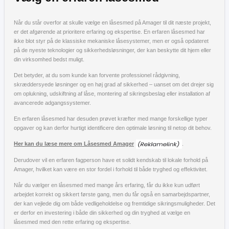
Når du står overfor at skulle vælge en låsesmed på Amager til dit næste projekt,
er det afgørende at prioritere erfaring og ekspertise. En erfaren låsesmed har
ikke blot styr på de klassiske mekaniske låsesystemer, men er også opdateret
på de nyeste teknologier og sikkerhedsløsninger, der kan beskytte dit hjem eller
din virksomhed bedst muligt.
Det betyder, at du som kunde kan forvente professionel rådgivning,
skræddersyede løsninger og en høj grad af sikkerhed – uanset om det drejer sig
om oplukning, udskiftning af låse, montering af sikringsbeslag eller installation af
avancerede adgangssystemer.
En erfaren låsesmed har desuden prøvet kræfter med mange forskellige typer
opgaver og kan derfor hurtigt identificere den optimale løsning til netop dit behov.
Her kan du læse mere om Låsesmed Amager
.
Derudover vil en erfaren fagperson have et solidt kendskab til lokale forhold på
Amager, hvilket kan være en stor fordel i forhold til både tryghed og effektivitet.
Når du vælger en låsesmed med mange års erfaring, får du ikke kun udført
arbejdet korrekt og sikkert første gang, men du får også en samarbejdspartner,
der kan vejlede dig om både vedligeholdelse og fremtidige sikringsmuligheder. Det
er derfor en investering i både din sikkerhed og din tryghed at vælge en
låsesmed med den rette erfaring og ekspertise.