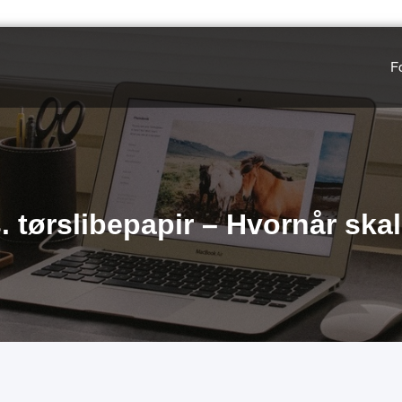
F
. tørslibepapir – Hvornår sk