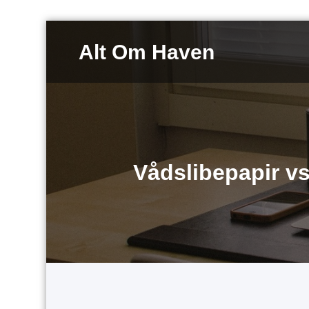
Videre
til
Alt Om Haven
indhold
Vådslibepapir vs