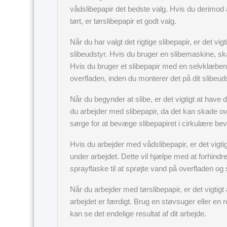
vådslibepapir det bedste valg. Hvis du derimod 
tørt, er tørslibepapir et godt valg.
Når du har valgt det rigtige slibepapir, er det vigt
slibeudstyr. Hvis du bruger en slibemaskine, sk
Hvis du bruger et slibepapir med en selvklæbend
overfladen, inden du monterer det på dit slibeuds
Når du begynder at slibe, er det vigtigt at have de
du arbejder med slibepapir, da det kan skade ov
sørge for at bevæge slibepapiret i cirkulære bev
Hvis du arbejder med vådslibepapir, er det vigtig
under arbejdet. Dette vil hjælpe med at forhin
sprayflaske til at sprøjte vand på overfladen og 
Når du arbejder med tørslibepapir, er det vigtigt a
arbejdet er færdigt. Brug en støvsuger eller en re
kan se det endelige resultat af dit arbejde.