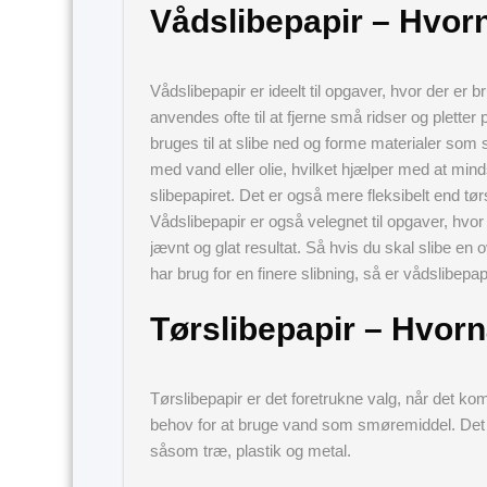
Vådslibepapir – Hvor
Vådslibepapir er ideelt til opgaver, hvor der er
anvendes ofte til at fjerne små ridser og plette
bruges til at slibe ned og forme materialer so
med vand eller olie, hvilket hjælper med at min
slibepapiret. Det er også mere fleksibelt end tør
Vådslibepapir er også velegnet til opgaver, hvor 
jævnt og glat resultat. Så hvis du skal slibe e
har brug for en finere slibning, så er vådslibepapir
Tørslibepapir – Hvorn
Tørslibepapir er det foretrukne valg, når det ko
behov for at bruge vand som smøremiddel. Det er id
såsom træ, plastik og metal.