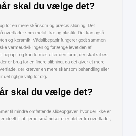
når skal du vælge det?
 brug for en mere skånsom og præcis slibning. Det
r på overflader som metal, træ og plastik. Det kan også
m sten og keramik. Vådslibepapir fungerer godt sammen
dske varmeudviklingen og forlænge levetiden af
slibepapir og kan formes efter den form, der skal slibes.
der er brug for en finere slibning, da det giver et mere
n overflade, der kræver en mere skånsom behandling eller
 det rigtige valg for dig.
år skal du vælge det?
mmer til mindre omfattende slibeopgaver, hvor der ikke er
eelt til at fjerne små ridser eller pletter fra overflader,