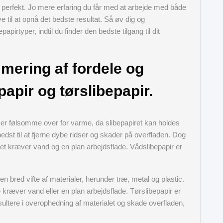
ør perfekt. Jo mere erfaring du får med at arbejde med både
ve til at opnå det bedste resultat. Så øv dig og
pirtyper, indtil du finder den bedste tilgang til dit
ering af fordele og
apir og tørslibepapir.
der er følsomme over for varme, da slibepapiret kan holdes
edst til at fjerne dybe ridser og skader på overfladen. Dog
t kræver vand og en plan arbejdsflade. Vådslibepapir er
n bred vifte af materialer, herunder træ, metal og plastic.
kræver vand eller en plan arbejdsflade. Tørslibepapir er
sultere i overophedning af materialet og skade overfladen,