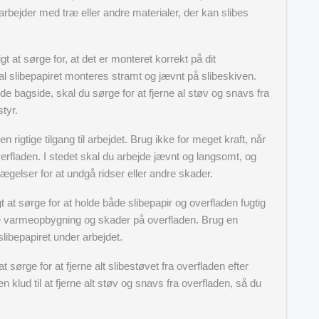
arbejder med træ eller andre materialer, der kan slibes
igt at sørge for, at det er monteret korrekt på dit
al slibepapiret monteres stramt og jævnt på slibeskiven.
e bagside, skal du sørge for at fjerne al støv og snavs fra
tyr.
n rigtige tilgang til arbejdet. Brug ikke for meget kraft, når
erfladen. I stedet skal du arbejde jævnt og langsomt, og
ægelser for at undgå ridser eller andre skader.
t at sørge for at holde både slibepapir og overfladen fugtig
dre varmeopbygning og skader på overfladen. Brug en
slibepapiret under arbejdet.
t sørge for at fjerne alt slibestøvet fra overfladen efter
n klud til at fjerne alt støv og snavs fra overfladen, så du