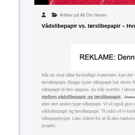
Artikler på Alt Om Haven
Vådslibepapir vs. tørslibepapir – H
Når du skal slibe forskellige materialer, kan d
tørslibepapir. Begge typer slibepapir har deres fo
slibepapir til den opgave, du står overfor. I denne
mellem vådslibepapir og tørslibepapir,
eller den anden type slibepapir. Vi vil også give
vådslibepapir og tørslibepapir. Til sidst vil vi
slibepapirtyper. Læs videre for at få den nødvendi
projekt.