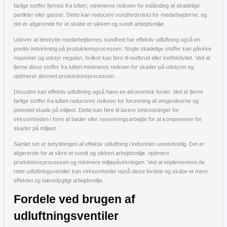
farlige stoffer fjernes fra luften, minimeres risikoen for indånding af skadelige
partikler eller gasser. Dette kan reducere sundhedsrisici for medarbejderne, og
det er afgørende for at skabe et sikkert og sundt arbejdsmiljø.
Udover at beskytte medarbejdernes sundhed har effektiv udluftning også en
positiv indvirkning på produktionsprocessen. Nogle skadelige stoffer kan påvirke
maskiner og udstyr negativt, hvilket kan føre til nedbrud eller ineffektivitet. Ved at
fjerne disse stoffer fra luften minimeres risikoen for skader på udstyret og
optimerer dermed produktionsprocessen.
Desuden kan effektiv udluftning også have en økonomisk fordel. Ved at fjerne
farlige stoffer fra luften reduceres risikoen for forurening af omgivelserne og
potentiel skade på miljøet. Dette kan føre til lavere omkostninger for
virksomheden i form af bøder eller renoveringsarbejde for at kompensere for
skader på miljøet.
Samlet set er betydningen af effektiv udluftning i industrien uomtvistelig. Det er
afgørende for at sikre et sundt og sikkert arbejdsmiljø, optimere
produktionsprocessen og minimere miljøpåvirkningen. Ved at implementere de
rette udluftningsventiler kan virksomheder opnå disse fordele og skabe et mere
effektivt og bæredygtigt arbejdsmiljø.
Fordele ved brugen af
udluftningsventiler