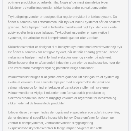
optimere produktion og arbejdsmiljø. Nogle af de mest almindelige typer
inkluderer trykudligningsventiler, sikkerhedsventiler og vakuumventiler.
Trykudligningsventiler er designet til at regulere trykket i et lukket system. De
åbner automatisk for luftstrømmen, når trykket inden i systemet når en bestemt
grænse. Dette hjælper med at forhindre overdrevent højt tryk, der kan skade
udstyret eller forårsage lækager. Trykudligningsventiler er især vigtige i
systemer, der arbejder med komprimerede gasser eller væsker.
Sikkerhedsventiler er designet til at beskytte systemet mod overdrevent højt tryk.
De åbner automatisk for at frigive trykket, når det når en farlig grænse. Denne
mekanisme hjælper med at forhindre eksplosioner og skader på udstyret.
Sikkerhedsventiler er afgørende i industrier som olie- og gasindustrien, hvor der
kan være store mængder tryk og potentielt farlige situationer.
Vakuumventiler bruges til at fjerne overskydende luft eller gas fra et system og
skabe et vakuum. Disse ventiler hjælper med at opretholde det ønskede
vakuumniveau og forhindrer lækager af uønskede stoffer ind i systemet.
Vakuumventiler er vigtige i industrier som farmaceutisk produktion og
elektronikproduktion, hvor et nøjagtigt vakuum er afgørende for kvaliteten og
sikkerheden af de fremstillede produkter.
Udover disse tre typer findes der også andre specialiserede udluftningsventiler,
der er designet til specifikke industrielle behov. Disse omfatter for eksempel
ventiler til dampsystemer, ventilationsventiler til bygninger og
eksplosionsbeskyttelsesventiler til farlige miljøer. Valget af den rette