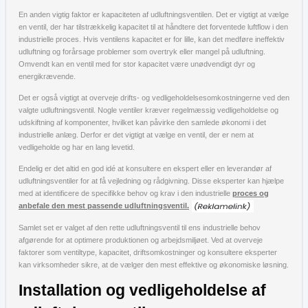
En anden vigtig faktor er kapaciteten af udluftningsventilen. Det er vigtigt at vælge
en ventil, der har tilstrækkelig kapacitet til at håndtere det forventede luftflow i den
industrielle proces. Hvis ventilens kapacitet er for lille, kan det medføre ineffektiv
udluftning og forårsage problemer som overtryk eller mangel på udluftning.
Omvendt kan en ventil med for stor kapacitet være unødvendigt dyr og
energikrævende.
Det er også vigtigt at overveje drifts- og vedligeholdelsesomkostningerne ved den
valgte udluftningsventil. Nogle ventiler kræver regelmæssig vedligeholdelse og
udskiftning af komponenter, hvilket kan påvirke den samlede økonomi i det
industrielle anlæg. Derfor er det vigtigt at vælge en ventil, der er nem at
vedligeholde og har en lang levetid.
Endelig er det altid en god idé at konsultere en ekspert eller en leverandør af
udluftningsventiler for at få vejledning og rådgivning. Disse eksperter kan hjælpe
med at identificere de specifikke behov og krav i den industrielle
proces og
anbefale den mest passende udluftningsventil.
Samlet set er valget af den rette udluftningsventil til ens industrielle behov
afgørende for at optimere produktionen og arbejdsmiljøet. Ved at overveje
faktorer som ventiltype, kapacitet, driftsomkostninger og konsultere eksperter
kan virksomheder sikre, at de vælger den mest effektive og økonomiske løsning.
Installation og vedligeholdelse af