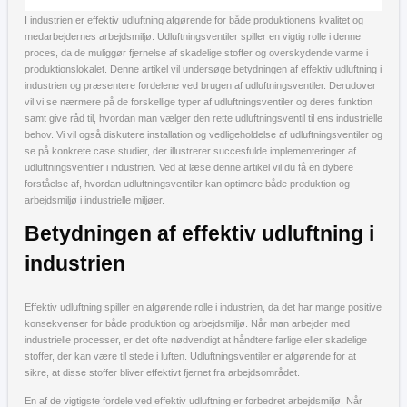
I industrien er effektiv udluftning afgørende for både produktionens kvalitet og
medarbejdernes arbejdsmiljø. Udluftningsventiler spiller en vigtig rolle i denne
proces, da de muliggør fjernelse af skadelige stoffer og overskydende varme i
produktionslokalet. Denne artikel vil undersøge betydningen af effektiv udluftning i
industrien og præsentere fordelene ved brugen af udluftningsventiler. Derudover
vil vi se nærmere på de forskellige typer af udluftningsventiler og deres funktion
samt give råd til, hvordan man vælger den rette udluftningsventil til ens industrielle
behov. Vi vil også diskutere installation og vedligeholdelse af udluftningsventiler og
se på konkrete case studier, der illustrerer succesfulde implementeringer af
udluftningsventiler i industrien. Ved at læse denne artikel vil du få en dybere
forståelse af, hvordan udluftningsventiler kan optimere både produktion og
arbejdsmiljø i industrielle miljøer.
Betydningen af effektiv udluftning i
industrien
Effektiv udluftning spiller en afgørende rolle i industrien, da det har mange positive
konsekvenser for både produktion og arbejdsmiljø. Når man arbejder med
industrielle processer, er det ofte nødvendigt at håndtere farlige eller skadelige
stoffer, der kan være til stede i luften. Udluftningsventiler er afgørende for at
sikre, at disse stoffer bliver effektivt fjernet fra arbejdsområdet.
En af de vigtigste fordele ved effektiv udluftning er forbedret arbejdsmiljø. Når