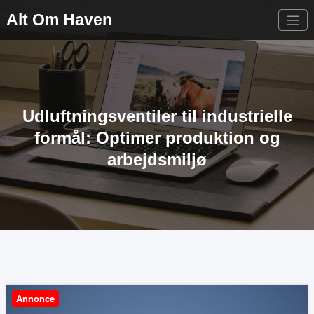
Videre
Alt Om Haven
til
indhold
Udluftningsventiler til industrielle
formål: Optimer produktion og
arbejdsmiljø
Annonce