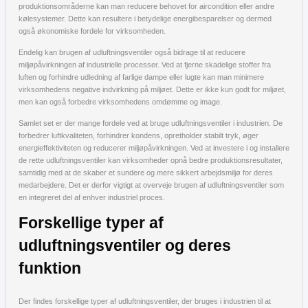
produktionsområderne kan man reducere behovet for aircondition eller andre
kølesystemer. Dette kan resultere i betydelige energibesparelser og dermed
også økonomiske fordele for virksomheden.
Endelig kan brugen af udluftningsventiler også bidrage til at reducere
miljøpåvirkningen af industrielle processer. Ved at fjerne skadelige stoffer fra
luften og forhindre udledning af farlige dampe eller lugte kan man minimere
virksomhedens negative indvirkning på miljøet. Dette er ikke kun godt for miljøet,
men kan også forbedre virksomhedens omdømme og image.
Samlet set er der mange fordele ved at bruge udluftningsventiler i industrien. De
forbedrer luftkvaliteten, forhindrer kondens, opretholder stabilt tryk, øger
energieffektiviteten og reducerer miljøpåvirkningen. Ved at investere i og installere
de rette udluftningsventiler kan virksomheder opnå bedre produktionsresultater,
samtidig med at de skaber et sundere og mere sikkert arbejdsmiljø for deres
medarbejdere. Det er derfor vigtigt at overveje brugen af udluftningsventiler som
en integreret del af enhver industriel proces.
Forskellige typer af
udluftningsventiler og deres
funktion
Der findes forskellige typer af udluftningsventiler, der bruges i industrien til at