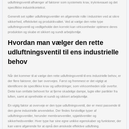
udluftningsventil afhænger af faktorer som systemets krav, trykniveauet og det
specifikke industrikontekst.
Generelt set spiller udluftningsventiler en afgørende rolle i industrien ved at sikre
sikkerhed, effektivitet og produktkvalitet. Ved at vælge den rette type
udluftningsventil og vedligeholde den korrekt kan virksomheder optimere deres
produktion og skabe et sikkert og sundt arbejdsmiljø.
Hvordan man vælger den rette
udluftningsventil til ens industrielle
behov
Når det kommer til at vælge den rette udluftningsventil til ens industrielle behov, er
der flere faktorer, der bør overvejes. Først og fremmest er det vigtigt at
identificere de specifikke krav og udfordringer, som virksomheden står overfor.
Dette kan omfatte behovet for at fjerne skadelige dampe, lugte eller partikler fra
luften, samt at opretholde et sundt og sikkert arbejdsmiljø.
En vigtig faktor at overveje er den type udluftningsventil, der er mest passende til
den givne industrielle anvendelse. Der findes forskellige typer af
udluftningsventiler, herunder membranventiler, spjældventiler og
sikkerhedsventiler. Hver type har sine egne unikke egenskaber og funktioner, der
kan være afgørende for at opnå den ønskede effektive udluftning.