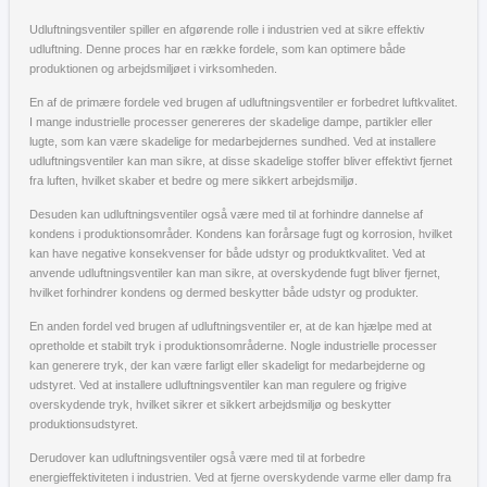
Udluftningsventiler spiller en afgørende rolle i industrien ved at sikre effektiv
udluftning. Denne proces har en række fordele, som kan optimere både
produktionen og arbejdsmiljøet i virksomheden.
En af de primære fordele ved brugen af udluftningsventiler er forbedret luftkvalitet.
I mange industrielle processer genereres der skadelige dampe, partikler eller
lugte, som kan være skadelige for medarbejdernes sundhed. Ved at installere
udluftningsventiler kan man sikre, at disse skadelige stoffer bliver effektivt fjernet
fra luften, hvilket skaber et bedre og mere sikkert arbejdsmiljø.
Desuden kan udluftningsventiler også være med til at forhindre dannelse af
kondens i produktionsområder. Kondens kan forårsage fugt og korrosion, hvilket
kan have negative konsekvenser for både udstyr og produktkvalitet. Ved at
anvende udluftningsventiler kan man sikre, at overskydende fugt bliver fjernet,
hvilket forhindrer kondens og dermed beskytter både udstyr og produkter.
En anden fordel ved brugen af udluftningsventiler er, at de kan hjælpe med at
opretholde et stabilt tryk i produktionsområderne. Nogle industrielle processer
kan generere tryk, der kan være farligt eller skadeligt for medarbejderne og
udstyret. Ved at installere udluftningsventiler kan man regulere og frigive
overskydende tryk, hvilket sikrer et sikkert arbejdsmiljø og beskytter
produktionsudstyret.
Derudover kan udluftningsventiler også være med til at forbedre
energieffektiviteten i industrien. Ved at fjerne overskydende varme eller damp fra