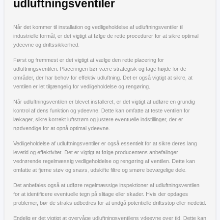
udluftningsventiler
Når det kommer til installation og vedligeholdelse af udluftningsventiler til
industrielle formål, er det vigtigt at følge de rette procedurer for at sikre optimal
ydeevne og driftssikkerhed.
Først og fremmest er det vigtigt at vælge den rette placering for
udluftningsventilen. Placeringen bør være strategisk og tage højde for de
områder, der har behov for effektiv udluftning. Det er også vigtigt at sikre, at
ventilen er let tilgængelig for vedligeholdelse og rengøring.
Når udluftningsventilen er blevet installeret, er det vigtigt at udføre en grundig
kontrol af dens funktion og ydeevne. Dette kan omfatte at teste ventilen for
lækager, sikre korrekt luftstrøm og justere eventuelle indstillinger, der er
nødvendige for at opnå optimal ydeevne.
Vedligeholdelse af udluftningsventiler er også essentielt for at sikre deres lang
levetid og effektivitet. Det er vigtigt at følge producentens anbefalinger
vedrørende regelmæssig vedligeholdelse og rengøring af ventilen. Dette kan
omfatte at fjerne støv og snavs, udskifte filtre og smøre bevægelige dele.
Det anbefales også at udføre regelmæssige inspektioner af udluftningsventilen
for at identificere eventuelle tegn på slitage eller skader. Hvis der opdages
problemer, bør de straks udbedres for at undgå potentielle driftsstop eller nedetid.
Endelig er det vigtigt at overvåge udluftningsventilens ydeevne over tid. Dette kan