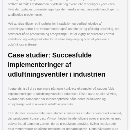
omfatte at måle luftstrømmen, trykfaldet og eventuelle ændringer i ydeevnen.
Hvis der opdages unormale tegn, bør der iværksættes passende handlinger for
at afhjælpe problemerne.
Ved at følge disse retningslinjer for installation og vedligeholdelse af
udluftningsventiler kan virksomheder opnå en effektiv og pålidelig udluftning, der
optimerer både produktion og arbejdsmiljø. Det er vigtigt at prioritere korrekt
installation og vedligeholdelse for at sikre langvarig og optimal ydeevne af
udluftningsventilerne.
Case studier: Succesfulde
implementeringer af
udluftningsventiler i industrien
I dette afsnit vil vi se nærmere på nogle konkrete eksempler på succesfulde
implementeringer af udluftningsventiler i industrien. Disse case studier vil vise,
hvordan virksomheder har kunnet optimere både deres produktion og
arbejdsmiljø ved at anvende udluftningsventiler.
Et af de mest interessante case studier kommer fra en stor fødevarevirksomhed,
der producerer konserves. Virksomheden havde tidligere oplevet problemer med
opbygning af damp og varme i deres produktionsområder, hvilket resulterede i
høje temperaturer og dårligt indeklima for medarbejderne. Dette påvirkede ikke