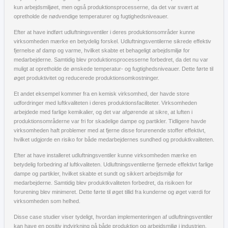
kun arbejdsmiljøet, men også produktionsprocesserne, da det var svært at
opretholde de nødvendige temperaturer og fugtighedsniveauer.
Efter at have indført udluftningsventiler i deres produktionsområder kunne
virksomheden mærke en betydelig forskel. Udluftningsventilerne sikrede effektiv
fjernelse af damp og varme, hvilket skabte et behageligt arbejdsmiljø for
medarbejderne. Samtidig blev produktionsprocesserne forbedret, da det nu var
muligt at opretholde de ønskede temperatur- og fugtighedsniveauer. Dette førte til
øget produktivitet og reducerede produktionsomkostninger.
Et andet eksempel kommer fra en kemisk virksomhed, der havde store
udfordringer med luftkvaliteten i deres produktionsfaciliteter. Virksomheden
arbejdede med farlige kemikalier, og det var afgørende at sikre, at luften i
produktionsområderne var fri for skadelige dampe og partikler. Tidligere havde
virksomheden haft problemer med at fjerne disse forurenende stoffer effektivt,
hvilket udgjorde en risiko for både medarbejdernes sundhed og produktkvaliteten.
Efter at have installeret udluftningsventiler kunne virksomheden mærke en
betydelig forbedring af luftkvaliteten. Udluftningsventilerne fjernede effektivt farlige
dampe og partikler, hvilket skabte et sundt og sikkert arbejdsmiljø for
medarbejderne. Samtidig blev produktkvaliteten forbedret, da risikoen for
forurening blev minimeret. Dette førte til øget tillid fra kunderne og øget værdi for
virksomheden som helhed.
Disse case studier viser tydeligt, hvordan implementeringen af udluftningsventiler
kan have en positiv indvirkning på både produktion og arbejdsmiljø i industrien.