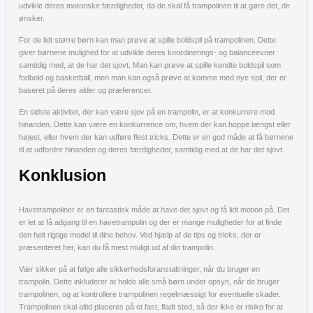
udvikle deres motoriske færdigheder, da de skal få trampolinen til at gøre det, de
ønsker.
For de lidt større børn kan man prøve at spille boldspil på trampolinen. Dette
giver børnene mulighed for at udvikle deres koordinerings- og balanceevner
samtidig med, at de har det sjovt. Man kan prøve at spille kendte boldspil som
fodbold og basketball, men man kan også prøve at komme med nye spil, der er
baseret på deres alder og præferencer.
En sidste aktivitet, der kan være sjov på en trampolin, er at konkurrere mod
hinanden. Dette kan være en konkurrence om, hvem der kan hoppe længst eller
højest, eller hvem der kan udføre flest tricks. Dette er en god måde at få børnene
til at udfordre hinanden og deres færdigheder, samtidig med at de har det sjovt.
Konklusion
Havetrampoliner er en fantastisk måde at have det sjovt og få lidt motion på. Det
er let at få adgang til en havetrampolin og der er mange muligheder for at finde
den helt rigtige model til dine behov. Ved hjælp af de tips og tricks, der er
præsenteret her, kan du få mest muligt ud af din trampolin.
Vær sikker på at følge alle sikkerhedsforanstaltninger, når du bruger en
trampolin. Dette inkluderer at holde alle små børn under opsyn, når de bruger
trampolinen, og at kontrollere trampolinen regelmæssigt for eventuelle skader.
Trampolinen skal altid placeres på et fast, fladt sted, så der ikke er risiko for at