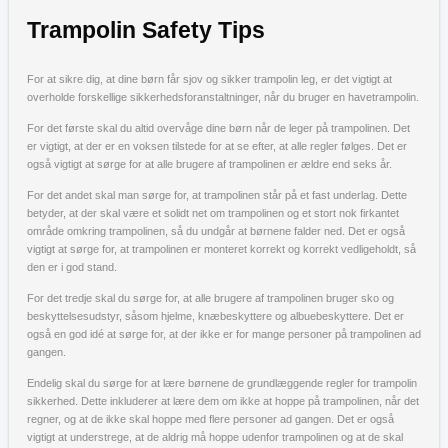
Trampolin Safety Tips
For at sikre dig, at dine børn får sjov og sikker trampolin leg, er det vigtigt at
overholde forskellige sikkerhedsforanstaltninger, når du bruger en havetrampolin.
For det første skal du altid overvåge dine børn når de leger på trampolinen. Det
er vigtigt, at der er en voksen tilstede for at se efter, at alle regler følges. Det er
også vigtigt at sørge for at alle brugere af trampolinen er ældre end seks år.
For det andet skal man sørge for, at trampolinen står på et fast underlag. Dette
betyder, at der skal være et solidt net om trampolinen og et stort nok firkantet
område omkring trampolinen, så du undgår at børnene falder ned. Det er også
vigtigt at sørge for, at trampolinen er monteret korrekt og korrekt vedligeholdt, så
den er i god stand.
For det tredje skal du sørge for, at alle brugere af trampolinen bruger sko og
beskyttelsesudstyr, såsom hjelme, knæbeskyttere og albuebeskyttere. Det er
også en god idé at sørge for, at der ikke er for mange personer på trampolinen ad
gangen.
Endelig skal du sørge for at lære børnene de grundlæggende regler for trampolin
sikkerhed. Dette inkluderer at lære dem om ikke at hoppe på trampolinen, når det
regner, og at de ikke skal hoppe med flere personer ad gangen. Det er også
vigtigt at understrege, at de aldrig må hoppe udenfor trampolinen og at de skal