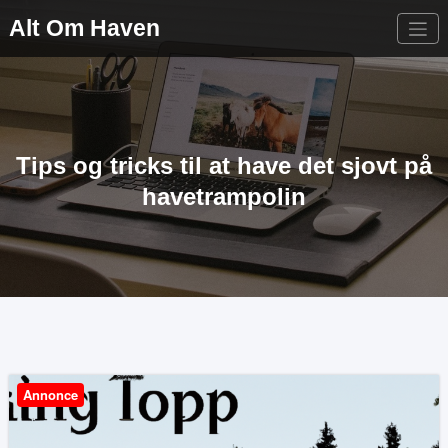
Videre
Alt Om Haven
til
indhold
Tips og tricks til at have det sjovt på
havetrampolin
Annonce