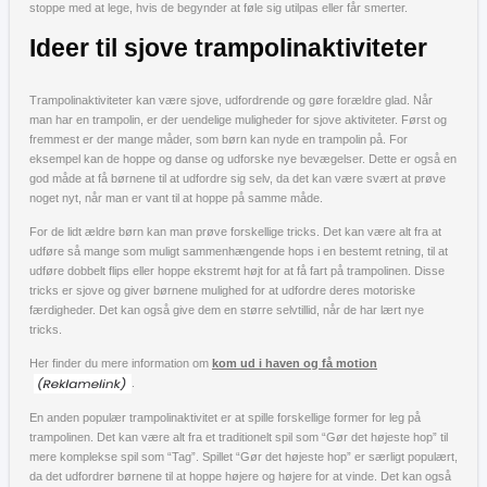
stoppe med at lege, hvis de begynder at føle sig utilpas eller får smerter.
Ideer til sjove trampolinaktiviteter
Trampolinaktiviteter kan være sjove, udfordrende og gøre forældre glad. Når
man har en trampolin, er der uendelige muligheder for sjove aktiviteter. Først og
fremmest er der mange måder, som børn kan nyde en trampolin på. For
eksempel kan de hoppe og danse og udforske nye bevægelser. Dette er også en
god måde at få børnene til at udfordre sig selv, da det kan være svært at prøve
noget nyt, når man er vant til at hoppe på samme måde.
For de lidt ældre børn kan man prøve forskellige tricks. Det kan være alt fra at
udføre så mange som muligt sammenhængende hops i en bestemt retning, til at
udføre dobbelt flips eller hoppe ekstremt højt for at få fart på trampolinen. Disse
tricks er sjove og giver børnene mulighed for at udfordre deres motoriske
færdigheder. Det kan også give dem en større selvtillid, når de har lært nye
tricks.
Her finder du mere information om
kom ud i haven og få motion
.
En anden populær trampolinaktivitet er at spille forskellige former for leg på
trampolinen. Det kan være alt fra et traditionelt spil som “Gør det højeste hop” til
mere komplekse spil som “Tag”. Spillet “Gør det højeste hop” er særligt populært,
da det udfordrer børnene til at hoppe højere og højere for at vinde. Det kan også