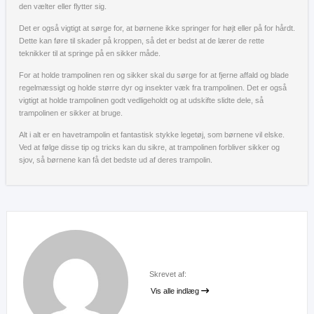
den vælter eller flytter sig.
Det er også vigtigt at sørge for, at børnene ikke springer for højt eller på for hårdt.
Dette kan føre til skader på kroppen, så det er bedst at de lærer de rette
teknikker til at springe på en sikker måde.
For at holde trampolinen ren og sikker skal du sørge for at fjerne affald og blade
regelmæssigt og holde større dyr og insekter væk fra trampolinen. Det er også
vigtigt at holde trampolinen godt vedligeholdt og at udskifte slidte dele, så
trampolinen er sikker at bruge.
Alt i alt er en havetrampolin et fantastisk stykke legetøj, som børnene vil elske.
Ved at følge disse tip og tricks kan du sikre, at trampolinen forbliver sikker og
sjov, så børnene kan få det bedste ud af deres trampolin.
Skrevet af:
Vis alle indlæg