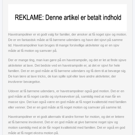
Havetrampoliner er et godt valg for familier, der ønsker at få noget sjov og motion.
De er en fantastisk måde at få børnene udendørs og have det sjovt på samme
tid. Havetrampoliner kan bruges til mange forskellige aktiviteter og er en sjov
måde at få motion og samvær på.
Der er mange ting, man kan gøre på en havetrampolin, og det er let at finde sjove
aktiviteter at lave. Det bedste ved en havetrampolin er, at det er sjovt for hele
familien. Det er en god måde at få børnene udendørs og få dem til at bevæge sig.
De kan lære at lave tricks, de kan spille spil eller lave andre aktiviteter, der
involverer bevægelse.
Udover at få børnene udendørs, er havetrampoliner også god motion. Det er en
god måde at få noget cardio og styrkeøvelser på, samtidig med at man får en
masse sjov. Det kan også være en god måde at få noget kvalitetstid med familien
eller venner. Det er en god måde at få noget motion og samvær på samme tid.
Havetrampoliner er et godt alternativ til andre former for motion, og det er lettere
at få børnene involveret. Det er en god måde at give børnene noget sjov og
motion samtidig med at de får noget kvalitetstid med familien. Det er også en god
måde at få noget ekstra motion på.