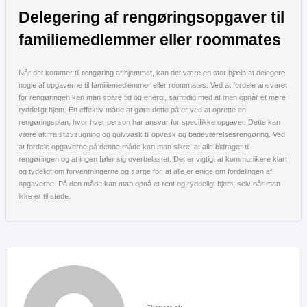
Delegering af rengøringsopgaver til
familiemedlemmer eller roommates
Når det kommer til rengøring af hjemmet, kan det være en stor hjælp at delegere
nogle af opgaverne til familiemedlemmer eller roommates. Ved at fordele ansvaret
for rengøringen kan man spare tid og energi, samtidig med at man opnår et mere
ryddeligt hjem. En effektiv måde at gøre dette på er ved at oprette en
rengøringsplan, hvor hver person har ansvar for specifikke opgaver. Dette kan
være alt fra støvsugning og gulvvask til opvask og badeværelsesrengøring. Ved
at fordele opgaverne på denne måde kan man sikre, at alle bidrager til
rengøringen og at ingen føler sig overbelastet. Det er vigtigt at kommunikere klart
og tydeligt om forventningerne og sørge for, at alle er enige om fordelingen af
opgaverne. På den måde kan man opnå et rent og ryddeligt hjem, selv når man
ikke er til stede.