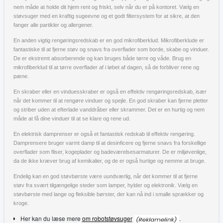
nem måde at holde dit hjem rent og friskt, selv når du er på kontoret. Vælg en
støvsuger med en kraftig sugeevne og et godt filtersystem for at sikre, at den
fanger alle partikler og allergener.
En anden vigtig rengøringsredskab er en god mikrofiberklud. Mikrofiberklude er
fantastiske til at fjerne støv og snavs fra overflader som borde, skabe og vinduer.
De er ekstremt absorberende og kan bruges både tørre og våde. Brug en
mikrofiberklud til at tørre overflader af i løbet af dagen, så de forbliver rene og
pæne.
En skraber eller en vinduesskraber er også en effektiv rengøringsredskab, især
når det kommer til at rengøre vinduer og spejle. En god skraber kan fjerne pletter
og striber uden at efterlade vanddråber eller skrammer. Det er en hurtig og nem
måde at få dine vinduer til at se klare og rene ud.
En elektrisk damprenser er også et fantastisk redskab til effektiv rengøring.
Damprensere bruger varmt damp til at desinficere og fjerne snavs fra forskellige
overflader som fliser, kogeplader og badeværelsesarmaturer. De er miljøvenlige,
da de ikke kræver brug af kemikalier, og de er også hurtige og nemme at bruge.
Endelig kan en god støvbørste være uundværlig, når det kommer til at fjerne
støv fra svært tilgængelige steder som lamper, hylder og elektronik. Vælg en
støvbørste med lange og fleksible børster, der kan nå ind i smalle sprækker og
kroge.
Her kan du læse mere
om robotstøvsuger
.