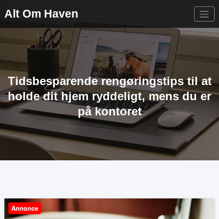
Videre
Alt Om Haven
til
indhold
Tidsbesparende rengøringstips til at
holde dit hjem ryddeligt, mens du er
på kontoret
Annonce