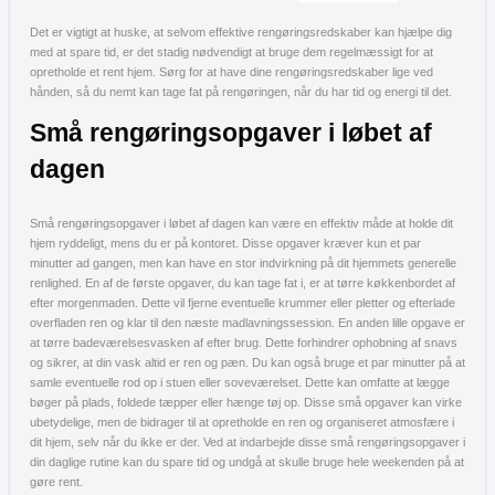
Det er vigtigt at huske, at selvom effektive rengøringsredskaber kan hjælpe dig
med at spare tid, er det stadig nødvendigt at bruge dem regelmæssigt for at
opretholde et rent hjem. Sørg for at have dine rengøringsredskaber lige ved
hånden, så du nemt kan tage fat på rengøringen, når du har tid og energi til det.
Små rengøringsopgaver i løbet af
dagen
Små rengøringsopgaver i løbet af dagen kan være en effektiv måde at holde dit
hjem ryddeligt, mens du er på kontoret. Disse opgaver kræver kun et par
minutter ad gangen, men kan have en stor indvirkning på dit hjemmets generelle
renlighed. En af de første opgaver, du kan tage fat i, er at tørre køkkenbordet af
efter morgenmaden. Dette vil fjerne eventuelle krummer eller pletter og efterlade
overfladen ren og klar til den næste madlavningssession. En anden lille opgave er
at tørre badeværelsesvasken af efter brug. Dette forhindrer ophobning af snavs
og sikrer, at din vask altid er ren og pæn. Du kan også bruge et par minutter på at
samle eventuelle rod op i stuen eller soveværelset. Dette kan omfatte at lægge
bøger på plads, foldede tæpper eller hænge tøj op. Disse små opgaver kan virke
ubetydelige, men de bidrager til at opretholde en ren og organiseret atmosfære i
dit hjem, selv når du ikke er der. Ved at indarbejde disse små rengøringsopgaver i
din daglige rutine kan du spare tid og undgå at skulle bruge hele weekenden på at
gøre rent.