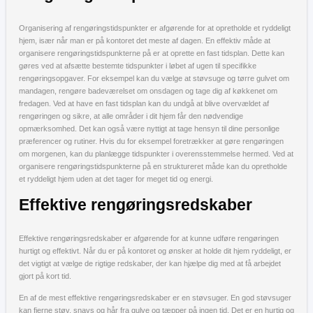
Organisering af rengøringstidspunkter er afgørende for at opretholde et ryddeligt
hjem, især når man er på kontoret det meste af dagen. En effektiv måde at
organisere rengøringstidspunkterne på er at oprette en fast tidsplan. Dette kan
gøres ved at afsætte bestemte tidspunkter i løbet af ugen til specifikke
rengøringsopgaver. For eksempel kan du vælge at støvsuge og tørre gulvet om
mandagen, rengøre badeværelset om onsdagen og tage dig af køkkenet om
fredagen. Ved at have en fast tidsplan kan du undgå at blive overvældet af
rengøringen og sikre, at alle områder i dit hjem får den nødvendige
opmærksomhed. Det kan også være nyttigt at tage hensyn til dine personlige
præferencer og rutiner. Hvis du for eksempel foretrækker at gøre rengøringen
om morgenen, kan du planlægge tidspunkter i overensstemmelse hermed. Ved at
organisere rengøringstidspunkterne på en struktureret måde kan du opretholde
et ryddeligt hjem uden at det tager for meget tid og energi.
Effektive rengøringsredskaber
Effektive rengøringsredskaber er afgørende for at kunne udføre rengøringen
hurtigt og effektivt. Når du er på kontoret og ønsker at holde dit hjem ryddeligt, er
det vigtigt at vælge de rigtige redskaber, der kan hjælpe dig med at få arbejdet
gjort på kort tid.
En af de mest effektive rengøringsredskaber er en støvsuger. En god støvsuger
kan fjerne støv, snavs og hår fra gulve og tæpper på ingen tid. Det er en hurtig og