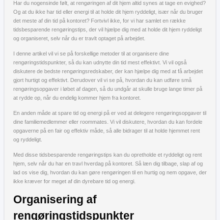
Har du nogensinde følt, at rengøringen af dit hjem altid synes at tage en evighed?
Og at du ikke har tid eller energi til at holde dit hjem ryddeligt, især når du bruger
det meste af din tid på kontoret? Fortvivl ikke, for vi har samlet en række
tidsbesparende rengøringstips, der vil hjælpe dig med at holde dit hjem ryddeligt
og organiseret, selv når du er travlt optaget på arbejdet.
I denne artikel vil vi se på forskellige metoder til at organisere dine
rengøringstidspunkter, så du kan udnytte din tid mest effektivt. Vi vil også
diskutere de bedste rengøringsredskaber, der kan hjælpe dig med at få arbejdet
gjort hurtigt og effektivt. Derudover vil vi se på, hvordan du kan udføre små
rengøringsopgaver i løbet af dagen, så du undgår at skulle bruge lange timer på
at rydde op, når du endelig kommer hjem fra kontoret.
En anden måde at spare tid og energi på er ved at delegere rengøringsopgaver til
dine familiemedlemmer eller roommates. Vi vil diskutere, hvordan du kan fordele
opgaverne på en fair og effektiv måde, så alle bidrager til at holde hjemmet rent
og ryddeligt.
Med disse tidsbesparende rengøringstips kan du opretholde et ryddeligt og rent
hjem, selv når du har en travl hverdag på kontoret. Så læn dig tilbage, slap af og
lad os vise dig, hvordan du kan gøre rengøringen til en hurtig og nem opgave, der
ikke kræver for meget af din dyrebare tid og energi.
Organisering af
rengøringstidspunkter