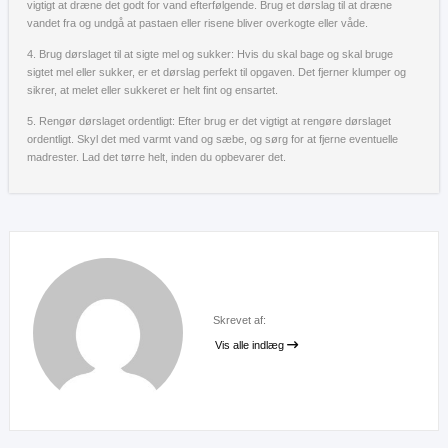
vigtigt at dræne det godt for vand efterfølgende. Brug et dørslag til at dræne
vandet fra og undgå at pastaen eller risene bliver overkogte eller våde.
4. Brug dørslaget til at sigte mel og sukker: Hvis du skal bage og skal bruge
sigtet mel eller sukker, er et dørslag perfekt til opgaven. Det fjerner klumper og
sikrer, at melet eller sukkeret er helt fint og ensartet.
5. Rengør dørslaget ordentligt: Efter brug er det vigtigt at rengøre dørslaget
ordentligt. Skyl det med varmt vand og sæbe, og sørg for at fjerne eventuelle
madrester. Lad det tørre helt, inden du opbevarer det.
Skrevet af:
Vis alle indlæg