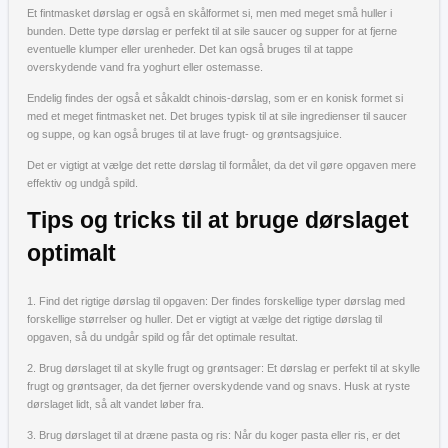
Et fintmasket dørslag er også en skålformet si, men med meget små huller i
bunden. Dette type dørslag er perfekt til at sile saucer og supper for at fjerne
eventuelle klumper eller urenheder. Det kan også bruges til at tappe
overskydende vand fra yoghurt eller ostemasse.
Endelig findes der også et såkaldt chinois-dørslag, som er en konisk formet si
med et meget fintmasket net. Det bruges typisk til at sile ingredienser til saucer
og suppe, og kan også bruges til at lave frugt- og grøntsagsjuice.
Det er vigtigt at vælge det rette dørslag til formålet, da det vil gøre opgaven mere
effektiv og undgå spild.
Tips og tricks til at bruge dørslaget
optimalt
1. Find det rigtige dørslag til opgaven: Der findes forskellige typer dørslag med
forskellige størrelser og huller. Det er vigtigt at vælge det rigtige dørslag til
opgaven, så du undgår spild og får det optimale resultat.
2. Brug dørslaget til at skylle frugt og grøntsager: Et dørslag er perfekt til at skylle
frugt og grøntsager, da det fjerner overskydende vand og snavs. Husk at ryste
dørslaget lidt, så alt vandet løber fra.
3. Brug dørslaget til at dræne pasta og ris: Når du koger pasta eller ris, er det