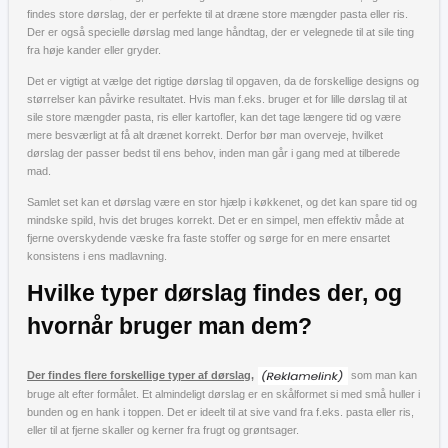
findes store dørslag, der er perfekte til at dræne store mængder pasta eller ris.
Der er også specielle dørslag med lange håndtag, der er velegnede til at sile ting
fra høje kander eller gryder.
Det er vigtigt at vælge det rigtige dørslag til opgaven, da de forskellige designs og
størrelser kan påvirke resultatet. Hvis man f.eks. bruger et for lille dørslag til at
sile store mængder pasta, ris eller kartofler, kan det tage længere tid og være
mere besværligt at få alt drænet korrekt. Derfor bør man overveje, hvilket
dørslag der passer bedst til ens behov, inden man går i gang med at tilberede
mad.
Samlet set kan et dørslag være en stor hjælp i køkkenet, og det kan spare tid og
mindske spild, hvis det bruges korrekt. Det er en simpel, men effektiv måde at
fjerne overskydende væske fra faste stoffer og sørge for en mere ensartet
konsistens i ens madlavning.
Hvilke typer dørslag findes der, og
hvornår bruger man dem?
Der findes flere forskellige typer af dørslag,
som man kan
bruge alt efter formålet. Et almindeligt dørslag er en skålformet si med små huller i
bunden og en hank i toppen. Det er ideelt til at sive vand fra f.eks. pasta eller ris,
eller til at fjerne skaller og kerner fra frugt og grøntsager.