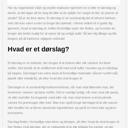
Har du nogensinde stået og skyllet madvarer igennem en si eller et dørslag og
tænkt, at det tager alt for lang tid eller at du spilder for meget af det, du prøver at
skylle? Så er du ikke alene. Et dørslag er en uundværlig del af ethvert køkken,
men det kan være svært at bruge det optimalt. I denne artikel vil vi guide dig
igennem, hvad et dørslag er, hvilke forskellige typer der findes, og hvordan du
bruger det bedst muligt for at spare tid og undgå spild. Så læn dig tilbage og bliv
klogere på dit køkkens vigtigste redskab!
Hvad er et dørslag?
Et dørslag er et redskab, der bruges til at dræne eller sile væsker fra faste
stoffer. Det består af en skålformet skål med små huller i bunden og en håndtag
på toppen. Dørslaget kan være lavet af forskellige materialer såsom rustfrit stål,
plastik eller metaltråd, alt efter hvad det skal bruges til.
Dørslaget er et uundværligt køkkenredskab, når man skal tilberede mad, der
involverer væsker og faste stoffer. Det er særligt nyttigt, når man skal sile pasta,
ris eller kartofler fra kogende vand eller når man skal dræne overskydende
væske fra grøntsager eller kød. Man kan også bruge dørslaget til at sile saucer
eller bouillon for at fjerne uønskede ingredienser og opnå en mere klar og jævn
konsistens.
Dørslag findes i forskellige størrelser og designs, alt efter hvad de skal bruges til.
Der findes små dørslag, der er velegnede til at sile teblade fra vandet, og der