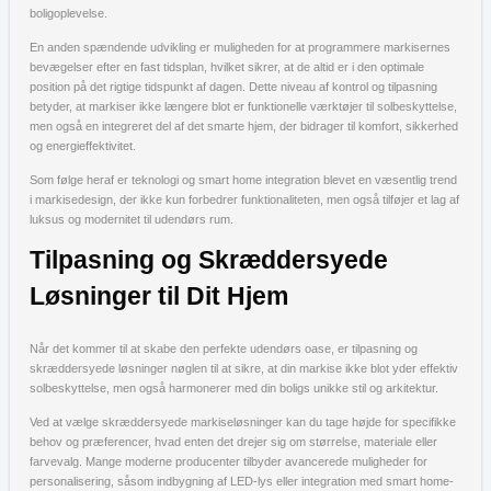
boligoplevelse.
En anden spændende udvikling er muligheden for at programmere markisernes
bevægelser efter en fast tidsplan, hvilket sikrer, at de altid er i den optimale
position på det rigtige tidspunkt af dagen. Dette niveau af kontrol og tilpasning
betyder, at markiser ikke længere blot er funktionelle værktøjer til solbeskyttelse,
men også en integreret del af det smarte hjem, der bidrager til komfort, sikkerhed
og energieffektivitet.
Som følge heraf er teknologi og smart home integration blevet en væsentlig trend
i markisedesign, der ikke kun forbedrer funktionaliteten, men også tilføjer et lag af
luksus og modernitet til udendørs rum.
Tilpasning og Skræddersyede
Løsninger til Dit Hjem
Når det kommer til at skabe den perfekte udendørs oase, er tilpasning og
skræddersyede løsninger nøglen til at sikre, at din markise ikke blot yder effektiv
solbeskyttelse, men også harmonerer med din boligs unikke stil og arkitektur.
Ved at vælge skræddersyede markiseløsninger kan du tage højde for specifikke
behov og præferencer, hvad enten det drejer sig om størrelse, materiale eller
farvevalg. Mange moderne producenter tilbyder avancerede muligheder for
personalisering, såsom indbygning af LED-lys eller integration med smart home-