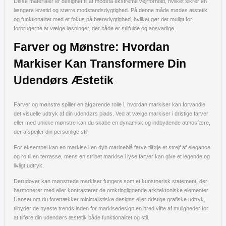
Disse materialer er designet til at modstå ekstreme vejrforhold, hvilket sikrer en
længere levetid og større modstandsdygtighed. På denne måde mødes æstetik
og funktionalitet med et fokus på bæredygtighed, hvilket gør det muligt for
forbrugerne at vælge løsninger, der både er stilfulde og ansvarlige.
Farver og Mønstre: Hvordan
Markiser Kan Transformere Din
Udendørs Æstetik
Farver og mønstre spiller en afgørende rolle i, hvordan markiser kan forvandle
det visuelle udtryk af din udendørs plads. Ved at vælge markiser i dristige farver
eller med unikke mønstre kan du skabe en dynamisk og indbydende atmosfære,
der afspejler din personlige stil.
For eksempel kan en markise i en dyb marineblå farve tilføje et strejf af elegance
og ro til en terrasse, mens en stribet markise i lyse farver kan give et legende og
livligt udtryk.
Derudover kan mønstrede markiser fungere som et kunstnerisk statement, der
harmonerer med eller kontrasterer de omkringliggende arkitektoniske elementer.
Uanset om du foretrækker minimalistiske designs eller dristige grafiske udtryk,
tilbyder de nyeste trends inden for markisedesign en bred vifte af muligheder for
at tilføre din udendørs æstetik både funktionalitet og stil.