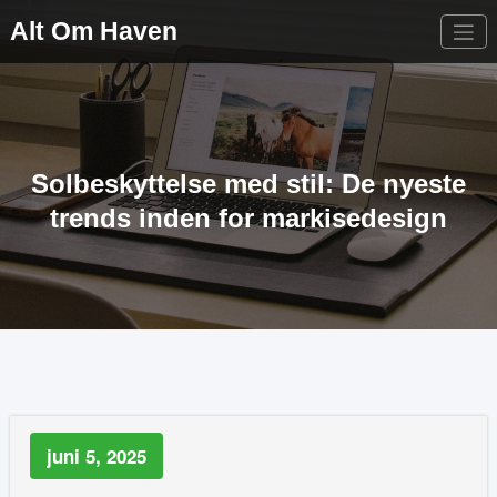
Videre
Alt Om Haven
til
indhold
Solbeskyttelse med stil: De nyeste
trends inden for markisedesign
juni 5, 2025