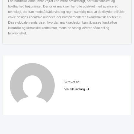
I de nordiske lande, hvor vejret kan være omskifteligt, har funktionalitet og
holdbarhed høj prioritet. Derfor er markiser her ofte udstyret med avanceret
teknologi, der kan modstå både vind og regn, samtidig med at de tilbyder stilfulde,
enkle designs i neutrale nuancer, der komplementerer skandinavisk arkitektur.
Disse globale trends viser, hvordan markisedesign kan tilpasses forskellige
kulturelle og klimatiske kontekster, mens de stadig leverer både stil og
funktionalitet.
Skrevet af:
Vis alle indlæg