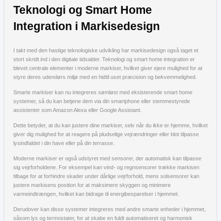
Teknologi og Smart Home
Integration i Markisedesign
I takt med den hastige teknologiske udvikling har markisedesign også taget et
stort skridt ind i den digitale tidsalder. Teknologi og smart home integration er
blevet centrale elementer i moderne markiser, hvilket giver ejere mulighed for at
styre deres udendørs miljø med en hidtil uset præcision og bekvemmelighed.
Smarte markiser kan nu integreres sømløst med eksisterende smart home
systemer, så du kan betjene dem via din smartphone eller stemmestyrede
assistenter som Amazon Alexa eller Google Assistant.
Dette betyder, at du kan justere dine markiser, selv når du ikke er hjemme, hvilket
giver dig mulighed for at reagere på pludselige vejrændringer eller blot tilpasse
lysindfaldet i din have eller på din terrasse.
Moderne markiser er også udstyret med sensorer, der automatisk kan tilpasse
sig vejrforholdene. For eksempel kan vind- og regnsensorer trække markisen
tilbage for at forhindre skader under dårlige vejrforhold, mens solsensorer kan
justere markisens position for at maksimere skyggen og minimere
varmeindtrængen, hvilket kan bidrage til energibesparelser i hjemmet.
Derudover kan disse systemer integreres med andre smarte enheder i hjemmet,
såsom lys og termostater, for at skabe en fuldt automatiseret og harmonisk