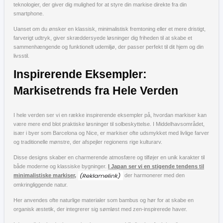
teknologier, der giver dig mulighed for at styre din markise direkte fra din
smartphone.
Uanset om du ønsker en klassisk, minimalistisk fremtoning eller et mere dristigt,
farverigt udtryk, giver skræddersyede løsninger dig friheden til at skabe et
sammenhængende og funktionelt udemiljø, der passer perfekt til dit hjem og din
livsstil.
Inspirerende Eksempler:
Markisetrends fra Hele Verden
I hele verden ser vi en række inspirerende eksempler på, hvordan markiser kan
være mere end blot praktiske løsninger til solbeskyttelse. I Middelhavsområdet,
især i byer som Barcelona og Nice, er markiser ofte udsmykket med livlige farver
og traditionelle mønstre, der afspejler regionens rige kulturarv.
Disse designs skaber en charmerende atmosfære og tilføjer en unik karakter til
både moderne og klassiske bygninger.
I Japan ser vi en stigende tendens til
minimalistiske markiser,
der harmonerer med den
omkringliggende natur.
Her anvendes ofte naturlige materialer som bambus og hør for at skabe en
organisk æstetik, der integrerer sig sømløst med zen-inspirerede haver.