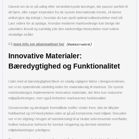
Uanset om du er på udkig efter skræddersyede løsninger, der passer perfekt til
dit hjem, eller søger inspiration fra de nyeste internationale trends, vil denne
artikel give dig indsigt i, hvordan du kan opnå optimal solbeskyttelse med stil.
Læs videre for at opdage, hvordan moderne markisedesign kan berige din
udendørs livsstil og samtidig yde den nødvendige beskyttelse mod solens
skadelige stråler.
Få
mere info om altanmarkiser her
.
Innovative Materialer:
Bæredygtighed og Funktionalitet
I takt med at bæredygtighed bliver en stadig vigtigere faktor i designverdenen,
ser vi en spændende udvikling inden for materialevalg til markiser. De nyeste
markisedesigns implementerer innovative materialer, der ikke kun reducerer
miljøpåvirkningen, men også forbedrer markisernes funktionalitet.
Genanvendte og økologisk fremstillede stoffer vinder frem, idet de tilbyder
holdbarhed og UV-beskyttelse uden at gå på kompromis med miljøet. Desuden
ser vi en stigning i brugen af nanoteknologi til at skabe selvrensende overflader,
hvilket reducerer behovet for kemisk rengøring og dermed mindsker
miljøbelastningen yderligere.