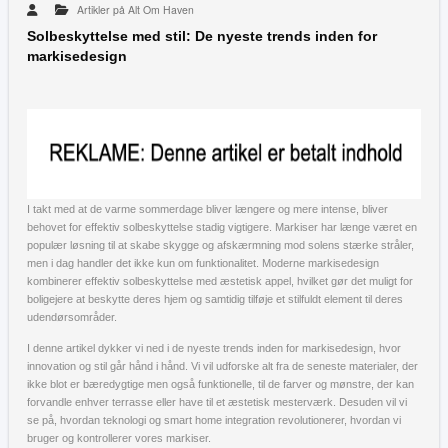
Artikler på Alt Om Haven
Solbeskyttelse med stil: De nyeste trends inden for
markisedesign
I takt med at de varme sommerdage bliver længere og mere intense, bliver
behovet for effektiv solbeskyttelse stadig vigtigere. Markiser har længe været en
populær løsning til at skabe skygge og afskærmning mod solens stærke stråler,
men i dag handler det ikke kun om funktionalitet. Moderne markisedesign
kombinerer effektiv solbeskyttelse med æstetisk appel, hvilket gør det muligt for
boligejere at beskytte deres hjem og samtidig tilføje et stilfuldt element til deres
udendørsområder.
I denne artikel dykker vi ned i de nyeste trends inden for markisedesign, hvor
innovation og stil går hånd i hånd. Vi vil udforske alt fra de seneste materialer, der
ikke blot er bæredygtige men også funktionelle, til de farver og mønstre, der kan
forvandle enhver terrasse eller have til et æstetisk mesterværk. Desuden vil vi
se på, hvordan teknologi og smart home integration revolutionerer, hvordan vi
bruger og kontrollerer vores markiser.