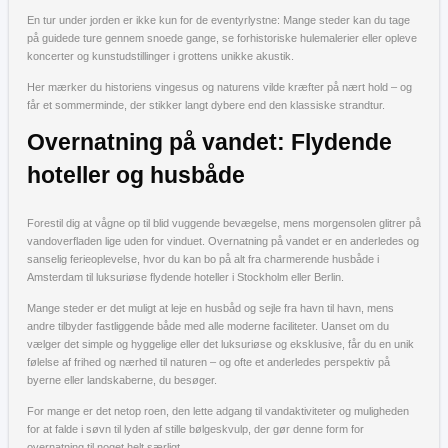
En tur under jorden er ikke kun for de eventyrlystne: Mange steder kan du tage
på guidede ture gennem snoede gange, se forhistoriske hulemalerier eller opleve
koncerter og kunstudstillinger i grottens unikke akustik.
Her mærker du historiens vingesus og naturens vilde kræfter på nært hold – og
får et sommerminde, der stikker langt dybere end den klassiske strandtur.
Overnatning på vandet: Flydende
hoteller og husbåde
Forestil dig at vågne op til blid vuggende bevægelse, mens morgensolen glitrer på
vandoverfladen lige uden for vinduet. Overnatning på vandet er en anderledes og
sanselig ferieoplevelse, hvor du kan bo på alt fra charmerende husbåde i
Amsterdam til luksuriøse flydende hoteller i Stockholm eller Berlin.
Mange steder er det muligt at leje en husbåd og sejle fra havn til havn, mens
andre tilbyder fastliggende både med alle moderne faciliteter. Uanset om du
vælger det simple og hyggelige eller det luksuriøse og eksklusive, får du en unik
følelse af frihed og nærhed til naturen – og ofte et anderledes perspektiv på
byerne eller landskaberne, du besøger.
For mange er det netop roen, den lette adgang til vandaktiviteter og muligheden
for at falde i søvn til lyden af stille bølgeskvulp, der gør denne form for
overnatning til noget helt særligt.