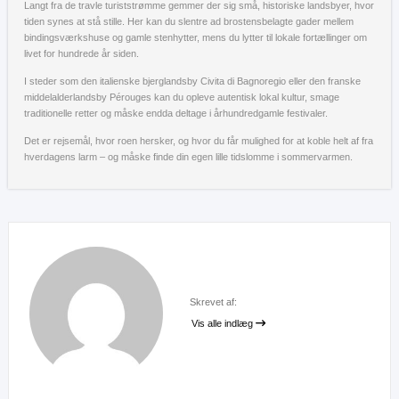
Langt fra de travle turiststrømme gemmer der sig små, historiske landsbyer, hvor
tiden synes at stå stille. Her kan du slentre ad brostensbelagte gader mellem
bindingsværkshuse og gamle stenhytter, mens du lytter til lokale fortællinger om
livet for hundrede år siden.
I steder som den italienske bjerglandsby Civita di Bagnoregio eller den franske
middelalderlandsby Pérouges kan du opleve autentisk lokal kultur, smage
traditionelle retter og måske endda deltage i århundredgamle festivaler.
Det er rejsemål, hvor roen hersker, og hvor du får mulighed for at koble helt af fra
hverdagens larm – og måske finde din egen lille tidslomme i sommervarmen.
Skrevet af:
Vis alle indlæg