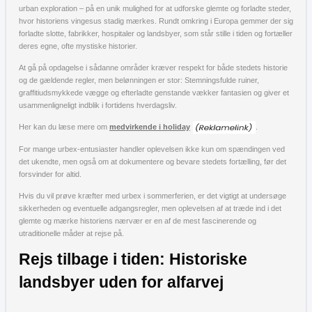
urban exploration – på en unik mulighed for at udforske glemte og forladte steder,
hvor historiens vingesus stadig mærkes. Rundt omkring i Europa gemmer der sig
forladte slotte, fabrikker, hospitaler og landsbyer, som står stille i tiden og fortæller
deres egne, ofte mystiske historier.
At gå på opdagelse i sådanne områder kræver respekt for både stedets historie
og de gældende regler, men belønningen er stor: Stemningsfulde ruiner,
graffitiudsmykkede vægge og efterladte genstande vækker fantasien og giver et
usammenligneligt indblik i fortidens hverdagsliv.
Her kan du læse mere om
medvirkende i holiday
.
For mange urbex-entusiaster handler oplevelsen ikke kun om spændingen ved
det ukendte, men også om at dokumentere og bevare stedets fortælling, før det
forsvinder for altid.
Hvis du vil prøve kræfter med urbex i sommerferien, er det vigtigt at undersøge
sikkerheden og eventuelle adgangsregler, men oplevelsen af at træde ind i det
glemte og mærke historiens nærvær er en af de mest fascinerende og
utraditionelle måder at rejse på.
Rejs tilbage i tiden: Historiske
landsbyer uden for alfarvej