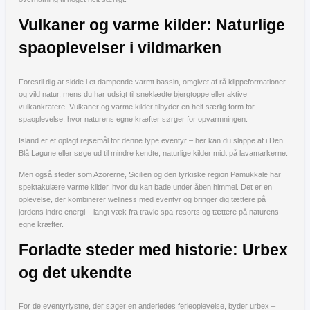
Vulkaner og varme kilder: Naturlige
spaoplevelser i vildmarken
Forestil dig at sidde i et dampende varmt bassin, omgivet af rå klippeformationer
og vild natur, mens du har udsigt til sneklædte bjergtoppe eller aktive
vulkankratere. Vulkaner og varme kilder tilbyder en helt særlig form for
spaoplevelse, hvor naturens egne kræfter sørger for opvarmningen.
Island er et oplagt rejsemål for denne type eventyr – her kan du slappe af i Den
Blå Lagune eller søge ud til mindre kendte, naturlige kilder midt på lavamarkerne.
Men også steder som Azorerne, Sicilien og den tyrkiske region Pamukkale har
spektakulære varme kilder, hvor du kan bade under åben himmel. Det er en
oplevelse, der kombinerer wellness med eventyr og bringer dig tættere på
jordens indre energi – langt væk fra travle spa-resorts og tættere på naturens
egne kræfter.
Forladte steder med historie: Urbex
og det ukendte
For de eventyrlystne, der søger en anderledes ferieoplevelse, byder urbex –