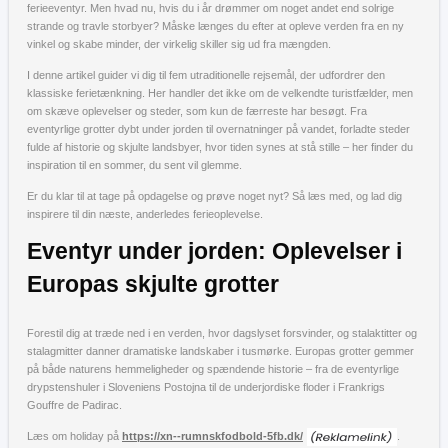
ferieeventyr. Men hvad nu, hvis du i år drømmer om noget andet end solrige
strande og travle storbyer? Måske længes du efter at opleve verden fra en ny
vinkel og skabe minder, der virkelig skiller sig ud fra mængden.
I denne artikel guider vi dig til fem utraditionelle rejsemål, der udfordrer den
klassiske ferietænkning. Her handler det ikke om de velkendte turistfælder, men
om skæve oplevelser og steder, som kun de færreste har besøgt. Fra
eventyrlige grotter dybt under jorden til overnatninger på vandet, forladte steder
fulde af historie og skjulte landsbyer, hvor tiden synes at stå stille – her finder du
inspiration til en sommer, du sent vil glemme.
Er du klar til at tage på opdagelse og prøve noget nyt? Så læs med, og lad dig
inspirere til din næste, anderledes ferieoplevelse.
Eventyr under jorden: Oplevelser i
Europas skjulte grotter
Forestil dig at træde ned i en verden, hvor dagslyset forsvinder, og stalaktitter og
stalagmitter danner dramatiske landskaber i tusmørke. Europas grotter gemmer
på både naturens hemmeligheder og spændende historie – fra de eventyrlige
drypstenshuler i Sloveniens Postojna til de underjordiske floder i Frankrigs
Gouffre de Padirac.
Læs om holiday på
https://xn--rumnskfodbold-5fb.dk/
.