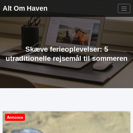
Videre
Alt Om Haven
til
indhold
Skæve ferieoplevelser: 5
utraditionelle rejsemål til sommeren
Annonce