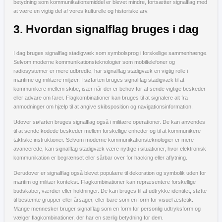
betydning som kommunikationsmiddel er blevet mindre, fortsætter signalflag med
at være en vigtig del af vores kulturelle og historiske arv.
3. Hvordan signalflag bruges i dag
I dag bruges signalflag stadigvæk som symbolsprog i forskellige sammenhænge.
Selvom moderne kommunikationsteknologier som mobiltelefoner og
radiosystemer er mere udbredte, har signalflag stadigvæk en vigtig rolle i
maritime og militære miljøer. I søfarten bruges signalflag stadigvæk til at
kommunikere mellem skibe, især når der er behov for at sende vigtige beskeder
eller advare om farer. Flagkombinationer kan bruges til at signalere alt fra
anmodninger om hjælp til at angive skibsposition og navigationsinformation.
Udover søfarten bruges signalflag også i militære operationer. De kan anvendes
til at sende kodede beskeder mellem forskellige enheder og til at kommunikere
taktiske instruktioner. Selvom moderne kommunikationsteknologier er mere
avancerede, kan signalflag stadigvæk være nyttige i situationer, hvor elektronisk
kommunikation er begrænset eller sårbar over for hacking eller aflytning.
Derudover er signalflag også blevet populære til dekoration og symbolik uden for
maritim og militær kontekst. Flagkombinationer kan repræsentere forskellige
budskaber, værdier eller holdninger. De kan bruges til at udtrykke identitet, støtte
til bestemte grupper eller årsager, eller bare som en form for visuel æstetik.
Mange mennesker bruger signalflag som en form for personlig udtryksform og
vælger flagkombinationer, der har en særlig betydning for dem.