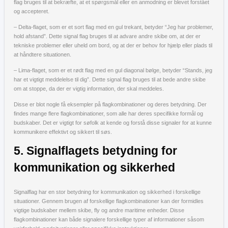
flag bruges til at bekræfte, at et spørgsmål eller en anmodning er blevet forstået
og accepteret.
– Delta-flaget, som er et sort flag med en gul trekant, betyder “Jeg har problemer,
hold afstand”. Dette signal flag bruges til at advare andre skibe om, at der er
tekniske problemer eller uheld om bord, og at der er behov for hjælp eller plads til
at håndtere situationen.
– Lima-flaget, som er et rødt flag med en gul diagonal bølge, betyder “Stands, jeg
har et vigtigt meddelelse til dig”. Dette signal flag bruges til at bede andre skibe
om at stoppe, da der er vigtig information, der skal meddeles.
Disse er blot nogle få eksempler på flagkombinationer og deres betydning. Der
findes mange flere flagkombinationer, som alle har deres specifikke formål og
budskaber. Det er vigtigt for søfolk at kende og forstå disse signaler for at kunne
kommunikere effektivt og sikkert til søs.
5. Signalflagets betydning for
kommunikation og sikkerhed
Signalflag har en stor betydning for kommunikation og sikkerhed i forskellige
situationer. Gennem brugen af forskellige flagkombinationer kan der formidles
vigtige budskaber mellem skibe, fly og andre maritime enheder. Disse
flagkombinationer kan både signalere forskellige typer af informationer såsom