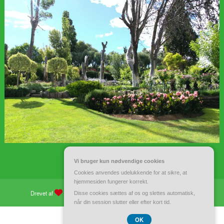
Vi bruger kun nødvendige cookies
Cookies anvendes udelukkende for at sikre, at
hjemmesiden fungerer korrekt.
Drevet af
WordPress
| Tema:
Spiko
af
Spicethemes
Disse cookies sættes af os og slettes automatisk,
når din session slutter eller efter kort tid.
CVR 37 40 77 39
OK