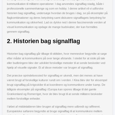
kommunikation til militære operationer. I dag anvendes signalflag stadig, både i
professionelle sammenhænge og som en hobby. I denne artikel vil vi udforske
historien bag signalflag, undersøge hvordan de bruges i dag, se på eksempler på
flagkombinationer og deres betydning samt diskutere signalflagets betydning for
kommunikation og sikkerhed. Lad os dykke ned i denne fascinerende verden af
visuel kommunikation og opdage de mange budskaber, der kan formidles
gennem signalflag.
2. Historien bag signalflag
Historien bag signalflag går tilbage til oldtiden, hvor mennesker begyndte at søge
efter måder at kommunikere på over lange afstande. I stedet for at stole på tale
eller budbringere blev der udviklet forskellige metoder til at sende beskeder ved
hjælp af visuelle signaler. Et af disse metoder var brugen af signalflag.
Det præcise oprindelsessted for signalflag er ukendt, men det menes at have
været brugt af forskellige kulturer rundt om i verden. I Kina blev der for eksempel
brugt signalflag på krigsskibe til at koordinere og kommunikere under kamp. De
tidligste eksempler på signalflag i Europa kan spores tilbage til det gamle
Grækenland og Romerriget, hvor de blev brugt til at sende militære beskeder
mellem forskellige enheder.
I løbet af middelalderen blev brugen af signalflag mere udbredt og raffineret.
Europæiske søfarere begyndte at bruge signalflag til at kommunikere mellem