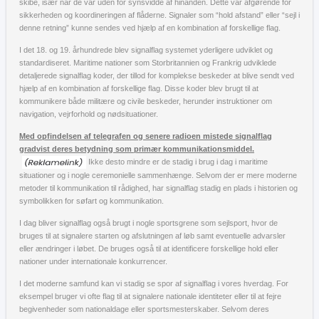
skibe, især når de var uden for synsvidde af hinanden. Dette var afgørende for
sikkerheden og koordineringen af ​​flåderne. Signaler som “hold afstand” eller “sejl i
denne retning” kunne sendes ved hjælp af en kombination af forskellige flag.
I det 18. og 19. århundrede blev signalflag systemet yderligere udviklet og
standardiseret. Maritime nationer som Storbritannien og Frankrig udviklede
detaljerede signalflag koder, der tillod for komplekse beskeder at blive sendt ved
hjælp af en kombination af forskellige flag. Disse koder blev brugt til at
kommunikere både militære og civile beskeder, herunder instruktioner om
navigation, vejrforhold og nødsituationer.
Med opfindelsen af ​​telegrafen og senere radioen mistede signalflag
gradvist deres betydning som primær kommunikationsmiddel.
Ikke desto mindre er de stadig i brug i dag i maritime
situationer og i nogle ceremonielle sammenhænge. Selvom der er mere moderne
metoder til kommunikation til rådighed, har signalflag stadig en plads i historien og
symbolikken for søfart og kommunikation.
I dag bliver signalflag også brugt i nogle sportsgrene som sejlsport, hvor de
bruges til at signalere starten og afslutningen af ​​løb samt eventuelle advarsler
eller ændringer i løbet. De bruges også til at identificere forskellige hold eller
nationer under internationale konkurrencer.
I det moderne samfund kan vi stadig se spor af signalflag i vores hverdag. For
eksempel bruger vi ofte flag til at signalere nationale identiteter eller til at fejre
begivenheder som nationaldage eller sportsmesterskaber. Selvom deres