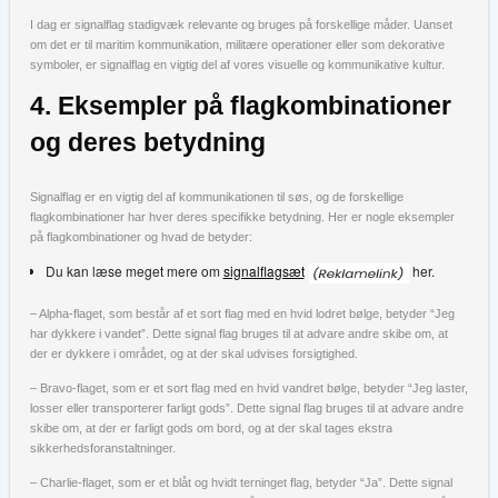
I dag er signalflag stadigvæk relevante og bruges på forskellige måder. Uanset
om det er til maritim kommunikation, militære operationer eller som dekorative
symboler, er signalflag en vigtig del af vores visuelle og kommunikative kultur.
4. Eksempler på flagkombinationer
og deres betydning
Signalflag er en vigtig del af kommunikationen til søs, og de forskellige
flagkombinationer har hver deres specifikke betydning. Her er nogle eksempler
på flagkombinationer og hvad de betyder:
Du kan læse meget mere om
signalflagsæt
her.
– Alpha-flaget, som består af et sort flag med en hvid lodret bølge, betyder “Jeg
har dykkere i vandet”. Dette signal flag bruges til at advare andre skibe om, at
der er dykkere i området, og at der skal udvises forsigtighed.
– Bravo-flaget, som er et sort flag med en hvid vandret bølge, betyder “Jeg laster,
losser eller transporterer farligt gods”. Dette signal flag bruges til at advare andre
skibe om, at der er farligt gods om bord, og at der skal tages ekstra
sikkerhedsforanstaltninger.
– Charlie-flaget, som er et blåt og hvidt terninget flag, betyder “Ja”. Dette signal