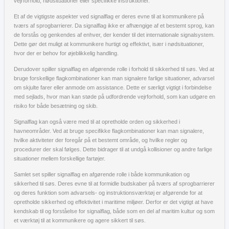
vejrforhold, nødsituationer eller specifikke instruktioner.
Et af de vigtigste aspekter ved signalflag er deres evne til at kommunikere på
tværs af sprogbarrierer. Da signalflag ikke er afhængige af et bestemt sprog, kan
de forstås og genkendes af enhver, der kender til det internationale signalsystem.
Dette gør det muligt at kommunikere hurtigt og effektivt, især i nødsituationer,
hvor der er behov for øjeblikkelig handling.
Derudover spiller signalflag en afgørende rolle i forhold til sikkerhed til søs. Ved at
bruge forskellige flagkombinationer kan man signalere farlige situationer, advarsel
om skjulte farer eller anmode om assistance. Dette er særligt vigtigt i forbindelse
med sejlads, hvor man kan støde på udfordrende vejrforhold, som kan udgøre en
risiko for både besætning og skib.
Signalflag kan også være med til at opretholde orden og sikkerhed i
havneområder. Ved at bruge specifikke flagkombinationer kan man signalere,
hvilke aktiviteter der foregår på et bestemt område, og hvilke regler og
procedurer der skal følges. Dette bidrager til at undgå kollisioner og andre farlige
situationer mellem forskellige fartøjer.
Samlet set spiller signalflag en afgørende rolle i både kommunikation og
sikkerhed til søs. Deres evne til at formidle budskaber på tværs af sprogbarrierer
og deres funktion som advarsels- og instruktionsværktøj er afgørende for at
opretholde sikkerhed og effektivitet i maritime miljøer. Derfor er det vigtigt at have
kendskab til og forståelse for signalflag, både som en del af maritim kultur og som
et værktøj til at kommunikere og agere sikkert til søs.