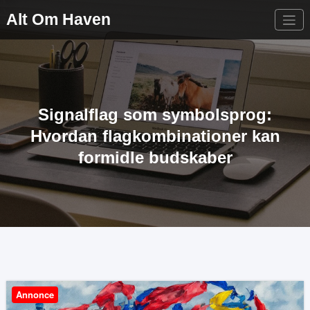
Videre
Alt Om Haven
til
indhold
Signalflag som symbolsprog:
Hvordan flagkombinationer kan
formidle budskaber
Annonce