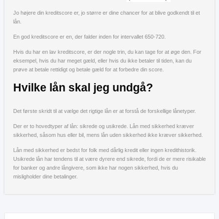
Jo højere din kreditscore er, jo større er dine chancer for at blive godkendt til et
lån.
En god kreditscore er en, der falder inden for intervallet 650-720.
Hvis du har en lav kreditscore, er der nogle trin, du kan tage for at øge den. For
eksempel, hvis du har meget gæld, eller hvis du ikke betaler til tiden, kan du
prøve at betale rettidigt og betale gæld for at forbedre din score.
Hvilke lån skal jeg undgå?
Det første skridt til at vælge det rigtige lån er at forstå de forskellige lånetyper.
Der er to hovedtyper af lån: sikrede og usikrede. Lån med sikkerhed kræver
sikkerhed, såsom hus eller bil, mens lån uden sikkerhed ikke kræver sikkerhed.
Lån med sikkerhed er bedst for folk med dårlig kredit eller ingen kredithistorik.
Usikrede lån har tendens til at være dyrere end sikrede, fordi de er mere risikable
for banker og andre långivere, som ikke har nogen sikkerhed, hvis du
misligholder dine betalinger.