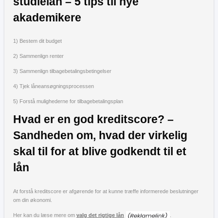
studielån – 5 tips til nye
akademikere
1) Bestem dit budget
2) Sammenlign renter
3) Sammenlign tilbagebetalingsbetingelser
4) Tjek låneansøgningsprocessen
5) Forstå mulighederne for tilbagebetalingsplan
Hvad er en god kreditscore? –
Sandheden om, hvad der virkelig
skal til for at blive godkendt til et
lån
At forstå kreditscore er afgørende for at kunne træffe informerede beslutninger
om din økonomi.
Her kan du læse mere om
valg det rigtige lån
.