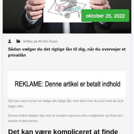
oktober 25, 2022
Artikler på Alt Om Haven
Sådan vælger du det rigtige lån til dig, når du overvejer et
privatlån
Det kan være svært at vælge det rigtige lån, men ikke hvis du ved hvad du skal
kigge efter.
Denne artikel hjælper dig med at navigere gennem dine muligheder og finde den
bedste til dine behov.
Det kan være kompliceret at finde