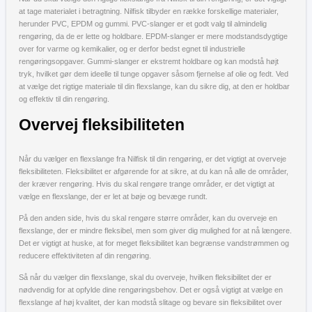
at tage materialet i betragtning. Nilfisk tilbyder en række forskellige materialer,
herunder PVC, EPDM og gummi. PVC-slanger er et godt valg til almindelig
rengøring, da de er lette og holdbare. EPDM-slanger er mere modstandsdygtige
over for varme og kemikalier, og er derfor bedst egnet til industrielle
rengøringsopgaver. Gummi-slanger er ekstremt holdbare og kan modstå højt
tryk, hvilket gør dem ideelle til tunge opgaver såsom fjernelse af olie og fedt. Ved
at vælge det rigtige materiale til din flexslange, kan du sikre dig, at den er holdbar
og effektiv til din rengøring.
Overvej fleksibiliteten
Når du vælger en flexslange fra Nilfisk til din rengøring, er det vigtigt at overveje
fleksibiliteten. Fleksibilitet er afgørende for at sikre, at du kan nå alle de områder,
der kræver rengøring. Hvis du skal rengøre trange områder, er det vigtigt at
vælge en flexslange, der er let at bøje og bevæge rundt.
På den anden side, hvis du skal rengøre større områder, kan du overveje en
flexslange, der er mindre fleksibel, men som giver dig mulighed for at nå længere.
Det er vigtigt at huske, at for meget fleksibilitet kan begrænse vandstrømmen og
reducere effektiviteten af din rengøring.
Så når du vælger din flexslange, skal du overveje, hvilken fleksibilitet der er
nødvendig for at opfylde dine rengøringsbehov. Det er også vigtigt at vælge en
flexslange af høj kvalitet, der kan modstå slitage og bevare sin fleksibilitet over