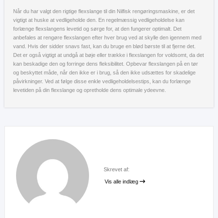
Når du har valgt den rigtige flexslange til din Nilfisk rengøringsmaskine, er det
vigtigt at huske at vedligeholde den. En regelmæssig vedligeholdelse kan
forlænge flexslangens levetid og sørge for, at den fungerer optimalt. Det
anbefales at rengøre flexslangen efter hver brug ved at skylle den igennem med
vand. Hvis der sidder snavs fast, kan du bruge en blød børste til at fjerne det.
Det er også vigtigt at undgå at bøje eller trække i flexslangen for voldsomt, da det
kan beskadige den og forringe dens fleksibilitet. Opbevar flexslangen på en tør
og beskyttet måde, når den ikke er i brug, så den ikke udsættes for skadelige
påvirkninger. Ved at følge disse enkle vedligeholdelsestips, kan du forlænge
levetiden på din flexslange og opretholde dens optimale ydeevne.
Skrevet af:
Vis alle indlæg