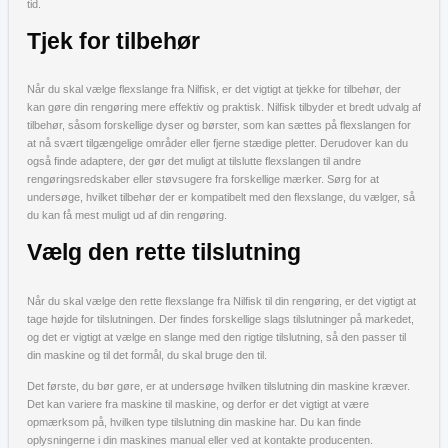
tid.
Tjek for tilbehør
Når du skal vælge flexslange fra Nilfisk, er det vigtigt at tjekke for tilbehør, der
kan gøre din rengøring mere effektiv og praktisk. Nilfisk tilbyder et bredt udvalg af
tilbehør, såsom forskellige dyser og børster, som kan sættes på flexslangen for
at nå svært tilgængelige områder eller fjerne stædige pletter. Derudover kan du
også finde adaptere, der gør det muligt at tilslutte flexslangen til andre
rengøringsredskaber eller støvsugere fra forskellige mærker. Sørg for at
undersøge, hvilket tilbehør der er kompatibelt med den flexslange, du vælger, så
du kan få mest muligt ud af din rengøring.
Vælg den rette tilslutning
Når du skal vælge den rette flexslange fra Nilfisk til din rengøring, er det vigtigt at
tage højde for tilslutningen. Der findes forskellige slags tilslutninger på markedet,
og det er vigtigt at vælge en slange med den rigtige tilslutning, så den passer til
din maskine og til det formål, du skal bruge den til.
Det første, du bør gøre, er at undersøge hvilken tilslutning din maskine kræver.
Det kan variere fra maskine til maskine, og derfor er det vigtigt at være
opmærksom på, hvilken type tilslutning din maskine har. Du kan finde
oplysningerne i din maskines manual eller ved at kontakte producenten.