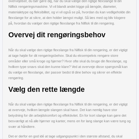
overvejelser, du bør gøre dig, når du skal vælge den rigtige flexslange til din
Nilfisk rengøringsmaskine. Vi vil blandt andet kigge på længde, diameter,
materialetype og fleksibilitet, og vi vil også se på, hvordan du kan vedligeholde din
flexslange for at sikre, at den holder længst muligt. Så læs med og bliv klogere
på, hvordan du vælger den rigtige flexslange fra Nilfisk til din rengøring.
Overvej dit rengøringsbehov
Når du skal vælge den rigtige flexslange fra Nilfisk til din rengøring, er det vigtigt
at tage højde for dit rengøringsbehov. Skal du eksempelvis rengøre store
områder eller små kroge og hjørner? Hvor ofte skal du bruge din flexslange, og
hvilken type snavs skal den kunne klare? Ved at overveje disse spørgsmål kan
du vælge en flexslange, der passer bedst til dine behov og sikrer en effektiv
rengøring.
Vælg den rette længde
Når du skal vælge den rigtige flexslange fra Nilfisk til din rengøring, er det vigtigt
at overveje, hvilken længde slangen skal have. Det kan nemlig have stor
betydning for din arbejdskomfort og effektivitet. En for kort slange kan gøre det
besværligt at nå alle hjørner og kanter, mens en for lang slange kan være tung og
svær at håndtere.
Det er derfor en god idé at tage udgangspunkt i den største afstand, du skal