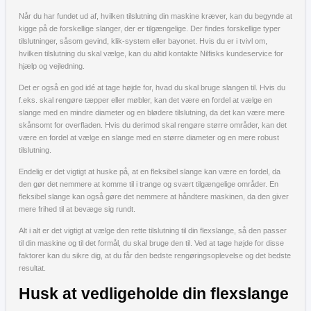
Når du har fundet ud af, hvilken tilslutning din maskine kræver, kan du begynde at
kigge på de forskellige slanger, der er tilgængelige. Der findes forskellige typer
tilslutninger, såsom gevind, klik-system eller bayonet. Hvis du er i tvivl om,
hvilken tilslutning du skal vælge, kan du altid kontakte Nilfisks kundeservice for
hjælp og vejledning.
Det er også en god idé at tage højde for, hvad du skal bruge slangen til. Hvis du
f.eks. skal rengøre tæpper eller møbler, kan det være en fordel at vælge en
slange med en mindre diameter og en blødere tilslutning, da det kan være mere
skånsomt for overfladen. Hvis du derimod skal rengøre større områder, kan det
være en fordel at vælge en slange med en større diameter og en mere robust
tilslutning.
Endelig er det vigtigt at huske på, at en fleksibel slange kan være en fordel, da
den gør det nemmere at komme til i trange og svært tilgængelige områder. En
fleksibel slange kan også gøre det nemmere at håndtere maskinen, da den giver
mere frihed til at bevæge sig rundt.
Alt i alt er det vigtigt at vælge den rette tilslutning til din flexslange, så den passer
til din maskine og til det formål, du skal bruge den til. Ved at tage højde for disse
faktorer kan du sikre dig, at du får den bedste rengøringsoplevelse og det bedste
resultat.
Husk at vedligeholde din flexslange