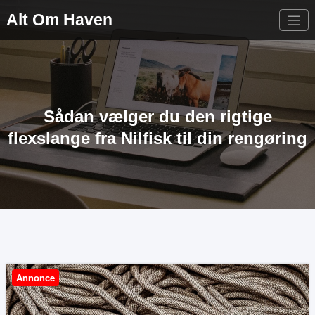
Videre
Alt Om Haven
til
indhold
Sådan vælger du den rigtige
flexslange fra Nilfisk til din rengøring
Annonce