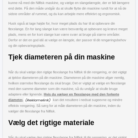
kunne nå med din Nilfisk maskine, og vælge en slangelængde, der er lidt længere
end dette. På den måde undgår du at skulle flytte din maskine rundt for at nå de
sidste områder af rummet, og du kan arbejde mere effektivt og ergonomisk.
Husk også at tage højde for, hvor meget plads du har til at opbevare din
flexslange. En for lang slange kan være besværlig at opbevare og kræve meget
plads, mens en for kort slange kan være svær at bruge på større områder.
Derfor er det en god idé at vælge en længde, der passer til dit rengøringsbehov
og din opbevaringsplads.
Tjek diameteren på din maskine
Når du skal vælge den rigtige flexslange fra Nilfisk til din rengøring, er det vigtigt
at tjekke diameteren på din maskine. Diameteren på din maskine afgør nemlig,
hvilken størrelse flexslange du skal bruge. Det er vigtigt at vælge en flexslange
med den samme diameter som din maskine, så du undgår at skulle bruge
adaptere eller lignende.
Hvis du vælger en flexslange med den forkerte
diameter,
kan det resultere i nedsat sugeevne og mindre
effektiv rengøring. Så sørg for at måle diameteren på din maskine, inden du
vælger din flexslange fra Nilfisk.
Vælg det rigtige materiale
Når du skal vælge den rigtige flexslange fra Nilfisk til din rengøring, er det vigtigt