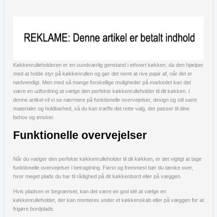
Køkkenrulleholderen er en uundværlig genstand i ethvert køkken, da den hjælper
med at holde styr på køkkenrullen og gør det nemt at rive papir af, når det er
nødvendigt. Men med så mange forskellige muligheder på markedet kan det
være en udfordring at vælge den perfekte køkkenrulleholder til dit køkken. I
denne artikel vil vi se nærmere på funktionelle overvejelser, design og stil samt
materialer og holdbarhed, så du kan træffe det rette valg, der passer til dine
behov og ønsker.
Funktionelle overvejelser
Når du vælger den perfekte køkkenrulleholder til dit køkken, er det vigtigt at tage
funktionelle overvejelser i betragtning. Først og fremmest bør du tænke over,
hvor meget plads du har til rådighed på dit køkkenbord eller på væggen.
Hvis pladsen er begrænset, kan det være en god idé at vælge en
køkkenrulleholder, der kan monteres under et køkkenskab eller på væggen for at
frigøre bordplads.