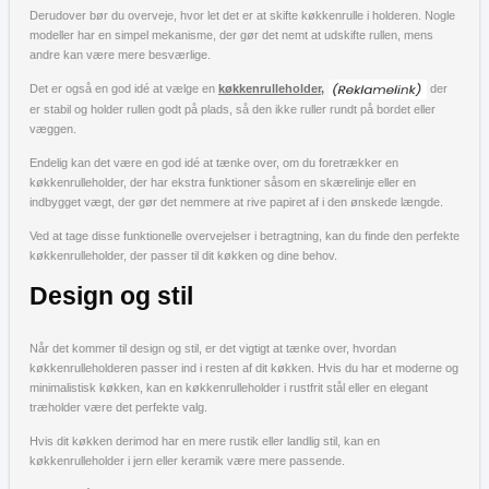
Derudover bør du overveje, hvor let det er at skifte køkkenrulle i holderen. Nogle
modeller har en simpel mekanisme, der gør det nemt at udskifte rullen, mens
andre kan være mere besværlige.
Det er også en god idé at vælge en
køkkenrulleholder,
der
er stabil og holder rullen godt på plads, så den ikke ruller rundt på bordet eller
væggen.
Endelig kan det være en god idé at tænke over, om du foretrækker en
køkkenrulleholder, der har ekstra funktioner såsom en skærelinje eller en
indbygget vægt, der gør det nemmere at rive papiret af i den ønskede længde.
Ved at tage disse funktionelle overvejelser i betragtning, kan du finde den perfekte
køkkenrulleholder, der passer til dit køkken og dine behov.
Design og stil
Når det kommer til design og stil, er det vigtigt at tænke over, hvordan
køkkenrulleholderen passer ind i resten af dit køkken. Hvis du har et moderne og
minimalistisk køkken, kan en køkkenrulleholder i rustfrit stål eller en elegant
træholder være det perfekte valg.
Hvis dit køkken derimod har en mere rustik eller landlig stil, kan en
køkkenrulleholder i jern eller keramik være mere passende.