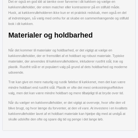
Det er også en god idé at tænke over farverne i dit køkken og vælge en
køkkenrulleholder, der enten matcher eller kontrasterer på en stilfuld måde.
Husk, at køkkenrulleholderen ikke kun er et praktisk redskab, men også en del
af indretningen, så vælg med omhu for at skabe en sammenhængende og stilfuld
look i dit køkken.
Materialer og holdbarhed
Når det kommer til materialer og holdbarhed, er det vigtigt at vælge en
køkkenrulleholder, der er fremstillet af et holdbart og robust materiale. Typiske
materialer, der anvendes til køkkenrulleholdere, inkluderer rustfrit stål, træ og
plastik. Rustfrit stål er et populært valg på grund af dets holdbarhed og moderne
udseende.
Træ kan give en mere naturlig og rustik følelse til køkkenet, men det kan være
mindre holdbart end rustfrit stål. Plastik er ofte det mest omkostningseffektive
valg, men det kan være mindre holdbart og mere tilbøjeligt til at bryde over tid.
Når du vælger en køkkenrulleholder, er det vigtigt at overveje, hvor ofte den vil
blive brugt, og hvor længe du forventer, at den vil vare. At investere i en kvalitets
køkkenrulleholder lavet af et holdbart materiale kan hjælpe dig med at undgå at
skulle udskifte den ofte og spare dig tid og penge i det lange løb.