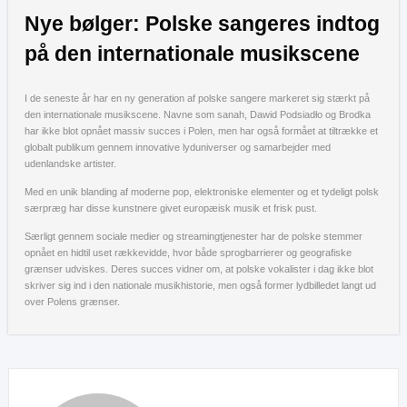
Nye bølger: Polske sangeres indtog
på den internationale musikscene
I de seneste år har en ny generation af polske sangere markeret sig stærkt på
den internationale musikscene. Navne som sanah, Dawid Podsiadło og Brodka
har ikke blot opnået massiv succes i Polen, men har også formået at tiltrække et
globalt publikum gennem innovative lyduniverser og samarbejder med
udenlandske artister.
Med en unik blanding af moderne pop, elektroniske elementer og et tydeligt polsk
særpræg har disse kunstnere givet europæisk musik et frisk pust.
Særligt gennem sociale medier og streamingtjenester har de polske stemmer
opnået en hidtil uset rækkevidde, hvor både sprogbarrierer og geografiske
grænser udviskes. Deres succes vidner om, at polske vokalister i dag ikke blot
skriver sig ind i den nationale musikhistorie, men også former lydbilledet langt ud
over Polens grænser.