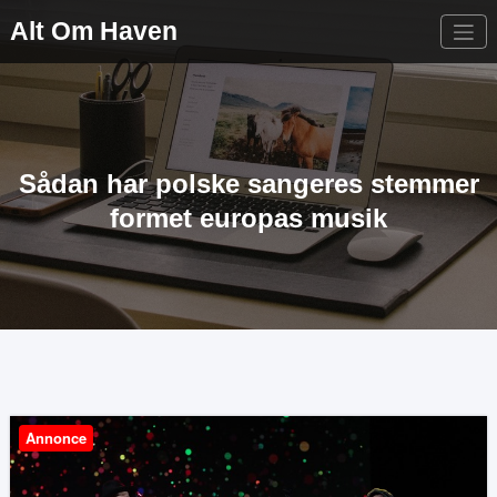
Videre
Alt Om Haven
til
indhold
Sådan har polske sangeres stemmer
formet europas musik
Annonce