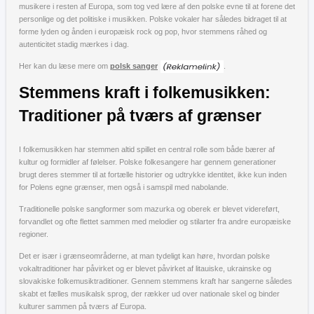
musikere i resten af Europa, som tog ved lære af den polske evne til at forene det
personlige og det politiske i musikken. Polske vokaler har således bidraget til at
forme lyden og ånden i europæisk rock og pop, hvor stemmens råhed og
autenticitet stadig mærkes i dag.
Her kan du læse mere om
polsk sanger
.
Stemmens kraft i folkemusikken:
Traditioner på tværs af grænser
I folkemusikken har stemmen altid spillet en central rolle som både bærer af
kultur og formidler af følelser. Polske folkesangere har gennem generationer
brugt deres stemmer til at fortælle historier og udtrykke identitet, ikke kun inden
for Polens egne grænser, men også i samspil med nabolande.
Traditionelle polske sangformer som mazurka og oberek er blevet videreført,
forvandlet og ofte flettet sammen med melodier og stilarter fra andre europæiske
regioner.
Det er især i grænseområderne, at man tydeligt kan høre, hvordan polske
vokaltraditioner har påvirket og er blevet påvirket af litauiske, ukrainske og
slovakiske folkemusiktraditioner. Gennem stemmens kraft har sangerne således
skabt et fælles musikalsk sprog, der rækker ud over nationale skel og binder
kulturer sammen på tværs af Europa.