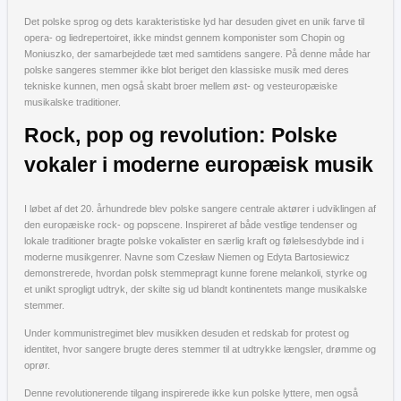
Det polske sprog og dets karakteristiske lyd har desuden givet en unik farve til
opera- og liedrepertoiret, ikke mindst gennem komponister som Chopin og
Moniuszko, der samarbejdede tæt med samtidens sangere. På denne måde har
polske sangeres stemmer ikke blot beriget den klassiske musik med deres
tekniske kunnen, men også skabt broer mellem øst- og vesteuropæiske
musikalske traditioner.
Rock, pop og revolution: Polske
vokaler i moderne europæisk musik
I løbet af det 20. århundrede blev polske sangere centrale aktører i udviklingen af
den europæiske rock- og popscene. Inspireret af både vestlige tendenser og
lokale traditioner bragte polske vokalister en særlig kraft og følelsesdybde ind i
moderne musikgenrer. Navne som Czesław Niemen og Edyta Bartosiewicz
demonstrerede, hvordan polsk stemmepragt kunne forene melankoli, styrke og
et unikt sprogligt udtryk, der skilte sig ud blandt kontinentets mange musikalske
stemmer.
Under kommunistregimet blev musikken desuden et redskab for protest og
identitet, hvor sangere brugte deres stemmer til at udtrykke længsler, drømme og
oprør.
Denne revolutionerende tilgang inspirerede ikke kun polske lyttere, men også