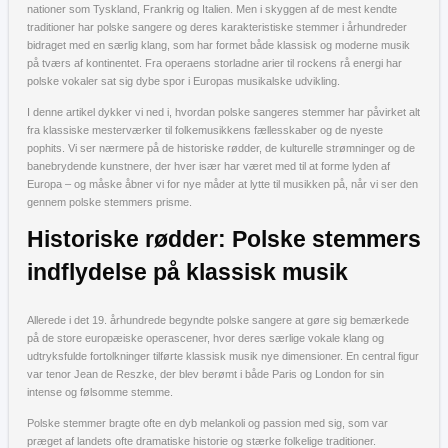
nationer som Tyskland, Frankrig og Italien. Men i skyggen af de mest kendte
traditioner har polske sangere og deres karakteristiske stemmer i århundreder
bidraget med en særlig klang, som har formet både klassisk og moderne musik
på tværs af kontinentet. Fra operaens storladne arier til rockens rå energi har
polske vokaler sat sig dybe spor i Europas musikalske udvikling.
I denne artikel dykker vi ned i, hvordan polske sangeres stemmer har påvirket alt
fra klassiske mesterværker til folkemusikkens fællesskaber og de nyeste
pophits. Vi ser nærmere på de historiske rødder, de kulturelle strømninger og de
banebrydende kunstnere, der hver især har været med til at forme lyden af
Europa – og måske åbner vi for nye måder at lytte til musikken på, når vi ser den
gennem polske stemmers prisme.
Historiske rødder: Polske stemmers
indflydelse på klassisk musik
Allerede i det 19. århundrede begyndte polske sangere at gøre sig bemærkede
på de store europæiske operascener, hvor deres særlige vokale klang og
udtryksfulde fortolkninger tilførte klassisk musik nye dimensioner. En central figur
var tenor Jean de Reszke, der blev berømt i både Paris og London for sin
intense og følsomme stemme.
Polske stemmer bragte ofte en dyb melankoli og passion med sig, som var
præget af landets ofte dramatiske historie og stærke folkelige traditioner.