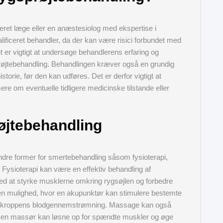
eret læge eller en anæstesiolog med ekspertise i
lificeret behandler, da der kan være risici forbundet med
t er vigtigt at undersøge behandlerens erfaring og
sprøjtebehandling. Behandlingen kræver også en grundig
torie, før den kan udføres. Det er derfor vigtigt at
 om eventuelle tidligere medicinske tilstande eller
røjtebehandling
andre former for smertebehandling såsom fysioterapi,
ysioterapi kan være en effektiv behandling af
ed at styrke musklerne omkring rygsøjlen og forbedre
n mulighed, hvor en akupunktør kan stimulere bestemte
øge kroppens blodgennemstrømning. Massage kan også
or en massør kan løsne op for spændte muskler og øge