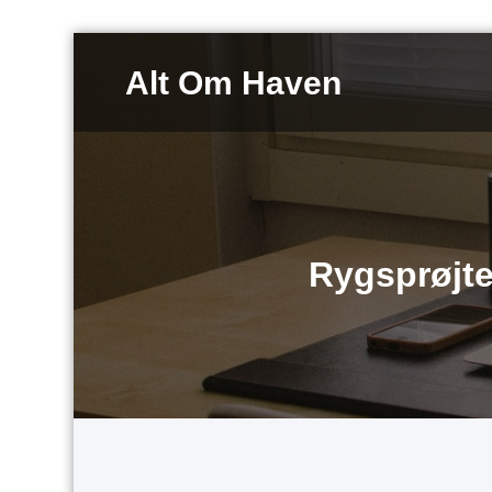
Videre
til
Alt Om Haven
indhold
Rygsprøjte