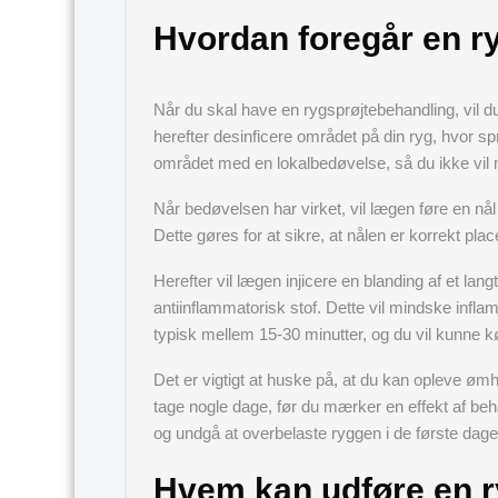
Hvordan foregår en r
Når du skal have en rygsprøjtebehandling, vil d
herefter desinficere området på din ryg, hvor s
området med en lokalbedøvelse, så du ikke vi
Når bedøvelsen har virket, vil lægen føre en nål
Dette gøres for at sikre, at nålen er korrekt plac
Herefter vil lægen injicere en blanding af et la
antiinflammatorisk stof. Dette vil mindske inf
typisk mellem 15-30 minutter, og du vil kunne k
Det er vigtigt at huske på, at du kan opleve øm
tage nogle dage, før du mærker en effekt af beha
og undgå at overbelaste ryggen i de første dage
Hvem kan udføre en r