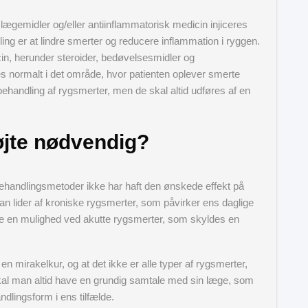
lægemidler og/eller antiinflammatorisk medicin injiceres
ing er at lindre smerter og reducere inflammation i ryggen.
cin, herunder steroider, bedøvelsesmidler og
es normalt i det område, hvor patienten oplever smerte
behandling af rygsmerter, men de skal altid udføres af en
øjte nødvendig?
ehandlingsmetoder ikke har haft den ønskede effekt på
n lider af kroniske rygsmerter, som påvirker ens daglige
re en mulighed ved akutte rygsmerter, som skyldes en
 en mirakelkur, og at det ikke er alle typer af rygsmerter,
kal man altid have en grundig samtale med sin læge, som
dlingsform i ens tilfælde.