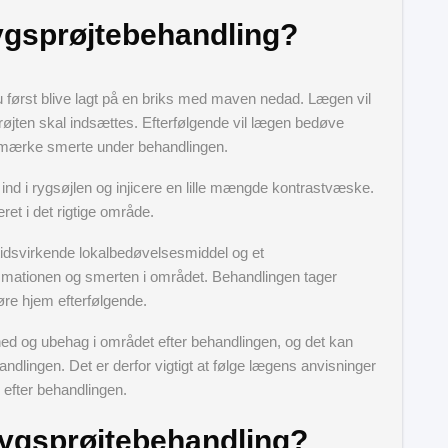
ygsprøjtebehandling?
u først blive lagt på en briks med maven nedad. Lægen vil
prøjten skal indsættes. Efterfølgende vil lægen bedøve
l mærke smerte under behandlingen.
 ind i rygsøjlen og injicere en lille mængde kontrastvæske.
eret i det rigtige område.
ngtidsvirkende lokalbedøvelsesmiddel og et
lammationen og smerten i området. Behandlingen tager
øre hjem efterfølgende.
hed og ubehag i området efter behandlingen, og det kan
ndlingen. Det er derfor vigtigt at følge lægens anvisninger
 efter behandlingen.
ygsprøjtebehandling?