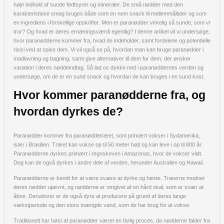
høje indhold af sunde fedtsyrer og mineraler. De små nødder med den
karakteristiske smag bruges både som en nem snack til mellemmåltider og som
en ingrediens i forskellige opskrifter. Men er paranødder virkelig så sunde, som vi
tror? Og hvad er deres ernæringsværdi egentlig? I denne artikel vil vi undersøge,
hvor paranødderne kommer fra, hvad de indeholder, samt fordelene og potentielle
risici ved at spise dem. Vi vil også se på, hvordan man kan bruge paranødder i
madlavning og bagning, samt give alternativer til dem for dem, der ønsker
variation i deres nøddeindtag. Så lad os dykke ned i paranøddernes verden og
undersøge, om de er en sund snack og hvordan de kan bruges i en sund kost.
Hvor kommer paranødderne fra, og
hvordan dyrkes de?
Paranødder kommer fra paranøddetræet, som primært vokser i Sydamerika,
især i Brasilien. Træet kan vokse op til 50 meter højt og kan leve i op til 800 år.
Paranødderne dyrkes primært i regnskoven i Amazonas, hvor de vokser vildt.
Dog kan de også dyrkes i andre dele af verden, herunder Australien og Hawaii.
Paranødderne er kendt for at være svære at dyrke og høste. Træerne modner
deres nødder ujævnt, og nødderne er omgivet af en hård skal, som er svær at
åbne. Derudover er de også dyre at producere på grund af deres lange
vækstperiode og den store mængde vand, som de har brug for at vokse.
Traditionelt har høst af paranødder været en farlig proces, da nødderne falder fra