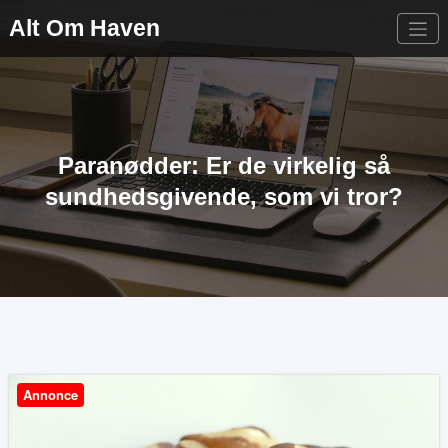
Videre
Alt Om Haven
til
indhold
Paranødder: Er de virkelig så
sundhedsgivende, som vi tror?
Annonce