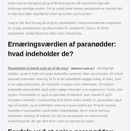
træet med en hastighed på op til 80 km/t og kan slå mennesker ihjel eller
forårsage alvorlige skader. For at undgå dette høstes paranødderne normalt ved
at lade dem falde naturligt fra træet og samles op fra jorden.
I dag er der flere forsøg på at dyrke paranødder i mere kontrollerede omgivelser
for at øge produktionen og sikkerheden for arbejderne. Dog er de fleste
paranødder stadig høstet fra vilde træer i Amazonas.
Ernæringsværdien af paranødder:
hvad indeholder de?
Paranødder er kendt som en af de mest
næringsrige
nødder, og de er fyldt med gode fedtstoffer, proteiner, fiber og mineraler. En enkelt
paranød indeholder omkring 19 % af det anbefalede daglige indtag af selen, som
er en vigtig antioxidant, der beskytter kroppen mod celleskader. Derudover
indeholder paranødder også andre vigtige mineraler som magnesium, fosfor, zink
og jern. Paranødder er også en god kilde til vitaminer, især vitamin E og B-
kompleks vitaminer. I modsætning til de fleste andre nødder er paranødder også
rige på protein, og de indeholder omkring 4 gram protein per 30 gram portion.
Samtidig er paranødder også relativt kaloriefattige, da en enkelt nød kun
indeholder omkring 20 kalorier. Alt i alt har paranødder en imponerende
ernæringsprofil, der gør dem til en sund og næringsrig snack.