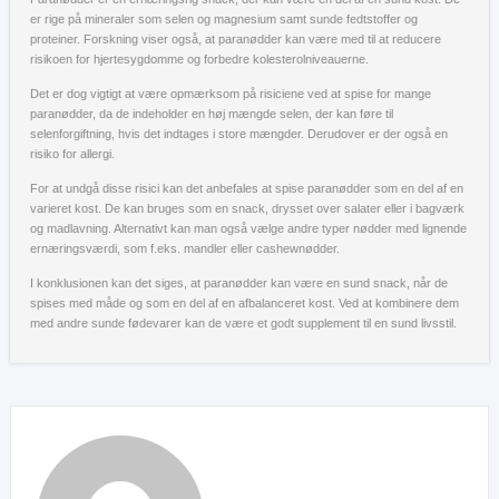
er rige på mineraler som selen og magnesium samt sunde fedtstoffer og
proteiner. Forskning viser også, at paranødder kan være med til at reducere
risikoen for hjertesygdomme og forbedre kolesterolniveauerne.
Det er dog vigtigt at være opmærksom på risiciene ved at spise for mange
paranødder, da de indeholder en høj mængde selen, der kan føre til
selenforgiftning, hvis det indtages i store mængder. Derudover er der også en
risiko for allergi.
For at undgå disse risici kan det anbefales at spise paranødder som en del af en
varieret kost. De kan bruges som en snack, drysset over salater eller i bagværk
og madlavning. Alternativt kan man også vælge andre typer nødder med lignende
ernæringsværdi, som f.eks. mandler eller cashewnødder.
I konklusionen kan det siges, at paranødder kan være en sund snack, når de
spises med måde og som en del af en afbalanceret kost. Ved at kombinere dem
med andre sunde fødevarer kan de være et godt supplement til en sund livsstil.