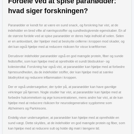
Fordele ved at spise paranødder:
hvad siger forskningen?
Paranødder er kendt for at være en sund snack, og forskning har vist, at de
indeholder en bred vifte af næringsstoffer og sundhedsgivende egenskaber. En af
de største fordele ved at spise paranødder er deres høje indhold af selen. Selen
er en antioxidant, der hjælper med at beskytte cellerne i kroppen mod skader, og
det kan også hjælpe med at reducere risikoen for visse kræftformer.
Derudover indeholder paranødder også en god mængde protein, fiber og sunde
fedtstoffer, som kan hjælpe med at opretholde et sundt blodsukker- og
kolesteroltal. Forskning har også vist, at paranødder kan hjælpe med at forbedre
hjertesundheden, da de indeholder stoffer, der kan hjælpe med at sænke
blodtrykket og reducere inflammation i kroppen.
Der er også undersøgelser, der tyder på, at paranødder kan have gavnlige
virkninger på hjernen. Nogle studier har vist, at paranødder kan hjælpe med at
forbedre hukommelsen og øge koncentrationen, mens andre har vist, at de kan
hjælpe med at reducere risikoen for neurodegenerative sygdomme som
Alzheimers og Parkinsons.
Endelig viser undersøgelser, at paranødder kan hjælpe med at opretholde en
sund vægt. Dette skyldes, at de indeholder en god mængde protein og fiber, som
kan hjælpe med at reducere sult og holde dig mæt i længere tid.