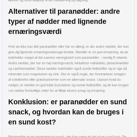
lækker og sund tilføjelse til din madlavning og bagning.
Alternativer til paranødder: andre
typer af nødder med lignende
ernæringsværdi
Hvis du ikke kan lide paranødder eller har en allergi, er der andre nødder, der kan
give dig lignende ernæringsmæssige fordele. Mandler er en god erstatning, da de
indeholder meget af det samme næringsstof som paranødder – nemlig E-vitamin.
Andre nødder, der har en høj næringsværdi, inkluderer valnødder, pistacienødder
og cashewnødder. Disse nødder indeholder også sunde fedtstoffer og er rige på
mineraler som magnesium og zink. Der er også nogle, der foretrækker smagen
af solsikkefrø eller græskarkerner som en alternativ snack. Uanset hvad du
vælger, er nødder en god kilde til proteiner og sunde fedtstoffer, og de kan bruges
i en række forskellige retter for at tilføje ekstra smag og ernæring.
Konklusion: er paranødder en sund
snack, og hvordan kan de bruges i
en sund kost?
Paranødder er en ernæringsrig snack, der kan være en del af en sund kost. De