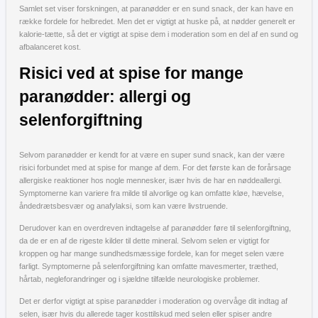
Samlet set viser forskningen, at paranødder er en sund snack, der kan have en
række fordele for helbredet. Men det er vigtigt at huske på, at nødder generelt er
kalorie-tætte, så det er vigtigt at spise dem i moderation som en del af en sund og
afbalanceret kost.
Risici ved at spise for mange
paranødder: allergi og
selenforgiftning
Selvom paranødder er kendt for at være en super sund snack, kan der være
risici forbundet med at spise for mange af dem. For det første kan de forårsage
allergiske reaktioner hos nogle mennesker, især hvis de har en nøddeallergi.
Symptomerne kan variere fra milde til alvorlige og kan omfatte kløe, hævelse,
åndedrætsbesvær og anafylaksi, som kan være livstruende.
Derudover kan en overdreven indtagelse af paranødder føre til selenforgiftning,
da de er en af de rigeste kilder til dette mineral. Selvom selen er vigtigt for
kroppen og har mange sundhedsmæssige fordele, kan for meget selen være
farligt. Symptomerne på selenforgiftning kan omfatte mavesmerter, træthed,
hårtab, negleforandringer og i sjældne tilfælde neurologiske problemer.
Det er derfor vigtigt at spise paranødder i moderation og overvåge dit indtag af
selen, især hvis du allerede tager kosttilskud med selen eller spiser andre