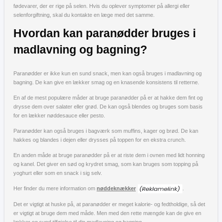
fødevarer, der er rige på selen. Hvis du oplever symptomer på allergi eller
selenforgiftning, skal du kontakte en læge med det samme.
Hvordan kan paranødder bruges i
madlavning og bagning?
Paranødder er ikke kun en sund snack, men kan også bruges i madlavning og
bagning. De kan give en lækker smag og en knasende konsistens til retterne.
En af de mest populære måder at bruge paranødder på er at hakke dem fint og
drysse dem over salater eller grød. De kan også blendes og bruges som basis
for en lækker nøddesauce eller pesto.
Paranødder kan også bruges i bagværk som muffins, kager og brød. De kan
hakkes og blandes i dejen eller drysses på toppen for en ekstra crunch.
En anden måde at bruge paranødder på er at riste dem i ovnen med lidt honning
og kanel. Det giver en sød og krydret smag, som kan bruges som topping på
yoghurt eller som en snack i sig selv.
Her finder du mere information om
nøddeknækker
.
Det er vigtigt at huske på, at paranødder er meget kalorie- og fedtholdige, så det
er vigtigt at bruge dem med måde. Men med den rette mængde kan de give en