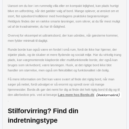
Uanset om du bor i en rummelig villa eller en kompakt lejlighed, kan plads hurtigt
blive en udfordring, når det gælder valg af bord. Mange oplever, at ønsket om et
stort, flot spisebord kolliderer med hverdagens praktiske begrænsninger.
Heldigvis findes der en række smarte løsninger, som sikrer, at du får mest muligt
ud af de kvadratmeter, du har til rådighed.
Overvej for eksempel et udtræksbord, der kan udvides, når gæsterne kommer,
men fylder minimalt til dagligt.
Runde borde kan også være en fordel i små rum, fordi de ikke har hjørner, der
stjæler plads, og de skaber et mere flydende og socialt miljø. Har du virkelig trang
plads, kan vægmonterede klapborde eller multifunktionelle borde, der også kan
bruges som skrivebord, være løsningen. Husk, at det rigtige bord ikke blot
handler om størrelse, men også om fleksibilitet og funktionalitet i din bolig.
Få mere information om Det kan være svært af finde det rigtig bord, når man
søger på nettet, fordi udvalget er så enormt og spredt over så mange
hjemmesider. Borde.dk gør det nemt for dig at finde det helt rigtig bord til dig og til
den allerbedste pris. ved at besøge
Læs mere hos Borde.dk
.
Stilforvirring? Find din
indretningstype