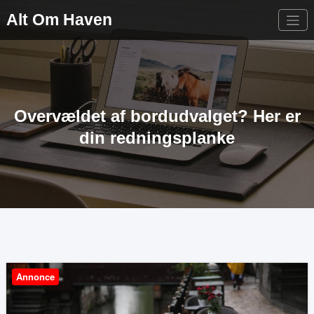
Videre
Alt Om Haven
til
indhold
Overvældet af bordudvalget? Her er
din redningsplanke
Annonce