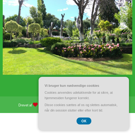
Vi bruger kun nødvendige cookies
Cookies anvendes udelukkende for at sikre, at
hjemmesiden fungerer korrekt.
Drevet af
WordPress
| Tema:
Spiko
af
Spicethemes
Disse cookies sættes af os og slettes automatisk,
når din session slutter eller efter kort tid.
CVR 37 40 77 39
OK