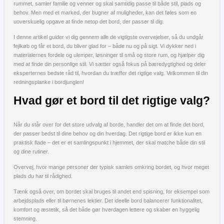
rummet, samler familie og venner og skal samtidig passe til både stil, plads og
behov. Men med et marked, der bugner af muligheder, kan det føles som en
uoverskuelig opgave at finde netop det bord, der passer til dig.
I denne artikel guider vi dig gennem alle de vigtigste overvejelser, så du undgår
fejlkøb og får et bord, du bliver glad for – både nu og på sigt. Vi dykker ned i
materialernes fordele og ulemper, løsninger til små og store rum, og hjælper dig
med at finde din personlige stil. Vi sætter også fokus på bæredygtighed og deler
eksperternes bedste råd til, hvordan du træffer det rigtige valg. Velkommen til din
redningsplanke i bordjunglen!
Hvad gør et bord til det rigtige valg?
Når du står over for det store udvalg af borde, handler det om at finde det bord,
der passer bedst til dine behov og din hverdag. Det rigtige bord er ikke kun en
praktisk flade – det er et samlingspunkt i hjemmet, der skal matche både din stil
og dine rutiner.
Overvej, hvor mange personer der typisk samles omkring bordet, og hvor meget
plads du har til rådighed.
Tænk også over, om bordet skal bruges til andet end spisning, for eksempel som
arbejdsplads eller til børnenes lektier. Det ideelle bord balancerer funktionalitet,
komfort og æstetik, så det både gør hverdagen lettere og skaber en hyggelig
stemning.