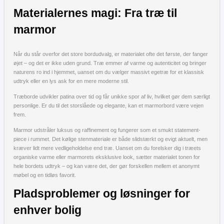
Materialernes magi: Fra træ til
marmor
Når du står overfor det store bordudvalg, er materialet ofte det første, der fanger
øjet – og det er ikke uden grund. Træ emmer af varme og autenticitet og bringer
naturens ro ind i hjemmet, uanset om du vælger massivt egetræ for et klassisk
udtryk eller en lys ask for en mere moderne stil.
Træborde udvikler patina over tid og får unikke spor af liv, hvilket gør dem særligt
personlige. Er du til det storslåede og elegante, kan et marmorbord være vejen
frem.
Marmor udstråler luksus og raffinement og fungerer som et smukt statement-
piece i rummet. Det kølige stenmateriale er både slidstærkt og evigt aktuelt, men
kræver lidt mere vedligeholdelse end træ. Uanset om du forelsker dig i træets
organiske varme eller marmorets eksklusive look, sætter materialet tonen for
hele bordets udtryk – og kan være det, der gør forskellen mellem et anonymt
møbel og en tidløs favorit.
Pladsproblemer og løsninger for
enhver bolig