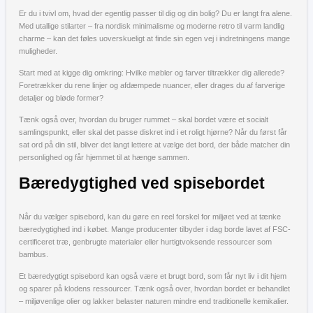
Er du i tvivl om, hvad der egentlig passer til dig og din bolig? Du er langt fra alene.
Med utallige stilarter – fra nordisk minimalisme og moderne retro til varm landlig
charme – kan det føles uoverskueligt at finde sin egen vej i indretningens mange
muligheder.
Start med at kigge dig omkring: Hvilke møbler og farver tiltrækker dig allerede?
Foretrækker du rene linjer og afdæmpede nuancer, eller drages du af farverige
detaljer og bløde former?
Tænk også over, hvordan du bruger rummet – skal bordet være et socialt
samlingspunkt, eller skal det passe diskret ind i et roligt hjørne? Når du først får
sat ord på din stil, bliver det langt lettere at vælge det bord, der både matcher din
personlighed og får hjemmet til at hænge sammen.
Bæredygtighed ved spisebordet
Når du vælger spisebord, kan du gøre en reel forskel for miljøet ved at tænke
bæredygtighed ind i købet. Mange producenter tilbyder i dag borde lavet af FSC-
certificeret træ, genbrugte materialer eller hurtigtvoksende ressourcer som
bambus.
Et bæredygtigt spisebord kan også være et brugt bord, som får nyt liv i dit hjem
og sparer på klodens ressourcer. Tænk også over, hvordan bordet er behandlet
– miljøvenlige olier og lakker belaster naturen mindre end traditionelle kemikalier.