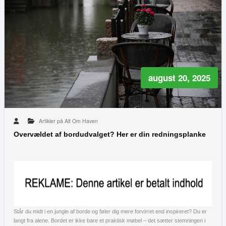
august 20, 2025
Artikler på Alt Om Haven
Overvældet af bordudvalget? Her er din redningsplanke
Står du midt i en jungle af borde og føler dig mere forvirret end inspireret? Du er
langt fra alene. Bordet er ikke bare et praktisk møbel – det sætter stemningen i