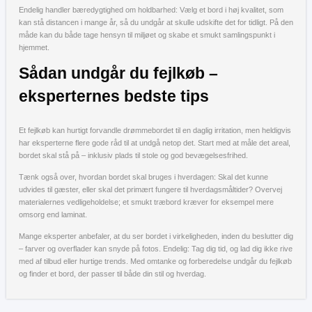
Endelig handler bæredygtighed om holdbarhed: Vælg et bord i høj kvalitet, som
kan stå distancen i mange år, så du undgår at skulle udskifte det for tidligt. På den
måde kan du både tage hensyn til miljøet og skabe et smukt samlingspunkt i
hjemmet.
Sådan undgår du fejlkøb –
eksperternes bedste tips
Et fejlkøb kan hurtigt forvandle drømmebordet til en daglig irritation, men heldigvis
har eksperterne flere gode råd til at undgå netop det. Start med at måle det areal,
bordet skal stå på – inklusiv plads til stole og god bevægelsesfrihed.
Tænk også over, hvordan bordet skal bruges i hverdagen: Skal det kunne
udvides til gæster, eller skal det primært fungere til hverdagsmåltider? Overvej
materialernes vedligeholdelse; et smukt træbord kræver for eksempel mere
omsorg end laminat.
Mange eksperter anbefaler, at du ser bordet i virkeligheden, inden du beslutter dig
– farver og overflader kan snyde på fotos. Endelig: Tag dig tid, og lad dig ikke rive
med af tilbud eller hurtige trends. Med omtanke og forberedelse undgår du fejlkøb
og finder et bord, der passer til både din stil og hverdag.