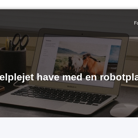
F
elplejet have med en robotpl