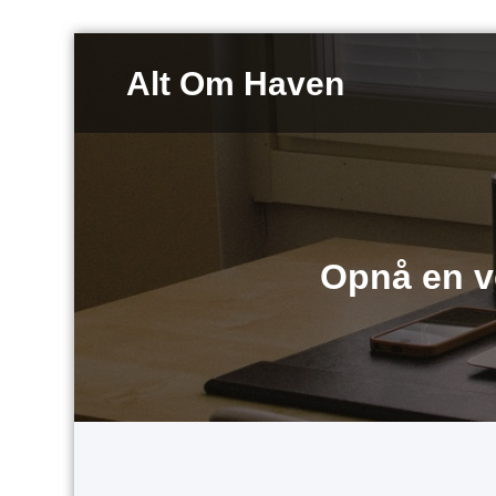
Videre
til
Alt Om Haven
indhold
Opnå en v