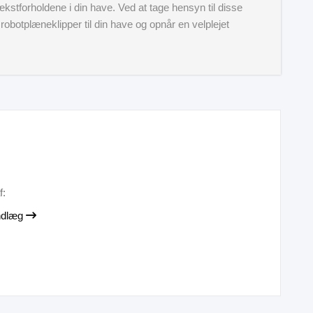
kstforholdene i din have. Ved at tage hensyn til disse
 robotplæneklipper til din have og opnår en velplejet
f:
indlæg