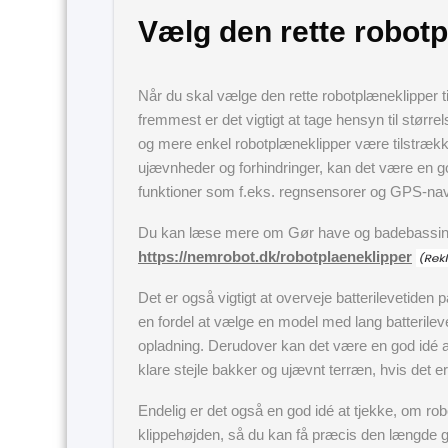
Vælg den rette robotp
Når du skal vælge den rette robotplæneklipper til
fremmest er det vigtigt at tage hensyn til større
og mere enkel robotplæneklipper være tilstræk
ujævnheder og forhindringer, kan det være en g
funktioner som f.eks. regnsensorer og GPS-nav
Du kan læse mere om Gør have og badebassin k
https://nemrobot.dk/robotplaeneklipper
Det er også vigtigt at overveje batterilevetiden
en fordel at vælge en model med lang batterilev
opladning. Derudover kan det være en god idé a
klare stejle bakker og ujævnt terræn, hvis det er
Endelig er det også en god idé at tjekke, om rob
klippehøjden, så du kan få præcis den længde g