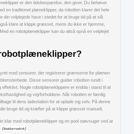
æneklipper er den tidsbesparelse, den giver. Du behøver
 en traditionel plæneklipper, da robotten klarer det hele
de din velplejede have i stedet for at bruge tid på at slå
gså klare at klippe græsset, mens du ikke er hjemme,
ag. Med en robotplæneklipper kan du altså opnå en velplejet
robotplæneklipper?
yret med sensorer, der registrerer grænserne for plænen
 blomsterbede. Disse sensorer guider robotten rundt i
effektivt. Nogle robotplæneklippere er endda i stand til at
ksthastighed og vejrforholdene. Når robotten er færdig
bage til dens ladestation for at oplade sig selv. På denne
le bruge tid og kræfter på at klippe græsset manuelt.
 klar med robotplæneklipper og en pool støvsuger ved at
.