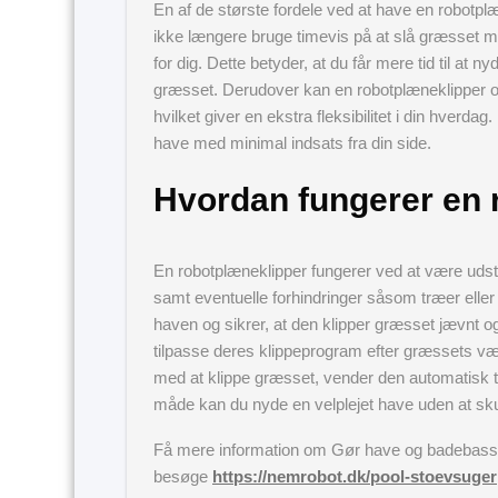
En af de største fordele ved at have en robotpl
ikke længere bruge timevis på at slå græsset med
for dig. Dette betyder, at du får mere tid til at ny
græsset. Derudover kan en robotplæneklipper o
hvilket giver en ekstra fleksibilitet i din hverd
have med minimal indsats fra din side.
Hvordan fungerer en 
En robotplæneklipper fungerer ved at være udst
samt eventuelle forhindringer såsom træer eller
haven og sikrer, at den klipper græsset jævnt og 
tilpasse deres klippeprogram efter græssets væ
med at klippe græsset, vender den automatisk til
måde kan du nyde en velplejet have uden at skul
Få mere information om Gør have og badebassin
besøge
https://nemrobot.dk/pool-stoevsuger