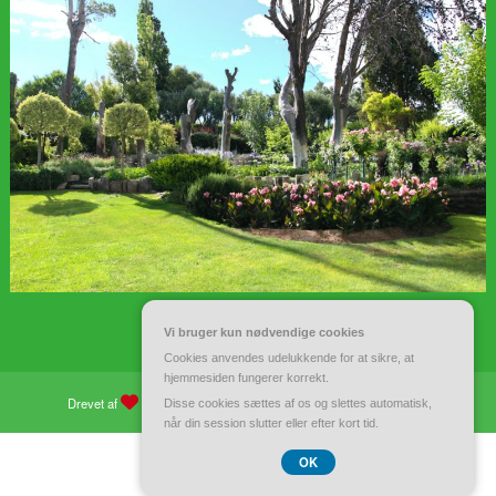
Vi bruger kun nødvendige cookies
Cookies anvendes udelukkende for at sikre, at
hjemmesiden fungerer korrekt.
Drevet af
WordPress
| Tema:
Spiko
af
Spicethemes
Disse cookies sættes af os og slettes automatisk,
når din session slutter eller efter kort tid.
CVR 37 40 77 39
OK