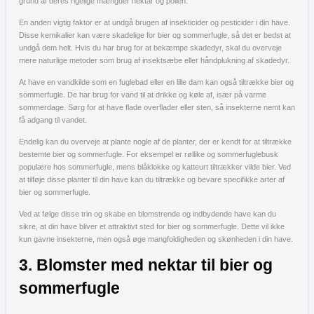
grund af deres rigelige mængder nektar og pollen.
En anden vigtig faktor er at undgå brugen af ​​insekticider og pesticider i din have.
Disse kemikalier kan være skadelige for bier og sommerfugle, så det er bedst at
undgå dem helt. Hvis du har brug for at bekæmpe skadedyr, skal du overveje
mere naturlige metoder som brug af insektsæbe eller håndplukning af skadedyr.
At have en vandkilde som en fuglebad eller en lille dam kan også tiltrække bier og
sommerfugle. De har brug for vand til at drikke og køle af, især på varme
sommerdage. Sørg for at have flade overflader eller sten, så insekterne nemt kan
få adgang til vandet.
Endelig kan du overveje at plante nogle af de planter, der er kendt for at tiltrække
bestemte bier og sommerfugle. For eksempel er røllike og sommerfuglebusk
populære hos sommerfugle, mens blåklokke og katteurt tiltrækker vilde bier. Ved
at tilføje disse planter til din have kan du tiltrække og bevare specifikke arter af
bier og sommerfugle.
Ved at følge disse trin og skabe en blomstrende og indbydende have kan du
sikre, at din have bliver et attraktivt sted for bier og sommerfugle. Dette vil ikke
kun gavne insekterne, men også øge mangfoldigheden og skønheden i din have.
3. Blomster med nektar til bier og
sommerfugle