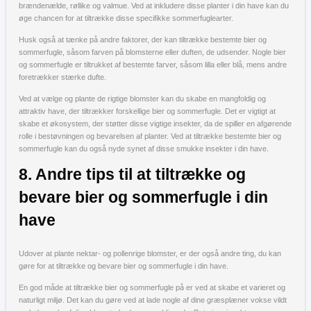
brændenælde, røllike og valmue. Ved at inkludere disse planter i din have kan du
øge chancen for at tiltrække disse specifikke sommerfuglearter.
Husk også at tænke på andre faktorer, der kan tiltrække bestemte bier og
sommerfugle, såsom farven på blomsterne eller duften, de udsender. Nogle bier
og sommerfugle er tiltrukket af bestemte farver, såsom lilla eller blå, mens andre
foretrækker stærke dufte.
Ved at vælge og plante de rigtige blomster kan du skabe en mangfoldig og
attraktiv have, der tiltrækker forskellige bier og sommerfugle. Det er vigtigt at
skabe et økosystem, der støtter disse vigtige insekter, da de spiller en afgørende
rolle i bestøvningen og bevarelsen af planter. Ved at tiltrække bestemte bier og
sommerfugle kan du også nyde synet af disse smukke insekter i din have.
8. Andre tips til at tiltrække og
bevare bier og sommerfugle i din
have
Udover at plante nektar- og pollenrige blomster, er der også andre ting, du kan
gøre for at tiltrække og bevare bier og sommerfugle i din have.
En god måde at tiltrække bier og sommerfugle på er ved at skabe et varieret og
naturligt miljø. Det kan du gøre ved at lade nogle af dine græsplæner vokse vildt