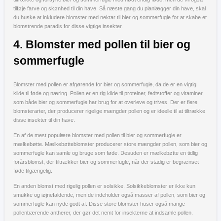
tilføje farve og skønhed til din have. Så næste gang du planlægger din have, skal
du huske at inkludere blomster med nektar til bier og sommerfugle for at skabe et
blomstrende paradis for disse vigtige insekter.
4. Blomster med pollen til bier og
sommerfugle
Blomster med pollen er afgørende for bier og sommerfugle, da de er en vigtig
kilde til føde og næring. Pollen er en rig kilde til proteiner, fedtstoffer og vitaminer,
som både bier og sommerfugle har brug for at overleve og trives. Der er flere
blomsterarter, der producerer rigelige mængder pollen og er ideelle til at tiltrække
disse insekter til din have.
En af de mest populære blomster med pollen til bier og sommerfugle er
mælkebøtte. Mælkebøtteblomster producerer store mængder pollen, som bier og
sommerfugle kan samle og bruge som føde. Desuden er mælkebøtte en tidlig
forårsblomst, der tiltrækker bier og sommerfugle, når der stadig er begrænset
føde tilgængelig.
En anden blomst med rigelig pollen er solsikke. Solsikkeblomster er ikke kun
smukke og iøjnefaldende, men de indeholder også masser af pollen, som bier og
sommerfugle kan nyde godt af. Disse store blomster huser også mange
pollenbærende antherer, der gør det nemt for insekterne at indsamle pollen.