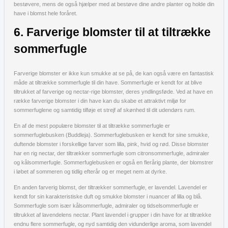
bestøvere, mens de også hjælper med at bestøve dine andre planter og holde din
have i blomst hele foråret.
6. Farverige blomster til at tiltrække
sommerfugle
Farverige blomster er ikke kun smukke at se på, de kan også være en fantastisk
måde at tiltrække sommerfugle til din have. Sommerfugle er kendt for at blive
tiltrukket af farverige og nectar-rige blomster, deres yndlingsføde. Ved at have en
række farverige blomster i din have kan du skabe et attraktivt miljø for
sommerfuglene og samtidig tilføje et strejf af skønhed til dit udendørs rum.
En af de mest populære blomster til at tiltrække sommerfugle er
sommerfuglebusken (Buddleja). Sommerfuglebusken er kendt for sine smukke,
duftende blomster i forskellige farver som lilla, pink, hvid og rød. Disse blomster
har en rig nectar, der tiltrækker sommerfugle som citronsommerfugle, admiraler
og kålsommerfugle. Sommerfuglebusken er også en flerårig plante, der blomstrer
i løbet af sommeren og tidlig efterår og er meget nem at dyrke.
En anden farverig blomst, der tiltrækker sommerfugle, er lavendel. Lavendel er
kendt for sin karakteristiske duft og smukke blomster i nuancer af lilla og blå.
Sommerfugle som især kålsommerfugle, admiraler og tidselsommerfugle er
tiltrukket af lavendelens nectar. Plant lavendel i grupper i din have for at tiltrække
endnu flere sommerfugle, og nyd samtidig den vidunderlige aroma, som lavendel