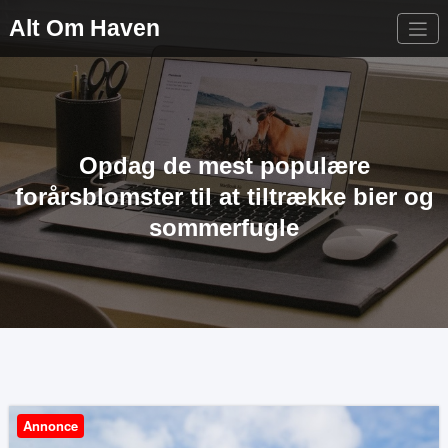
Videre
Alt Om Haven
til
indhold
Opdag de mest populære
forårsblomster til at tiltrække bier og
sommerfugle
Annonce