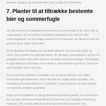
blomster i grupper, da dette gør dem mere synlige for sommerfug
7. Planter til at tiltrække bestemte
bier og sommerfugle
Når det kommer til at tiltrække bestemte bier og sommerfugle til din have, kan du
vælge planter, der er kendt for at tiltrække specifikke arter. Hver bi- eller
sommerfuglearter har forskellige præferencer for blomster, der tiltrækker dem på
grund af deres nektar eller pollen.
For at tiltrække honningbier kan du plante blomster som lavendel, timian og
salvie. Disse planter har duftende nektar, der tiltrækker honningbierne, og de vil til
gengæld bestøve dine andre blomster og hjælpe med bestøvningen. Honningbier
er også tiltrukket af blomster som solsikker, vilde blomster og krokus, så du kan
også inkludere disse i din have.
Hvis du ønsker at tiltrække humlebier, kan du plante blomster som røllike,
storkenæb og kornblomster. Disse blomster har rigelig nektar og pollen, som
humlebierne vil være tiltrukket af. Humlebier er også kendt for at nyde blomster
som klematis, jordbær og hindbær.
Nogle sommerfuglearter er særligt tiltrukket af bestemte planter. For eksempel er
den smukke citronsommerfugl tiltrukket af blomster som buddleja, lavendel og
marjoram. Den orange admiral sommerfugl er tiltrukket af planter som