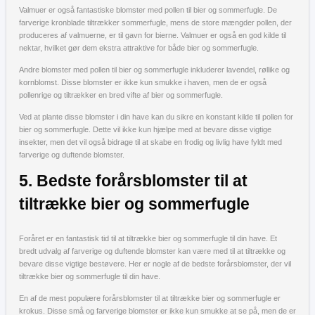
Valmuer er også fantastiske blomster med pollen til bier og sommerfugle. De
farverige kronblade tiltrækker sommerfugle, mens de store mængder pollen, der
produceres af valmuerne, er til gavn for bierne. Valmuer er også en god kilde til
nektar, hvilket gør dem ekstra attraktive for både bier og sommerfugle.
Andre blomster med pollen til bier og sommerfugle inkluderer lavendel, røllike og
kornblomst. Disse blomster er ikke kun smukke i haven, men de er også
pollenrige og tiltrækker en bred vifte af bier og sommerfugle.
Ved at plante disse blomster i din have kan du sikre en konstant kilde til pollen for
bier og sommerfugle. Dette vil ikke kun hjælpe med at bevare disse vigtige
insekter, men det vil også bidrage til at skabe en frodig og livlig have fyldt med
farverige og duftende blomster.
5. Bedste forårsblomster til at
tiltrække bier og sommerfugle
Foråret er en fantastisk tid til at tiltrække bier og sommerfugle til din have. Et
bredt udvalg af farverige og duftende blomster kan være med til at tiltrække og
bevare disse vigtige bestøvere. Her er nogle af de bedste forårsblomster, der vil
tiltrække bier og sommerfugle til din have.
En af de mest populære forårsblomster til at tiltrække bier og sommerfugle er
krokus. Disse små og farverige blomster er ikke kun smukke at se på, men de er