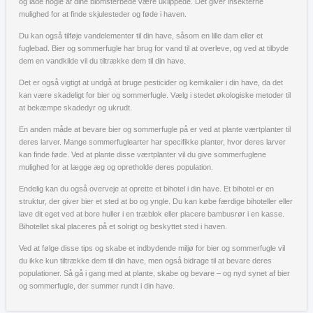
og lade nogle af dine blomsterbede være uklippede. Det giver insekterne
mulighed for at finde skjulesteder og føde i haven.
Du kan også tilføje vandelementer til din have, såsom en lille dam eller et
fuglebad. Bier og sommerfugle har brug for vand til at overleve, og ved at tilbyde
dem en vandkilde vil du tiltrække dem til din have.
Det er også vigtigt at undgå at bruge pesticider og kemikalier i din have, da det
kan være skadeligt for bier og sommerfugle. Vælg i stedet økologiske metoder til
at bekæmpe skadedyr og ukrudt.
En anden måde at bevare bier og sommerfugle på er ved at plante værtplanter til
deres larver. Mange sommerfuglearter har specifikke planter, hvor deres larver
kan finde føde. Ved at plante disse værtplanter vil du give sommerfuglene
mulighed for at lægge æg og opretholde deres population.
Endelig kan du også overveje at oprette et bihotel i din have. Et bihotel er en
struktur, der giver bier et sted at bo og yngle. Du kan købe færdige bihoteller eller
lave dit eget ved at bore huller i en træblok eller placere bambusrør i en kasse.
Bihotellet skal placeres på et solrigt og beskyttet sted i haven.
Ved at følge disse tips og skabe et indbydende miljø for bier og sommerfugle vil
du ikke kun tiltrække dem til din have, men også bidrage til at bevare deres
populationer. Så gå i gang med at plante, skabe og bevare – og nyd synet af bier
og sommerfugle, der summer rundt i din have.