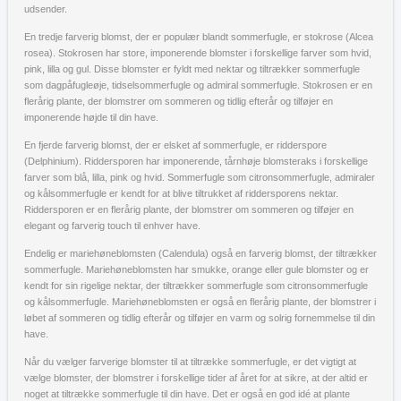
udsender.
En tredje farverig blomst, der er populær blandt sommerfugle, er stokrose (Alcea
rosea). Stokrosen har store, imponerende blomster i forskellige farver som hvid,
pink, lilla og gul. Disse blomster er fyldt med nektar og tiltrækker sommerfugle
som dagpåfugleøje, tidselsommerfugle og admiral sommerfugle. Stokrosen er en
flerårig plante, der blomstrer om sommeren og tidlig efterår og tilføjer en
imponerende højde til din have.
En fjerde farverig blomst, der er elsket af sommerfugle, er ridderspore
(Delphinium). Riddersporen har imponerende, tårnhøje blomsteraks i forskellige
farver som blå, lilla, pink og hvid. Sommerfugle som citronsommerfugle, admiraler
og kålsommerfugle er kendt for at blive tiltrukket af riddersporens nektar.
Riddersporen er en flerårig plante, der blomstrer om sommeren og tilføjer en
elegant og farverig touch til enhver have.
Endelig er mariehøneblomsten (Calendula) også en farverig blomst, der tiltrækker
sommerfugle. Mariehøneblomsten har smukke, orange eller gule blomster og er
kendt for sin rigelige nektar, der tiltrækker sommerfugle som citronsommerfugle
og kålsommerfugle. Mariehøneblomsten er også en flerårig plante, der blomstrer i
løbet af sommeren og tidlig efterår og tilføjer en varm og solrig fornemmelse til din
have.
Når du vælger farverige blomster til at tiltrække sommerfugle, er det vigtigt at
vælge blomster, der blomstrer i forskellige tider af året for at sikre, at der altid er
noget at tiltrække sommerfugle til din have. Det er også en god idé at plante