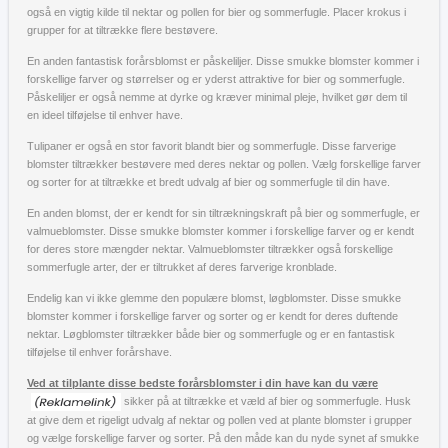
også en vigtig kilde til nektar og pollen for bier og sommerfugle. Placer krokus i
grupper for at tiltrække flere bestøvere.
En anden fantastisk forårsblomst er påskeliljer. Disse smukke blomster kommer i
forskellige farver og størrelser og er yderst attraktive for bier og sommerfugle.
Påskeliljer er også nemme at dyrke og kræver minimal pleje, hvilket gør dem til
en ideel tilføjelse til enhver have.
Tulipaner er også en stor favorit blandt bier og sommerfugle. Disse farverige
blomster tiltrækker bestøvere med deres nektar og pollen. Vælg forskellige farver
og sorter for at tiltrække et bredt udvalg af bier og sommerfugle til din have.
En anden blomst, der er kendt for sin tiltrækningskraft på bier og sommerfugle, er
valmueblomster. Disse smukke blomster kommer i forskellige farver og er kendt
for deres store mængder nektar. Valmueblomster tiltrækker også forskellige
sommerfugle arter, der er tiltrukket af deres farverige kronblade.
Endelig kan vi ikke glemme den populære blomst, løgblomster. Disse smukke
blomster kommer i forskellige farver og sorter og er kendt for deres duftende
nektar. Løgblomster tiltrækker både bier og sommerfugle og er en fantastisk
tilføjelse til enhver forårshave.
Ved at tilplante disse bedste forårsblomster i din have kan du være
sikker på at tiltrække et væld af bier og sommerfugle. Husk
at give dem et rigeligt udvalg af nektar og pollen ved at plante blomster i grupper
og vælge forskellige farver og sorter. På den måde kan du nyde synet af smukke