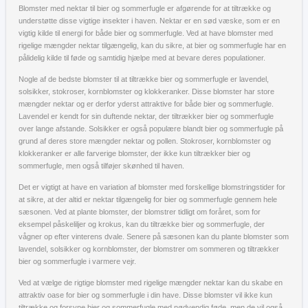
Blomster med nektar til bier og sommerfugle er afgørende for at tiltrække og
understøtte disse vigtige insekter i haven. Nektar er en sød væske, som er en
vigtig kilde til energi for både bier og sommerfugle. Ved at have blomster med
rigelige mængder nektar tilgængelig, kan du sikre, at bier og sommerfugle har en
pålidelig kilde til føde og samtidig hjælpe med at bevare deres populationer.
Nogle af de bedste blomster til at tiltrække bier og sommerfugle er lavendel,
solsikker, stokroser, kornblomster og klokkeranker. Disse blomster har store
mængder nektar og er derfor yderst attraktive for både bier og sommerfugle.
Lavendel er kendt for sin duftende nektar, der tiltrækker bier og sommerfugle
over lange afstande. Solsikker er også populære blandt bier og sommerfugle på
grund af deres store mængder nektar og pollen. Stokroser, kornblomster og
klokkeranker er alle farverige blomster, der ikke kun tiltrækker bier og
sommerfugle, men også tilføjer skønhed til haven.
Det er vigtigt at have en variation af blomster med forskellige blomstringstider for
at sikre, at der altid er nektar tilgængelig for bier og sommerfugle gennem hele
sæsonen. Ved at plante blomster, der blomstrer tidligt om foråret, som for
eksempel påskeliljer og krokus, kan du tiltrække bier og sommerfugle, der
vågner op efter vinterens dvale. Senere på sæsonen kan du plante blomster som
lavendel, solsikker og kornblomster, der blomstrer om sommeren og tiltrækker
bier og sommerfugle i varmere vejr.
Ved at vælge de rigtige blomster med rigelige mængder nektar kan du skabe en
attraktiv oase for bier og sommerfugle i din have. Disse blomster vil ikke kun
tiltrække og forsyne bier og sommerfugle med nødvendig føde, men de vil også