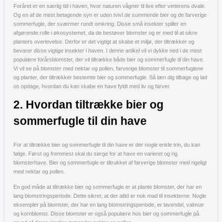
Foråret er en særlig tid i haven, hvor naturen vågner til live efter vinterens dvale.
Og en af de mest betagende syn er uden tvivl de summende bier og de farverige
sommerfugle, der sværmer rundt omkring. Disse små insekter spiller en
afgørende rolle i økosystemet, da de bestøver blomster og er med til at sikre
planters overlevelse. Derfor er det vigtigt at skabe et miljø, der tiltrækker og
bevarer disse vigtige insekter i haven. I denne artikel vil vi dykke ned i de mest
populære forårsblomster, der vil tiltrække både bier og sommerfugle til din have.
Vi vil se på blomster med nektar og pollen, farverige blomster til sommerfuglene
og planter, der tiltrækker bestemte bier og sommerfugle. Så læn dig tilbage og lad
os opdage, hvordan du kan skabe en have fyldt med liv og farver.
2. Hvordan tiltrække bier og
sommerfugle til din have
For at tiltrække bier og sommerfugle til din have er der nogle enkle trin, du kan
følge. Først og fremmest skal du sørge for at have en varieret og rig
blomsterhave. Bier og sommerfugle er tiltrukket af farverige blomster med rigeligt
med nektar og pollen.
En god måde at tiltrække bier og sommerfugle er at plante blomster, der har en
lang blomstringsperiode. Dette sikrer, at der altid er nok mad til insekterne. Nogle
eksempler på blomster, der har en lang blomstringsperiode, er lavendel, valmue
og kornblomst. Disse blomster er også populære hos bier og sommerfugle på