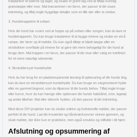
træplanker til siderne og taget, og skabe et grønt tag ved at tilføje kunstig
græstæppe eller mos. Mal trærammen i en farve, der passer til din stues
indretning, og tilføj nogle hyggelige detaljer som en lille dør eller et vindue.
3. Hundetrappetrin til sofaen
Hvis din hund har svært ved at hoppe op på sofaen eller sengen, kan du lave et
hundetrappetrin. Du kan bruge træplanker til at bygge trinene og skabe en skrå
rampe, der fører op til møblet. Du kan også tilføje et blødt tæppe eller en
skridsikker overflade på trinene for at gøre det mere behageligt for din hund at
bruge dem. Mal trappen i en farve, der passer til din stue eller vælg en træfinish
for et mere naturligt udseende.
4. Skræddersyet hundehylde
Hvis du har brug for en pladsbesparende løsning til opbevaring af din hunds ting,
kan du lave en skræddersyet hundehylde. Du kan bruge en vægmonteret hylde
eller en gammel bogreol, som du tilpasser til din hunds behov. Tilføj nogle kroge
eller kurve, hvor du kan hænge eller opbevare din hunds halsbånd, snor, legetøj
og andet tilbehør. Mal eller dekorér hylden, så den passer til din indretning.
Med disse DIY-projekter kan du skabe unikke og funktionelle møbler, der passer
perfekt til din hund. Lad din kreativitet og håndværksevner skinne igennem, og
skab møbler, der ikke kun er praktiske, men også smukke og stilfulde i dit hjem.
Afslutning og opsummering af