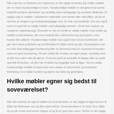
Når man har en firbenet ven i hjemmet, er det vigtigt at tænke på, hvilke møbler
der er mest hundevenlige til stuen. Hundevenlige møbler er designet til at kunne
modstå hundens aktiviteter og samtidig være behagelige og æstetisk tiltalende. Et
oplagt valg er møbler i slidstærke materialer som læder eller mikrofiber, da de er
nemme at rengøre og modstandsdygtige over for klør og hundehår. Det kan også
være en god idé at vælge møbler med aftagelige betræk, så de kan vaskes og
rengøres regelmæssigt. Desuden er det en fordel at vælge møbler med solide og
stabile konstruktioner, der kan modstå den voldsomme leg og hoppen, som
hunde ofte udfører. Hundevenlige møbler kan også have ekstra funktioner, der
gør dem mere praktiske og komfortable for både hund og ejer. Eksempelvis kan
en sofa med indbygget hundeseng eller en lænestol med en skammel til hunden
være en god investering. På den måde får hunden sin egen plads, samtidig med
at den kan være tæt på ejeren. Overvej også at anskaffe et tæppe eller en pude
specielt til hunden, så den har et blødt og hyggeligt sted at ligge. Ved at vælge
hundevenlige møbler til stuen kan man skabe en harmonisk og funktionel
indretning, hvor både hunden og ejeren kan føle sig godt tilpas.
Hvilke møbler egner sig bedst til
soveværelset?
Når det kommer til valg af møbler til soveværelset, er det vigtigt at tage hensyn til
både din firbenede ven og dine egne behov. Soveværelset er et sted, hvor både
du og din hund skal kunne slappe af og få en god nats søvn. Derfor er det vigtigt