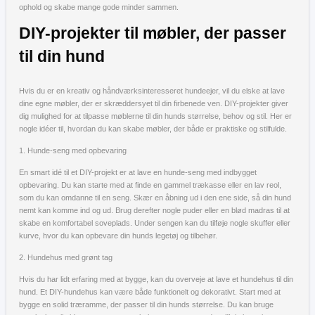
ophold og skabe mange gode minder sammen.
DIY-projekter til møbler, der passer
til din hund
Hvis du er en kreativ og håndværksinteresseret hundeejer, vil du elske at lave
dine egne møbler, der er skræddersyet til din firbenede ven. DIY-projekter giver
dig mulighed for at tilpasse møblerne til din hunds størrelse, behov og stil. Her er
nogle idéer til, hvordan du kan skabe møbler, der både er praktiske og stilfulde.
1. Hunde-seng med opbevaring
En smart idé til et DIY-projekt er at lave en hunde-seng med indbygget
opbevaring. Du kan starte med at finde en gammel trækasse eller en lav reol,
som du kan omdanne til en seng. Skær en åbning ud i den ene side, så din hund
nemt kan komme ind og ud. Brug derefter nogle puder eller en blød madras til at
skabe en komfortabel soveplads. Under sengen kan du tilføje nogle skuffer eller
kurve, hvor du kan opbevare din hunds legetøj og tilbehør.
2. Hundehus med grønt tag
Hvis du har lidt erfaring med at bygge, kan du overveje at lave et hundehus til din
hund. Et DIY-hundehus kan være både funktionelt og dekorativt. Start med at
bygge en solid træramme, der passer til din hunds størrelse. Du kan bruge