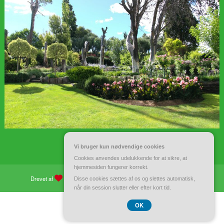
Vi bruger kun nødvendige cookies
Cookies anvendes udelukkende for at sikre, at
hjemmesiden fungerer korrekt.
Drevet af
WordPress
| Tema:
Spiko
af
Spicethemes
Disse cookies sættes af os og slettes automatisk,
når din session slutter eller efter kort tid.
CVR 37 40 77 39
OK