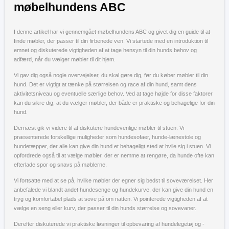
møbelhundens ABC
I denne artikel har vi gennemgået møbelhundens ABC og givet dig en guide til at
finde møbler, der passer til din firbenede ven. Vi startede med en introduktion til
emnet og diskuterede vigtigheden af at tage hensyn til din hunds behov og
adfærd, når du vælger møbler til dit hjem.
Vi gav dig også nogle overvejelser, du skal gøre dig, før du køber møbler til din
hund. Det er vigtigt at tænke på størrelsen og race af din hund, samt dens
aktivitetsniveau og eventuelle særlige behov. Ved at tage højde for disse faktorer
kan du sikre dig, at du vælger møbler, der både er praktiske og behagelige for din
hund.
Dernæst gik vi videre til at diskutere hundevenlige møbler til stuen. Vi
præsenterede forskellige muligheder som hundesofaer, hunde-lænestole og
hundetæpper, der alle kan give din hund et behageligt sted at hvile sig i stuen. Vi
opfordrede også til at vælge møbler, der er nemme at rengøre, da hunde ofte kan
efterlade spor og snavs på møblerne.
Vi fortsatte med at se på, hvilke møbler der egner sig bedst til soveværelset. Her
anbefalede vi blandt andet hundesenge og hundekurve, der kan give din hund en
tryg og komfortabel plads at sove på om natten. Vi pointerede vigtigheden af at
vælge en seng eller kurv, der passer til din hunds størrelse og sovevaner.
Derefter diskuterede vi praktiske løsninger til opbevaring af hundelegetøj og -