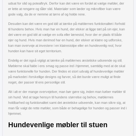
udsat for slid og poteaftryk. Derfor kan det være en fordel at vælge møbler, der
er lette at rengøre og tåler slid. Materialer som læder og mikrofiber kan være
gode valg, da de er nemme at tørre af og holde rene.
Desuden kan det være en god idé at tænke på møblernes funktionalitet i forhold
til hundens behov. Hvis man har en hund, der elsker at ligge tæt på sin ejer, kan
det være en god idé at vælge en sofa eller lænestol, hvor der er plads til både
ejer og hund. Hvis man derimod har en hund, der elsker at klatre og udforske,
kan man overveje at investere i en klatrestolpe eller en hundevenlig reol, hvor
hunden kan have sit eget territorium.
Endelig er det også vigtigt at tænke på møblernes æstetiske udseende og stil.
Møblerne skal falde i ens smag og passe ind i hjemmet, samtidig med at de skal
være funktionelle for hunden. Der findes et stort udvalg af hundevenlige møbler
på markedet i forskellige designs og farver, så det burde være muligt at finde
noget, der passer til ens personlige stil.
Alt i alt er der mange overvejelser, man bør gøre sig, inden man køber møbler til
sin hund. Ved at tage hensyn til hundens størrelse og behov, møblernes
holdbarhed og funktionalitet samt det æstetiske udseende, kan man sikre sig, at
man får valgt de rette møbler, som både er behagelige for hunden og passer ind i
hjemmet.
Hundevenlige møbler til stuen