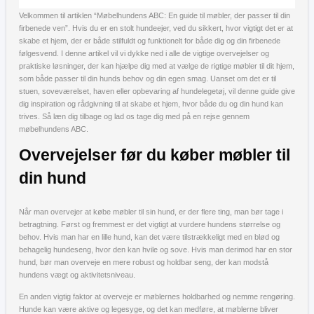
Velkommen til artiklen “Møbelhundens ABC: En guide til møbler, der passer til din
firbenede ven”. Hvis du er en stolt hundeejer, ved du sikkert, hvor vigtigt det er at
skabe et hjem, der er både stilfuldt og funktionelt for både dig og din firbenede
følgesvend. I denne artikel vil vi dykke ned i alle de vigtige overvejelser og
praktiske løsninger, der kan hjælpe dig med at vælge de rigtige møbler til dit hjem,
som både passer til din hunds behov og din egen smag. Uanset om det er til
stuen, soveværelset, haven eller opbevaring af hundelegetøj, vil denne guide give
dig inspiration og rådgivning til at skabe et hjem, hvor både du og din hund kan
trives. Så læn dig tilbage og lad os tage dig med på en rejse gennem
møbelhundens ABC.
Overvejelser før du køber møbler til
din hund
Når man overvejer at købe møbler til sin hund, er der flere ting, man bør tage i
betragtning. Først og fremmest er det vigtigt at vurdere hundens størrelse og
behov. Hvis man har en lille hund, kan det være tilstrækkeligt med en blød og
behagelig hundeseng, hvor den kan hvile og sove. Hvis man derimod har en stor
hund, bør man overveje en mere robust og holdbar seng, der kan modstå
hundens vægt og aktivitetsniveau.
En anden vigtig faktor at overveje er møblernes holdbarhed og nemme rengøring.
Hunde kan være aktive og legesyge, og det kan medføre, at møblerne bliver