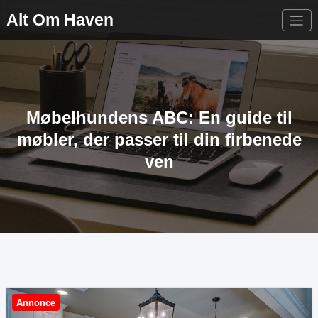
Videre
Alt Om Haven
til
indhold
Møbelhundens ABC: En guide til
møbler, der passer til din firbenede
ven
Annonce