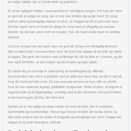
at vælge møbler, der er komfortable og praktiske.
En af de vigtigste møbler i soveværelset er naturligvis sengen. Her kan det være
en god idé at vælge en seng, der er stor nok til både dig og din hund. En seng
med en blød og behagelig madras vil sikre, at I begge kan få en god nats søvn.
Det kan også være en fordel at vælge en seng med en aftagelig og vaskbar
betræk, da det kan være nemt at rengøre, hvis din hund skulle have en uheldig
episode.
Ud over sengen kan det også være en god idé at have en behagelig lænestol
eller en blød pude i soveværelset, hvor din hund kan slappe af og hvile sig i løbet
af dagen. Det giver din hund et sted at tilbringe tid, når du ikke er i rummet, og det
kan også forhindre, at den hopper op på sengen og tager plads.
En sidste ting at overveje er opbevaring af hundelegetøj og -tilbehør.
Soveværelset kan være et praktisk sted at opbevare disse ting, da det er tæt på,
hvor din hund normalt sover. Du kan overveje at have en kurv eller en skuffe,
hvor du kan opbevare legetøj, godbidder og lignende. Dette vil sikre, at tingene er
organiserede og let tilgængelige, samtidig med at det minimerer rod og forhindrer,
at din hund tygger på ting, den ikke skal.
Samlet set er det vigtigt at vælge møbler til soveværelset, der er praktiske,
komfortable og hundevenlige. Ved at tage hensyn til både din hunds behov og
dine egne ønsker kan du skabe et hyggeligt og behageligt rum, hvor I begge kan
slappe af og nyde hinandens selskab.