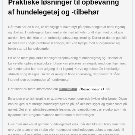
Praktiske løsninger til opbevaring
af hundelegetøj og -tilbehør
Når man har en hund, er det vigtigt at have styr på opbevaringen af dens legetøj
og tilbehør. Hundelegetøj kan nemt ende med at flyde rundt i hjemmet og skabe
uorden, hvis der ikke er en ordentlig opbevaringsløsning. Derfor er det en god idé
at investere i nogle praktiske løsninger, der kan hjælpe med at organisere og
holde styr på hundelegetøjet.
En af de mest populære løsninger til opbevaring af hundelegetøj og -tilbehør er
kurve eller opbevaringsbokse. Disse kan placeres strategisk rundt om i hjemmet,
så hunden altid har nem adgang til sit legetøj. Kurve og bokse fås i forskellige
størrelser og designs, så det er muligt at finde en løsning, der passer til både
indretningen og mængden af hundelegetøj.
Her finder du mere information om
møbelhund
>>
En anden praktisk løsning er at anvende vægmonterede hylder eller kroge. Disse
kan bruges til at hænge hundelegetøjet op på, så det ikke ligger og flyder rundt på
gulvet. Det er en pladsbesparende løsning, der samtidig kan være dekorativ, hvis
hylderne eller krogene matches med resten af indretningen.
Hvis man ønsker at gemme hundelegetøjet væk, når det ikke er i brug, kan man
overveje at anvende skabe eller kommoder med indbygget opbevaringsplads til
legetøjet. På den måde kan man skabe en mere minimalistisk og organiseret