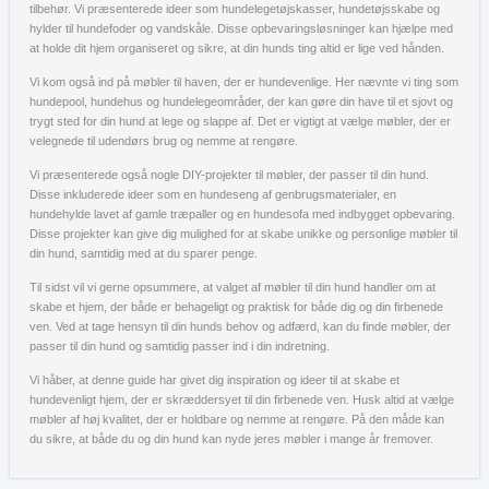
tilbehør. Vi præsenterede ideer som hundelegetøjskasser, hundetøjsskabe og
hylder til hundefoder og vandskåle. Disse opbevaringsløsninger kan hjælpe med
at holde dit hjem organiseret og sikre, at din hunds ting altid er lige ved hånden.
Vi kom også ind på møbler til haven, der er hundevenlige. Her nævnte vi ting som
hundepool, hundehus og hundelegeområder, der kan gøre din have til et sjovt og
trygt sted for din hund at lege og slappe af. Det er vigtigt at vælge møbler, der er
velegnede til udendørs brug og nemme at rengøre.
Vi præsenterede også nogle DIY-projekter til møbler, der passer til din hund.
Disse inkluderede ideer som en hundeseng af genbrugsmaterialer, en
hundehylde lavet af gamle træpaller og en hundesofa med indbygget opbevaring.
Disse projekter kan give dig mulighed for at skabe unikke og personlige møbler til
din hund, samtidig med at du sparer penge.
Til sidst vil vi gerne opsummere, at valget af møbler til din hund handler om at
skabe et hjem, der både er behageligt og praktisk for både dig og din firbenede
ven. Ved at tage hensyn til din hunds behov og adfærd, kan du finde møbler, der
passer til din hund og samtidig passer ind i din indretning.
Vi håber, at denne guide har givet dig inspiration og ideer til at skabe et
hundevenligt hjem, der er skræddersyet til din firbenede ven. Husk altid at vælge
møbler af høj kvalitet, der er holdbare og nemme at rengøre. På den måde kan
du sikre, at både du og din hund kan nyde jeres møbler i mange år fremover.