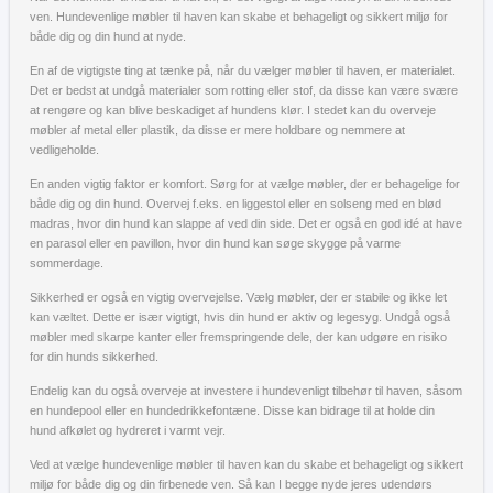
ven. Hundevenlige møbler til haven kan skabe et behageligt og sikkert miljø for
både dig og din hund at nyde.
En af de vigtigste ting at tænke på, når du vælger møbler til haven, er materialet.
Det er bedst at undgå materialer som rotting eller stof, da disse kan være svære
at rengøre og kan blive beskadiget af hundens klør. I stedet kan du overveje
møbler af metal eller plastik, da disse er mere holdbare og nemmere at
vedligeholde.
En anden vigtig faktor er komfort. Sørg for at vælge møbler, der er behagelige for
både dig og din hund. Overvej f.eks. en liggestol eller en solseng med en blød
madras, hvor din hund kan slappe af ved din side. Det er også en god idé at have
en parasol eller en pavillon, hvor din hund kan søge skygge på varme
sommerdage.
Sikkerhed er også en vigtig overvejelse. Vælg møbler, der er stabile og ikke let
kan væltet. Dette er især vigtigt, hvis din hund er aktiv og legesyg. Undgå også
møbler med skarpe kanter eller fremspringende dele, der kan udgøre en risiko
for din hunds sikkerhed.
Endelig kan du også overveje at investere i hundevenligt tilbehør til haven, såsom
en hundepool eller en hundedrikkefontæne. Disse kan bidrage til at holde din
hund afkølet og hydreret i varmt vejr.
Ved at vælge hundevenlige møbler til haven kan du skabe et behageligt og sikkert
miljø for både dig og din firbenede ven. Så kan I begge nyde jeres udendørs