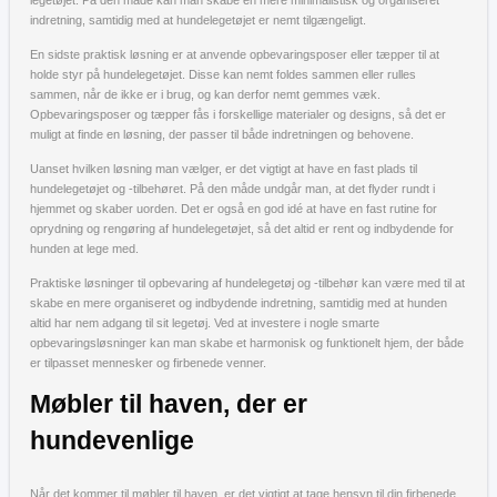
indretning, samtidig med at hundelegetøjet er nemt tilgængeligt.
En sidste praktisk løsning er at anvende opbevaringsposer eller tæpper til at
holde styr på hundelegetøjet. Disse kan nemt foldes sammen eller rulles
sammen, når de ikke er i brug, og kan derfor nemt gemmes væk.
Opbevaringsposer og tæpper fås i forskellige materialer og designs, så det er
muligt at finde en løsning, der passer til både indretningen og behovene.
Uanset hvilken løsning man vælger, er det vigtigt at have en fast plads til
hundelegetøjet og -tilbehøret. På den måde undgår man, at det flyder rundt i
hjemmet og skaber uorden. Det er også en god idé at have en fast rutine for
oprydning og rengøring af hundelegetøjet, så det altid er rent og indbydende for
hunden at lege med.
Praktiske løsninger til opbevaring af hundelegetøj og -tilbehør kan være med til at
skabe en mere organiseret og indbydende indretning, samtidig med at hunden
altid har nem adgang til sit legetøj. Ved at investere i nogle smarte
opbevaringsløsninger kan man skabe et harmonisk og funktionelt hjem, der både
er tilpasset mennesker og firbenede venner.
Møbler til haven, der er
hundevenlige
Når det kommer til møbler til haven, er det vigtigt at tage hensyn til din firbenede