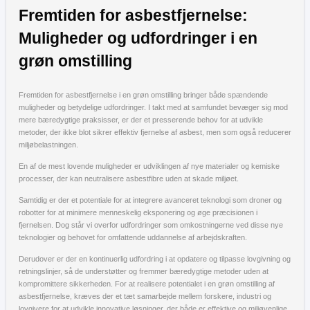
Fremtiden for asbestfjernelse:
Muligheder og udfordringer i en
grøn omstilling
Fremtiden for asbestfjernelse i en grøn omstilling bringer både spændende
muligheder og betydelige udfordringer. I takt med at samfundet bevæger sig mod
mere bæredygtige praksisser, er der et presserende behov for at udvikle
metoder, der ikke blot sikrer effektiv fjernelse af asbest, men som også reducerer
miljøbelastningen.
En af de mest lovende muligheder er udviklingen af nye materialer og kemiske
processer, der kan neutralisere asbestfibre uden at skade miljøet.
Samtidig er der et potentiale for at integrere avanceret teknologi som droner og
robotter for at minimere menneskelig eksponering og øge præcisionen i
fjernelsen. Dog står vi overfor udfordringer som omkostningerne ved disse nye
teknologier og behovet for omfattende uddannelse af arbejdskraften.
Derudover er der en kontinuerlig udfordring i at opdatere og tilpasse lovgivning og
retningslinjer, så de understøtter og fremmer bæredygtige metoder uden at
kompromittere sikkerheden. For at realisere potentialet i en grøn omstilling af
asbestfjernelse, kræves der et tæt samarbejde mellem forskere, industri og
lovgivere for at udvikle innovative løsninger, der både er effektive og miljøvenlige.