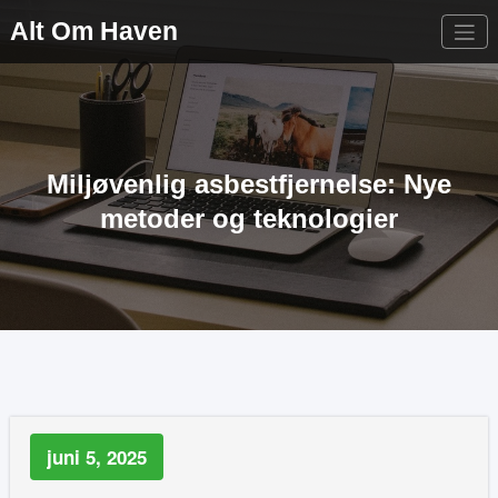
Videre
Alt Om Haven
til
indhold
Miljøvenlig asbestfjernelse: Nye
metoder og teknologier
juni 5, 2025