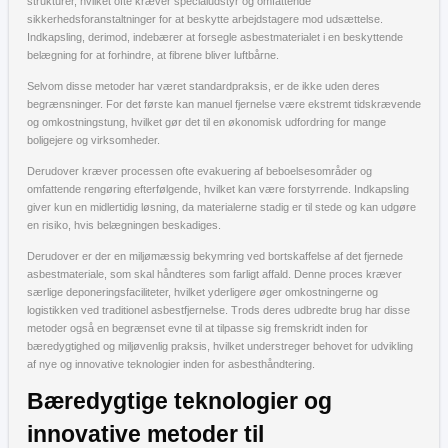
strukturer, hvilket ofte kræver specialudstyr og omfattende
sikkerhedsforanstaltninger for at beskytte arbejdstagere mod udsættelse.
Indkapsling, derimod, indebærer at forsegle asbestmaterialet i en beskyttende
belægning for at forhindre, at fibrene bliver luftbårne.
Selvom disse metoder har været standardpraksis, er de ikke uden deres
begrænsninger. For det første kan manuel fjernelse være ekstremt tidskrævende
og omkostningstung, hvilket gør det til en økonomisk udfordring for mange
boligejere og virksomheder.
Derudover kræver processen ofte evakuering af beboelsesområder og
omfattende rengøring efterfølgende, hvilket kan være forstyrrende. Indkapsling
giver kun en midlertidig løsning, da materialerne stadig er til stede og kan udgøre
en risiko, hvis belægningen beskadiges.
Derudover er der en miljømæssig bekymring ved bortskaffelse af det fjernede
asbestmateriale, som skal håndteres som farligt affald. Denne proces kræver
særlige deponeringsfaciliteter, hvilket yderligere øger omkostningerne og
logistikken ved traditionel asbestfjernelse. Trods deres udbredte brug har disse
metoder også en begrænset evne til at tilpasse sig fremskridt inden for
bæredygtighed og miljøvenlig praksis, hvilket understreger behovet for udvikling
af nye og innovative teknologier inden for asbesthåndtering.
Bæredygtige teknologier og
innovative metoder til