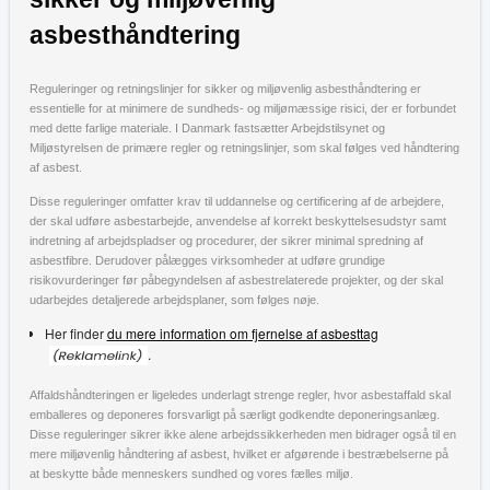
asbesthåndtering
Reguleringer og retningslinjer for sikker og miljøvenlig asbesthåndtering er
essentielle for at minimere de sundheds- og miljømæssige risici, der er forbundet
med dette farlige materiale. I Danmark fastsætter Arbejdstilsynet og
Miljøstyrelsen de primære regler og retningslinjer, som skal følges ved håndtering
af asbest.
Disse reguleringer omfatter krav til uddannelse og certificering af de arbejdere,
der skal udføre asbestarbejde, anvendelse af korrekt beskyttelsesudstyr samt
indretning af arbejdspladser og procedurer, der sikrer minimal spredning af
asbestfibre. Derudover pålægges virksomheder at udføre grundige
risikovurderinger før påbegyndelsen af asbestrelaterede projekter, og der skal
udarbejdes detaljerede arbejdsplaner, som følges nøje.
Her finder
du mere information om fjernelse af asbesttag
.
Affaldshåndteringen er ligeledes underlagt strenge regler, hvor asbestaffald skal
emballeres og deponeres forsvarligt på særligt godkendte deponeringsanlæg.
Disse reguleringer sikrer ikke alene arbejdssikkerheden men bidrager også til en
mere miljøvenlig håndtering af asbest, hvilket er afgørende i bestræbelserne på
at beskytte både menneskers sundhed og vores fælles miljø.