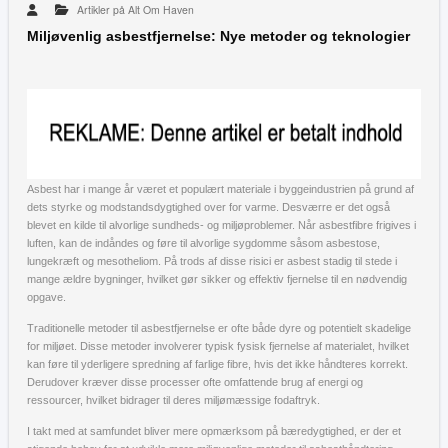
Artikler på Alt Om Haven
Miljøvenlig asbestfjernelse: Nye metoder og teknologier
Asbest har i mange år været et populært materiale i byggeindustrien på grund af
dets styrke og modstandsdygtighed over for varme. Desværre er det også
blevet en kilde til alvorlige sundheds- og miljøproblemer. Når asbestfibre frigives i
luften, kan de indåndes og føre til alvorlige sygdomme såsom asbestose,
lungekræft og mesotheliom. På trods af disse risici er asbest stadig til stede i
mange ældre bygninger, hvilket gør sikker og effektiv fjernelse til en nødvendig
opgave.
Traditionelle metoder til asbestfjernelse er ofte både dyre og potentielt skadelige
for miljøet. Disse metoder involverer typisk fysisk fjernelse af materialet, hvilket
kan føre til yderligere spredning af farlige fibre, hvis det ikke håndteres korrekt.
Derudover kræver disse processer ofte omfattende brug af energi og
ressourcer, hvilket bidrager til deres miljømæssige fodaftryk.
I takt med at samfundet bliver mere opmærksom på bæredygtighed, er der et