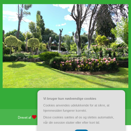
Vi bruger kun nødvendige cookies
Cookies anvendes udelukkende for at sikre, at
hjemmesiden fungerer korrekt.
Drevet af
WordPress
| Tema:
Spiko
af
Spicethemes
Disse cookies sættes af os og slettes automatisk,
når din session slutter eller efter kort tid.
CVR 37 40 77 39