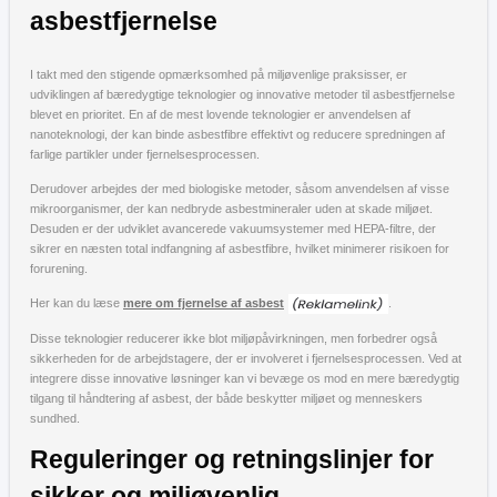
asbestfjernelse
I takt med den stigende opmærksomhed på miljøvenlige praksisser, er
udviklingen af bæredygtige teknologier og innovative metoder til asbestfjernelse
blevet en prioritet. En af de mest lovende teknologier er anvendelsen af
nanoteknologi, der kan binde asbestfibre effektivt og reducere spredningen af
farlige partikler under fjernelsesprocessen.
Derudover arbejdes der med biologiske metoder, såsom anvendelsen af visse
mikroorganismer, der kan nedbryde asbestmineraler uden at skade miljøet.
Desuden er der udviklet avancerede vakuumsystemer med HEPA-filtre, der
sikrer en næsten total indfangning af asbestfibre, hvilket minimerer risikoen for
forurening.
Her kan du læse
mere om fjernelse af asbest
.
Disse teknologier reducerer ikke blot miljøpåvirkningen, men forbedrer også
sikkerheden for de arbejdstagere, der er involveret i fjernelsesprocessen. Ved at
integrere disse innovative løsninger kan vi bevæge os mod en mere bæredygtig
tilgang til håndtering af asbest, der både beskytter miljøet og menneskers
sundhed.
Reguleringer og retningslinjer for
sikker og miljøvenlig