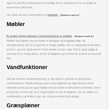
også en god ide at inkorporere forskellige farver og teksturer for at skabe et
interessant udseende.
Her finder du mere information om
højbede
.
Møbler
Et andet vigtigt element i haveindretning er møbler.
Møbler kan hjælpe med at skabe et afslappet og hyggeligt miljø i dit
udendørsareal. Det er en god ide at vælge møbler, der er velegnede til det klima,
du bor i, og som også passer til det design, du har valgt. Det er også vigtigt at
overveje hvor meget plads, du har til rådighed og hvordan du ønsker at anvende
den.
Vandfunktioner
Når det kommer til haveindretning, er det også en god ide at inkorporere
vandfunktioner. Vandfunktioner giver et beroligende og roligt element til det
udendørsareal og kan også hjælpe med at skabe et dekorativt udseende. Det er
en god ide at overveje, hvor meget plads du har til rådighed, når du vælger en
vandfunktion, og hvilken type, der vil passe bedst til dit design.
Græsplæner