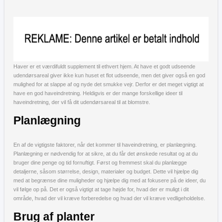
Haver er et værdifuldt supplement til ethvert hjem. At have et godt udseende
udendørsareal giver ikke kun huset et flot udseende, men det giver også en god
mulighed for at slappe af og nyde det smukke vejr. Derfor er det meget vigtigt at
have en god haveindretning. Heldigvis er der mange forskellige ideer til
haveindretning, der vil få dit udendørsareal til at blomstre.
Planlægning
En af de vigtigste faktorer, når det kommer til haveindretning, er planlægning.
Planlægning er nødvendig for at sikre, at du får det ønskede resultat og at du
bruger dine penge og tid fornuftigt. Først og fremmest skal du planlægge
detaljerne, såsom størrelse, design, materialer og budget. Dette vil hjælpe dig
med at begrænse dine muligheder og hjælpe dig med at fokusere på de ideer, du
vil følge op på. Det er også vigtigt at tage højde for, hvad der er muligt i dit
område, hvad der vil kræve forberedelse og hvad der vil kræve vedligeholdelse.
Brug af planter