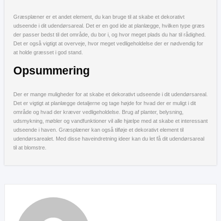
Græsplæner er et andet element, du kan bruge til at skabe et dekorativt
udseende i dit udendørsareal. Det er en god ide at planlægge, hvilken type græs
der passer bedst til det område, du bor i, og hvor meget plads du har til rådighed.
Det er også vigtigt at overveje, hvor meget vedligeholdelse der er nødvendig for
at holde græsset i god stand.
Opsummering
Der er mange muligheder for at skabe et dekorativt udseende i dit udendørsareal.
Det er vigtigt at planlægge detaljerne og tage højde for hvad der er muligt i dit
område og hvad der kræver vedligeholdelse. Brug af planter, belysning,
udsmykning, møbler og vandfunktioner vil alle hjælpe med at skabe et interessant
udseende i haven. Græsplæner kan også tilføje et dekorativt element til
udendørsarealet. Med disse haveindretning ideer kan du let få dit udendørsareal
til at blomstre.