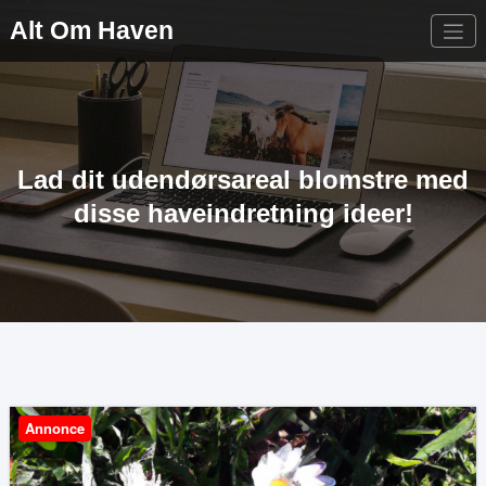
Videre
Alt Om Haven
til
indhold
Lad dit udendørsareal blomstre med
disse haveindretning ideer!
Annonce