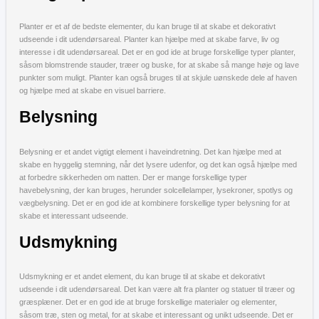
Planter er et af de bedste elementer, du kan bruge til at skabe et dekorativt
udseende i dit udendørsareal. Planter kan hjælpe med at skabe farve, liv og
interesse i dit udendørsareal. Det er en god ide at bruge forskellige typer planter,
såsom blomstrende stauder, træer og buske, for at skabe så mange høje og lave
punkter som muligt. Planter kan også bruges til at skjule uønskede dele af haven
og hjælpe med at skabe en visuel barriere.
Belysning
Belysning er et andet vigtigt element i haveindretning. Det kan hjælpe med at
skabe en hyggelig stemning, når det lysere udenfor, og det kan også hjælpe med
at forbedre sikkerheden om natten. Der er mange forskellige typer
havebelysning, der kan bruges, herunder solcellelamper, lysekroner, spotlys og
vægbelysning. Det er en god ide at kombinere forskellige typer belysning for at
skabe et interessant udseende.
Udsmykning
Udsmykning er et andet element, du kan bruge til at skabe et dekorativt
udseende i dit udendørsareal. Det kan være alt fra planter og statuer til træer og
græsplæner. Det er en god ide at bruge forskellige materialer og elementer,
såsom træ, sten og metal, for at skabe et interessant og unikt udseende. Det er