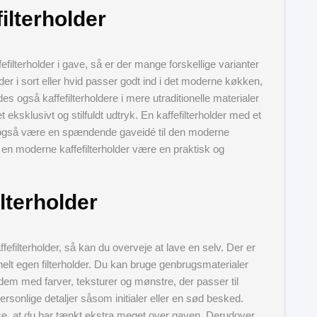
ilterholder
efilterholder i gave, så er der mange forskellige varianter
der i sort eller hvid passer godt ind i det moderne køkken,
s også kaffefilterholdere i mere utraditionelle materialer
ksklusivt og stilfuldt udtryk. En kaffefilterholder med et
n også være en spændende gaveidé til den moderne
il en moderne kaffefilterholder være en praktisk og
ilterholder
fefilterholder, så kan du overveje at lave en selv. Der er
helt egen filterholder. Du kan bruge genbrugsmaterialer
dem med farver, teksturer og mønstre, der passer til
rsonlige detaljer såsom initialer eller en sød besked.
ise, at du har tænkt ekstra meget over gaven. Derudover