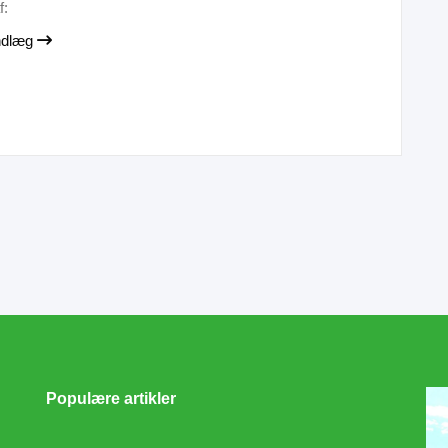
f:
indlæg
Populære artikler