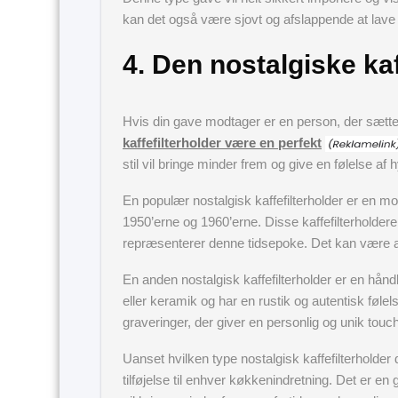
kan det også være sjovt og afslappende at lave e
4. Den nostalgiske kaf
Hvis din gave modtager er en person, der sætter 
kaffefilterholder være en perfekt
stil vil bringe minder frem og give en følelse af
En populær nostalgisk kaffefilterholder er en mod
1950’erne og 1960’erne. Disse kaffefilterholder
repræsenterer denne tidsepoke. Det kan være alt f
En anden nostalgisk kaffefilterholder er en håndl
eller keramik og har en rustik og autentisk fø
graveringer, der giver en personlig og unik touch
Uanset hvilken type nostalgisk kaffefilterholde
tilføjelse til enhver køkkenindretning. Det er en