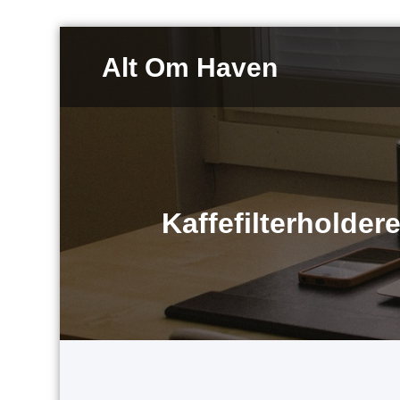
Videre
til
Alt Om Haven
indhold
Kaffefilterholder