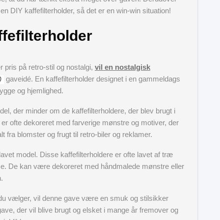
n DIY kaffefilterholder, så det er en win-win situation!
fefilterholder
pris på retro-stil og nostalgi,
vil en nostalgisk
gaveidé. En kaffefilterholder designet i en gammeldags
 hygge og hjemlighed.
el, der minder om de kaffefilterholdere, der blev brugt i
e er ofte dekoreret med farverige mønstre og motiver, der
ra blomster og frugt til retro-biler og reklamer.
avet model. Disse kaffefilterholdere er ofte lavet af træ
lelse. De kan være dekoreret med håndmalede mønstre eller
.
r du vælger, vil denne gave være en smuk og stilsikker
 gave, der vil blive brugt og elsket i mange år fremover og