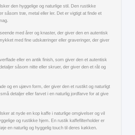
 elsker den hyggelige og naturlige stil. Den rustikke
er såsom træ, metal eller ler. Det er vigtigt at finde et
smag.
 udseende med årer og knaster, der giver den en autentisk
mykket med fine udskæringer eller graveringer, der giver
verflade eller en antik finish, som giver den et autentisk
taljer såsom nitte eller skruer, der giver den et råt og
ade og en ujævn form, der giver den et rustikt og naturligt
detaljer eller farvet i en naturlig jordfarve for at give
 elsker at nyde en kop kaffe i naturlige omgivelser og vil
ggelige og rustikke hjem. En rustik kaffefilterholder er
føje en naturlig og hyggelig touch til deres køkken.