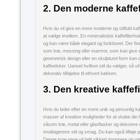
2. Den moderne kaffef
Hvis du vil give en mere moderne og stilfuld kaff
at vælge imellem. En minimalistisk kaffefilterhol
og kan være både elegant og funktionel. Der finde
som træ, messing eller marmor, som kan give et e
geometrisk design eller en skulpturel form ka
kaffeelsker. Uanset hvilken stil du vælger, så v
dekorativ tilføjelse til ethvert køkken.
3. Den kreative kaffef
Hvis du leder efter en mere unik og personlig kaf
masser af kreative muligheder for at skabe din 
såsom træ, metal eller glasflasker og dekorere 
modtagerens stil og smag. Du kan også tilføje pe
Denne type gave vil helt sikkert imponere og v