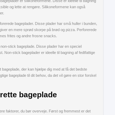
ageplader er silikoneformene. Disse er ideelle til bagning
sible og lette at rengøre. Silikoneformene kan også
er.
forerede bageplader. Disse plader har små huller i bunden,
 giver en mere sprød skorpe på brød og pizza. Perforerede
mes frites og andre frosne snacks.
n non-stick bageplade. Disse plader har en speciel
 Non-stick bageplader er ideelle til bagning af fedtfattige
et bageplade, der kan hjælpe dig med at få det bedste
gtige bageplade til dit behov, da det vil gøre en stor forskel
rette bageplade
ere faktorer, du bør overveje. Først og fremmest er det