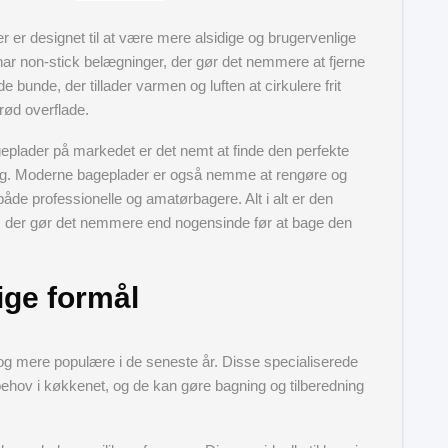
r er designet til at være mere alsidige og brugervenlige
har non-stick belægninger, der gør det nemmere at fjerne
bunde, der tillader varmen og luften at cirkulere frit
ød overflade.
plader på markedet er det nemt at finde den perfekte
ning. Moderne bageplader er også nemme at rengøre og
t både professionelle og amatørbagere. Alt i alt er den
, der gør det nemmere end nogensinde før at bage den
ge formål
og mere populære i de seneste år. Disse specialiserede
 behov i køkkenet, og de kan gøre bagning og tilberedning