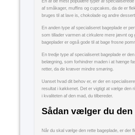
En af de mest populære typer af specialiserede b
af småkager, muffins og cupcakes, da de er flek
bruges til at lave is, chokolade og andre dessert
En anden type af specialiseret bageplade er per
som tillader varmen at cirkulere mere jævnt og
bageplader er også gode til at bage frosne pom
En tredje type af specialiseret bageplade er de
belægning, som forhindrer maden i at hænge fast.
retter, da de kræver mindre smøring.
Uanset hvad dit behov er, er der en specialiser
resultat i køkkenet. Det er vigtigt at vælge den ri
i kvaliteten af den mad, du tilbereder.
Sådan vælger du den 
Når du skal vælge den rette bageplade, er der fl