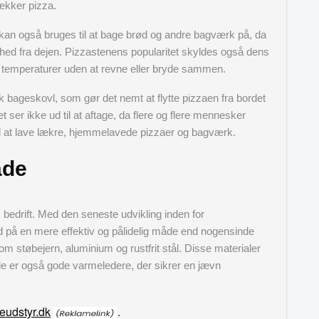
ækker pizza.
 kan også bruges til at bage brød og andre bagværk på, da
hed fra dejen. Pizzastenens popularitet skyldes også dens
øje temperaturer uden at revne eller bryde sammen.
ageskovl, som gør det nemt at flytte pizzaen fra bordet
t ser ikke ud til at aftage, da flere og flere mennesker
til at lave lækre, hjemmelavede pizzaer og bagværk.
ade
edrift. Med den seneste udvikling inden for
d på en mere effektiv og pålidelig måde end nogensinde
om støbejern, aluminium og rustfrit stål. Disse materialer
de er også gode varmeledere, der sikrer en jævn
eudstyr.dk
.