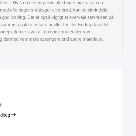
den til. Hvis du eksempelvis ofte bager pizza, kan en
imod ofte bager småkager eller brød, kan en almindelig
od løsning. Det er også vigtigt at overveje størrelsen på
 rummet og ikke er for stor eller for lille. Endelig kan det
bagepladen er lavet af, da nogle materialer som
og dermed nemmere at rengøre end andre materialer.
f:
indlæg