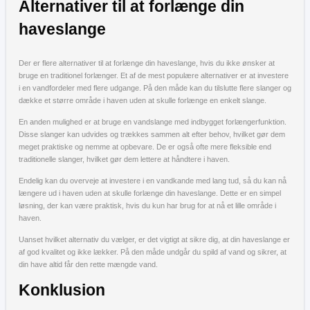
Alternativer til at forlænge din
haveslange
Der er flere alternativer til at forlænge din haveslange, hvis du ikke ønsker at
bruge en traditionel forlænger. Et af de mest populære alternativer er at investere
i en vandfordeler med flere udgange. På den måde kan du tilslutte flere slanger og
dække et større område i haven uden at skulle forlænge en enkelt slange.
En anden mulighed er at bruge en vandslange med indbygget forlængerfunktion.
Disse slanger kan udvides og trækkes sammen alt efter behov, hvilket gør dem
meget praktiske og nemme at opbevare. De er også ofte mere fleksible end
traditionelle slanger, hvilket gør dem lettere at håndtere i haven.
Endelig kan du overveje at investere i en vandkande med lang tud, så du kan nå
længere ud i haven uden at skulle forlænge din haveslange. Dette er en simpel
løsning, der kan være praktisk, hvis du kun har brug for at nå et lille område i
haven.
Uanset hvilket alternativ du vælger, er det vigtigt at sikre dig, at din haveslange er
af god kvalitet og ikke lækker. På den måde undgår du spild af vand og sikrer, at
din have altid får den rette mængde vand.
Konklusion