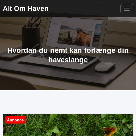
Videre
Alt Om Haven
til
indhold
Hvordan du nemt kan forlænge din
haveslange
Annonce