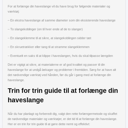
For at forlænge din haveslange vil du have brug for følgende materialer og
værktøj:
– En ekstra haveslange af samme diameter som din eksisterende haveslange
– To slangekoblinger (en til hver ende af de to slanger)
– En slangeklemme til at sikre, at slangekoblingen sidder tæt
– En skruetrækker eller tang til at stramme slangeklemmen
– Eventuelt en saks til at klippe i haveslangen, hvis du skal tilpasse længden
Det er vigtigt at sikre, at materialerne er af god kvalitet og passer til din
haveslange for at undgå lækager og problemer i fremtiden. Sørg for at have alt
det nødvendige værktøj ved hånden, før du går i gang med at forlænge din
haveslange.
Trin for trin guide til at forlænge din
haveslange
Når du har planlagt og forberedt dig, valgt den rette forlængermetode og skaffet
de nødvendige materialer og værktøjer, er det tid til at forlænge din haveslange.
Her er en trin for trin guide til at gøre dette nemt og effektivt: