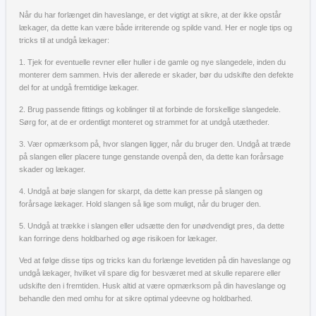
Når du har forlænget din haveslange, er det vigtigt at sikre, at der ikke opstår
lækager, da dette kan være både irriterende og spilde vand. Her er nogle tips og
tricks til at undgå lækager:
1. Tjek for eventuelle revner eller huller i de gamle og nye slangedele, inden du
monterer dem sammen. Hvis der allerede er skader, bør du udskifte den defekte
del for at undgå fremtidige lækager.
2. Brug passende fittings og koblinger til at forbinde de forskellige slangedele.
Sørg for, at de er ordentligt monteret og strammet for at undgå utætheder.
3. Vær opmærksom på, hvor slangen ligger, når du bruger den. Undgå at træde
på slangen eller placere tunge genstande ovenpå den, da dette kan forårsage
skader og lækager.
4. Undgå at bøje slangen for skarpt, da dette kan presse på slangen og
forårsage lækager. Hold slangen så lige som muligt, når du bruger den.
5. Undgå at trække i slangen eller udsætte den for unødvendigt pres, da dette
kan forringe dens holdbarhed og øge risikoen for lækager.
Ved at følge disse tips og tricks kan du forlænge levetiden på din haveslange og
undgå lækager, hvilket vil spare dig for besværet med at skulle reparere eller
udskifte den i fremtiden. Husk altid at være opmærksom på din haveslange og
behandle den med omhu for at sikre optimal ydeevne og holdbarhed.