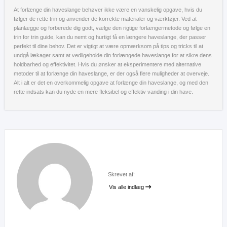
At forlænge din haveslange behøver ikke være en vanskelig opgave, hvis du
følger de rette trin og anvender de korrekte materialer og værktøjer. Ved at
planlægge og forberede dig godt, vælge den rigtige forlængermetode og følge en
trin for trin guide, kan du nemt og hurtigt få en længere haveslange, der passer
perfekt til dine behov. Det er vigtigt at være opmærksom på tips og tricks til at
undgå lækager samt at vedligeholde din forlængede haveslange for at sikre dens
holdbarhed og effektivitet. Hvis du ønsker at eksperimentere med alternative
metoder til at forlænge din haveslange, er der også flere muligheder at overveje.
Alt i alt er det en overkommelig opgave at forlænge din haveslange, og med den
rette indsats kan du nyde en mere fleksibel og effektiv vanding i din have.
Skrevet af:
Vis alle indlæg