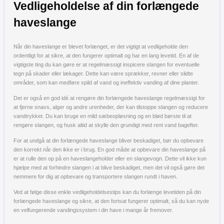
Vedligeholdelse af din forlængede
haveslange
Når din haveslange er blevet forlænget, er det vigtigt at vedligeholde den
ordentligt for at sikre, at den fungerer optimalt og har en lang levetid. En af de
vigtigste ting du kan gøre er at regelmæssigt inspicere slangen for eventuelle
tegn på skader eller lækager. Dette kan være sprækker, revner eller slidte
områder, som kan medføre spild af vand og ineffektiv vanding af dine planter.
Det er også en god idé at rengøre din forlængede haveslange regelmæssigt for
at fjerne snavs, alger og andre urenheder, der kan tilstoppe slangen og reducere
vandtrykket. Du kan bruge en mild sæbeopløsning og en blød børste til at
rengøre slangen, og husk altid at skylle den grundigt med rent vand bagefter.
For at undgå at din forlængede haveslange bliver beskadiget, bør du opbevare
den korrekt når den ikke er i brug. En god måde at opbevare din haveslange på
er at rulle den op på en haveslangeholder eller en slangevogn. Dette vil ikke kun
hjælpe med at forhindre slangen i at blive beskadiget, men det vil også gøre det
nemmere for dig at opbevare og transportere slangen rundt i haven.
Ved at følge disse enkle vedligeholdelsestips kan du forlænge levetiden på din
forlængede haveslange og sikre, at den fortsat fungerer optimalt, så du kan nyde
en velfungerende vandingssystem i din have i mange år fremover.