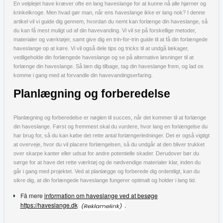
En velplejet have kræver ofte en lang haveslange for at kunne nå alle hjørner og
krinkelkroge. Men hvad gør man, når ens haveslange ikke er lang nok? I denne
artikel vil vi guide dig gennem, hvordan du nemt kan forlænge din haveslange, så
du kan få mest muligt ud af din havevanding. Vi vil se på forskellige metoder,
materialer og værktøjer, samt give dig en trin-for-trin guide til at få din forlængede
haveslange op at køre. Vi vil også dele tips og tricks til at undgå lækager,
vedligeholde din forlængede haveslange og se på alternative løsninger til at
forlænge din haveslange. Så læn dig tilbage, tag din haveslange frem, og lad os
komme i gang med at forvandle din havevandingserfaring.
Planlægning og forberedelse
Planlægning og forberedelse er nøglen til succes, når det kommer til at forlænge
din haveslange. Først og fremmest skal du vurdere, hvor lang en forlængelse du
har brug for, så du kan købe det rette antal forlængerledninger. Det er også vigtigt
at overveje, hvor du vil placere forlængelsen, så du undgår at den bliver trukket
over skarpe kanter eller udsat for andre potentielle skader. Derudover bør du
sørge for at have det rette værktøj og de nødvendige materialer klar, inden du
går i gang med projektet. Ved at planlægge og forberede dig ordentligt, kan du
sikre dig, at din forlængede haveslange fungerer optimalt og holder i lang tid.
Få mere
information om haveslange ved at besøge
https://haveslange.dk
.