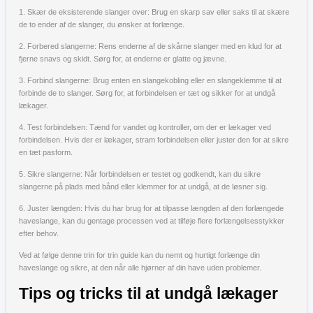
1. Skær de eksisterende slanger over: Brug en skarp sav eller saks til at skære
de to ender af de slanger, du ønsker at forlænge.
2. Forbered slangerne: Rens enderne af de skårne slanger med en klud for at
fjerne snavs og skidt. Sørg for, at enderne er glatte og jævne.
3. Forbind slangerne: Brug enten en slangekobling eller en slangeklemme til at
forbinde de to slanger. Sørg for, at forbindelsen er tæt og sikker for at undgå
lækager.
4. Test forbindelsen: Tænd for vandet og kontroller, om der er lækager ved
forbindelsen. Hvis der er lækager, stram forbindelsen eller juster den for at sikre
en tæt pasform.
5. Sikre slangerne: Når forbindelsen er testet og godkendt, kan du sikre
slangerne på plads med bånd eller klemmer for at undgå, at de løsner sig.
6. Juster længden: Hvis du har brug for at tilpasse længden af den forlængede
haveslange, kan du gentage processen ved at tilføje flere forlængelsesstykker
efter behov.
Ved at følge denne trin for trin guide kan du nemt og hurtigt forlænge din
haveslange og sikre, at den når alle hjørner af din have uden problemer.
Tips og tricks til at undgå lækager