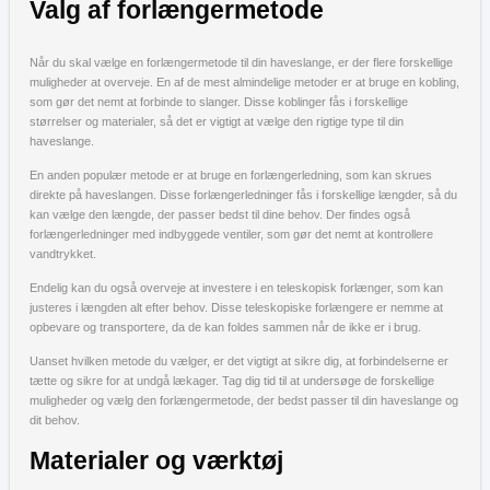
Valg af forlængermetode
Når du skal vælge en forlængermetode til din haveslange, er der flere forskellige
muligheder at overveje. En af de mest almindelige metoder er at bruge en kobling,
som gør det nemt at forbinde to slanger. Disse koblinger fås i forskellige
størrelser og materialer, så det er vigtigt at vælge den rigtige type til din
haveslange.
En anden populær metode er at bruge en forlængerledning, som kan skrues
direkte på haveslangen. Disse forlængerledninger fås i forskellige længder, så du
kan vælge den længde, der passer bedst til dine behov. Der findes også
forlængerledninger med indbyggede ventiler, som gør det nemt at kontrollere
vandtrykket.
Endelig kan du også overveje at investere i en teleskopisk forlænger, som kan
justeres i længden alt efter behov. Disse teleskopiske forlængere er nemme at
opbevare og transportere, da de kan foldes sammen når de ikke er i brug.
Uanset hvilken metode du vælger, er det vigtigt at sikre dig, at forbindelserne er
tætte og sikre for at undgå lækager. Tag dig tid til at undersøge de forskellige
muligheder og vælg den forlængermetode, der bedst passer til din haveslange og
dit behov.
Materialer og værktøj