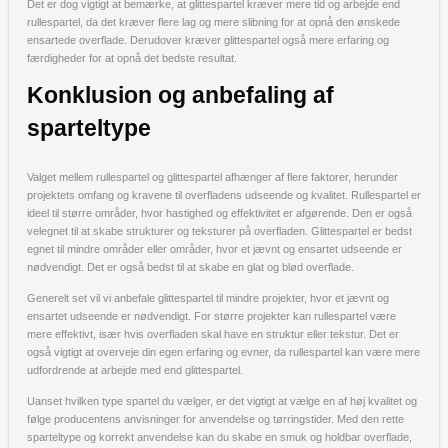
Det er dog vigtigt at bemærke, at glittespartel kræver mere tid og arbejde end
rullespartel, da det kræver flere lag og mere slibning for at opnå den ønskede
ensartede overflade. Derudover kræver glittespartel også mere erfaring og
færdigheder for at opnå det bedste resultat.
Konklusion og anbefaling af
sparteltype
Valget mellem rullespartel og glittespartel afhænger af flere faktorer, herunder
projektets omfang og kravene til overfladens udseende og kvalitet. Rullespartel er
ideel til større områder, hvor hastighed og effektivitet er afgørende. Den er også
velegnet til at skabe strukturer og teksturer på overfladen. Glittespartel er bedst
egnet til mindre områder eller områder, hvor et jævnt og ensartet udseende er
nødvendigt. Det er også bedst til at skabe en glat og blød overflade.
Generelt set vil vi anbefale glittespartel til mindre projekter, hvor et jævnt og
ensartet udseende er nødvendigt. For større projekter kan rullespartel være
mere effektivt, især hvis overfladen skal have en struktur eller tekstur. Det er
også vigtigt at overveje din egen erfaring og evner, da rullespartel kan være mere
udfordrende at arbejde med end glittespartel.
Uanset hvilken type spartel du vælger, er det vigtigt at vælge en af høj kvalitet og
følge producentens anvisninger for anvendelse og tørringstider. Med den rette
sparteltype og korrekt anvendelse kan du skabe en smuk og holdbar overflade,