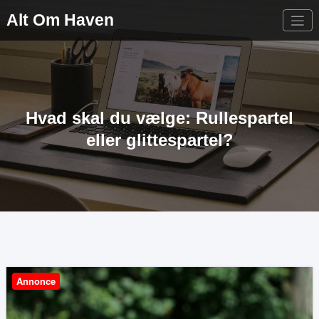
Videre
Alt Om Haven
til
indhold
Hvad skal du vælge: Rullespartel
eller glittespartel?
Annonce