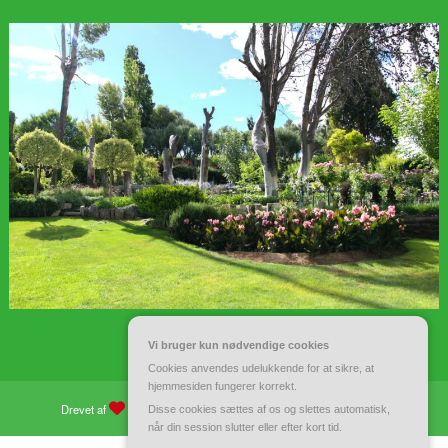
Vi bruger kun nødvendige cookies
Cookies anvendes udelukkende for at sikre, at
hjemmesiden fungerer korrekt.
Drevet af
WordPress
| Tema:
Spiko
af
Spicethemes
Disse cookies sættes af os og slettes automatisk,
når din session slutter eller efter kort tid.
CVR 37 40 77 39