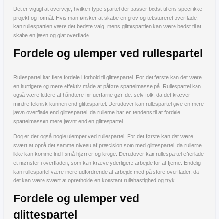
Det er vigtigt at overveje, hvilken type spartel der passer bedst til ens specifikke
projekt og formål. Hvis man ønsker at skabe en grov og tekstureret overflade,
kan rullespartlen være det bedste valg, mens glittespartlen kan være bedst til at
skabe en jævn og glat overflade.
Fordele og ulemper ved rullespartel
Rullespartel har flere fordele i forhold til glittespartel. For det første kan det være
en hurtigere og mere effektiv måde at påføre spartelmasse på. Rullespartel kan
også være lettere at håndtere for uerfarne gør-det-selv folk, da det kræver
mindre teknisk kunnen end glittespartel. Derudover kan rullespartel give en mere
jævn overflade end glittespartel, da rullerne har en tendens til at fordele
spartelmassen mere jævnt end en glittespartel.
Dog er der også nogle ulemper ved rullespartel. For det første kan det være
svært at opnå det samme niveau af præcision som med glittespartel, da rullerne
ikke kan komme ind i små hjørner og kroge. Derudover kan rullespartel efterlade
et mønster i overfladen, som kan kræve yderligere arbejde for at fjerne. Endelig
kan rullespartel være mere udfordrende at arbejde med på store overflader, da
det kan være svært at opretholde en konstant rullehastighed og tryk.
Fordele og ulemper ved
glittespartel