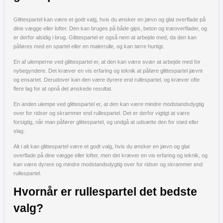
Glittespartel kan være et godt valg, hvis du ønsker en jævn og glat overflade på
dine vægge eller lofter. Den kan bruges på både gips, beton og træoverflader, og
er derfor alsidig i brug. Glittespartel er også nem at arbejde med, da den kan
påføres med en spartel eller en malerrulle, og kan tørre hurtigt.
En af ulemperne ved glittespartel er, at den kan være svær at arbejde med for
nybegyndere. Det kræver en vis erfaring og teknik at påføre glittespartel jævnt
og ensartet. Derudover kan den være dyrere end rullespartel, og kræver ofte
flere lag for at opnå det ønskede resultat.
En anden ulempe ved glittespartel er, at den kan være mindre modstandsdygtig
over for ridser og skrammer end rullespartel. Det er derfor vigtigt at være
forsigtig, når man påfører glittespartel, og undgå at udsætte den for stød eller
slag.
Alt i alt kan glittespartel være et godt valg, hvis du ønsker en jævn og glat
overflade på dine vægge eller lofter, men det kræver en vis erfaring og teknik, og
kan være dyrere og mindre modstandsdygtig over for ridser og skrammer end
rullespartel.
Hvornår er rullespartel det bedste
valg?