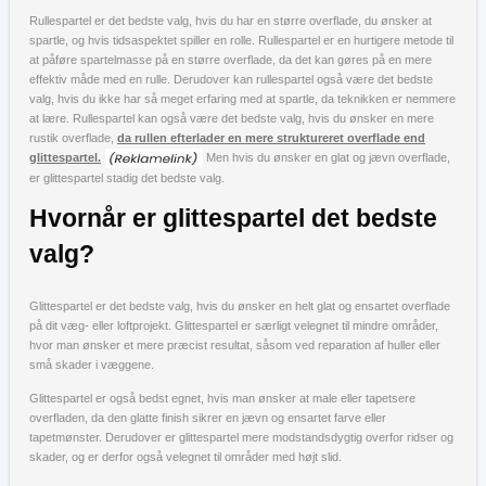
Rullespartel er det bedste valg, hvis du har en større overflade, du ønsker at
spartle, og hvis tidsaspektet spiller en rolle. Rullespartel er en hurtigere metode til
at påføre spartelmasse på en større overflade, da det kan gøres på en mere
effektiv måde med en rulle. Derudover kan rullespartel også være det bedste
valg, hvis du ikke har så meget erfaring med at spartle, da teknikken er nemmere
at lære. Rullespartel kan også være det bedste valg, hvis du ønsker en mere
rustik overflade,
da rullen efterlader en mere struktureret overflade end
glittespartel.
Men hvis du ønsker en glat og jævn overflade,
er glittespartel stadig det bedste valg.
Hvornår er glittespartel det bedste
valg?
Glittespartel er det bedste valg, hvis du ønsker en helt glat og ensartet overflade
på dit væg- eller loftprojekt. Glittespartel er særligt velegnet til mindre områder,
hvor man ønsker et mere præcist resultat, såsom ved reparation af huller eller
små skader i væggene.
Glittespartel er også bedst egnet, hvis man ønsker at male eller tapetsere
overfladen, da den glatte finish sikrer en jævn og ensartet farve eller
tapetmønster. Derudover er glittespartel mere modstandsdygtig overfor ridser og
skader, og er derfor også velegnet til områder med højt slid.