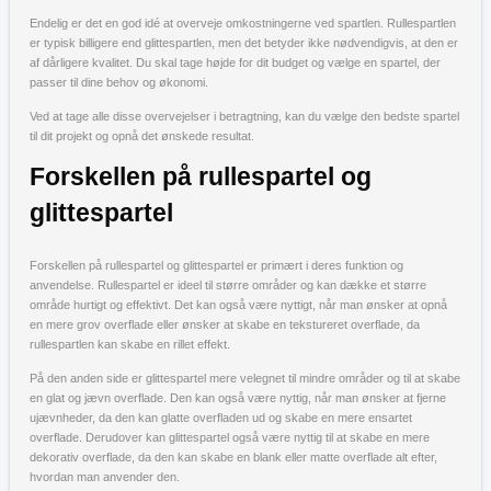
Endelig er det en god idé at overveje omkostningerne ved spartlen. Rullespartlen
er typisk billigere end glittespartlen, men det betyder ikke nødvendigvis, at den er
af dårligere kvalitet. Du skal tage højde for dit budget og vælge en spartel, der
passer til dine behov og økonomi.
Ved at tage alle disse overvejelser i betragtning, kan du vælge den bedste spartel
til dit projekt og opnå det ønskede resultat.
Forskellen på rullespartel og
glittespartel
Forskellen på rullespartel og glittespartel er primært i deres funktion og
anvendelse. Rullespartel er ideel til større områder og kan dække et større
område hurtigt og effektivt. Det kan også være nyttigt, når man ønsker at opnå
en mere grov overflade eller ønsker at skabe en tekstureret overflade, da
rullespartlen kan skabe en rillet effekt.
På den anden side er glittespartel mere velegnet til mindre områder og til at skabe
en glat og jævn overflade. Den kan også være nyttig, når man ønsker at fjerne
ujævnheder, da den kan glatte overfladen ud og skabe en mere ensartet
overflade. Derudover kan glittespartel også være nyttig til at skabe en mere
dekorativ overflade, da den kan skabe en blank eller matte overflade alt efter,
hvordan man anvender den.