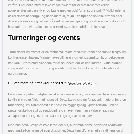
et tårn. Eller hvad med at lave et sjovt kastespil ved at male forskellige
pointværdier på træskiver og kaste med en bold for at score point? Mulighederne
er nærmest uendelige, og det bedste er, at du kan tilpasse spillene præcis efter
dine egne ønsker og behov. Så sæt fantasien i gang og lav dine egne unikke DIY
havespil, som vil skabe sjove og mindeværdige øjeblikke i din have.
Turneringer og events
Turneringer og events er en fantastisk måde at samle venner og familie til sjov og
konkurrence i haven. Mange havespil har en turneringsstruktur, hvor deltagerne
kan konkurrere mod hinanden for at se, hvem der er den bedste. Dette skaber
en spændende atmosfære og giver alle mulighed for at vise deres færdigheder
og strategier.
Læs mere på https://roundnet.dk/
>>
En anden populær mulighed er at arrangere events, hvor man inviterer venner og
familie til en dag fyldt med havespil. Dette kan være en fantastisk måde at fejre en
fødselsdag, en sommerfest eller bare en hyggelig dag i godt selskab. Ved at
sætte forskellige spil op rundt omkring i haven kan man skabe en sjov og
afslappet stemning, hvor alle kan deltage og have det sjovt.
Man kan også vælge at lave tema-events, hvor man f.eks. holder en olympiade
med forskellige havespil som discipliner. Dette kan tilføre en ekstra dimension til