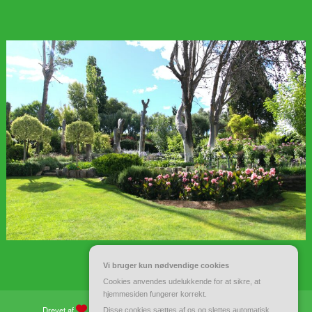
Vi bruger kun nødvendige cookies
Cookies anvendes udelukkende for at sikre, at
hjemmesiden fungerer korrekt.
Drevet af
WordPress
| Tema:
Spiko
af
Spicethemes
Disse cookies sættes af os og slettes automatisk,