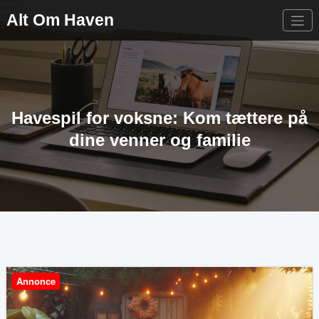
Videre
Alt Om Haven
til
indhold
Havespil for voksne: Kom tættere på
dine venner og familie
Annonce