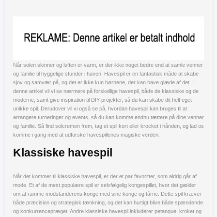
Når solen skinner og luften er varm, er der ikke noget bedre end at samle venner
og familie til hyggelige stunder i haven. Havespil er en fantastisk måde at skabe
sjov og samvær på, og det er ikke kun børnene, der kan have glæde af det. I
denne artikel vil vi se nærmere på forskellige havespil, både de klassiske og de
moderne, samt give inspiration til DIY-projekter, så du kan skabe dit helt eget
unikke spil. Derudover vil vi også se på, hvordan havespil kan bruges til at
arrangere turneringer og events, så du kan komme endnu tættere på dine venner
og familie. Så find solcremen frem, tag et spil kort eller krocket i hånden, og lad os
komme i gang med at udforske havespillenes magiske verden.
Klassiske havespil
Når det kommer til klassiske havespil, er der et par favoritter, som aldrig går af
mode. Et af de mest populære spil er selvfølgelig kongespillet, hvor det gælder
om at ramme modstanderens konge med sine konge og tårne. Dette spil kræver
både præcision og strategisk tænkning, og det kan hurtigt blive både spændende
og konkurrencepræget. Andre klassiske havespil inkluderer petanque, kroket og