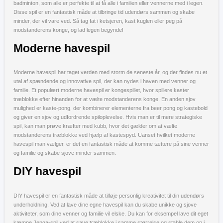
badminton, som alle er perfekte til at få alle i familien eller vennerne med i legen.
Disse spil er en fantastisk måde at tilbringe tid udendørs sammen og skabe
minder, der vil vare ved. Så tag fat i ketsjeren, kast kuglen eller peg på
modstanderens konge, og lad legen begynde!
Moderne havespil
Moderne havespil har taget verden med storm de seneste år, og der findes nu et
utal af spændende og innovative spil, der kan nydes i haven med venner og
familie. Et populært moderne havespil er kongespillet, hvor spillere kaster
træblokke efter hinanden for at vælte modstanderens konge. En anden sjov
mulighed er kaste-pong, der kombinerer elementerne fra beer pong og kastebold
og giver en sjov og udfordrende spiloplevelse. Hvis man er til mere strategiske
spil, kan man prøve kræfter med kubb, hvor det gælder om at vælte
modstanderens træblokke ved hjælp af kastespyd. Uanset hvilket moderne
havespil man vælger, er det en fantastisk måde at komme tættere på sine venner
og familie og skabe sjove minder sammen.
DIY havespil
DIY havespil er en fantastisk måde at tilføje personlig kreativitet til din udendørs
underholdning. Ved at lave dine egne havespil kan du skabe unikke og sjove
aktiviteter, som dine venner og familie vil elske. Du kan for eksempel lave dit eget
kæmpe Jenga-spil ved at save træblokke i samme størrelse og stable dem op i