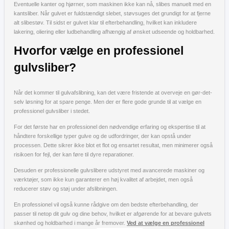
Eventuelle kanter og hjørner, som maskinen ikke kan nå, slibes manuelt med en
kantsliber. Når gulvet er fuldstændigt slebet, støvsuges det grundigt for at fjerne
alt slibestøv. Til sidst er gulvet klar til efterbehandling, hvilket kan inkludere
lakering, oliering eller ludbehandling afhængig af ønsket udseende og holdbarhed.
Hvorfor vælge en professionel
gulvsliber?
Når det kommer til gulvafslibning, kan det være fristende at overveje en gør-det-
selv løsning for at spare penge. Men der er flere gode grunde til at vælge en
professionel gulvsliber i stedet.
For det første har en professionel den nødvendige erfaring og ekspertise til at
håndtere forskellige typer gulve og de udfordringer, der kan opstå under
processen. Dette sikrer ikke blot et flot og ensartet resultat, men minimerer også
risikoen for fejl, der kan føre til dyre reparationer.
Desuden er professionelle gulvslibere udstyret med avancerede maskiner og
værktøjer, som ikke kun garanterer en høj kvalitet af arbejdet, men også
reducerer støv og støj under afslibningen.
En professionel vil også kunne rådgive om den bedste efterbehandling, der
passer til netop dit gulv og dine behov, hvilket er afgørende for at bevare gulvets
skønhed og holdbarhed i mange år fremover.
Ved at vælge en professionel