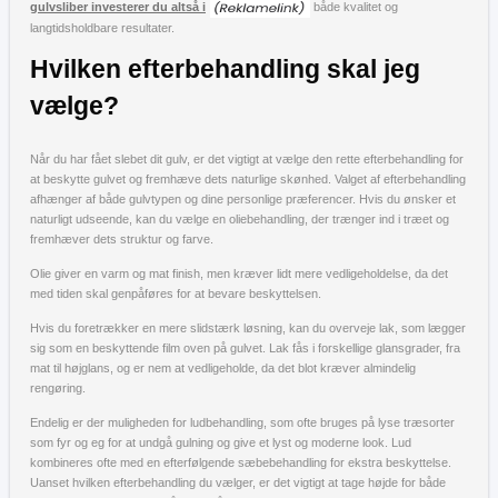
gulvsliber investerer du altså i
både kvalitet og
langtidsholdbare resultater.
Hvilken efterbehandling skal jeg
vælge?
Når du har fået slebet dit gulv, er det vigtigt at vælge den rette efterbehandling for
at beskytte gulvet og fremhæve dets naturlige skønhed. Valget af efterbehandling
afhænger af både gulvtypen og dine personlige præferencer. Hvis du ønsker et
naturligt udseende, kan du vælge en oliebehandling, der trænger ind i træet og
fremhæver dets struktur og farve.
Olie giver en varm og mat finish, men kræver lidt mere vedligeholdelse, da det
med tiden skal genpåføres for at bevare beskyttelsen.
Hvis du foretrækker en mere slidstærk løsning, kan du overveje lak, som lægger
sig som en beskyttende film oven på gulvet. Lak fås i forskellige glansgrader, fra
mat til højglans, og er nem at vedligeholde, da det blot kræver almindelig
rengøring.
Endelig er der muligheden for ludbehandling, som ofte bruges på lyse træsorter
som fyr og eg for at undgå gulning og give et lyst og moderne look. Lud
kombineres ofte med en efterfølgende sæbebehandling for ekstra beskyttelse.
Uanset hvilken efterbehandling du vælger, er det vigtigt at tage højde for både