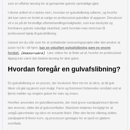
som en effektiv løsning for at genoprette gulvets oprindelige glød.
I denne artikel vil vi dykke ned i, hvordan en gulvafslibning udføres, og hvorfor
det kan være en fordel at vælge en professionel gulvsliber til opgaven. Derudover
vil vi se på de forskellige efterbehandlingsmuligheder, som kan beskytte og
fremhæve gulvets naturlige skønhed, samt hvordan man nemt kan få
professionel hjælp til gulvafslibning.
Uanset om du står over for et omfattende renoveringsprojekt eller blot ønsker at
puste nyt liv i dit hjem,
kan en veludført gulvafslibning gøre en enorm
forskel.
Læs videre for at finde ud af, hvorfor en professionel
tilgang kan være den bedste løsning for dine gulve.
Hvordan foregår en gulvafslibning?
En gulvafslibning er en proces, der involverer flere trin for at sikre, at dit gulv
bliver så glat og jævnt som muligt. Først og fremmest forberedes området ved at
fjerne møbler og rengøre gulvet for støv og snavs.
Herefter anvendes en gulvslibemaskine, der med grove sandpapirskorn fjerner
den øverste, slidte del af gulvoverfladen. Maskinen betjenes forsigtigt for at
undgå ujævnheder og sikre en ensartet finish. Efter den første slibning skiftes
sandpapiret til finere korn, og processen gentages for at opnå en glattere
overflade.