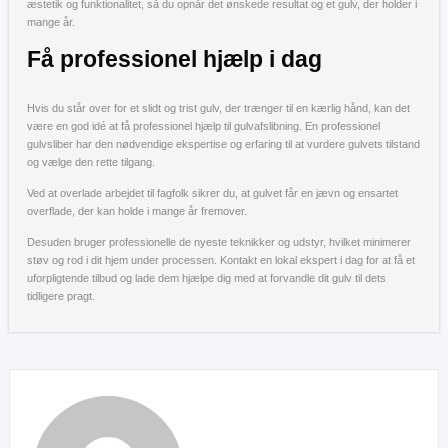
æstetik og funktionalitet, så du opnår det ønskede resultat og et gulv, der holder i
mange år.
Få professionel hjælp i dag
Hvis du står over for et slidt og trist gulv, der trænger til en kærlig hånd, kan det
være en god idé at få professionel hjælp til gulvafslibning. En professionel
gulvsliber har den nødvendige ekspertise og erfaring til at vurdere gulvets tilstand
og vælge den rette tilgang.
Ved at overlade arbejdet til fagfolk sikrer du, at gulvet får en jævn og ensartet
overflade, der kan holde i mange år fremover.
Desuden bruger professionelle de nyeste teknikker og udstyr, hvilket minimerer
støv og rod i dit hjem under processen. Kontakt en lokal ekspert i dag for at få et
uforpligtende tilbud og lade dem hjælpe dig med at forvandle dit gulv til dets
tidligere pragt.