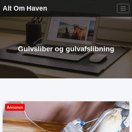
Videre
Alt Om Haven
til
indhold
Gulvsliber og gulvafslibning
Annonce