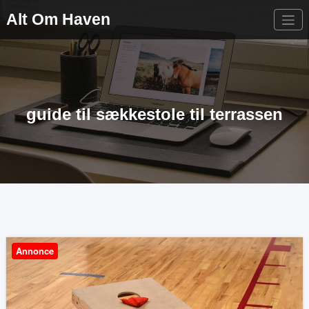
Videre
Alt Om Haven
til
indhold
guide til sækkestole til terrassen
Annonce