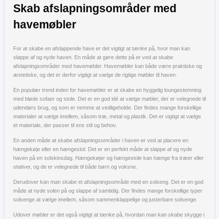
Skab afslapningsområder med
havemøbler
For at skabe en afslappende have er det vigtigt at tænke på, hvor man kan
slappe af og nyde haven. En måde at gøre dette på er ved at skabe
afslapningsområder med havemøbler. Havemøbler kan både være praktiske og
æstetiske, og det er derfor vigtigt at vælge de rigtige møbler til haven.
En populær trend inden for havemøbler er at skabe en hyggelig loungestemning
med bløde sofaer og stole. Det er en god idé at vælge møbler, der er velegnede til
udendørs brug, og som er nemme at vedligeholde. Der findes mange forskellige
materialer at vælge imellem, såsom træ, metal og plastik. Det er vigtigt at vælge
et materiale, der passer til ens stil og behov.
En anden måde at skabe afslapningsområder i haven er ved at placere en
hængekøje eller en hængestol. Det er en perfekt måde at slappe af og nyde
haven på en solskinsdag. Hængekøjer og hængestole kan hænge fra træer eller
stativer, og de er velegnede til både børn og voksne.
Derudover kan man skabe et afslapningsområde med en solseng. Det er en god
måde at nyde solen på og slappe af samtidig. Der findes mange forskellige typer
solsenge at vælge imellem, såsom sammenklappelige og justerbare solsenge.
Udover møbler er det også vigtigt at tænke på, hvordan man kan skabe skygge i