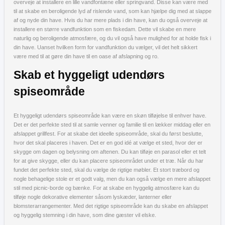
overveje at installere en lille vandfontæne eller springvand. Disse kan være med
til at skabe en beroligende lyd af rislende vand, som kan hjælpe dig med at slappe
af og nyde din have. Hvis du har mere plads i din have, kan du også overveje at
installere en større vandfunktion som en fiskedam. Dette vil skabe en mere
naturlig og beroligende atmosfære, og du vil også have mulighed for at holde fisk i
din have. Uanset hvilken form for vandfunktion du vælger, vil det helt sikkert
være med til at gøre din have til en oase af afslapning og ro.
Skab et hyggeligt udendørs
spiseområde
Et hyggeligt udendørs spiseområde kan være en skøn tilføjelse til enhver have.
Det er det perfekte sted til at samle venner og familie til en lækker middag eller en
afslappet grillfest. For at skabe det ideelle spiseområde, skal du først beslutte,
hvor det skal placeres i haven. Det er en god idé at vælge et sted, hvor der er
skygge om dagen og belysning om aftenen. Du kan tilføje en parasol eller et telt
for at give skygge, eller du kan placere spiseområdet under et træ. Når du har
fundet det perfekte sted, skal du vælge de rigtige møbler. Et stort træbord og
nogle behagelige stole er et godt valg, men du kan også vælge en mere afslappet
stil med picnic-borde og bænke. For at skabe en hyggelig atmosfære kan du
tilføje nogle dekorative elementer såsom lyskæder, lanterner eller
blomsterarrangementer. Med det rigtige spiseområde kan du skabe en afslappet
og hyggelig stemning i din have, som dine gæster vil elske.