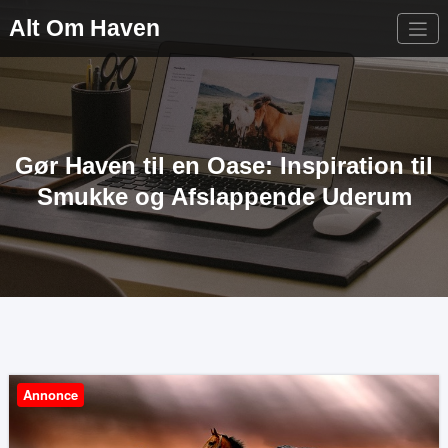
Videre
Alt Om Haven
til
indhold
Gør Haven til en Oase: Inspiration til
Smukke og Afslappende Uderum
Annonce