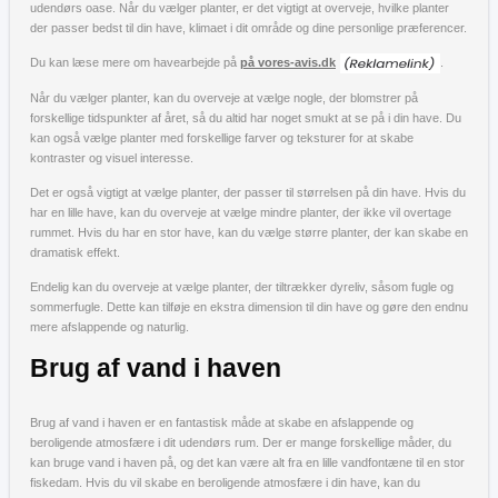
udendørs oase. Når du vælger planter, er det vigtigt at overveje, hvilke planter
der passer bedst til din have, klimaet i dit område og dine personlige præferencer.
Du kan læse mere om havearbejde på
på vores-avis.dk
.
Når du vælger planter, kan du overveje at vælge nogle, der blomstrer på
forskellige tidspunkter af året, så du altid har noget smukt at se på i din have. Du
kan også vælge planter med forskellige farver og teksturer for at skabe
kontraster og visuel interesse.
Det er også vigtigt at vælge planter, der passer til størrelsen på din have. Hvis du
har en lille have, kan du overveje at vælge mindre planter, der ikke vil overtage
rummet. Hvis du har en stor have, kan du vælge større planter, der kan skabe en
dramatisk effekt.
Endelig kan du overveje at vælge planter, der tiltrækker dyreliv, såsom fugle og
sommerfugle. Dette kan tilføje en ekstra dimension til din have og gøre den endnu
mere afslappende og naturlig.
Brug af vand i haven
Brug af vand i haven er en fantastisk måde at skabe en afslappende og
beroligende atmosfære i dit udendørs rum. Der er mange forskellige måder, du
kan bruge vand i haven på, og det kan være alt fra en lille vandfontæne til en stor
fiskedam. Hvis du vil skabe en beroligende atmosfære i din have, kan du