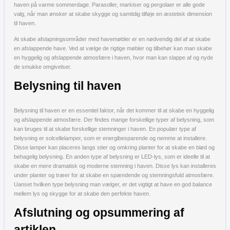
haven på varme sommerdage. Parasoller, markiser og pergolaer er alle gode
valg, når man ønsker at skabe skygge og samtidig tilføje en æstetisk dimension
til haven.
At skabe afslapningsområder med havemøbler er en nødvendig del af at skabe
en afslappende have. Ved at vælge de rigtige møbler og tilbehør kan man skabe
en hyggelig og afslappende atmosfære i haven, hvor man kan slappe af og nyde
de smukke omgivelser.
Belysning til haven
Belysning til haven er en essentiel faktor, når det kommer til at skabe en hyggelig
og afslappende atmosfære. Der findes mange forskellige typer af belysning, som
kan bruges til at skabe forskellige stemninger i haven. En populær type af
belysning er solcellelamper, som er energibesparende og nemme at installere.
Disse lamper kan placeres langs stier og omkring planter for at skabe en blød og
behagelig belysning. En anden type af belysning er LED-lys, som er ideelle til at
skabe en mere dramatisk og moderne stemning i haven. Disse lys kan installeres
under planter og træer for at skabe en spændende og stemningsfuld atmosfære.
Uanset hvilken type belysning man vælger, er det vigtigt at have en god balance
mellem lys og skygge for at skabe den perfekte haven.
Afslutning og opsummering af
artiklen