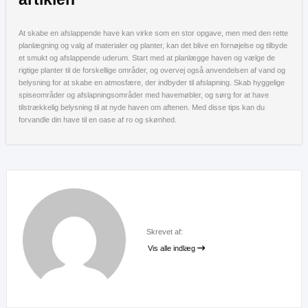
At skabe en afslappende have kan virke som en stor opgave, men med den rette
planlægning og valg af materialer og planter, kan det blive en fornøjelse og tilbyde
et smukt og afslappende uderum. Start med at planlægge haven og vælge de
rigtige planter til de forskellige områder, og overvej også anvendelsen af vand og
belysning for at skabe en atmosfære, der indbyder til afslapning. Skab hyggelige
spiseområder og afslapningsområder med havemøbler, og sørg for at have
tilstrækkelig belysning til at nyde haven om aftenen. Med disse tips kan du
forvandle din have til en oase af ro og skønhed.
Skrevet af:
Vis alle indlæg