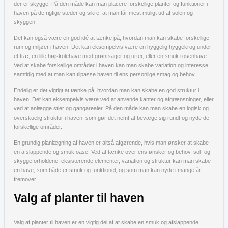
der er skygge. På den måde kan man placere forskellige planter og funktioner i
haven på de rigtige steder og sikre, at man får mest muligt ud af solen og
skyggen.
Det kan også være en god idé at tænke på, hvordan man kan skabe forskellige
rum og miljøer i haven. Det kan eksempelvis være en hyggelig hyggekrog under
et træ, en lille højskolehave med grøntsager og urter, eller en smuk rosenhave.
Ved at skabe forskellige områder i haven kan man skabe variation og interesse,
samtidig med at man kan tilpasse haven til ens personlige smag og behov.
Endelig er det vigtigt at tænke på, hvordan man kan skabe en god struktur i
haven. Det kan eksempelvis være ved at anvende kanter og afgrænsninger, eller
ved at anlægge stier og gangarealer. På den måde kan man skabe en logisk og
overskuelig struktur i haven, som gør det nemt at bevæge sig rundt og nyde de
forskellige områder.
En grundig planlægning af haven er altså afgørende, hvis man ønsker at skabe
en afslappende og smuk oase. Ved at tænke over ens ønsker og behov, sol- og
skyggeforholdene, eksisterende elementer, variation og struktur kan man skabe
en have, som både er smuk og funktionel, og som man kan nyde i mange år
fremover.
Valg af planter til haven
Valg af planter til haven er en vigtig del af at skabe en smuk og afslappende