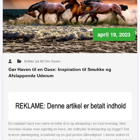
april 19, 2023
Artikler på Alt Om Haven
Gør Haven til en Oase: Inspiration til Smukke og
Afslappende Uderum
En velplejet have kan være en kilde til ro og afslapning i en travl hverdag. Men
hvordan skaber man egentlig en have, der indbyder til afslapning og hygge? Det
kræver planlægning, kreativitet og en god portion tålmodighed. I denne artikel vil