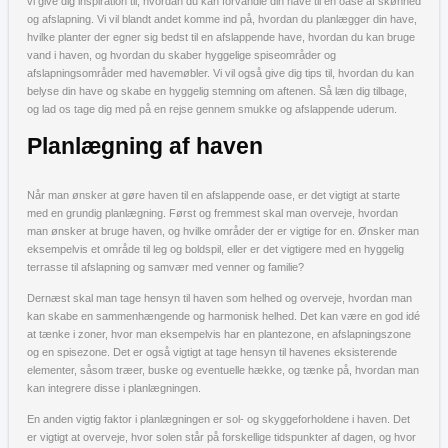
vi give dig inspiration til, hvordan du kan forvandle din have til en oase af skønhed
og afslapning. Vi vil blandt andet komme ind på, hvordan du planlægger din have,
hvilke planter der egner sig bedst til en afslappende have, hvordan du kan bruge
vand i haven, og hvordan du skaber hyggelige spiseområder og
afslapningsområder med havemøbler. Vi vil også give dig tips til, hvordan du kan
belyse din have og skabe en hyggelig stemning om aftenen. Så læn dig tilbage,
og lad os tage dig med på en rejse gennem smukke og afslappende uderum.
Planlægning af haven
Når man ønsker at gøre haven til en afslappende oase, er det vigtigt at starte
med en grundig planlægning. Først og fremmest skal man overveje, hvordan
man ønsker at bruge haven, og hvilke områder der er vigtige for en. Ønsker man
eksempelvis et område til leg og boldspil, eller er det vigtigere med en hyggelig
terrasse til afslapning og samvær med venner og familie?
Dernæst skal man tage hensyn til haven som helhed og overveje, hvordan man
kan skabe en sammenhængende og harmonisk helhed. Det kan være en god idé
at tænke i zoner, hvor man eksempelvis har en plantezone, en afslapningszone
og en spisezone. Det er også vigtigt at tage hensyn til havenes eksisterende
elementer, såsom træer, buske og eventuelle hække, og tænke på, hvordan man
kan integrere disse i planlægningen.
En anden vigtig faktor i planlægningen er sol- og skyggeforholdene i haven. Det
er vigtigt at overveje, hvor solen står på forskellige tidspunkter af dagen, og hvor