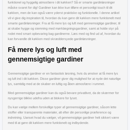
funktionel og hyggelig atmosfære i dit køkken? Så er smarte gardinløsninger
måske svaret for dig! Gardiner kan ikke kun tilføre et personligt touch til dit
køkken, men de kan også være yderst praktiske og funktionelle. I denne artikel
vil vi give dig inspiration til, hvordan du kan gøre dit køkken mere funktionelt med
smarte gardinløsninger. Fra at få mere lys og luft med gennemsigtige gardiner, til
at skabe hygge og stemning med mørklægningsgardiner, samt at holde styr på
rodet med smart opbevaring bag gardinerne. Læs med og find ud af, hvordan du
kan forvandle dit køkken med skræddersyede gardinløsninger.
Få mere lys og luft med
gennemsigtige gardiner
Gennemsigtige gardiner er en fantastisk løsning, hvis du ønsker at få mere lys
og luft ind i dit køkken. Disse gardiner giver dig mulighed for at nyde det naturlige
lys, samtidig med at de skaber en luftig og åben atmosfære i rummet.
Med gennemsigtige gardiner kan du også bevare privatlivet, da de skærmer for
nysgerrige blikke udefra uden at blokere for lyset.
Du kan vælge mellem forskellige typer af gennemsigtige gardiner, såsom lette
stoffer eller transparente materialer, alt efter din personlige præference og
indretning. Uanset hvad du vælger, vil gennemsigtige gardiner helt sikkert være
med til at gøre dit køkken mere funktionelt og indbydende.