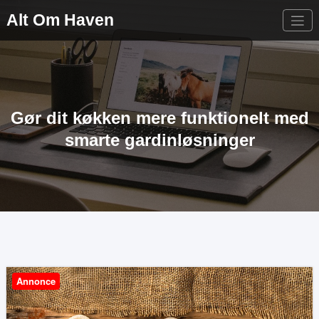
Videre
Alt Om Haven
til
indhold
Gør dit køkken mere funktionelt med
smarte gardinløsninger
Annonce