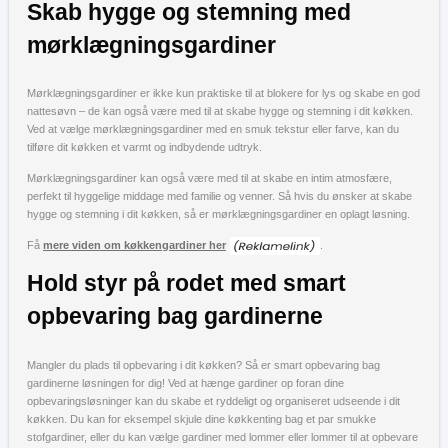
Skab hygge og stemning med
mørklægningsgardiner
Mørklægningsgardiner er ikke kun praktiske til at blokere for lys og skabe en god
nattesøvn – de kan også være med til at skabe hygge og stemning i dit køkken.
Ved at vælge mørklægningsgardiner med en smuk tekstur eller farve, kan du
tilføre dit køkken et varmt og indbydende udtryk.
Mørklægningsgardiner kan også være med til at skabe en intim atmosfære,
perfekt til hyggelige middage med familie og venner. Så hvis du ønsker at skabe
hygge og stemning i dit køkken, så er mørklægningsgardiner en oplagt løsning.
Få
mere viden om køkkengardiner her
.
Hold styr på rodet med smart
opbevaring bag gardinerne
Mangler du plads til opbevaring i dit køkken? Så er smart opbevaring bag
gardinerne løsningen for dig! Ved at hænge gardiner op foran dine
opbevaringsløsninger kan du skabe et ryddeligt og organiseret udseende i dit
køkken. Du kan for eksempel skjule dine køkkenting bag et par smukke
stofgardiner, eller du kan vælge gardiner med lommer eller lommer til at opbevare