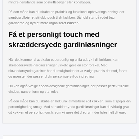
mindre genstande som opskriftsbøger eller kogebøger.
På den måde kan du skabe en praktisk og funktionel opbevaringsløsning, der
samtidig tilføjer et stilfuldt touch til dit køkken. Så hold styr på rodet bag
gardinerne og nyd et mere organiseret køkken!
Få et personligt touch med
skræddersyede gardinløsninger
Når det kommer til at skabe et personligt og unikt udtryk i dit køkken, kan
skræddersyede gardinløsninger virkelig gøre en stor forskel. Med
skræddersyede gardiner har du muligheden for at vælge præcis det stof, farve
og mønster, der passer til din personlige stil og indretning.
Du kan også vælge specialdesignede gardinløsninger, der passer perfekt til dine
vinduer, uanset form og størrelse.
På den måde kan du skabe en helt unik atmosfære i dit køkken, som afspejler din
personlighed og smag. Med skræddersyede gardinløsninger kan du virkelig give
dit køkken et personligt touch, som vil gøre det til et rum, der føles helt dit eget.