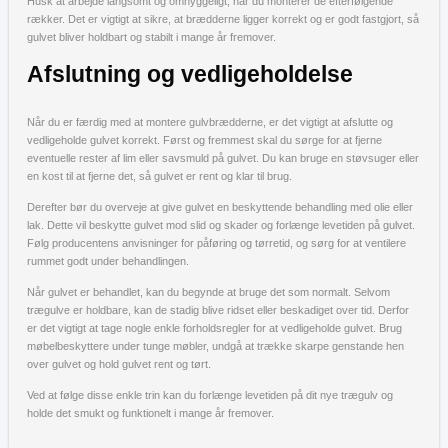
Husk at arbejde langsomt og omhyggeligt, når du monterer de efterfølgende
rækker. Det er vigtigt at sikre, at brædderne ligger korrekt og er godt fastgjort, så
gulvet bliver holdbart og stabilt i mange år fremover.
Afslutning og vedligeholdelse
Når du er færdig med at montere gulvbrædderne, er det vigtigt at afslutte og
vedligeholde gulvet korrekt. Først og fremmest skal du sørge for at fjerne
eventuelle rester af lim eller savsmuld på gulvet. Du kan bruge en støvsuger eller
en kost til at fjerne det, så gulvet er rent og klar til brug.
Derefter bør du overveje at give gulvet en beskyttende behandling med olie eller
lak. Dette vil beskytte gulvet mod slid og skader og forlænge levetiden på gulvet.
Følg producentens anvisninger for påføring og tørretid, og sørg for at ventilere
rummet godt under behandlingen.
Når gulvet er behandlet, kan du begynde at bruge det som normalt. Selvom
trægulve er holdbare, kan de stadig blive ridset eller beskadiget over tid. Derfor
er det vigtigt at tage nogle enkle forholdsregler for at vedligeholde gulvet. Brug
møbelbeskyttere under tunge møbler, undgå at trække skarpe genstande hen
over gulvet og hold gulvet rent og tørt.
Ved at følge disse enkle trin kan du forlænge levetiden på dit nye trægulv og
holde det smukt og funktionelt i mange år fremover.