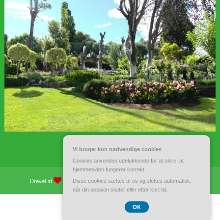
Vi bruger kun nødvendige cookies
Cookies anvendes udelukkende for at sikre, at
hjemmesiden fungerer korrekt.
Drevet af
WordPress
| Tema:
Spiko
af
Spicethemes
Disse cookies sættes af os og slettes automatisk,
når din session slutter eller efter kort tid.
CVR 37 40 77 39
OK