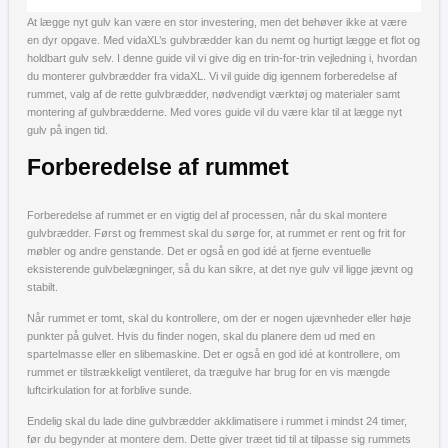
At lægge nyt gulv kan være en stor investering, men det behøver ikke at være
en dyr opgave. Med vidaXL’s gulvbrædder kan du nemt og hurtigt lægge et flot og
holdbart gulv selv. I denne guide vil vi give dig en trin-for-trin vejledning i, hvordan
du monterer gulvbrædder fra vidaXL. Vi vil guide dig igennem forberedelse af
rummet, valg af de rette gulvbrædder, nødvendigt værktøj og materialer samt
montering af gulvbrædderne. Med vores guide vil du være klar til at lægge nyt
gulv på ingen tid.
Forberedelse af rummet
Forberedelse af rummet er en vigtig del af processen, når du skal montere
gulvbrædder. Først og fremmest skal du sørge for, at rummet er rent og frit for
møbler og andre genstande. Det er også en god idé at fjerne eventuelle
eksisterende gulvbelægninger, så du kan sikre, at det nye gulv vil ligge jævnt og
stabilt.
Når rummet er tomt, skal du kontrollere, om der er nogen ujævnheder eller høje
punkter på gulvet. Hvis du finder nogen, skal du planere dem ud med en
spartelmasse eller en slibemaskine. Det er også en god idé at kontrollere, om
rummet er tilstrækkeligt ventileret, da trægulve har brug for en vis mængde
luftcirkulation for at forblive sunde.
Endelig skal du lade dine gulvbrædder akklimatisere i rummet i mindst 24 timer,
før du begynder at montere dem. Dette giver træet tid til at tilpasse sig rummets