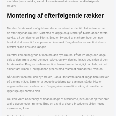
med den første række, kan du fortsætte med at montere de efterfølgende
rækker.
Montering af efterfølgende rækker
Når den første række af gulvbrædder er monteret, er det tid til at fortsætte med
de efterfølgende rækker. Start med at lægge en gulvbræt på tværs af den første
række, så den danner en T-form. Brug en blyant til at markere, hvor den nye
bræt skal skæres til for at passe ind i rummet. Brug derefter en sav til at skære
brættet til den ønskede længde.
Herefter kan du begynde at montere den nye række. Påfør lim langs den lange
side af den første bræt i den nye række, og tryk den ind i plads ved siden af den
første række. Brug en træhammer til at banke brættet forsigtigt på plads, så det
sidder fast i limen. Gentag denne proces med resten af brædderne i rækken.
Når du har monteret den nye række, kan du fortsætte med at lægge flere rækker
på samme måde. Sørg for at lægge brædderne tæt sammen, så der ikke er
nogen mellemrum mellem dem. Brug også en vinkel til at sikre, at brædderne
ligger lige og i samme plan.
Det kan være nødvendigt at tilpasse nogle af brædderne, hvis der er hjørner eller
andre ujævnheder i rummet. Brug en sav til at skære brædderne til den rigtige
størrelse og form.