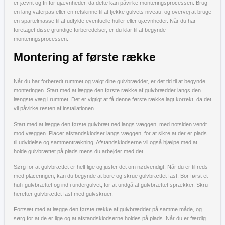
er jævnt og fri for ujævnheder, da dette kan påvirke monteringsprocessen. Brug
en lang vaterpas eller en retskinne til at tjekke gulvets niveau, og overvej at bruge
en spartelmasse til at udfylde eventuelle huller eller ujævnheder. Når du har
foretaget disse grundige forberedelser, er du klar til at begynde
monteringsprocessen.
Montering af første række
Når du har forberedt rummet og valgt dine gulvbrædder, er det tid til at begynde
monteringen. Start med at lægge den første række af gulvbrædder langs den
længste væg i rummet. Det er vigtigt at få denne første række lagt korrekt, da det
vil påvirke resten af installationen.
Start med at lægge den første gulvbræt ned langs væggen, med notsiden vendt
mod væggen. Placer afstandsklodser langs væggen, for at sikre at der er plads
til udvidelse og sammentrækning. Afstandsklodserne vil også hjælpe med at
holde gulvbrættet på plads mens du arbejder med det.
Sørg for at gulvbrættet er helt lige og juster det om nødvendigt. Når du er tilfreds
med placeringen, kan du begynde at bore og skrue gulvbrættet fast. Bor først et
hul i gulvbrættet og ind i undergulvet, for at undgå at gulvbrættet sprækker. Skru
herefter gulvbrættet fast med gulvskruer.
Fortsæt med at lægge den første række af gulvbrædder på samme måde, og
sørg for at de er lige og at afstandsklodserne holdes på plads. Når du er færdig