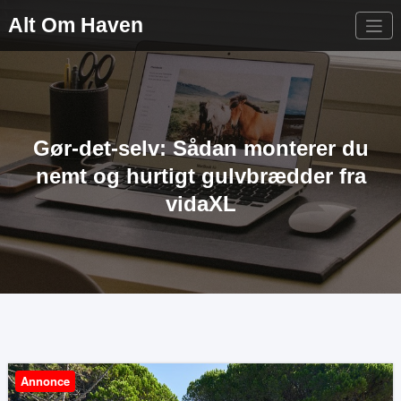
Videre
Alt Om Haven
til
indhold
Gør-det-selv: Sådan monterer du
nemt og hurtigt gulvbrædder fra
vidaXL
Annonce