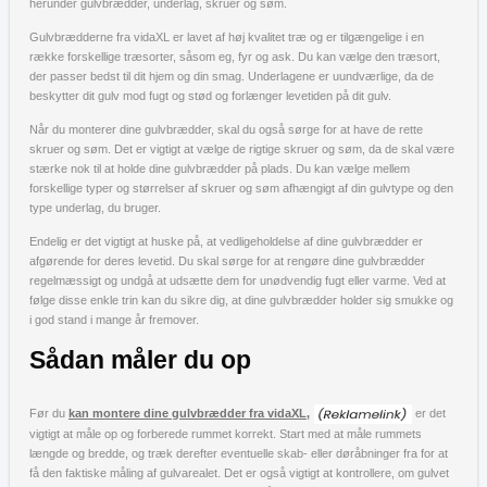
herunder gulvbrædder, underlag, skruer og søm.
Gulvbrædderne fra vidaXL er lavet af høj kvalitet træ og er tilgængelige i en
række forskellige træsorter, såsom eg, fyr og ask. Du kan vælge den træsort,
der passer bedst til dit hjem og din smag. Underlagene er uundværlige, da de
beskytter dit gulv mod fugt og stød og forlænger levetiden på dit gulv.
Når du monterer dine gulvbrædder, skal du også sørge for at have de rette
skruer og søm. Det er vigtigt at vælge de rigtige skruer og søm, da de skal være
stærke nok til at holde dine gulvbrædder på plads. Du kan vælge mellem
forskellige typer og størrelser af skruer og søm afhængigt af din gulvtype og den
type underlag, du bruger.
Endelig er det vigtigt at huske på, at vedligeholdelse af dine gulvbrædder er
afgørende for deres levetid. Du skal sørge for at rengøre dine gulvbrædder
regelmæssigt og undgå at udsætte dem for unødvendig fugt eller varme. Ved at
følge disse enkle trin kan du sikre dig, at dine gulvbrædder holder sig smukke og
i god stand i mange år fremover.
Sådan måler du op
Før du
kan montere dine gulvbrædder fra vidaXL,
er det
vigtigt at måle op og forberede rummet korrekt. Start med at måle rummets
længde og bredde, og træk derefter eventuelle skab- eller døråbninger fra for at
få den faktiske måling af gulvarealet. Det er også vigtigt at kontrollere, om gulvet