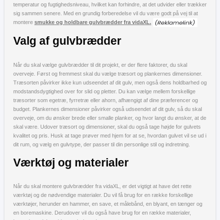
temperatur og fugtighedsniveau, hvilket kan forhindre, at det udvider eller trækker
sig sammen senere. Med en grundig forberedelse vil du være godt på vej til at
montere
smukke og holdbare gulvbrædder fra vidaXL.
Valg af gulvbrædder
Når du skal vælge gulvbrædder til dit projekt, er der flere faktorer, du skal
overveje. Først og fremmest skal du vælge træsort og plankernes dimensioner.
Træsorten påvirker ikke kun udseendet af dit gulv, men også dens holdbarhed og
modstandsdygtighed over for slid og pletter. Du kan vælge mellem forskellige
træsorter som egetræ, fyrretræ eller ahorn, afhængigt af dine præferencer og
budget. Plankernes dimensioner påvirker også udseendet af dit gulv, så du skal
overveje, om du ønsker brede eller smalle planker, og hvor langt du ønsker, at de
skal være. Udover træsort og dimensioner, skal du også tage højde for gulvets
kvalitet og pris. Husk at tage prøver med hjem for at se, hvordan gulvet vil se ud i
dit rum, og vælg en gulvtype, der passer til din personlige stil og indretning.
Værktøj og materialer
Når du skal montere gulvbrædder fra vidaXL, er det vigtigt at have det rette
værktøj og de nødvendige materialer. Du vil få brug for en række forskellige
værktøjer, herunder en hammer, en save, et målebånd, en blyant, en tænger og
en boremaskine. Derudover vil du også have brug for en række materialer,