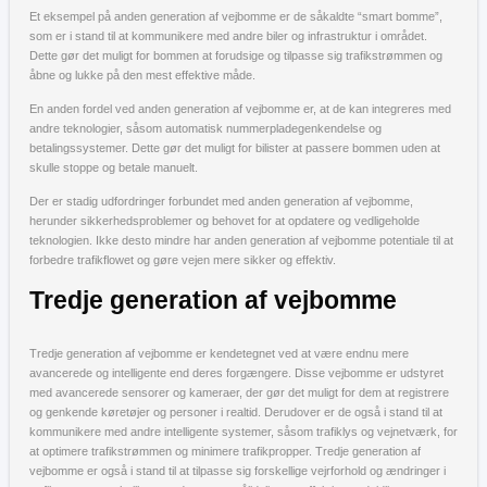
Et eksempel på anden generation af vejbomme er de såkaldte “smart bomme”,
som er i stand til at kommunikere med andre biler og infrastruktur i området.
Dette gør det muligt for bommen at forudsige og tilpasse sig trafikstrømmen og
åbne og lukke på den mest effektive måde.
En anden fordel ved anden generation af vejbomme er, at de kan integreres med
andre teknologier, såsom automatisk nummerpladegenkendelse og
betalingssystemer. Dette gør det muligt for bilister at passere bommen uden at
skulle stoppe og betale manuelt.
Der er stadig udfordringer forbundet med anden generation af vejbomme,
herunder sikkerhedsproblemer og behovet for at opdatere og vedligeholde
teknologien. Ikke desto mindre har anden generation af vejbomme potentiale til at
forbedre trafikflowet og gøre vejen mere sikker og effektiv.
Tredje generation af vejbomme
Tredje generation af vejbomme er kendetegnet ved at være endnu mere
avancerede og intelligente end deres forgængere. Disse vejbomme er udstyret
med avancerede sensorer og kameraer, der gør det muligt for dem at registrere
og genkende køretøjer og personer i realtid. Derudover er de også i stand til at
kommunikere med andre intelligente systemer, såsom trafiklys og vejnetværk, for
at optimere trafikstrømmen og minimere trafikpropper. Tredje generation af
vejbomme er også i stand til at tilpasse sig forskellige vejrforhold og ændringer i