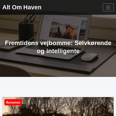
Videre
Alt Om Haven
til
indhold
Fremtidens vejbomme: Selvkørende
og intelligente
Annonce