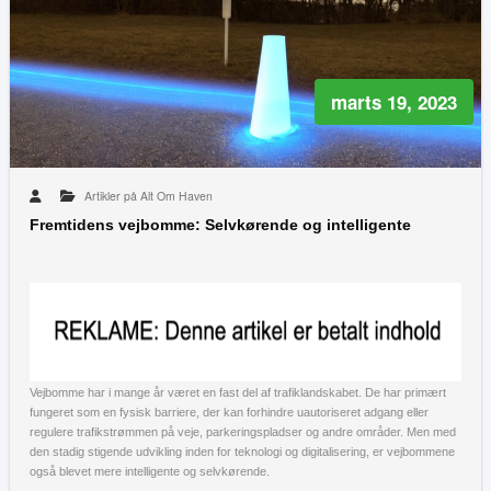
marts 19, 2023
Artikler på Alt Om Haven
Fremtidens vejbomme: Selvkørende og intelligente
Vejbomme har i mange år været en fast del af trafiklandskabet. De har primært
fungeret som en fysisk barriere, der kan forhindre uautoriseret adgang eller
regulere trafikstrømmen på veje, parkeringspladser og andre områder. Men med
den stadig stigende udvikling inden for teknologi og digitalisering, er vejbommene
også blevet mere intelligente og selvkørende.