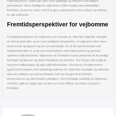
trafikmønstrene, hvilket gør dem mere pålidelige og effektive end tidligere
generationer. Disse intelligente vejbomme vil blive stadig mere almindelige i
fremtiden, da de kan være med til at gøre vejnetværket mere sikkert og effektivt
for alle trafikanter.
Fremtidsperspektiver for vejbomme
Fremtidsperspektiver for vejbomme ser lovende ud. Med den stigende mængde
af selvkørende biler og en mere intelligent infrastruktur, vil vejbomme blive mere
avancerede og tilpasse sig de nye teknologier. En af de største fordele ved
selvkørende biler er, at de kan kommunikere med vejbommene og dermed
optimere trafikstrømmen. Vejbomme vil i fremtiden kunne genkende de forskellige
køretøjer og tilpasse sig deres hastighed og størrelse. Det vil gøre det muligt at
reducere trafikpropper og øge trafiksikkerheden. Derudover vil vejbommene
også kunne fungere som opladningsstationer for elektriske køretøjer og indsamle
data om trafikken og vejenes tilstand, som kan bruges til at forbedre
infrastrukturen og sikkerheden yderligere. Den fremtidige udvikling af vejbomme
vil derfor spille en vigtig rolle i at sikre en mere effektiv og sikker transport i
fremtiden.