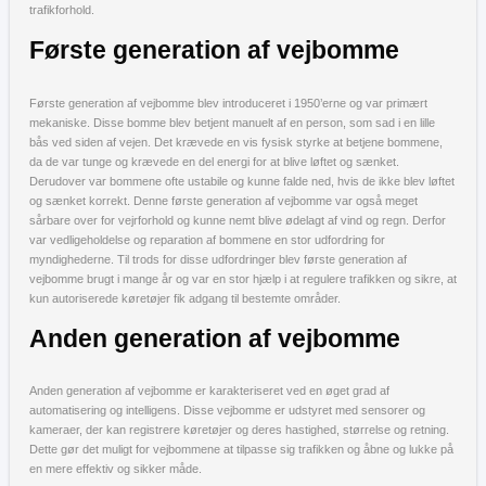
trafikforhold.
Første generation af vejbomme
Første generation af vejbomme blev introduceret i 1950’erne og var primært
mekaniske. Disse bomme blev betjent manuelt af en person, som sad i en lille
bås ved siden af vejen. Det krævede en vis fysisk styrke at betjene bommene,
da de var tunge og krævede en del energi for at blive løftet og sænket.
Derudover var bommene ofte ustabile og kunne falde ned, hvis de ikke blev løftet
og sænket korrekt. Denne første generation af vejbomme var også meget
sårbare over for vejrforhold og kunne nemt blive ødelagt af vind og regn. Derfor
var vedligeholdelse og reparation af bommene en stor udfordring for
myndighederne. Til trods for disse udfordringer blev første generation af
vejbomme brugt i mange år og var en stor hjælp i at regulere trafikken og sikre, at
kun autoriserede køretøjer fik adgang til bestemte områder.
Anden generation af vejbomme
Anden generation af vejbomme er karakteriseret ved en øget grad af
automatisering og intelligens. Disse vejbomme er udstyret med sensorer og
kameraer, der kan registrere køretøjer og deres hastighed, størrelse og retning.
Dette gør det muligt for vejbommene at tilpasse sig trafikken og åbne og lukke på
en mere effektiv og sikker måde.