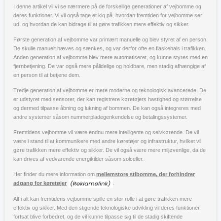
I denne artikel vil vi se nærmere på de forskellige generationer af vejbomme og
deres funktioner. Vi vil også tage et kig på, hvordan fremtiden for vejbomme ser
ud, og hvordan de kan bidrage til at gøre trafikken mere effektiv og sikker.
Første generation af vejbomme var primært manuelle og blev styret af en person.
De skulle manuelt hæves og sænkes, og var derfor ofte en flaskehals i trafikken.
Anden generation af vejbomme blev mere automatiseret, og kunne styres med en
fjernbetjening. De var også mere pålidelige og holdbare, men stadig afhængige af
en person til at betjene dem.
Tredje generation af vejbomme er mere moderne og teknologisk avancerede. De
er udstyret med sensorer, der kan registrere køretøjers hastighed og størrelse
og dermed tilpasse åbning og lukning af bommen. De kan også integreres med
andre systemer såsom nummerpladegenkendelse og betalingssystemer.
Fremtidens vejbomme vil være endnu mere intelligente og selvkørende. De vil
være i stand til at kommunikere med andre køretøjer og infrastruktur, hvilket vil
gøre trafikken mere effektiv og sikker. De vil også være mere miljøvenlige, da de
kan drives af vedvarende energikilder såsom solceller.
Her finder du mere information om
mellemstore stibomme, der forhindrer
adgang for køretøjer
.
Alt i alt kan fremtidens vejbomme spille en stor rolle i at gøre trafikken mere
effektiv og sikker. Med den stigende teknologiske udvikling vil deres funktioner
fortsat blive forbedret, og de vil kunne tilpasse sig til de stadig skiftende