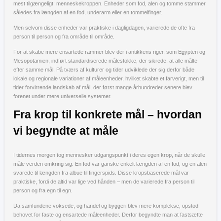
mest tilgængeligt: menneskekroppen. Enheder som fod, alen og tomme stammer
således fra længden af en fod, underarm eller en tommelfinger.
Men selvom disse enheder var praktiske i dagligdagen, varierede de ofte fra
person til person og fra område til område.
For at skabe mere ensartede rammer blev der i antikkens riger, som Egypten og
Mesopotamien, indført standardiserede målestokke, der sikrede, at alle målte
efter samme mål. På tværs af kulturer og tider udviklede der sig derfor både
lokale og regionale variationer af måleenheder, hvilket skabte et farverigt, men til
tider forvirrende landskab af mål, der først mange århundreder senere blev
forenet under mere universelle systemer.
Fra krop til konkrete mål – hvordan
vi begyndte at måle
I tidernes morgen tog mennesker udgangspunkt i deres egen krop, når de skulle
måle verden omkring sig. En fod var ganske enkelt længden af en fod, og en alen
svarede til længden fra albue til fingerspids. Disse kropsbaserede mål var
praktiske, fordi de altid var lige ved hånden – men de varierede fra person til
person og fra egn til egn.
Da samfundene voksede, og handel og byggeri blev mere komplekse, opstod
behovet for faste og ensartede måleenheder. Derfor begyndte man at fastsætte