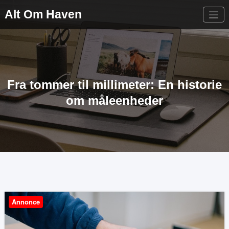
Videre
Alt Om Haven
til
indhold
Fra tommer til millimeter: En historie
om måleenheder
Annonce