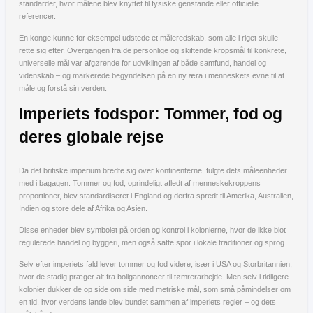
standarder, hvor målene blev knyttet til fysiske genstande eller officielle
referencer.
En konge kunne for eksempel udstede et måleredskab, som alle i riget skulle
rette sig efter. Overgangen fra de personlige og skiftende kropsmål til konkrete,
universelle mål var afgørende for udviklingen af både samfund, handel og
videnskab – og markerede begyndelsen på en ny æra i menneskets evne til at
måle og forstå sin verden.
Imperiets fodspor: Tommer, fod og
deres globale rejse
Da det britiske imperium bredte sig over kontinenterne, fulgte dets måleenheder
med i bagagen. Tommer og fod, oprindeligt afledt af menneskekroppens
proportioner, blev standardiseret i England og derfra spredt til Amerika, Australien,
Indien og store dele af Afrika og Asien.
Disse enheder blev symbolet på orden og kontrol i kolonierne, hvor de ikke blot
regulerede handel og byggeri, men også satte spor i lokale traditioner og sprog.
Selv efter imperiets fald lever tommer og fod videre, især i USA og Storbritannien,
hvor de stadig præger alt fra boligannoncer til tømrerarbejde. Men selv i tidligere
kolonier dukker de op side om side med metriske mål, som små påmindelser om
en tid, hvor verdens lande blev bundet sammen af imperiets regler – og dets