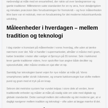
nødvendigt at måle med en ensartethed, der rakte ud over landegrænser og
gamle traditioner. Millimeteren satte standarden for en ny æra, hvor detaljerigdom
og minutiøs præcision blev forudsætningen for fremskridt – og hvor måleenheden
ikke bare var et redskab, men en forudsætning for det moderne industrisamfunds
udvikling.
Måleenheder i hverdagen – mellem
tradition og teknologi
I dag støder vi konstant på måleenheder i vores hverdag, ofte uden at tænke
nærmere over det. Når vi handler i supermarkedet, afmåler vi måske mel i gram,
køber brædder i meter eller vælger et fjernsyn på 55 tommer. Selv i køkkenet
lever gamle traditioner videre, hvor opskrifter kan angive både deciliter og
spiseskefulde, eller måske endda en sjat eller et nip.
Samtidig har teknologien banet vejen for nye måder at måle på: Vores
smartphones tæller skridt i kilometer, og smarte køkkenvægte kan skifte mellem
pund og gram med et tryk på en knap.
Selvom det metriske system har vundet indpas i store dele af verden, lever
traditionelle enheder og måder at måle på stadig side om side med digitale og
globale standarder. Dette samspil mellem det velkendte og det moderne gør, at vi
dagligt navigerer mellem tradition og teknologi – ofte uden at lægge mærke til det.