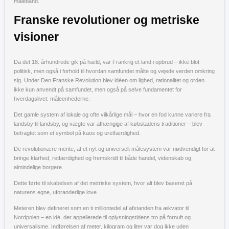
målebånd.
Franske revolutioner og metriske
visioner
Da det 18. århundrede gik på hæld, var Frankrig et land i opbrud – ikke blot
politisk, men også i forhold til hvordan samfundet målte og vejede verden omkring
sig. Under Den Franske Revolution blev idéen om lighed, rationalitet og orden
ikke kun anvendt på samfundet, men også på selve fundamentet for
hverdagslivet: måleenhederne.
Det gamle system af lokale og ofte vilkårlige mål – hvor en fod kunne variere fra
landsby til landsby, og vægte var afhængige af købstadens traditioner – blev
betragtet som et symbol på kaos og uretfærdighed.
De revolutionære mente, at et nyt og universelt målesystem var nødvendigt for at
bringe klarhed, retfærdighed og fremskridt til både handel, videnskab og
almindelige borgere.
Dette førte til skabelsen af det metriske system, hvor alt blev baseret på
naturens egne, uforanderlige love.
Meteren blev defineret som en ti milliontedel af afstanden fra ækvator til
Nordpolen – en idé, der appellerede til oplysningstidens tro på fornuft og
universalisme. Indførelsen af meter, kilogram og liter var dog ikke uden