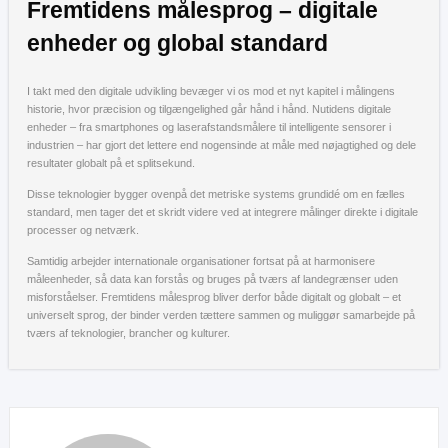
Fremtidens målesprog – digitale
enheder og global standard
I takt med den digitale udvikling bevæger vi os mod et nyt kapitel i målingens
historie, hvor præcision og tilgængelighed går hånd i hånd. Nutidens digitale
enheder – fra smartphones og laserafstandsmålere til intelligente sensorer i
industrien – har gjort det lettere end nogensinde at måle med nøjagtighed og dele
resultater globalt på et splitsekund.
Disse teknologier bygger ovenpå det metriske systems grundidé om en fælles
standard, men tager det et skridt videre ved at integrere målinger direkte i digitale
processer og netværk.
Samtidig arbejder internationale organisationer fortsat på at harmonisere
måleenheder, så data kan forstås og bruges på tværs af landegrænser uden
misforståelser. Fremtidens målesprog bliver derfor både digitalt og globalt – et
universelt sprog, der binder verden tættere sammen og muliggør samarbejde på
tværs af teknologier, brancher og kulturer.