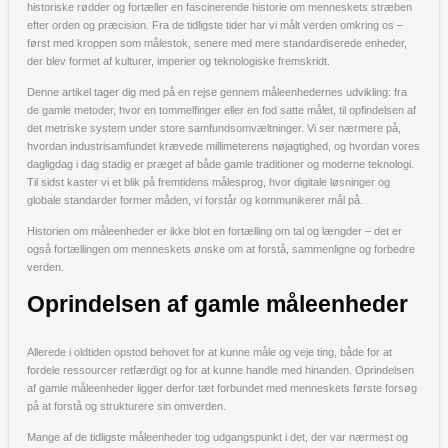
historiske rødder og fortæller en fascinerende historie om menneskets stræben
efter orden og præcision. Fra de tidligste tider har vi målt verden omkring os –
først med kroppen som målestok, senere med mere standardiserede enheder,
der blev formet af kulturer, imperier og teknologiske fremskridt.
Denne artikel tager dig med på en rejse gennem måleenhedernes udvikling: fra
de gamle metoder, hvor en tommelfinger eller en fod satte målet, til opfindelsen af
det metriske system under store samfundsomvæltninger. Vi ser nærmere på,
hvordan industrisamfundet krævede millimeterens nøjagtighed, og hvordan vores
dagligdag i dag stadig er præget af både gamle traditioner og moderne teknologi.
Til sidst kaster vi et blik på fremtidens målesprog, hvor digitale løsninger og
globale standarder former måden, vi forstår og kommunikerer mål på.
Historien om måleenheder er ikke blot en fortælling om tal og længder – det er
også fortællingen om menneskets ønske om at forstå, sammenligne og forbedre
verden.
Oprindelsen af gamle måleenheder
Allerede i oldtiden opstod behovet for at kunne måle og veje ting, både for at
fordele ressourcer retfærdigt og for at kunne handle med hinanden. Oprindelsen
af gamle måleenheder ligger derfor tæt forbundet med menneskets første forsøg
på at forstå og strukturere sin omverden.
Mange af de tidligste måleenheder tog udgangspunkt i det, der var nærmest og