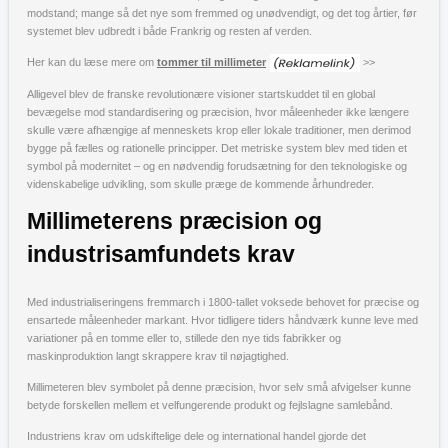
modstand; mange så det nye som fremmed og unødvendigt, og det tog årtier, før
systemet blev udbredt i både Frankrig og resten af verden.
Her kan du læse mere om
tommer til millimeter
>>
Alligevel blev de franske revolutionære visioner startskuddet til en global
bevægelse mod standardisering og præcision, hvor måleenheder ikke længere
skulle være afhængige af menneskets krop eller lokale traditioner, men derimod
bygge på fælles og rationelle principper. Det metriske system blev med tiden et
symbol på modernitet – og en nødvendig forudsætning for den teknologiske og
videnskabelige udvikling, som skulle præge de kommende århundreder.
Millimeterens præcision og
industrisamfundets krav
Med industrialiseringens fremmarch i 1800-tallet voksede behovet for præcise og
ensartede måleenheder markant. Hvor tidligere tiders håndværk kunne leve med
variationer på en tomme eller to, stillede den nye tids fabrikker og
maskinproduktion langt skrappere krav til nøjagtighed.
Millimeteren blev symbolet på denne præcision, hvor selv små afvigelser kunne
betyde forskellen mellem et velfungerende produkt og fejlslagne samlebånd.
Industriens krav om udskiftelige dele og international handel gjorde det