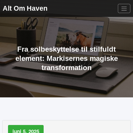
Videre
Alt Om Haven
til
indhold
Fra solbeskyttelse til stilfuldt
element: Markisernes magiske
transformation
juni 5, 2025