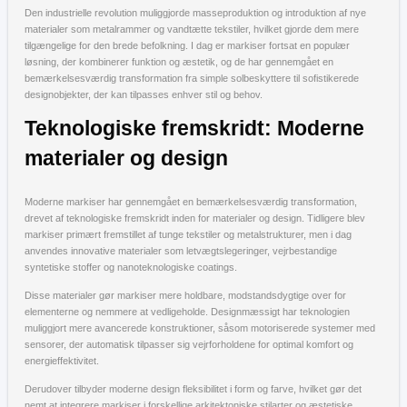
Den industrielle revolution muliggjorde masseproduktion og introduktion af nye
materialer som metalrammer og vandtætte tekstiler, hvilket gjorde dem mere
tilgængelige for den brede befolkning. I dag er markiser fortsat en populær
løsning, der kombinerer funktion og æstetik, og de har gennemgået en
bemærkelsesværdig transformation fra simple solbeskyttere til sofistikerede
designobjekter, der kan tilpasses enhver stil og behov.
Teknologiske fremskridt: Moderne
materialer og design
Moderne markiser har gennemgået en bemærkelsesværdig transformation,
drevet af teknologiske fremskridt inden for materialer og design. Tidligere blev
markiser primært fremstillet af tunge tekstiler og metalstrukturer, men i dag
anvendes innovative materialer som letvægtslegeringer, vejrbestandige
syntetiske stoffer og nanoteknologiske coatings.
Disse materialer gør markiser mere holdbare, modstandsdygtige over for
elementerne og nemmere at vedligeholde. Designmæssigt har teknologien
muliggjort mere avancerede konstruktioner, såsom motoriserede systemer med
sensorer, der automatisk tilpasser sig vejrforholdene for optimal komfort og
energieffektivitet.
Derudover tilbyder moderne design fleksibilitet i form og farve, hvilket gør det
nemt at integrere markiser i forskellige arkitektoniske stilarter og æstetiske