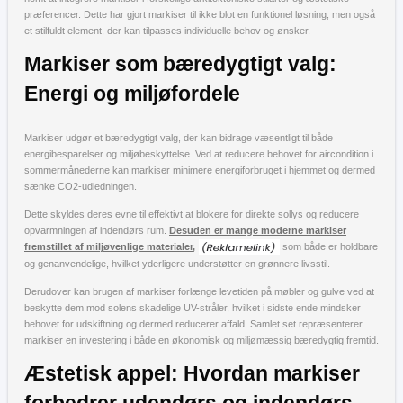
præferencer. Dette har gjort markiser til ikke blot en funktionel løsning, men også
et stilfuldt element, der kan tilpasses individuelle behov og ønsker.
Markiser som bæredygtigt valg:
Energi og miljøfordele
Markiser udgør et bæredygtigt valg, der kan bidrage væsentligt til både
energibesparelser og miljøbeskyttelse. Ved at reducere behovet for aircondition i
sommermånederne kan markiser minimere energiforbruget i hjemmet og dermed
sænke CO2-udledningen.
Dette skyldes deres evne til effektivt at blokere for direkte sollys og reducere
opvarmningen af indendørs rum.
Desuden er mange moderne markiser
fremstillet af miljøvenlige materialer,
som både er holdbare
og genanvendelige, hvilket yderligere understøtter en grønnere livsstil.
Derudover kan brugen af markiser forlænge levetiden på møbler og gulve ved at
beskytte dem mod solens skadelige UV-stråler, hvilket i sidste ende mindsker
behovet for udskiftning og dermed reducerer affald. Samlet set repræsenterer
markiser en investering i både en økonomisk og miljømæssig bæredygtig fremtid.
Æstetisk appel: Hvordan markiser