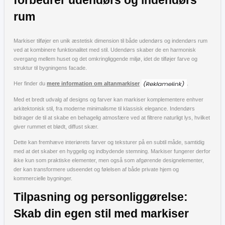
forbedrer udendørs og indendørs
rum
Markiser tilføjer en unik æstetisk dimension til både udendørs og indendørs rum
ved at kombinere funktionalitet med stil. Udendørs skaber de en harmonisk
overgang mellem huset og det omkringliggende miljø, idet de tilføjer farve og
struktur til bygningens facade.
Her finder du
mere information om altanmarkiser
.
Med et bredt udvalg af designs og farver kan markiser komplementere enhver
arkitektonisk stil, fra moderne minimalisme til klassisk elegance. Indendørs
bidrager de til at skabe en behagelig atmosfære ved at filtrere naturligt lys, hvilket
giver rummet et blødt, diffust skær.
Dette kan fremhæve interiørets farver og teksturer på en subtil måde, samtidig
med at det skaber en hyggelig og indbydende stemning. Markiser fungerer derfor
ikke kun som praktiske elementer, men også som afgørende designelementer,
der kan transformere udseendet og følelsen af både private hjem og
kommercielle bygninger.
Tilpasning og personliggørelse:
Skab din egen stil med markiser