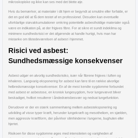
mikroskopiske og ikke kan ses med det blotte øje.
Hvis du bemærker, at materialer i dit hjem er begyndt at smuldre eller forfalde, er
det en god idé at få dem testet af en professionel. Desuden kan eventuelle
uforklarlige støvakkumulationer omkring potentielle asbestholdige materialer også
være en indikation på, at der frigives fibre. For at sikre et sundt indeklima og
minimere sundhedsrisici er det afgørende at handle hurtigt, hvis man har
mistanke om tilstedeværelsen af asbest i hjemmet.
Risici ved asbest:
Sundhedsmæssige konsekvenser
Asbest udgør en alvorlig sundhedsrisiko, især når fibrene frigives i luften og
inhaleres. Langvarig eksponering for asbest kan føre til en række alvorlige
helbredsmæssige konsekvenser. En af de mest kendte sygdomme forbundet
med asbest er asbestose, en kronisk lungesygdom, hvor lungevævet bliver
beskadiget, hvilket resulterer i åndedrætsbesvær og nedsat lungefunktion.
Derudover er der en stærk sammenhæng mellem asbesteksponering og
udvikling af visse typer kræft, herunder lungekræft og mesotheliom, en sjælden,
men aggressiv kræftform, der påvirker slimhinderne i lungerne, bughulen eller
hjertet.
Risikoen for disse sygdomme øges med intensiteten og varigheden af