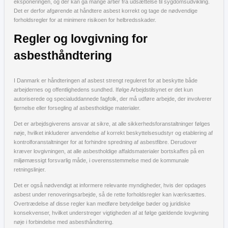
eksponeringen, og der kan gå mange årtier fra udsættelse til sygdomsudvikling.
Det er derfor afgørende at håndtere asbest korrekt og tage de nødvendige
forholdsregler for at minimere risikoen for helbredsskader.
Regler og lovgivning for
asbesthåndtering
I Danmark er håndteringen af asbest strengt reguleret for at beskytte både
arbejdernes og offentlighedens sundhed. Ifølge Arbejdstilsynet er det kun
autoriserede og specialuddannede fagfolk, der må udføre arbejde, der involverer
fjernelse eller forsegling af asbestholdige materialer.
Det er arbejdsgiverens ansvar at sikre, at alle sikkerhedsforanstaltninger følges
nøje, hvilket inkluderer anvendelse af korrekt beskyttelsesudstyr og etablering af
kontrolforanstaltninger for at forhindre spredning af asbestfibre. Derudover
kræver lovgivningen, at alle asbestholdige affaldsmaterialer bortskaffes på en
miljømæssigt forsvarlig måde, i overensstemmelse med de kommunale
retningslinjer.
Det er også nødvendigt at informere relevante myndigheder, hvis der opdages
asbest under renoveringsarbejde, så de rette forholdsregler kan iværksættes.
Overtrædelse af disse regler kan medføre betydelige bøder og juridiske
konsekvenser, hvilket understreger vigtigheden af at følge gældende lovgivning
nøje i forbindelse med asbesthåndtering.