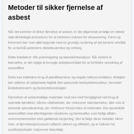
Metoder til sikker fjernelse af
asbest
Når det kommer til sikker fjernelse af asbest, er det afgørende at følge en række
nøje tilrettelagte procedurer for at minimere risikoen for eksponering. Først og
fremmest bør man altid begynde med en grundig vurdering af det berørte område
for at fastslå asbestens tilstedeværelse og omfang.
Dette indebærer ofte prøvetagning og laboratorieanalyse. Når asbest er
bekræftet, er det vigtigt at forsegle arbejdsområdet for at forhindre spredning af
asbestfibre.
Dette kan indebære brug af plastikbarrierer og negativ lufttrykventilation. Arbejdet
bør udføres af uddannede fagfolk iført passende beskyttelsesudstyr, herunder
åndedrætsværn og beskyttelsesdragter.
Fjernelsen af asbestholdige materialer skal ske med forsigtighed ved brug af
specielle teknikker, såsom vådmetoder, der reducerer støvdannelse, eller ved at
anvende specialværktøj, der minimerer forstyrrelse af materialet. Det opsamlede
asbestaffald skal efterfølgende håndteres og bortskaffes som farligt affald i
overensstemmelse med gældende lovgivning. Ved at følge disse metoder sikrer
man, at fjernelsesprocessen udføres sikkert og effektivt, og at risikoen for
sundhedsskader reduceres betydeligt.