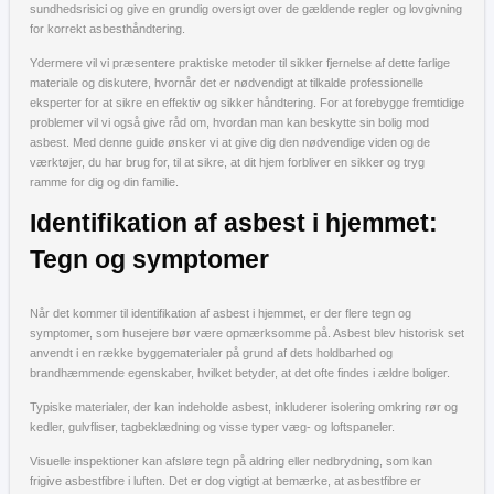
sundhedsrisici og give en grundig oversigt over de gældende regler og lovgivning
for korrekt asbesthåndtering.
Ydermere vil vi præsentere praktiske metoder til sikker fjernelse af dette farlige
materiale og diskutere, hvornår det er nødvendigt at tilkalde professionelle
eksperter for at sikre en effektiv og sikker håndtering. For at forebygge fremtidige
problemer vil vi også give råd om, hvordan man kan beskytte sin bolig mod
asbest. Med denne guide ønsker vi at give dig den nødvendige viden og de
værktøjer, du har brug for, til at sikre, at dit hjem forbliver en sikker og tryg
ramme for dig og din familie.
Identifikation af asbest i hjemmet:
Tegn og symptomer
Når det kommer til identifikation af asbest i hjemmet, er der flere tegn og
symptomer, som husejere bør være opmærksomme på. Asbest blev historisk set
anvendt i en række byggematerialer på grund af dets holdbarhed og
brandhæmmende egenskaber, hvilket betyder, at det ofte findes i ældre boliger.
Typiske materialer, der kan indeholde asbest, inkluderer isolering omkring rør og
kedler, gulvfliser, tagbeklædning og visse typer væg- og loftspaneler.
Visuelle inspektioner kan afsløre tegn på aldring eller nedbrydning, som kan
frigive asbestfibre i luften. Det er dog vigtigt at bemærke, at asbestfibre er