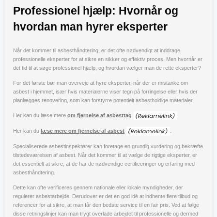
Professionel hjælp: Hvornår og
hvordan man hyrer eksperter
Når det kommer til asbesthåndtering, er det ofte nødvendigt at inddrage
professionelle eksperter for at sikre en sikker og effektiv proces. Men hvornår er
det tid til at søge professionel hjælp, og hvordan vælger man de rette eksperter?
For det første bør man overveje at hyre eksperter, når der er mistanke om
asbest i hjemmet, især hvis materialerne viser tegn på forringelse eller hvis der
planlægges renovering, som kan forstyrre potentielt asbestholdige materialer.
Her kan du læse mere
om fjernelse af asbesttag
.
Her kan du
læse mere om fjernelse af asbest
.
Specialiserede asbestinspektører kan foretage en grundig vurdering og bekræfte
tilstedeværelsen af asbest. Når det kommer til at vælge de rigtige eksperter, er
det essentielt at sikre, at de har de nødvendige certificeringer og erfaring med
asbesthåndtering.
Dette kan ofte verificeres gennem nationale eller lokale myndigheder, der
regulerer asbestarbejde. Derudover er det en god idé at indhente flere tilbud og
referencer for at sikre, at man får den bedste service til en fair pris. Ved at følge
disse retningslinjer kan man trygt overlade arbejdet til professionelle og dermed