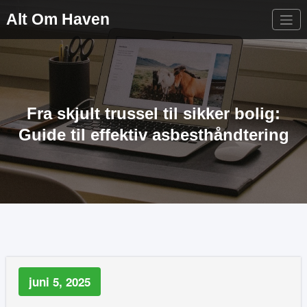
Videre
Alt Om Haven
til
indhold
Fra skjult trussel til sikker bolig:
Guide til effektiv asbesthåndtering
juni 5, 2025