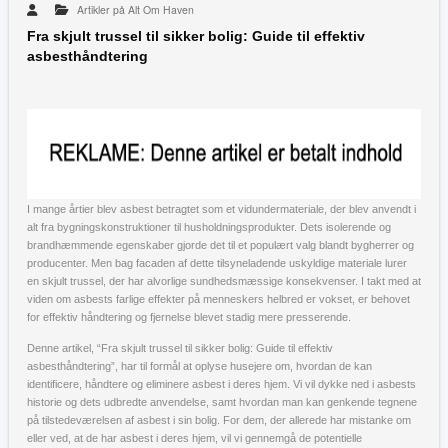
Artikler på Alt Om Haven
Fra skjult trussel til sikker bolig: Guide til effektiv
asbesthåndtering
I mange årtier blev asbest betragtet som et vidundermateriale, der blev anvendt i
alt fra bygningskonstruktioner til husholdningsprodukter. Dets isolerende og
brandhæmmende egenskaber gjorde det til et populært valg blandt bygherrer og
producenter. Men bag facaden af dette tilsyneladende uskyldige materiale lurer
en skjult trussel, der har alvorlige sundhedsmæssige konsekvenser. I takt med at
viden om asbests farlige effekter på menneskers helbred er vokset, er behovet
for effektiv håndtering og fjernelse blevet stadig mere presserende.
Denne artikel, “Fra skjult trussel til sikker bolig: Guide til effektiv
asbesthåndtering”, har til formål at oplyse husejere om, hvordan de kan
identificere, håndtere og eliminere asbest i deres hjem. Vi vil dykke ned i asbests
historie og dets udbredte anvendelse, samt hvordan man kan genkende tegnene
på tilstedeværelsen af asbest i sin bolig. For dem, der allerede har mistanke om
eller ved, at de har asbest i deres hjem, vil vi gennemgå de potentielle