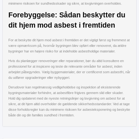
minimere risikoen for sundhedsskader og sikre, at lovgivningen overholdes.
Forebyggelse: Sådan beskytter du
dit hjem mod asbest i fremtiden
For at beskytte dit hjem mod asbest i fremtiden er det vigtigt først og fremmest at
være opmærksom på, hvornår bygningen blev opført eller renoveret, da ældre
bygninger har en højere risiko for at indeholde asbestholdige materialer.
Hvis du planlægger renoveringer eller reparationer, bør du altid konsultere en
professionel for at inspicere og teste de relevante områder for asbest, inden
arbejdet påbegyndes. Vælg byggematerialer, der er certificeret som asbestfri, når
du udfører opgraderinger eller nybyggeri.
Derudover kan regelmæssig vedligeholdelse og inspektion af eksisterende
bygningsmaterialer forhindre, at asbestfibre frigives gennem slid eller skader.
Hold dig opdateret med de nyeste retningslinjer og lovgivning om asbest for at
sikre, at dit hjem altid overholder de gældende sikkerhedsstandarder. Ved at tage
disse forholdsregler kan du minimere risikoen for asbesteksponering og beskytte
både din og din families sundhed i fremtiden.