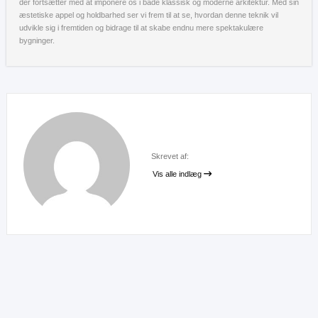
der fortsætter med at imponere os i både klassisk og moderne arkitektur. Med sin
æstetiske appel og holdbarhed ser vi frem til at se, hvordan denne teknik vil
udvikle sig i fremtiden og bidrage til at skabe endnu mere spektakulære
bygninger.
Skrevet af:
Vis alle indlæg