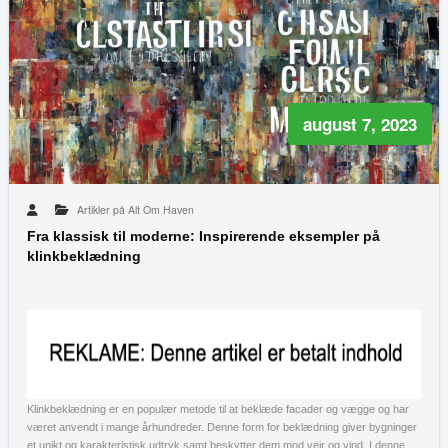
august 7, 2023
Artikler på Alt Om Haven
Fra klassisk til moderne: Inspirerende eksempler på
klinkbeklædning
Klinkbeklædning er en populær metode til at beklæde facader og vægge og har
været anvendt i mange århundreder. Denne form for beklædning giver bygninger
et unikt og karakteristisk udtryk samt beskytter dem mod vejr og vind. I denne