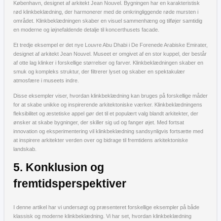
København, designet af arkitekt Jean Nouvel. Bygningen har en karakteristisk
rød klinkbeklædning, der harmonerer med de omkringliggende røde mursten i
området. Klinkbeklædningen skaber en visuel sammenhæng og tilføjer samtidig
en moderne og iøjnefaldende detalje til koncerthusets facade.
Et tredje eksempel er det nye Louvre Abu Dhabi i De Forenede Arabiske Emirater,
designet af arkitekt Jean Nouvel. Museet er omgivet af en stor kuppel, der består
af otte lag klinker i forskellige størrelser og farver. Klinkbeklædningen skaber en
smuk og kompleks struktur, der filtrerer lyset og skaber en spektakulær
atmosfære i museets indre.
Disse eksempler viser, hvordan klinkbeklædning kan bruges på forskellige måder
for at skabe unikke og inspirerende arkitektoniske værker. Klinkbeklædningens
fleksibilitet og æstetiske appel gør det til et populært valg blandt arkitekter, der
ønsker at skabe bygninger, der skiller sig ud og fanger øjet. Med fortsat
innovation og eksperimentering vil klinkbeklædning sandsynligvis fortsætte med
at inspirere arkitekter verden over og bidrage til fremtidens arkitektoniske
landskab.
5. Konklusion og
fremtidsperspektiver
I denne artikel har vi undersøgt og præsenteret forskellige eksempler på både
klassisk og moderne klinkbeklædning. Vi har set, hvordan klinkbeklædning