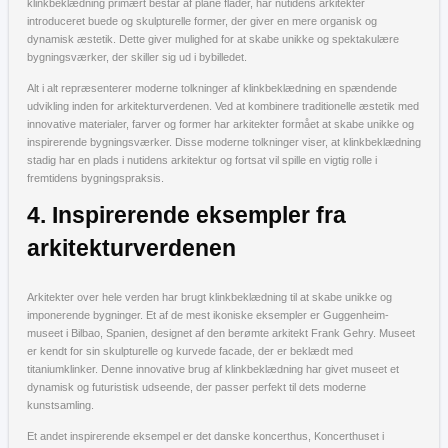
klinkbeklædning primært består af plane flader, har nutidens arkitekter
introduceret buede og skulpturelle former, der giver en mere organisk og
dynamisk æstetik. Dette giver mulighed for at skabe unikke og spektakulære
bygningsværker, der skiller sig ud i bybilledet.
Alt i alt repræsenterer moderne tolkninger af klinkbeklædning en spændende
udvikling inden for arkitekturverdenen. Ved at kombinere traditionelle æstetik med
innovative materialer, farver og former har arkitekter formået at skabe unikke og
inspirerende bygningsværker. Disse moderne tolkninger viser, at klinkbeklædning
stadig har en plads i nutidens arkitektur og fortsat vil spille en vigtig rolle i
fremtidens bygningspraksis.
4. Inspirerende eksempler fra
arkitekturverdenen
Arkitekter over hele verden har brugt klinkbeklædning til at skabe unikke og
imponerende bygninger. Et af de mest ikoniske eksempler er Guggenheim-
museet i Bilbao, Spanien, designet af den berømte arkitekt Frank Gehry. Museet
er kendt for sin skulpturelle og kurvede facade, der er beklædt med
titaniumklinker. Denne innovative brug af klinkbeklædning har givet museet et
dynamisk og futuristisk udseende, der passer perfekt til dets moderne
kunstsamling.
Et andet inspirerende eksempel er det danske koncerthus, Koncerthuset i