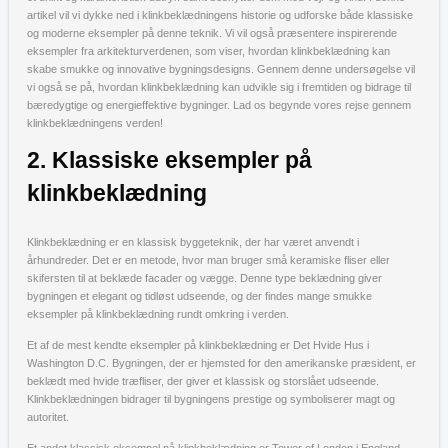
artikel vil vi dykke ned i klinkbeklædningens historie og udforske både klassiske
og moderne eksempler på denne teknik. Vi vil også præsentere inspirerende
eksempler fra arkitekturverdenen, som viser, hvordan klinkbeklædning kan
skabe smukke og innovative bygningsdesigns. Gennem denne undersøgelse vil
vi også se på, hvordan klinkbeklædning kan udvikle sig i fremtiden og bidrage til
bæredygtige og energieffektive bygninger. Lad os begynde vores rejse gennem
klinkbeklædningens verden!
2. Klassiske eksempler på
klinkbeklædning
Klinkbeklædning er en klassisk byggeteknik, der har været anvendt i
århundreder. Det er en metode, hvor man bruger små keramiske fliser eller
skifersten til at beklæde facader og vægge. Denne type beklædning giver
bygningen et elegant og tidløst udseende, og der findes mange smukke
eksempler på klinkbeklædning rundt omkring i verden.
Et af de mest kendte eksempler på klinkbeklædning er Det Hvide Hus i
Washington D.C. Bygningen, der er hjemsted for den amerikanske præsident, er
beklædt med hvide træfliser, der giver et klassisk og storslået udseende.
Klinkbeklædningen bidrager til bygningens prestige og symboliserer magt og
autoritet.
Et andet klassisk eksempel på klinkbeklædning er Tower of London i England.