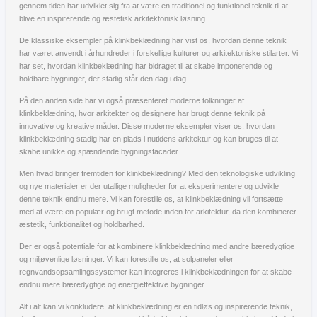
gennem tiden har udviklet sig fra at være en traditionel og funktionel teknik til at
blive en inspirerende og æstetisk arkitektonisk løsning.
De klassiske eksempler på klinkbeklædning har vist os, hvordan denne teknik
har været anvendt i århundreder i forskellige kulturer og arkitektoniske stilarter. Vi
har set, hvordan klinkbeklædning har bidraget til at skabe imponerende og
holdbare bygninger, der stadig står den dag i dag.
På den anden side har vi også præsenteret moderne tolkninger af
klinkbeklædning, hvor arkitekter og designere har brugt denne teknik på
innovative og kreative måder. Disse moderne eksempler viser os, hvordan
klinkbeklædning stadig har en plads i nutidens arkitektur og kan bruges til at
skabe unikke og spændende bygningsfacader.
Men hvad bringer fremtiden for klinkbeklædning? Med den teknologiske udvikling
og nye materialer er der utallige muligheder for at eksperimentere og udvikle
denne teknik endnu mere. Vi kan forestille os, at klinkbeklædning vil fortsætte
med at være en populær og brugt metode inden for arkitektur, da den kombinerer
æstetik, funktionalitet og holdbarhed.
Der er også potentiale for at kombinere klinkbeklædning med andre bæredygtige
og miljøvenlige løsninger. Vi kan forestille os, at solpaneler eller
regnvandsopsamlingssystemer kan integreres i klinkbeklædningen for at skabe
endnu mere bæredygtige og energieffektive bygninger.
Alt i alt kan vi konkludere, at klinkbeklædning er en tidløs og inspirerende teknik,