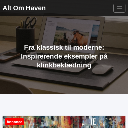
Videre
Alt Om Haven
til
indhold
Fra klassisk til moderne:
Inspirerende eksempler på
klinkbeklædning
Annonce