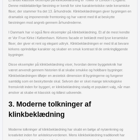
Denne middelalderlige fæstning er kendt for sine karakteristiske røde keramiske
fliser, der stammer fra det 13. århundrede. Klinkbeklædningen giver bygningen en
dramatisk og imponerende fremtoning og har været med til at beskytte
fæstningen mod angreb gennem århundrederne.
I Danmark har vi også flere eksempler på klinkbeklædning. Et af de mest kendte
er Vor Frue Kirke i København. Kirkens facade er beklædt med lyse keramiske
fliser, der giver et rent og elegant udtryk. Klinkbeklædningen er med til at bevare
kirkens oprindelige karakter og skaber en smuk kontrast til de omkringliggende
bygninger.
Disse eksempler på klinkbeklædning viser, hvordan denne byggeteknik har
været anvendt gennem historien til at skabe smukke og holdbare bygninger.
Klinkbeklædningen tilføjer en æstetisk dimension til bygningerne og fungerer
samtidig som en beskyttende skal. Selvom der er sket mange teknologiske
fremskridt inden for byggeri, er klinkbeklædning stadig et populært valg, når man
ønsker at skabe et klassisk og tidløst udseende.
3. Moderne tolkninger af
klinkbeklædning
Moderne tolkninger af klinkbeklædning har skabt en bølge af nytænkning og
kreativitet inden for arkitekturverdenen. Mens klinkbeklædning traditionelt har