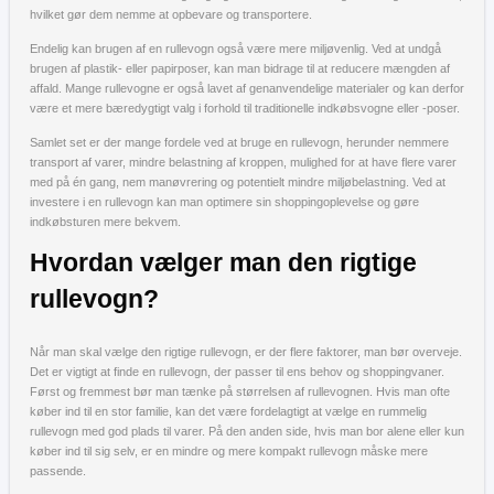
hvilket gør dem nemme at opbevare og transportere.
Endelig kan brugen af en rullevogn også være mere miljøvenlig. Ved at undgå
brugen af plastik- eller papirposer, kan man bidrage til at reducere mængden af
affald. Mange rullevogne er også lavet af genanvendelige materialer og kan derfor
være et mere bæredygtigt valg i forhold til traditionelle indkøbsvogne eller -poser.
Samlet set er der mange fordele ved at bruge en rullevogn, herunder nemmere
transport af varer, mindre belastning af kroppen, mulighed for at have flere varer
med på én gang, nem manøvrering og potentielt mindre miljøbelastning. Ved at
investere i en rullevogn kan man optimere sin shoppingoplevelse og gøre
indkøbsturen mere bekvem.
Hvordan vælger man den rigtige
rullevogn?
Når man skal vælge den rigtige rullevogn, er der flere faktorer, man bør overveje.
Det er vigtigt at finde en rullevogn, der passer til ens behov og shoppingvaner.
Først og fremmest bør man tænke på størrelsen af rullevognen. Hvis man ofte
køber ind til en stor familie, kan det være fordelagtigt at vælge en rummelig
rullevogn med god plads til varer. På den anden side, hvis man bor alene eller kun
køber ind til sig selv, er en mindre og mere kompakt rullevogn måske mere
passende.