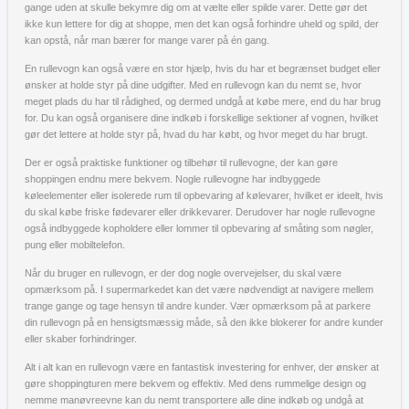
gange uden at skulle bekymre dig om at vælte eller spilde varer. Dette gør det
ikke kun lettere for dig at shoppe, men det kan også forhindre uheld og spild, der
kan opstå, når man bærer for mange varer på én gang.
En rullevogn kan også være en stor hjælp, hvis du har et begrænset budget eller
ønsker at holde styr på dine udgifter. Med en rullevogn kan du nemt se, hvor
meget plads du har til rådighed, og dermed undgå at købe mere, end du har brug
for. Du kan også organisere dine indkøb i forskellige sektioner af vognen, hvilket
gør det lettere at holde styr på, hvad du har købt, og hvor meget du har brugt.
Der er også praktiske funktioner og tilbehør til rullevogne, der kan gøre
shoppingen endnu mere bekvem. Nogle rullevogne har indbyggede
køleelementer eller isolerede rum til opbevaring af kølevarer, hvilket er ideelt, hvis
du skal købe friske fødevarer eller drikkevarer. Derudover har nogle rullevogne
også indbyggede kopholdere eller lommer til opbevaring af småting som nøgler,
pung eller mobiltelefon.
Når du bruger en rullevogn, er der dog nogle overvejelser, du skal være
opmærksom på. I supermarkedet kan det være nødvendigt at navigere mellem
trange gange og tage hensyn til andre kunder. Vær opmærksom på at parkere
din rullevogn på en hensigtsmæssig måde, så den ikke blokerer for andre kunder
eller skaber forhindringer.
Alt i alt kan en rullevogn være en fantastisk investering for enhver, der ønsker at
gøre shoppingturen mere bekvem og effektiv. Med dens rummelige design og
nemme manøvreevne kan du nemt transportere alle dine indkøb og undgå at