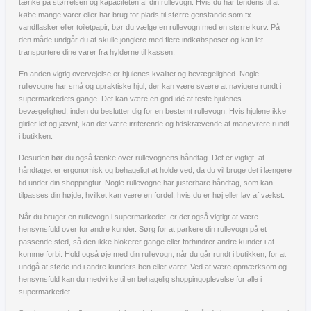
tænke på størrelsen og kapaciteten af din rullevogn. Hvis du har tendens til at
købe mange varer eller har brug for plads til større genstande som fx
vandflasker eller toiletpapir, bør du vælge en rullevogn med en større kurv. På
den måde undgår du at skulle jonglere med flere indkøbsposer og kan let
transportere dine varer fra hylderne til kassen.
En anden vigtig overvejelse er hjulenes kvalitet og bevægelighed. Nogle
rullevogne har små og upraktiske hjul, der kan være svære at navigere rundt i
supermarkedets gange. Det kan være en god idé at teste hjulenes
bevægelighed, inden du beslutter dig for en bestemt rullevogn. Hvis hjulene ikke
glider let og jævnt, kan det være irriterende og tidskrævende at manøvrere rundt
i butikken.
Desuden bør du også tænke over rullevognens håndtag. Det er vigtigt, at
håndtaget er ergonomisk og behageligt at holde ved, da du vil bruge det i længere
tid under din shoppingtur. Nogle rullevogne har justerbare håndtag, som kan
tilpasses din højde, hvilket kan være en fordel, hvis du er høj eller lav af vækst.
Når du bruger en rullevogn i supermarkedet, er det også vigtigt at være
hensynsfuld over for andre kunder. Sørg for at parkere din rullevogn på et
passende sted, så den ikke blokerer gange eller forhindrer andre kunder i at
komme forbi. Hold også øje med din rullevogn, når du går rundt i butikken, for at
undgå at støde ind i andre kunders ben eller varer. Ved at være opmærksom og
hensynsfuld kan du medvirke til en behagelig shoppingoplevelse for alle i
supermarkedet.