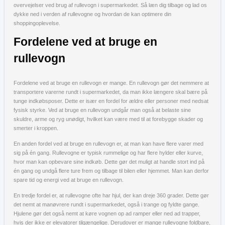
overvejelser ved brug af rullevogn i supermarkedet. Så læn dig tilbage og lad os
dykke ned i verden af rullevogne og hvordan de kan optimere din
shoppingoplevelse.
Fordelene ved at bruge en
rullevogn
Fordelene ved at bruge en rullevogn er mange. En rullevogn gør det nemmere at
transportere varerne rundt i supermarkedet, da man ikke længere skal bære på
tunge indkøbsposer. Dette er især en fordel for ældre eller personer med nedsat
fysisk styrke. Ved at bruge en rullevogn undgår man også at belaste sine
skuldre, arme og ryg unødigt, hvilket kan være med til at forebygge skader og
smerter i kroppen.
En anden fordel ved at bruge en rullevogn er, at man kan have flere varer med
sig på én gang. Rullevogne er typisk rummelige og har flere hylder eller kurve,
hvor man kan opbevare sine indkøb. Dette gør det muligt at handle stort ind på
én gang og undgå flere ture frem og tilbage til bilen eller hjemmet. Man kan derfor
spare tid og energi ved at bruge en rullevogn.
En tredje fordel er, at rullevogne ofte har hjul, der kan dreje 360 grader. Dette gør
det nemt at manøvrere rundt i supermarkedet, også i trange og fyldte gange.
Hjulene gør det også nemt at køre vognen op ad ramper eller ned ad trapper,
hvis der ikke er elevatorer tilgængelige. Derudover er mange rullevogne foldbare,