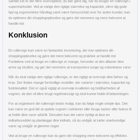
Samlet set er der flere overvejelser, du bør gøre dig, når du bruger en rullevogn i
supermarkedet. Ved at vælge den rigtige størrelse og kapacitet, sikre dig gode
hjul og ergonomiske håndtag samt være hensynsfuld over for andre kunder, kan
du optimere din shoppingoplevelse og gøre det nemmere og mere bekvemt at
handle ind.
Konklusion
En rullevogn kan være en fantastisk investering, der kan optimere din
shoppingoplevelse og gøre det mere bekvemt og praktisk at handle ind.
Fordelene ved at bruge en rullevogn er mange, herunder at den aflaster dine
arme og skuldre, og gør det nemmere at transportere tunge og voluminøse varer.
Når du skal vælge den rigtige rullevogn, er det vigtigt at overveje dine behov og
krav. Der findes mange forskellige modeller, der varierer i størrelse, kapacitet og
funktionalitet. Det er også vigtigt at overveje kvaliteten og holdbarheden af
vognen, da den vil blive brugt regelmæssigt og skal kunne holde til belastningen.
For at organisere din rullevogn bedst muligt, kan du følge nogle simple tips. Det
kan være en god idé at opdele vognen i sektioner eller bruge tasker eller bokse til
at holde dine varer adskilt. Desuden kan det være nyttigt at lave en
indkøbsseddel og planlægge dine indkøb, så du undgår at købe unødvendige
varer og undgår at glemme noget.
Ved at bruge en rullevogn kan du gøre din shopping mere bekvemt og effektivt.