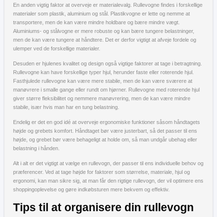
En anden vigtig faktor at overveje er materialevalg. Rullevogne findes i forskellige
materialer som plastik, aluminium og stål. Plastikvogne er lette og nemme at
transportere, men de kan være mindre holdbare og bære mindre vægt.
Aluminiums- og stålvogne er mere robuste og kan bære tungere belastninger,
men de kan være tungere at håndtere. Det er derfor vigtigt at afveje fordele og
ulemper ved de forskellige materialer.
Desuden er hjulenes kvalitet og design også vigtige faktorer at tage i betragtning.
Rullevogne kan have forskellige typer hjul, herunder faste eller roterende hjul.
Fasthjulede rullevogne kan være mere stabile, men de kan være sværere at
manøvrere i smalle gange eller rundt om hjørner. Rullevogne med roterende hjul
giver større fleksibilitet og nemmere manøvrering, men de kan være mindre
stabile, især hvis man har en tung belastning.
Endelig er det en god idé at overveje ergonomiske funktioner såsom håndtagets
højde og grebets komfort. Håndtaget bør være justerbart, så det passer til ens
højde, og grebet bør være behageligt at holde om, så man undgår ubehag eller
belastning i hånden.
Alt i alt er det vigtigt at vælge en rullevogn, der passer til ens individuelle behov og
præferencer. Ved at tage højde for faktorer som størrelse, materiale, hjul og
ergonomi, kan man sikre sig, at man får den rigtige rullevogn, der vil optimere ens
shoppingoplevelse og gøre indkøbsturen mere bekvem og effektiv.
Tips til at organisere din rullevogn