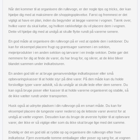
Når det kommer til at organisere din rullevogn, er der nogle tips og tricks, der kan
hjælpe dig med at maksimere din shoppingoplevelse. Først og fremmest er det
vigtigt at have en plan, inden du begynder at lægge varerne i vognen. Tænk over,
hvilke varer du skal købe, og hvilken rækkefølge du vil placere dem i vognen.
Dette vil hjælpe dig med at undgå at skulle flytte rundt på varerne senere.
En god måde at organisere din rullevogn på er ved at opdele den i sektioner. Du
kan for eksempel placere frugt og grøntsager sammen i en sektion,
mejeriprodukter i en anden sektion og tørvarer i en tredje sektion. Dette gør det
nemmere for dig at finde de varer, du har brug for, og sikrer, at de ikke bliver
blandet sammen under indkøbsturen.
En anden god idé er at bruge genanvendelige indkøbsposer eller små
opbevaringskasser til at holde styr på dine varer. På den måde kan du holde
forskellige typer varer adskilt, så du undgår at skulle lede efter dem senere. Du
kan også bruge poser eller kasser til at holde varerne organiseret og stabile, så
de ikke vælter rundt under transporten.
Husk også at udnytte pladsen i din rullevogn på en smart måde. Du kan for
eksempel placere de tungeste varer nederst og de letteste varer øverst for at
undgå at vælte vognen. Desuden kan du bruge de øverste hylder til at opbevare
varer, der ikke er så vigtige eller som du ikke skal bruge lige med det samme.
Endelig er det en god idé at rydde op og organisere din rullevogn efter hver
indkøbstur. Fjern eventuelle tomme emballager eller poser og sørg for, at vognen