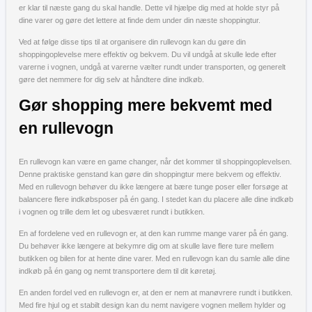
er klar til næste gang du skal handle. Dette vil hjælpe dig med at holde styr på
dine varer og gøre det lettere at finde dem under din næste shoppingtur.
Ved at følge disse tips til at organisere din rullevogn kan du gøre din
shoppingoplevelse mere effektiv og bekvem. Du vil undgå at skulle lede efter
varerne i vognen, undgå at varerne vælter rundt under transporten, og generelt
gøre det nemmere for dig selv at håndtere dine indkøb.
Gør shopping mere bekvemt med
en rullevogn
En rullevogn kan være en game changer, når det kommer til shoppingoplevelsen.
Denne praktiske genstand kan gøre din shoppingtur mere bekvem og effektiv.
Med en rullevogn behøver du ikke længere at bære tunge poser eller forsøge at
balancere flere indkøbsposer på én gang. I stedet kan du placere alle dine indkøb
i vognen og trille dem let og ubesværet rundt i butikken.
En af fordelene ved en rullevogn er, at den kan rumme mange varer på én gang.
Du behøver ikke længere at bekymre dig om at skulle lave flere ture mellem
butikken og bilen for at hente dine varer. Med en rullevogn kan du samle alle dine
indkøb på én gang og nemt transportere dem til dit køretøj.
En anden fordel ved en rullevogn er, at den er nem at manøvrere rundt i butikken.
Med fire hjul og et stabilt design kan du nemt navigere vognen mellem hylder og