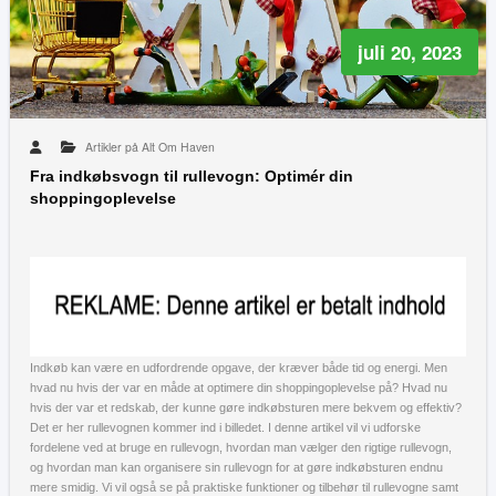
juli 20, 2023
Artikler på Alt Om Haven
Fra indkøbsvogn til rullevogn: Optimér din
shoppingoplevelse
Indkøb kan være en udfordrende opgave, der kræver både tid og energi. Men
hvad nu hvis der var en måde at optimere din shoppingoplevelse på? Hvad nu
hvis der var et redskab, der kunne gøre indkøbsturen mere bekvem og effektiv?
Det er her rullevognen kommer ind i billedet. I denne artikel vil vi udforske
fordelene ved at bruge en rullevogn, hvordan man vælger den rigtige rullevogn,
og hvordan man kan organisere sin rullevogn for at gøre indkøbsturen endnu
mere smidig. Vi vil også se på praktiske funktioner og tilbehør til rullevogne samt