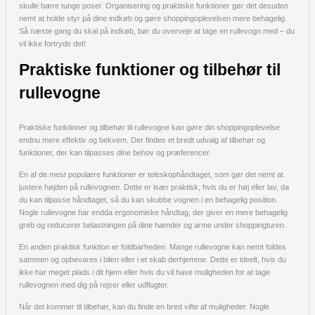
skulle bære tunge poser. Organisering og praktiske funktioner gør det desuden
nemt at holde styr på dine indkøb og gøre shoppingoplevelsen mere behagelig.
Så næste gang du skal på indkøb, bør du overveje at tage en rullevogn med – du
vil ikke fortryde det!
Praktiske funktioner og tilbehør til
rullevogne
Praktiske funktioner og tilbehør til rullevogne kan gøre din shoppingoplevelse
endnu mere effektiv og bekvem. Der findes et bredt udvalg af tilbehør og
funktioner, der kan tilpasses dine behov og præferencer.
En af de mest populære funktioner er teleskophåndtaget, som gør det nemt at
justere højden på rullevognen. Dette er især praktisk, hvis du er høj eller lav, da
du kan tilpasse håndtaget, så du kan skubbe vognen i en behagelig position.
Nogle rullevogne har endda ergonomiske håndtag, der giver en mere behagelig
greb og reducerer belastningen på dine hænder og arme under shoppingturen.
En anden praktisk funktion er foldbarheden. Mange rullevogne kan nemt foldes
sammen og opbevares i bilen eller i et skab derhjemme. Dette er ideelt, hvis du
ikke har meget plads i dit hjem eller hvis du vil have muligheden for at tage
rullevognen med dig på rejser eller udflugter.
Når det kommer til tilbehør, kan du finde en bred vifte af muligheder. Nogle