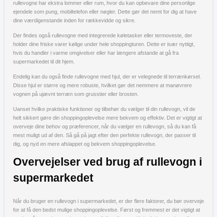
rullevogne har ekstra lommer eller rum, hvor du kan opbevare dine personlige
ejendele som pung, mobiltelefon eller nøgler. Dette gør det nemt for dig at have
dine værdigenstande inden for rækkevidde og sikre.
Der findes også rullevogne med integrerede køletasker eller termoveste, der
holder dine friske varer kølige under hele shoppingturen. Dette er især nyttigt,
hvis du handler i varme omgivelser eller har længere afstande at gå fra
supermarkedet til dit hjem.
Endelig kan du også finde rullevogne med hjul, der er velegnede til terrænkørsel.
Disse hjul er større og mere robuste, hvilket gør det nemmere at manøvrere
vognen på ujævnt terræn som grusstier eller brosten.
Uanset hvilke praktiske funktioner og tilbehør du vælger til din rullevogn, vil de
helt sikkert gøre din shoppingoplevelse mere bekvem og effektiv. Det er vigtigt at
overveje dine behov og præferencer, når du vælger en rullevogn, så du kan få
mest muligt ud af den. Så gå på jagt efter den perfekte rullevogn, der passer til
dig, og nyd en mere afslappet og bekvem shoppingoplevelse.
Overvejelser ved brug af rullevogn i
supermarkedet
Når du bruger en rullevogn i supermarkedet, er der flere faktorer, du bør overveje
for at få den bedst mulige shoppingoplevelse. Først og fremmest er det vigtigt at