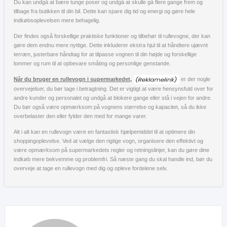
Du kan undgå at bære tunge poser og undgå at skulle gå flere gange frem og
tilbage fra butikken til din bil. Dette kan spare dig tid og energi og gøre hele
indkøbsoplevelsen mere behagelig.
Der findes også forskellige praktiske funktioner og tilbehør til rullevogne, der kan
gøre dem endnu mere nyttige. Dette inkluderer ekstra hjul til at håndtere ujævnt
terræn, justerbare håndtag for at tilpasse vognen til din højde og forskellige
lommer og rum til at opbevare småting og personlige genstande.
Når du bruger en rullevogn i supermarkedet,
er der nogle
overvejelser, du bør tage i betragtning. Det er vigtigt at være hensynsfuld over for
andre kunder og personalet og undgå at blokere gange eller stå i vejen for andre.
Du bør også være opmærksom på vognens størrelse og kapacitet, så du ikke
overbelaster den eller fylder den med for mange varer.
Alt i alt kan en rullevogn være en fantastisk hjælpemiddel til at optimere din
shoppingoplevelse. Ved at vælge den rigtige vogn, organisere den effektivt og
være opmærksom på supermarkedets regler og retningslinjer, kan du gøre dine
indkøb mere bekvemme og problemfri. Så næste gang du skal handle ind, bør du
overveje at tage en rullevogn med dig og opleve fordelene selv.