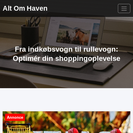
Videre
Alt Om Haven
til
indhold
Fra indkøbsvogn til rullevogn:
Optimér din shoppingoplevelse
Annonce