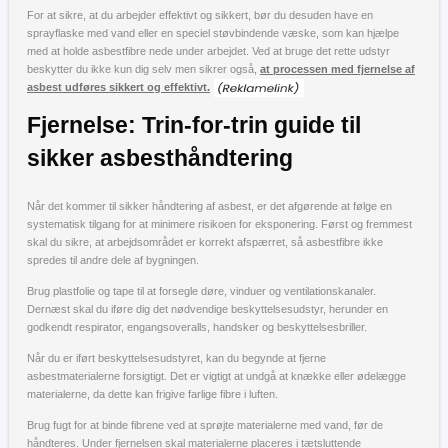
For at sikre, at du arbejder effektivt og sikkert, bør du desuden have en
sprayflaske med vand eller en speciel støvbindende væske, som kan hjælpe
med at holde asbestfibre nede under arbejdet. Ved at bruge det rette udstyr
beskytter du ikke kun dig selv men sikrer også,
at processen med fjernelse af
asbest udføres sikkert og effektivt.
Fjernelse: Trin-for-trin guide til
sikker asbesthåndtering
Når det kommer til sikker håndtering af asbest, er det afgørende at følge en
systematisk tilgang for at minimere risikoen for eksponering. Først og fremmest
skal du sikre, at arbejdsområdet er korrekt afspærret, så asbestfibre ikke
spredes til andre dele af bygningen.
Brug plastfolie og tape til at forsegle døre, vinduer og ventilationskanaler.
Dernæst skal du iføre dig det nødvendige beskyttelsesudstyr, herunder en
godkendt respirator, engangsoveralls, handsker og beskyttelsesbriller.
Når du er iført beskyttelsesudstyret, kan du begynde at fjerne
asbestmaterialerne forsigtigt. Det er vigtigt at undgå at knække eller ødelægge
materialerne, da dette kan frigive farlige fibre i luften.
Brug fugt for at binde fibrene ved at sprøjte materialerne med vand, før de
håndteres. Under fjernelsen skal materialerne placeres i tætsluttende