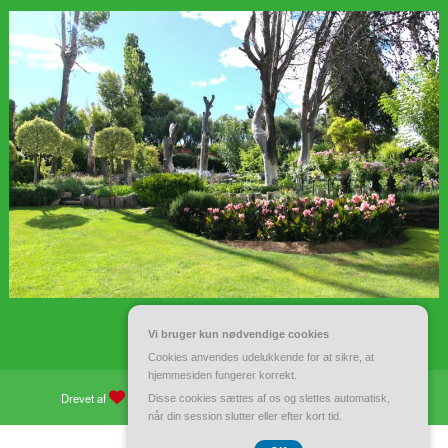
Vi bruger kun nødvendige cookies
Cookies anvendes udelukkende for at sikre, at
hjemmesiden fungerer korrekt.
Drevet af
WordPress
| Tema:
Spiko
af
Spicethemes
Disse cookies sættes af os og slettes automatisk,
når din session slutter eller efter kort tid.
CVR 37 40 77 39