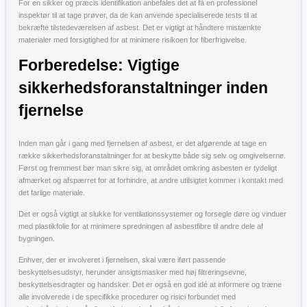
For en sikker og præcis identifikation anbefales det at få en professionel
inspektør til at tage prøver, da de kan anvende specialiserede tests til at
bekræfte tilstedeværelsen af asbest. Det er vigtigt at håndtere mistænkte
materialer med forsigtighed for at minimere risikoen for fiberfrigivelse.
Forberedelse: Vigtige
sikkerhedsforanstaltninger inden
fjernelse
Inden man går i gang med fjernelsen af asbest, er det afgørende at tage en
række sikkerhedsforanstaltninger for at beskytte både sig selv og omgivelserne.
Først og fremmest bør man sikre sig, at området omkring asbesten er tydeligt
afmærket og afspærret for at forhindre, at andre utilsigtet kommer i kontakt med
det farlige materiale.
Det er også vigtigt at slukke for ventilationssystemer og forsegle døre og vinduer
med plastikfolie for at minimere spredningen af asbestfibre til andre dele af
bygningen.
Enhver, der er involveret i fjernelsen, skal være iført passende
beskyttelsesudstyr, herunder ansigtsmasker med høj filtreringsevne,
beskyttelsesdragter og handsker. Det er også en god idé at informere og træne
alle involverede i de specifikke procedurer og risici forbundet med