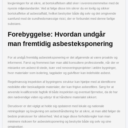
lovgivningen for at sikre, at bortskaffelsen altid sker i overensstemmelse med de
nyeste miljøstandarder. Ved at følge disse trin sikrer du en lovlig og sikker
bortskaffelse af asbestaffald, hvilket beskytter både dig selv og det omgivende
samfund mod de sundhedsmæssige risici, der er forbundet med denne farlige
substans.
Forebyggelse: Hvordan undgår
man fremtidig asbesteksponering
For at undgå fremtidig asbesteksponering er det afgørende at være proaktiv og
informeret. Først og fremmest bør man altid konsultere professionelle, når der er
mistanke om asbest til stede, især ved renoveringsprojekter i ældre bygninger,
hvor materialer som isolering, tagplader og gulvfliser kan indeholde asbest.
Regelmæssig inspektion af bygningens struktur kan hjælpe med at identificere
nedslidte eller beskadigede materialer, der kan frigive asbestfibre. Sørg for at
anvende kvalificerede fagfolk til både inspektion og eventuel fjernelse, da de har
den nødvendige viden og udstyr til at håndtere materialet sikkert.
Derudover er det vigtigt at holde sig opdateret med lokale og nationale
retningslinjer og lovgivning om asbesthåndtering for at sikre, at man altid følger de
bedste praksisser for sikkerhed. Ved at tage disse forholdsregler kan man
minimere risikoen for asbesteksponering og beskytte både sig selv og sine
omgivelser.