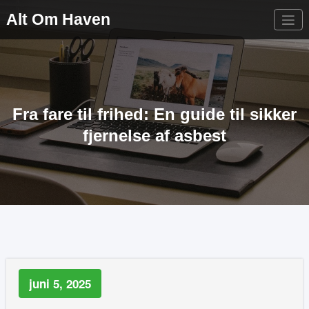
Videre
Alt Om Haven
til
indhold
Fra fare til frihed: En guide til sikker
fjernelse af asbest
juni 5, 2025