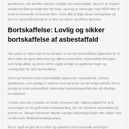
plastikposer, der derefter mærkes tydeligt som asbestaffald. Sørg for at rengøre
arbejdsområdet grundigt efter fjernelse, og brug en støvsuger med HEPA-filter til
at fjerne eventuelle resterende fibre. Husk altid at følge lokale retningslinjer og
love for asbesthåndtering for at sikre en sikker og effektiv fjernelse.
Bortskaffelse: Lovlig og sikker
bortskaffelse af asbestaffald
Når asbest er blevet fjernet fra dit hjem, er korrekt bortskaffelse afgørende for at
sikre både din egen sikkerhed og miljøets beskyttelse. Asbestaffald betragtes
som farligt affald, og det er derfor vigtigt at følge de gældende regler og
retningslinjer for dets bortskaffelse.
Først og fremmest skal asbestaffaldet opbevares i tætsluttende, robuste
plastikposer, som tydeligt er mærket med advarsler om det farlige indhold. Det er
ulovligt at smide asbestaffald i almindeligt husholdningsaffald eller på offentlige
lossepladser.
I stedet skal man kontakte sin lokale kommune eller miljømyndighed for at få
anvisninger om de godkendte modtageanlæg, der kan håndtere asbestaffald på
korrekt vis. Mange kommuner tilbyder særlige indsamlingssteder eller aftaler med
certificerede affaldsbehandlingsanlæg.
Det er også en god idé at holde sig opdateret med eventuelle ændringer i