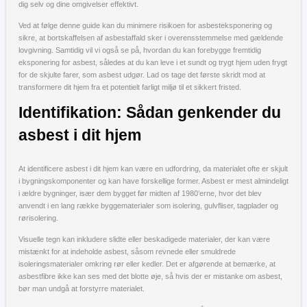
dig selv og dine omgivelser effektivt.
Ved at følge denne guide kan du minimere risikoen for asbesteksponering og
sikre, at bortskaffelsen af asbestaffald sker i overensstemmelse med gældende
lovgivning. Samtidig vil vi også se på, hvordan du kan forebygge fremtidig
eksponering for asbest, således at du kan leve i et sundt og trygt hjem uden frygt
for de skjulte farer, som asbest udgør. Lad os tage det første skridt mod at
transformere dit hjem fra et potentielt farligt miljø til et sikkert fristed.
Identifikation: Sådan genkender du
asbest i dit hjem
At identificere asbest i dit hjem kan være en udfordring, da materialet ofte er skjult
i bygningskomponenter og kan have forskellige former. Asbest er mest almindeligt
i ældre bygninger, især dem bygget før midten af 1980’erne, hvor det blev
anvendt i en lang række byggematerialer som isolering, gulvfliser, tagplader og
rørisolering.
Visuelle tegn kan inkludere slidte eller beskadigede materialer, der kan være
mistænkt for at indeholde asbest, såsom revnede eller smuldrede
isoleringsmaterialer omkring rør eller kedler. Det er afgørende at bemærke, at
asbestfibre ikke kan ses med det blotte øje, så hvis der er mistanke om asbest,
bør man undgå at forstyrre materialet.