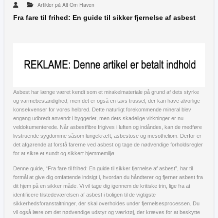
Artikler på Alt Om Haven
Fra fare til frihed: En guide til sikker fjernelse af asbest
Asbest har længe været kendt som et mirakelmateriale på grund af dets styrke
og varmebestandighed, men det er også en tavs trussel, der kan have alvorlige
konsekvenser for vores helbred. Dette naturligt forekommende mineral blev
engang udbredt anvendt i byggeriet, men dets skadelige virkninger er nu
veldokumenterede. Når asbestfibre frigives i luften og indåndes, kan de medføre
livstruende sygdomme såsom lungekræft, asbestose og mesotheliom. Derfor er
det afgørende at forstå farerne ved asbest og tage de nødvendige forholdsregler
for at sikre et sundt og sikkert hjemmemiljø.
Denne guide, “Fra fare til frihed: En guide til sikker fjernelse af asbest”, har til
formål at give dig omfattende indsigt i, hvordan du håndterer og fjerner asbest fra
dit hjem på en sikker måde. Vi vil tage dig igennem de kritiske trin, lige fra at
identificere tilstedeværelsen af asbest i boligen til de vigtigste
sikkerhedsforanstaltninger, der skal overholdes under fjernelsesprocessen. Du
vil også lære om det nødvendige udstyr og værktøj, der kræves for at beskytte