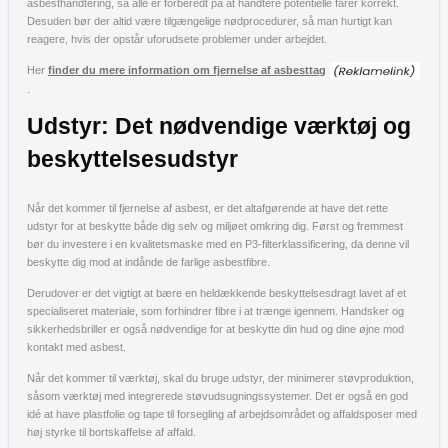
asbesthåndtering, så alle er forberedt på at håndtere potentielle farer korrekt.
Desuden bør der altid være tilgængelige nødprocedurer, så man hurtigt kan
reagere, hvis der opstår uforudsete problemer under arbejdet.
Her
finder du mere information om fjernelse af asbesttag
.
Udstyr: Det nødvendige værktøj og
beskyttelsesudstyr
Når det kommer til fjernelse af asbest, er det altafgørende at have det rette
udstyr for at beskytte både dig selv og miljøet omkring dig. Først og fremmest
bør du investere i en kvalitetsmaske med en P3-filterklassificering, da denne vil
beskytte dig mod at indånde de farlige asbestfibre.
Derudover er det vigtigt at bære en heldækkende beskyttelsesdragt lavet af et
specialiseret materiale, som forhindrer fibre i at trænge igennem. Handsker og
sikkerhedsbriller er også nødvendige for at beskytte din hud og dine øjne mod
kontakt med asbest.
Når det kommer til værktøj, skal du bruge udstyr, der minimerer støvproduktion,
såsom værktøj med integrerede støvudsugningssystemer. Det er også en god
idé at have plastfolie og tape til forsegling af arbejdsområdet og affaldsposer med
høj styrke til bortskaffelse af affald.