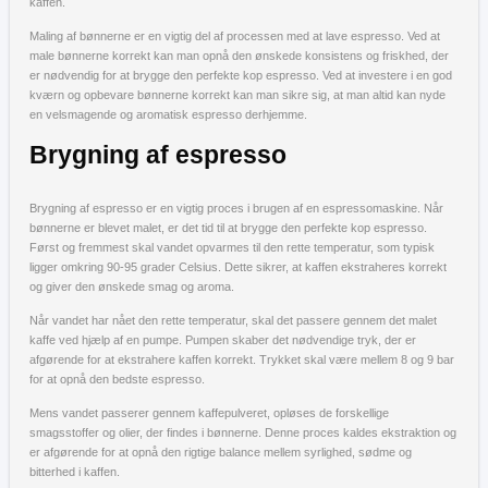
kaffen.
Maling af bønnerne er en vigtig del af processen med at lave espresso. Ved at
male bønnerne korrekt kan man opnå den ønskede konsistens og friskhed, der
er nødvendig for at brygge den perfekte kop espresso. Ved at investere i en god
kværn og opbevare bønnerne korrekt kan man sikre sig, at man altid kan nyde
en velsmagende og aromatisk espresso derhjemme.
Brygning af espresso
Brygning af espresso er en vigtig proces i brugen af en espressomaskine. Når
bønnerne er blevet malet, er det tid til at brygge den perfekte kop espresso.
Først og fremmest skal vandet opvarmes til den rette temperatur, som typisk
ligger omkring 90-95 grader Celsius. Dette sikrer, at kaffen ekstraheres korrekt
og giver den ønskede smag og aroma.
Når vandet har nået den rette temperatur, skal det passere gennem det malet
kaffe ved hjælp af en pumpe. Pumpen skaber det nødvendige tryk, der er
afgørende for at ekstrahere kaffen korrekt. Trykket skal være mellem 8 og 9 bar
for at opnå den bedste espresso.
Mens vandet passerer gennem kaffepulveret, opløses de forskellige
smagsstoffer og olier, der findes i bønnerne. Denne proces kaldes ekstraktion og
er afgørende for at opnå den rigtige balance mellem syrlighed, sødme og
bitterhed i kaffen.