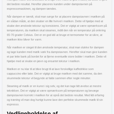
det bedste resultat. Herefter placeres kanden under dampstavnen på
espressomaskinen, og dampen tændes.
Når dampen er tændt, skal man sørge for at placere dampstavnen i mælken på
en sådan måde, at den skaber en lille hvirvel i mælken. Dette vil hjælpe med at
skabe den ønskede tekstur og konsistens. Det er vigtigt at være opmærksom på
temperaturen, da mælken skal steames, indtil den når en temperatur på omkring
65-70 grader Celsius. Det er en god idé at bruge et termometer for at sikre, at
mælken ikke bliver for varm.
Når mælken er steget til den ønskede temperatur, skal man slukke for dampen
og tage kanden med mælk væk fra dampstavnen. Herefter skal man give kanden
et par lette bank på bordet for at fjerne eventuelle store bobler i mælken. Dette vil
hjælpe med at skabe en jævn og ensartet tekstur i mælken.
Mælken er nu klar til at blive brugt til at lave forskellige kaffedrikke som
cappuccino eller latte. Det er vigtigt at bruge mælken med det samme, da den
skummede tekstur vil begynde at falde sammen efter nogle minutter.
Steaming af mælk er en kunst i sig selv, og det kan tage lidt øvelse at mestre
teknikken. Det er vigtigt at være opmærksom på temperaturen og bevæge
dampstavnen korrekt i mælken for at opnå det bedste resultat. Med lidt erfaring
og træning vil man dog hurtigt kunne lave den perfekte skummede mælk til sin
espresso.
Vedligeholdelse af