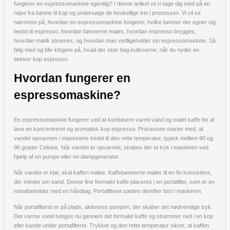
fungerer en espressomaskine egentlig? I denne artikel vil vi tage dig med på en
rejse fra bønne til kop og undersøge de forskellige trin i processen. Vi vil se
nærmere på, hvordan en espressomaskine fungerer, hvilke bønner der egner sig
bedst til espresso, hvordan bønnerne males, hvordan espresso brygges,
hvordan mælk steames, og hvordan man vedligeholder sin espressomaskine. Så
følg med og bliv klogere på, hvad der sker bag kulisserne, når du nyder en
lækker kop espresso.
Hvordan fungerer en
espressomaskine?
En espressomaskine fungerer ved at kombinere varmt vand og malet kaffe for at
lave en koncentreret og aromatisk kop espresso. Processen starter med, at
vandet opvarmes i maskinens kedel til den rette temperatur, typisk mellem 90 og
96 grader Celsius. Når vandet er opvarmet, skabes der et tryk i maskinen ved
hjælp af en pumpe eller en dampgenerator.
Når vandet er klar, skal kaffen males. Kaffebønnerne males til en fin konsistens,
der minder om sand. Denne fine formalet kaffe placeres i en portafilter, som er en
metalbeholder med en håndtag. Portafilteret sættes derefter fast i maskinen.
Når portafilteret er på plads, aktiveres pumpen, der skaber det nødvendige tryk.
Det varme vand tvinges nu gennem det formalet kaffe og strømmer ned i en kop
eller kande under portafilteret. Trykket og den rette temperatur sikrer, at kaffen