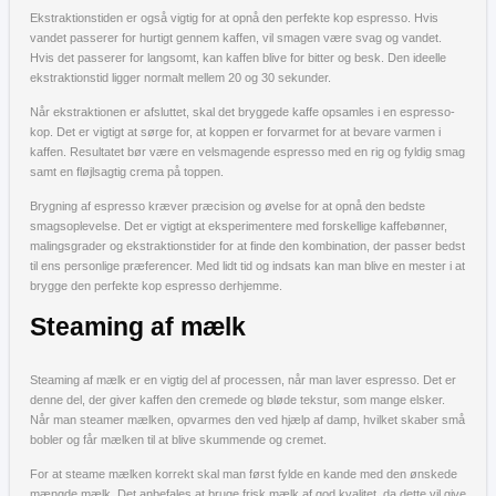
Ekstraktionstiden er også vigtig for at opnå den perfekte kop espresso. Hvis
vandet passerer for hurtigt gennem kaffen, vil smagen være svag og vandet.
Hvis det passerer for langsomt, kan kaffen blive for bitter og besk. Den ideelle
ekstraktionstid ligger normalt mellem 20 og 30 sekunder.
Når ekstraktionen er afsluttet, skal det bryggede kaffe opsamles i en espresso-
kop. Det er vigtigt at sørge for, at koppen er forvarmet for at bevare varmen i
kaffen. Resultatet bør være en velsmagende espresso med en rig og fyldig smag
samt en fløjlsagtig crema på toppen.
Brygning af espresso kræver præcision og øvelse for at opnå den bedste
smagsoplevelse. Det er vigtigt at eksperimentere med forskellige kaffebønner,
malingsgrader og ekstraktionstider for at finde den kombination, der passer bedst
til ens personlige præferencer. Med lidt tid og indsats kan man blive en mester i at
brygge den perfekte kop espresso derhjemme.
Steaming af mælk
Steaming af mælk er en vigtig del af processen, når man laver espresso. Det er
denne del, der giver kaffen den cremede og bløde tekstur, som mange elsker.
Når man steamer mælken, opvarmes den ved hjælp af damp, hvilket skaber små
bobler og får mælken til at blive skummende og cremet.
For at steame mælken korrekt skal man først fylde en kande med den ønskede
mængde mælk. Det anbefales at bruge frisk mælk af god kvalitet, da dette vil give