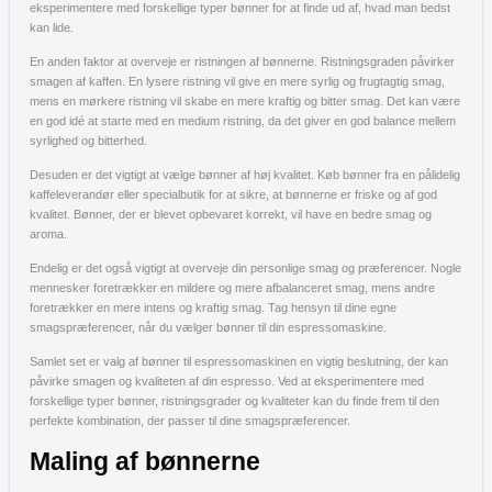
eksperimentere med forskellige typer bønner for at finde ud af, hvad man bedst
kan lide.
En anden faktor at overveje er ristningen af bønnerne. Ristningsgraden påvirker
smagen af kaffen. En lysere ristning vil give en mere syrlig og frugtagtig smag,
mens en mørkere ristning vil skabe en mere kraftig og bitter smag. Det kan være
en god idé at starte med en medium ristning, da det giver en god balance mellem
syrlighed og bitterhed.
Desuden er det vigtigt at vælge bønner af høj kvalitet. Køb bønner fra en pålidelig
kaffeleverandør eller specialbutik for at sikre, at bønnerne er friske og af god
kvalitet. Bønner, der er blevet opbevaret korrekt, vil have en bedre smag og
aroma.
Endelig er det også vigtigt at overveje din personlige smag og præferencer. Nogle
mennesker foretrækker en mildere og mere afbalanceret smag, mens andre
foretrækker en mere intens og kraftig smag. Tag hensyn til dine egne
smagspræferencer, når du vælger bønner til din espressomaskine.
Samlet set er valg af bønner til espressomaskinen en vigtig beslutning, der kan
påvirke smagen og kvaliteten af din espresso. Ved at eksperimentere med
forskellige typer bønner, ristningsgrader og kvaliteter kan du finde frem til den
perfekte kombination, der passer til dine smagspræferencer.
Maling af bønnerne