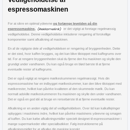
espressomaskinen
For at sikre en optimal ydeevne
og forlænge levetiden på din
espressomaskine,
er det vigtigt at foretage regelmæssig
vedligeholdelse. Denne vedligeholdelse inkluderer rengøring af forskellige
komponenter samt afkalkning af maskinen.
En af de vigtigste dele af vedligeholdelsen er rengøring af bryggeenheden. Dette
er det sted, hvor kaffen brygges, og det kan blive tilstoppet med kaffegrums over
tid. For at rengøre bryggeenheden skal du fjerne den fra maskinen og skylle den
grundigt under vandhanen. Du kan også bruge en blød børste til at fjerne
eventuelle rester af kaffegrums.
Det er også vigtigt at rengøre mælkeskummeren regelmæssigt. Hvis din
espressomaskine har en indbygget mælkeskummer, kan den blive tilstoppet med
mælkerester, hvilket kan påvirke kvaliteten af den skummede mælk. Du kan
normalt adskille mælkeskummeren fra maskinen og skylle den under vandhanen.
Det er også en god idé at bruge en rensebørste til at fjerne eventuelle rester.
Afkalkning er en anden vigtig del af vedligeholdelsen. Over tid kan kalkaflejringer
opbygges i maskinens indre, hvilket kan påvirke maskinens ydeevne og smagen
af kaffen. Du kan købe afkalkningsmidler specielt designet til espressomaskiner i
mange supermarkeder eller specialbutikker. Følg instruktionerne på
afkalkningsmidlet for at afkalke din maskine korrekt.