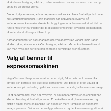
ekstraheres hurtigt og effektivt, hvilket resulterer i en kop espresso med en rig
smag og en cremet crema.
Det er vigtigt at nævne, at hver espressomaskine kan have forskellige funktioner
og justeringsmuligheder. Nogle maskiner har indbyggede kværne, så
kaffebønnerne kan males direkte før brygningen for at bevare maksimal friskhed.
Andre maskiner har indstillinger til at justere temperatur, bryggetid og mængden
af kaffe, der skal bruges til hver kop.
Kort sagt fungerer en espressomaskine ved at opvarme vandet, male kaffen,
skabe tryk og ekstrahere kaffen hurtigt og effektivt. Ved at kombinere disse trin
kan man nyde den perfekte kop espresso derhjemme eller på caféen.
Valg af bønner til
espressomaskinen
Valg af bønner til espressomaskinen er en vigtig faktor, når det kommer til at
brygge den perfekte kop espresso derhjemme. Der findes et bredt udvalg af
kaffebønner på markedet, og det kan være svært at vide, hvilke man skal vælge.
En af de første ting, man bør overveje, er om man foretrækker en enkeltbønne
eller en blanding af forskellige sorter. En enkeltbønne vil give en mere ren og
distinkt smag, mens en blanding kan skabe en mere kompleks og nuanceret
smagsoplevelse. Det er en personlig præference, og det kan være en god idé at