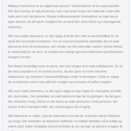
Maling af bønnerne er en afgørende proces i forberedelsen af en espressodrik.
Når det kommer til valg af bønner, kan man enten købe dem allerede malet eller
male dem selv derhjemme. Mange kaffeentusiaster foretrækker at male deres
egne bønner, da det giver mulighed for at opnå den mest friske og velsmagende
espresso.
Når man maler bønnerne, er det vigtigt at finde den rette kværnindstilling for at
opnå den ønskede konsistens. For en espressomaskine anbefales det at male
bønnerne til en fin konsistens, der minder om fint sand eller sukker. Denne finhed
er nødvendig for at sikre, at vandet kan trænge igennem bønnerne og ekstrahere
smagen korrekt.
Der findes forskellige typer kværne, der kan bruges til at male kaffebønner. En af
de mest populære er en konisk kværn, da den giver en mere ensartet
maleproces og reducerer varmeudviklingen under kværningen. Dette er vigtigt,
da overdreven varme kan påvirke smagen og aromaen af kaffen negativt.
Når man maler bønnerne, er det også vigtigt at tage højde for mængden af kaffe,
der skal males. Det anbefales at male bønnerne lige før brygningen, da det giver
den friskeste smag. Derfor er det bedst at male bønnerne i små portioner, der
svarer til den mængde kaffe, der skal brygges på en gang.
Når bønnerne er malet, skal de opbevares korrekt for at bevare deres friskhed
og smag. Det anbefales at opbevare kaffemel i en lufttæt beholder på et køligt og
mørkt sted. Dette vil hjælpe med at forhindre ilt, lys og fugt i at påvirke smagen af