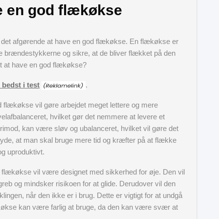
e en god flækøkse
r det afgørende at have en god flækøkse. En flækøkse er
e brændestykkerne og sikre, at de bliver flækket på den
igt at have en god flækøkse?
bedst i test
.
od flækøkse vil gøre arbejdet meget lettere og mere
velafbalanceret, hvilket gør det nemmere at levere et
erimod, kan være sløv og ubalanceret, hvilket vil gøre det
yde, at man skal bruge mere tid og kræfter på at flække
g uproduktivt.
 flækøkse vil være designet med sikkerhed for øje. Den vil
reb og mindsker risikoen for at glide. Derudover vil den
ngen, når den ikke er i brug. Dette er vigtigt for at undgå
ækøkse kan være farlig at bruge, da den kan være svær at