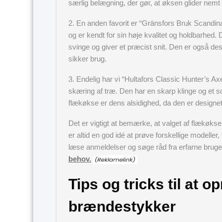
særlig belægning, der gør, at øksen glider nemt
2. En anden favorit er “Gränsfors Bruk Scandin
og er kendt for sin høje kvalitet og holdbarhed. 
svinge og giver et præcist snit. Den er også de
sikker brug.
3. Endelig har vi “Hultafors Classic Hunter’s A
skæring af træ. Den har en skarp klinge og et so
flækøkse er dens alsidighed, da den er designet t
Det er vigtigt at bemærke, at valget af flækøks
er altid en god idé at prøve forskellige modeller,
læse anmeldelser og søge råd fra erfarne bruger
behov.
Tips og tricks til at 
brændestykker