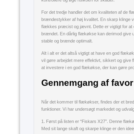
For det tredje handler det om kvaliteten af de
brændestykker af høj kvalitet. En skarp klinge 
flækkes præcist og jævnt. Dette er vigtigt for a
brændet. En dårlig flækøkse kan derimod give
stable og brænde optimalt.
Alt i alt er det altså vigtigt at have en god f
vil gøre arbejdet mere effektivt, sikkert og giv
at investere i en god flækøkse, der kan gøre p
Gennemgang af favori
Når det kommer til flækøkser, findes der et br
funktioner. Vi har undersøgt markedet og udvalg
1. Først på listen er “Fiskars X27”. Denne flækø
Med sit lange skaft og skarpe klinge er den ide