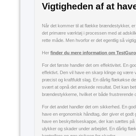
Vigtigheden af at hav
Når det kommer til at flække brændestykker, e
det primære værktøj i processen med at adskill
rette måde. Men hvorfor er det egentlig så vigt
Her
finder du mere information om TestGuro 
For det første handler det om effektivitet. En g
effektivt. Den vil have en skarp klinge og være 
præcist og kraftfuldt slag. En dårlig flækøkse d
svært at opnå det ønskede resultat. Det kan bet
brændestykkerne, hvilket er både frustrerende o
For det andet handler det om sikkerhed. En god
have en ergonomisk håndtag, der giver et godt g
have en beskyttelseskappe, der kan sættes på kli
ulykker og skader under arbejdet. En dårlig fl
kontrollere og øge risikoen for skader.