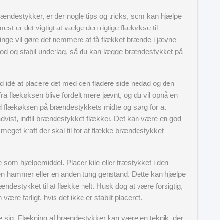
rændestykker, er der nogle tips og tricks, som kan hjælpe
est er det vigtigt at vælge den rigtige flækøkse til
inge vil gøre det nemmere at få flækket brænde i jævne
god og stabil underlag, så du kan lægge brændestykket på
d idé at placere det med den fladere side nedad og den
ra flækøksen blive fordelt mere jævnt, og du vil opnå en
med flækøksen på brændestykkets midte og sørg for at
dvist, indtil brændestykket flækker. Det kan være en god
 meget kraft der skal til for at flække brændestykket
træ som hjælpemiddel. Placer kile eller træstykket i den
d en hammer eller en anden tung genstand. Dette kan hjælpe
ændestykket til at flække helt. Husk dog at være forsigtig,
være farligt, hvis det ikke er stabilt placeret.
ve sig. Flækning af brændestykker kan være en teknik, der