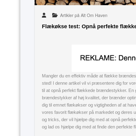
Artikler på Alt Om Haven
Flækøkse test: Opnå perfekte flækk
Mangler du en effektiv måde at flække brændest
sted! I denne artikel vil vi præsentere dig for v
til at opnå perfekt flækkede brændestykker. En 
brændestykker af høj kvalitet, der brænder optim
dig til emnet flækøkser og vigtigheden af at hav
vores favorit flækøkser på markedet og deres unik
og tricks, der vil hjælpe dig med at opnå perfe
og lad os hjælpe dig med at finde den perfekte f