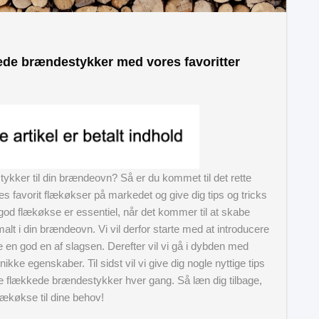
ede brændestykker med vores favoritter
ykker til din brændeovn? Så er du kommet til det rette
ores favorit flækøkser på markedet og give dig tips og tricks
god flækøkse er essentiel, når det kommer til at skabe
alt i din brændeovn. Vi vil derfor starte med at introducere
e en god en af slagsen. Derefter vil vi gå i dybden med
ke egenskaber. Til sidst vil vi give dig nogle nyttige tips
kte flækkede brændestykker hver gang. Så læn dig tilbage,
lækøkse til dine behov!