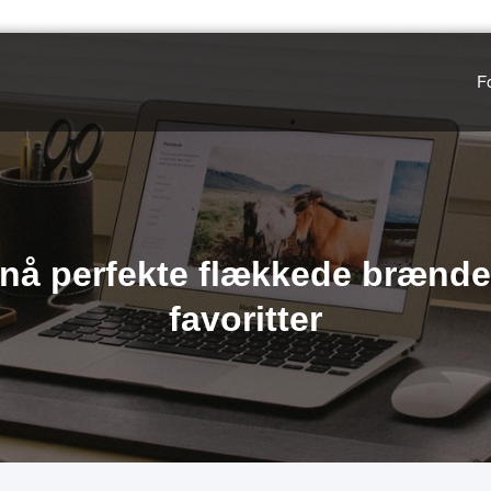
F
nå perfekte flækkede brænd
favoritter