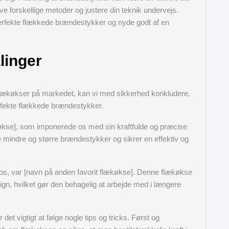
ve forskellige metoder og justere din teknik undervejs.
 perfekte flækkede brændestykker og nyde godt af en
linger
 flækøkser på markedet, kan vi med sikkerhed konkludere,
rfekte flækkede brændestykker.
ækøkse], som imponerede os med sin kraftfulde og præcise
 mindre og større brændestykker og sikrer en effektiv og
os, var [navn på anden favorit flækøkse]. Denne flækøkse
gn, hvilket gør den behagelig at arbejde med i længere
et vigtigt at følge nogle tips og tricks. Først og