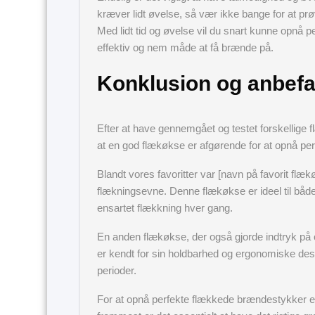
kræver lidt øvelse, så vær ikke bange for at prø
Med lidt tid og øvelse vil du snart kunne opnå
effektiv og nem måde at få brænde på.
Konklusion og anbefa
Efter at have gennemgået og testet forskellige
at en god flækøkse er afgørende for at opnå pe
Blandt vores favoritter var [navn på favorit fl
flækningsevne. Denne flækøkse er ideel til både
ensartet flækkning hver gang.
En anden flækøkse, der også gjorde indtryk på 
er kendt for sin holdbarhed og ergonomiske desi
perioder.
For at opnå perfekte flækkede brændestykker er d