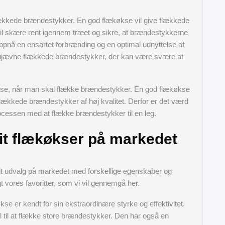
 flækkede brændestykker. En god flækøkse vil give flækkede
vil skære rent igennem træet og sikre, at brændestykkerne
t opnå en ensartet forbrænding og en optimal udnyttelse af
 ujævne flækkede brændestykker, der kan være svære at
lækøkse, når man skal flække brændestykker. En god flækøkse
e flækkede brændestykker af høj kvalitet. Derfor er det værd
rocessen med at flække brændestykker til en leg.
t flækøkser på markedet
edt udvalg på markedet med forskellige egenskaber og
t vores favoritter, som vi vil gennemgå her.
kse er kendt for sin ekstraordinære styrke og effektivitet.
el til at flække store brændestykker. Den har også en