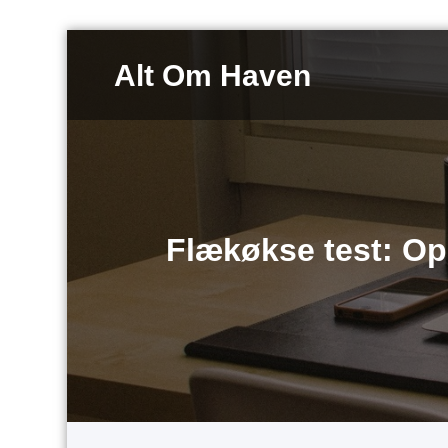
Videre
til
Alt Om Haven
indhold
Flækøkse test: Op