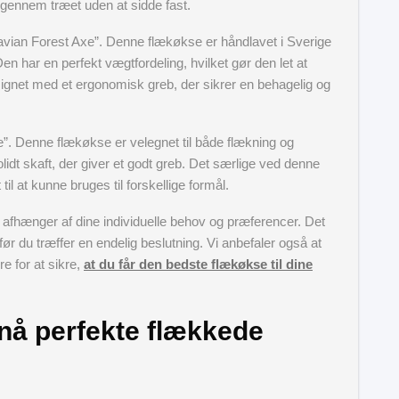
 gennem træet uden at sidde fast.
avian Forest Axe”. Denne flækøkse er håndlavet i Sverige
Den har en perfekt vægtfordeling, hvilket gør den let at
signet med et ergonomisk greb, der sikrer en behagelig og
xe”. Denne flækøkse er velegnet til både flækning og
lidt skaft, der giver et godt greb. Det særlige ved denne
il at kunne bruges til forskellige formål.
e afhænger af dine individuelle behov og præferencer. Det
 før du træffer en endelig beslutning. Vi anbefaler også at
e for at sikre,
at du får den bedste flækøkse til dine
opnå perfekte flækkede