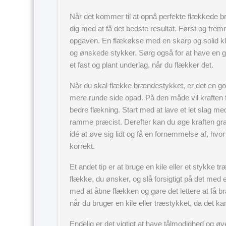
Når det kommer til at opnå perfekte flækkede b
dig med at få det bedste resultat. Først og fremm
opgaven. En flækøkse med en skarp og solid kl
og ønskede stykker. Sørg også for at have en 
et fast og plant underlag, når du flækker det.
Når du skal flække brændestykket, er det en go
mere runde side opad. På den måde vil kraften f
bedre flækning. Start med at lave et let slag 
ramme præcist. Derefter kan du øge kraften gra
idé at øve sig lidt og få en fornemmelse af, hvor
korrekt.
Et andet tip er at bruge en kile eller et stykke 
flække, du ønsker, og slå forsigtigt på det me
med at åbne flækken og gøre det lettere at få br
når du bruger en kile eller træstykket, da det kan 
Endelig er det vigtigt at have tålmodighed og ø