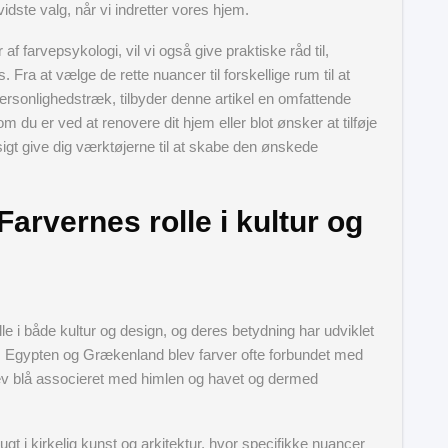
idste valg, når vi indretter vores hjem.
 af farvepsykologi, vil vi også give praktiske råd til,
ra at vælge de rette nuancer til forskellige rum til at
ersonlighedstræk, tilbyder denne artikel en omfattende
m du er ved at renovere dit hjem eller blot ønsker at tilføje
sigt give dig værktøjerne til at skabe den ønskede
Farvernes rolle i kultur og
lle i både kultur og design, og deres betydning har udviklet
ns Egypten og Grækenland blev farver ofte forbundet med
v blå associeret med himlen og havet og dermed
ugt i kirkelig kunst og arkitektur, hvor specifikke nuancer