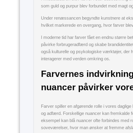
som guld og purpur blev forbundet med magt og
Under renæssancen begyndte kunstnere at eksp
hvilket markerede en overgang, hvor farver blev 
I moderne tid har farver fået en endnu større be
påvirke forbrugeradfærd og skabe brandidentitet
også kulturelle og psykologiske værktøjer, der h
interagerer med verden omkring os.
Farvernes indvirkning
nuancer påvirker vore
Farver spiller en afgørende rolle i vores daglig
og adfærd. Forskellige nuancer kan fremkalde fo
eksempel kan blå nuancer ofte forbindes med ro og
soveværelser, hvor man ønsker at fremme afsla