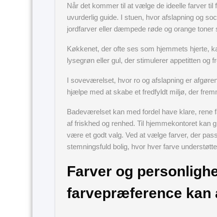
Når det kommer til at vælge de ideelle farver ti
uvurderlig guide. I stuen, hvor afslapning og so
jordfarver eller dæmpede røde og orange toner
Køkkenet, der ofte ses som hjemmets hjerte, ka
lysegrøn eller gul, der stimulerer appetitten og
I soveværelset, hvor ro og afslapning er afgøre
hjælpe med at skabe et fredfyldt miljø, der fre
Badeværelset kan med fordel have klare, rene fa
af friskhed og renhed. Til hjemmekontoret kan 
være et godt valg. Ved at vælge farver, der pas
stemningsfuld bolig, hvor hver farve understøt
Farver og personligh
farvepræference kan 