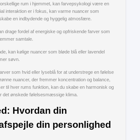
l forskellige rum i hjemmet, kan farvepsykologi være en
cial interaktion er i fokus, kan varme nuancer som
 skabe en indbydende og hyggelig atmosfære.
n drage fordel af energiske og opfriskende farver som
 fremmer samtale.
nde, kan kølige nuancer som bløde blå eller lavendel
mmer søvn.
rver som hvid eller lyseblå for at understrege en følelse
grønne nuancer, der fremmer koncentration og balance,
ser til hver rums funktion, kan du skabe en harmonisk og
ter det ønskede følelsesmæssige klima.
ed: Hvordan din
afspejle din personlighed