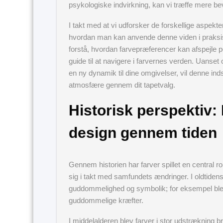
psykologiske indvirkning, kan vi træffe mere bev
I takt med at vi udforsker de forskellige aspekter
hvordan man kan anvende denne viden i praksis. F
forstå, hvordan farvepræferencer kan afspejle p
guide til at navigere i farvernes verden. Uanset o
en ny dynamik til dine omgivelser, vil denne ind
atmosfære gennem dit tapetvalg.
Historisk perspektiv: 
design gennem tiden
Gennem historien har farver spillet en central ro
sig i takt med samfundets ændringer. I oldtide
guddommelighed og symbolik; for eksempel ble
guddommelige kræfter.
I middelalderen blev farver i stor udstrækning br