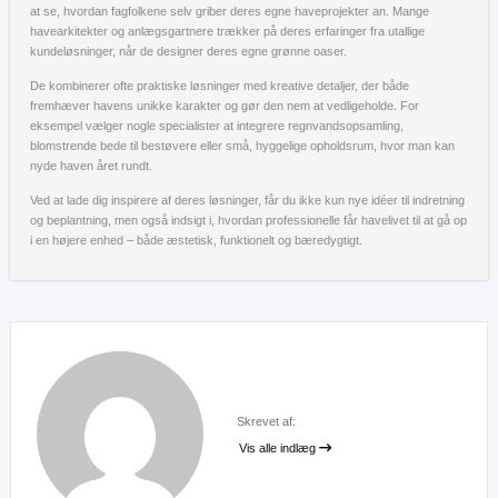
at se, hvordan fagfolkene selv griber deres egne haveprojekter an. Mange
havearkitekter og anlægsgartnere trækker på deres erfaringer fra utallige
kundeløsninger, når de designer deres egne grønne oaser.
De kombinerer ofte praktiske løsninger med kreative detaljer, der både
fremhæver havens unikke karakter og gør den nem at vedligeholde. For
eksempel vælger nogle specialister at integrere regnvandsopsamling,
blomstrende bede til bestøvere eller små, hyggelige opholdsrum, hvor man kan
nyde haven året rundt.
Ved at lade dig inspirere af deres løsninger, får du ikke kun nye idéer til indretning
og beplantning, men også indsigt i, hvordan professionelle får havelivet til at gå op
i en højere enhed – både æstetisk, funktionelt og bæredygtigt.
Skrevet af:
Vis alle indlæg