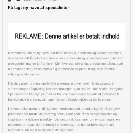
Få lagt ny have af specialister
Drømmer du om en ny have, der både er smuk, funktionel og passer perfekt til
dine behov? At få anlagt en have er en stor beslutning og en investering, der kan
give glæde i mange år fremover. Men hvordan sikrer du, at resultatet bliver, som
du ønsker? Her kan det betale sig at overlade opgaven til specialister med
erfaring og ekspertise.
Når du vælger professionelle til at anlægge din nye have, får du adgang til
skræddersyet rådgivning, kreative løsninger og et resultat, der holder i længden.
Specialisterne kan hjælpe med alt fra unikt havedesign og valg af materialer til
bæredygtige løsninger, der tager hensyn til både miljøet og din hverdag.
I denne artikel guider vi dig igennem fordelene ved at vælge fagfolk til din have,
processen fra første idé til færdig have, samt gode råd til vedligeholdelse og
inspiration fra tidligere projekter. Uanset om du drømmer om en grøn oase, en
moderne terrasse eller en frodig køkkenhave, kan du her blive klogere på,
hvordan du får mest muligt ud af din nye have.