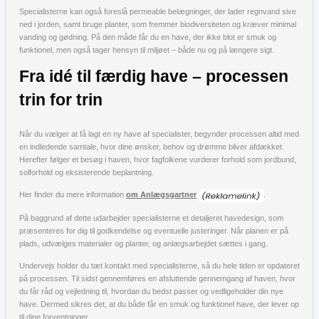
Specialisterne kan også foreslå permeable belægninger, der lader regnvand sive
ned i jorden, samt bruge planter, som fremmer biodiversiteten og kræver minimal
vanding og gødning. På den måde får du en have, der ikke blot er smuk og
funktionel, men også tager hensyn til miljøet – både nu og på længere sigt.
Fra idé til færdig have – processen
trin for trin
Når du vælger at få lagt en ny have af specialister, begynder processen altid med
en indledende samtale, hvor dine ønsker, behov og drømme bliver afdækket.
Herefter følger et besøg i haven, hvor fagfolkene vurderer forhold som jordbund,
solforhold og eksisterende beplantning.
Her finder du mere information
om Anlægsgartner
.
På baggrund af dette udarbejder specialisterne et detaljeret havedesign, som
præsenteres for dig til godkendelse og eventuelle justeringer. Når planen er på
plads, udvælges materialer og planter, og anlægsarbejdet sættes i gang.
Undervejs holder du tæt kontakt med specialisterne, så du hele tiden er opdateret
på processen. Til sidst gennemføres en afsluttende gennemgang af haven, hvor
du får råd og vejledning til, hvordan du bedst passer og vedligeholder din nye
have. Dermed sikres det, at du både får en smuk og funktionel have, der lever op
til dine forventninger.