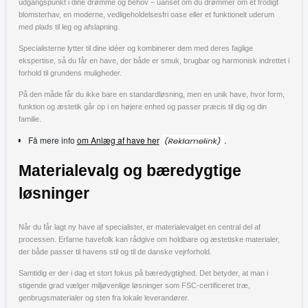
udgangspunkt i dine drømme og behov – uanset om du drømmer om et frodigt
blomsterhav, en moderne, vedligeholdelsesfri oase eller et funktionelt uderum
med plads til leg og afslapning.
Specialisterne lytter til dine idéer og kombinerer dem med deres faglige
ekspertise, så du får en have, der både er smuk, brugbar og harmonisk indrettet i
forhold til grundens muligheder.
På den måde får du ikke bare en standardløsning, men en unik have, hvor form,
funktion og æstetik går op i en højere enhed og passer præcis til dig og din
familie.
Få mere info
om Anlæg af have her
.
Materialevalg og bæredygtige
løsninger
Når du får lagt ny have af specialister, er materialevalget en central del af
processen. Erfarne havefolk kan rådgive om holdbare og æstetiske materialer,
der både passer til havens stil og til de danske vejrforhold.
Samtidig er der i dag et stort fokus på bæredygtighed. Det betyder, at man i
stigende grad vælger miljøvenlige løsninger som FSC-certificeret træ,
genbrugsmaterialer og sten fra lokale leverandører.