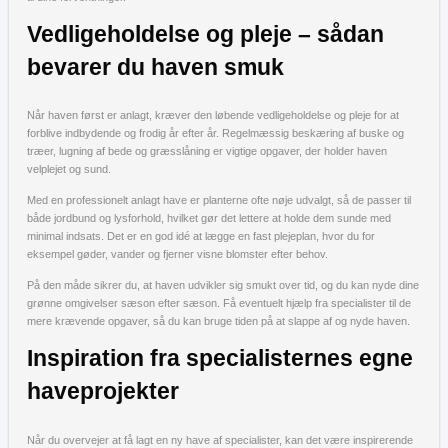
Vedligeholdelse og pleje – sådan
bevarer du haven smuk
Når haven først er anlagt, kræver den løbende vedligeholdelse og pleje for at
forblive indbydende og frodig år efter år. Regelmæssig beskæring af buske og
træer, lugning af bede og græsslåning er vigtige opgaver, der holder haven
velplejet og sund.
Med en professionelt anlagt have er planterne ofte nøje udvalgt, så de passer til
både jordbund og lysforhold, hvilket gør det lettere at holde dem sunde med
minimal indsats. Det er en god idé at lægge en fast plejeplan, hvor du for
eksempel gøder, vander og fjerner visne blomster efter behov.
På den måde sikrer du, at haven udvikler sig smukt over tid, og du kan nyde dine
grønne omgivelser sæson efter sæson. Få eventuelt hjælp fra specialister til de
mere krævende opgaver, så du kan bruge tiden på at slappe af og nyde haven.
Inspiration fra specialisternes egne
haveprojekter
Når du overvejer at få lagt en ny have af specialister, kan det være inspirerende