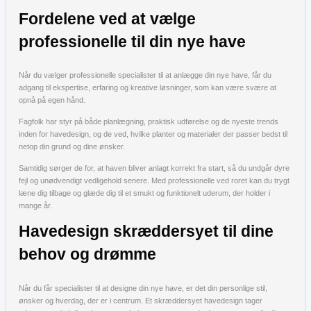
Fordelene ved at vælge
professionelle til din nye have
Når du vælger professionelle specialister til at anlægge din nye have, får du
adgang til ekspertise, erfaring og kreative løsninger, som kan være svære at
opnå på egen hånd.
Fagfolk har styr på både planlægning, praktisk udførelse og de nyeste trends
inden for havedesign, og de ved, hvilke planter og materialer der passer bedst til
netop din grund og dine ønsker.
Samtidig sørger de for, at haven bliver anlagt korrekt fra start, så du undgår dyre
fejl og unødvendigt vedligehold senere. Med professionelle ved roret kan du trygt
læne dig tilbage og glæde dig til et smukt og funktionelt uderum, der holder i
mange år.
Havedesign skræddersyet til dine
behov og drømme
Når du får specialister til at designe din nye have, er det din personlige stil,
ønsker og hverdag, der er i centrum. Et skræddersyet havedesign tager