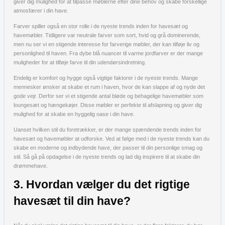
giver dig mulighed for at tilpasse møblerne efter dine behov og skabe forskellige
atmosfærer i din have.
Farver spiller også en stor rolle i de nyeste trends inden for havesæt og
havemøbler. Tidligere var neutrale farver som sort, hvid og grå dominerende,
men nu ser vi en stigende interesse for farverige møbler, der kan tilføje liv og
personlighed til haven. Fra dybe blå nuancer til varme jordfarver er der mange
muligheder for at tilføje farve til din udendørsindretning.
Endelig er komfort og hygge også vigtige faktorer i de nyeste trends. Mange
mennesker ønsker at skabe et rum i haven, hvor de kan slappe af og nyde det
gode vejr. Derfor ser vi et stigende antal bløde og behagelige havemøbler som
loungesæt og hængekøjer. Disse møbler er perfekte til afslapning og giver dig
mulighed for at skabe en hyggelig oase i din have.
Uanset hvilken stil du foretrækker, er der mange spændende trends inden for
havesæt og havemøbler at udforske. Ved at følge med i de nyeste trends kan du
skabe en moderne og indbydende have, der passer til din personlige smag og
stil. Så gå på opdagelse i de nyeste trends og lad dig inspirere til at skabe din
drømmehave.
3. Hvordan vælger du det rigtige
havesæt til din have?