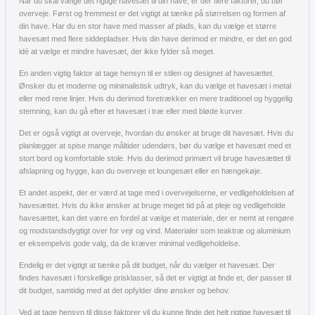
Når du skal vælge det rigtige havesæt til din have, er der flere faktorer, du bør
overveje. Først og fremmest er det vigtigt at tænke på størrelsen og formen af
din have. Har du en stor have med masser af plads, kan du vælge et større
havesæt med flere siddepladser. Hvis din have derimod er mindre, er det en god
idé at vælge et mindre havesæt, der ikke fylder så meget.
En anden vigtig faktor at tage hensyn til er stilen og designet af havesættet.
Ønsker du et moderne og minimalistisk udtryk, kan du vælge et havesæt i metal
eller med rene linjer. Hvis du derimod foretrækker en mere traditionel og hyggelig
stemning, kan du gå efter et havesæt i træ eller med bløde kurver.
Det er også vigtigt at overveje, hvordan du ønsker at bruge dit havesæt. Hvis du
planlægger at spise mange måltider udendørs, bør du vælge et havesæt med et
stort bord og komfortable stole. Hvis du derimod primært vil bruge havesættet til
afslapning og hygge, kan du overveje et loungesæt eller en hængekøje.
Et andet aspekt, der er værd at tage med i overvejelserne, er vedligeholdelsen af
havesættet. Hvis du ikke ønsker at bruge meget tid på at pleje og vedligeholde
havesættet, kan det være en fordel at vælge et materiale, der er nemt at rengøre
og modstandsdygtigt over for vejr og vind. Materialer som teaktræ og aluminium
er eksempelvis gode valg, da de kræver minimal vedligeholdelse.
Endelig er det vigtigt at tænke på dit budget, når du vælger et havesæt. Der
findes havesæt i forskellige prisklasser, så det er vigtigt at finde et, der passer til
dit budget, samtidig med at det opfylder dine ønsker og behov.
Ved at tage hensyn til disse faktorer vil du kunne finde det helt rigtige havesæt til