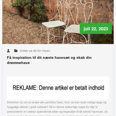
juli 22, 2023
Artikler på Alt Om Haven
Få inspiration til dit næste havesæt og skab din
drømmehave
Drømmer du om at skabe den perfekte have, hvor du kan nyde solrige dage og
hyggelige aftener i godt selskab? Så er denne artikel lige noget for dig! Vi
præsenterer en række spændende idéer og inspiration til dit næste havesæt, så