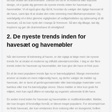
du kan skabe din drømmehave. Uanset om du er til moderne eller klassisk
design, vil vi guide dig gennem de nyeste trends inden for havesæt og
havemøbler. Vi vil også give dig råd til, hvordan du vælger det rigtige havesæt til
din have, samt tips til at skabe den rette stemning med tilbehørsprodukter. Og
selvfølgelig vil vi ikke glemme vigtigheden af vedligeholdelse og opbevaring af dit
havesæt, så du kan nyde det i mange år fremover. Så læn dig tilbage, lad dig
inspirere og gør din drømmehave til virkelighed!
2. De nyeste trends inden for
havesæt og havemøbler
Når det kommer til indretning af haven, er det vigtigt at følge med i de nyeste
trends for at skabe et moderne og stilfuldt udendørsområde. I dag er der flere
trends inden for havesæt og havemøbler, der kan give din have et frisk pust.
En af de mest populære trends lige nu er bæredygtighed. Mange mennesker
ønsker at skabe en mere miljøvenlig have, og derfor vælger de møbler og
havesæt, der er lavet af genbrugsmaterialer eller bæredygtige materialer som
bambus eller træ fra bæredygtige skove. Disse møbler er ikke kun gode for
miljøet, men kan også tilføre et naturligt og organisk udseende til din have.
En anden trend inden for havesæt og havemøbler er multifunktionalitet. Møbler,
der kan bruges til forskellige formål, er blevet meget populære. For eksempel kan
du finde havesæt, der kan omdannes til en solseng eller en loungestol, hvilket