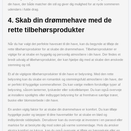
din have, der både matcher din stil og giver dig mulighed for at nyde sommeren
udendørs i fulde drag.
4. Skab din drømmehave med de
rette tilbehørsprodukter
Når du har valgt det perfekte havesæt til din have, kan du begynde at tilføje de
rette tilbehørsprodukter for at skabe din drømmehave. Tilbehørsprodukter er
vigtige for at skabe en hyggelig og personlig atmosfære i din have. Der findes et
bredt udvalg af tilbehørsprodukter, der kan hjælpe dig med at skabe den ønskede
stemning og stil.
Et af de vigtigste tilbehørsprodukter til din have er belysning. Med den rette
belysning kan du skabe en romantisk og stemningsfuld atmosfære i din have, der
er perfekt til hyggelige sommeraftener. Du kan vælge mellem forskellige typer af
belysning, såsom lanterner, lyskæder eller solcellelamper. Du kan også overveje
at installere spotlights eller indbygget belysning for at fremhæve særlige træer,
buske eller blomsterbede i din have.
En anden vigtig faktor for at skabe din drømmehave er komfort. Du kan tilføje
hyggelige puder og tæpper til dine havemøbler for at skabe en blød og
indbydende siddeplads. Derudover kan du overveje at investere i en parasol eller
markise for at beskytte dig mod solen på varme sommerdage. Hvis du ønsker
ekstra komfort og luksus, kan du også overveje at tilføje en hængekøje eller en