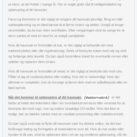
at sikre, at det holder i mange år. Her er nogle gode råd til vedligeholdelse og
opbevaring af dit havesæt.
Først og fremmest er det vigtigt at rengøre dit havesæt jævnligt. Brug en mild
sæbeopløsning og en blød børste til at fjerne snavs og pletter. Undgå at bruge
skuremidler, da de kan ridse overfladen. Efter rengøringen skal du sørge for at
tørre sættet af med en klud for at undgå vandpletter.
Hvis dit havesæt er fremstillet af træ, er det vigtigt at behandle det med
træbeskyttelse eller olie regelmæssigt. Dette vil beskytte træet mod vejr og vind
og forlænge dets levetid. Du bør også kontrollere træet for eventuelle revner eller
splinter og reparere dem straks.
Hvis dit havesæt er fremstillet af metal, er det vigtigt at beskytte det mod rust.
Påfør et lag af rustbeskyttelse eller maling, hvis det er nødvendigt. Hvis der
allerede er rustpletter, kan du forsøge at fjerne dem med en ståluldspude eller en
blød børste.
Når det kommer til opbevaring af dit havesæt,
er det
bedst at holde det indendørs eller i en overdækket terrasse eller veranda for at
beskytte det mod regn, sne og solens skadelige UV-stråler. Hvis det ikke er
muligt, bør du dække sættet med en vandtæt presenning eller møbelovertræk.
Du bør også overveje at flytte dit havesæt væk fra direkte sollys, da det kan
forårsage fading og forringelse af materialerne over tid. Hvis du har puder eller
hynder til dit sæt, skal du opbevare dem i en tør og ventileret opbevaring, når de