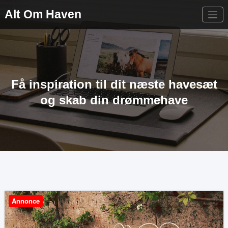
Videre
Alt Om Haven
til
indhold
Få inspiration til dit næste havesæt
og skab din drømmehave
Annonce