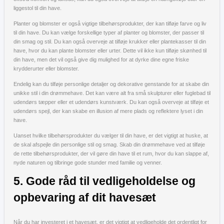
liggestol til din have.
Planter og blomster er også vigtige tilbehørsprodukter, der kan tilføje farve og liv
til din have. Du kan vælge forskellige typer af planter og blomster, der passer til
din smag og stil. Du kan også overveje at tilføje krukker eller plantekasser til din
have, hvor du kan plante blomster eller urter. Dette vil ikke kun tilføje skønhed til
din have, men det vil også give dig mulighed for at dyrke dine egne friske
krydderurter eller blomster.
Endelig kan du tilføje personlige detaljer og dekorative genstande for at skabe din
unikke stil i din drømmehave. Det kan være alt fra små skulpturer eller fuglebad til
udendørs tæpper eller et udendørs kunstværk. Du kan også overveje at tilføje et
udendørs spejl, der kan skabe en illusion af mere plads og reflektere lyset i din
have.
Uanset hvilke tilbehørsprodukter du vælger til din have, er det vigtigt at huske, at
de skal afspejle din personlige stil og smag. Skab din drømmehave ved at tilføje
de rette tilbehørsprodukter, der vil gøre din have til et rum, hvor du kan slappe af,
nyde naturen og tilbringe gode stunder med familie og venner.
5. Gode råd til vedligeholdelse og
opbevaring af dit havesæt
Når du har investeret i et havesæt, er det vigtigt at vedligeholde det ordentligt for