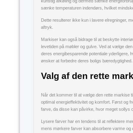
kunstig afkøling og dermed sænke energiforbruget
sænke temperaturen indendørs, hvilket mindske
Dette resulterer ikke kun i lavere elregninger
aftryk.
Markiser kan også bidrage til at beskytte interi
levetiden på møbler og gulve. Ved at vælge den
deres energibesparende potentiale yderligere, hv
ønsker at forbedre deres boligs bæredygtighed.
Valg af den rette marki
Når det kommer til at vælge den rette markise til 
optimal energieffektivitet og komfort. Først og
farve, da disse kan påvirke, hvor meget sollys 
Lysere farver har en tendens til at reflektere me
mens mørkere farver kan absorbere varme og d