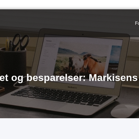
F
tet og besparelser: Markisens r