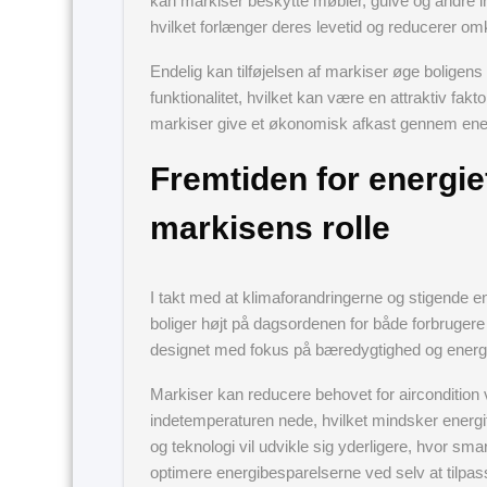
kan markiser beskytte møbler, gulve og andre i
hvilket forlænger deres levetid og reducerer omk
Endelig kan tilføjelsen af markiser øge boligen
funktionalitet, hvilket kan være en attraktiv fakt
markiser give et økonomisk afkast gennem ene
Fremtiden for energie
markisens rolle
I takt med at klimaforandringerne og stigende en
boliger højt på dagsordenen for både forbrugere o
designet med fokus på bæredygtighed og energibe
Markiser kan reducere behovet for aircondition 
indetemperaturen nede, hvilket mindsker energif
og teknologi vil udvikle sig yderligere, hvor s
optimere energibesparelserne ved selv at tilpas