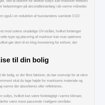
. Ved at blokere for direkte sollys kan markiser effektivt
r belastningen på airconditionanlæg i de varme måneder.
, men også i en reduktion af husstandens samlede CO2-
øret mod solens skadelige UV-stråler, hvilket forlænger
 rette type og placering af markiser kan man optimere
ilket gør dem til en klog investering for enhver, der
se til din bolig
din bolig, er der flere faktorer, du bør overveje for at sikre
 fremmest skal du tage højde for markisens materiale og
og varme der absorberes eller reflekteres.
re sollys, hvilket kan være fordelagtigt i varme klimaer,
erfor være mere passende i køligere områder.