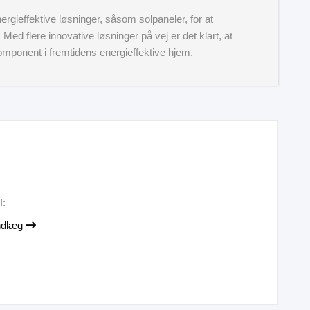
gieffektive løsninger, såsom solpaneler, for at
ed flere innovative løsninger på vej er det klart, at
omponent i fremtidens energieffektive hjem.
f:
indlæg