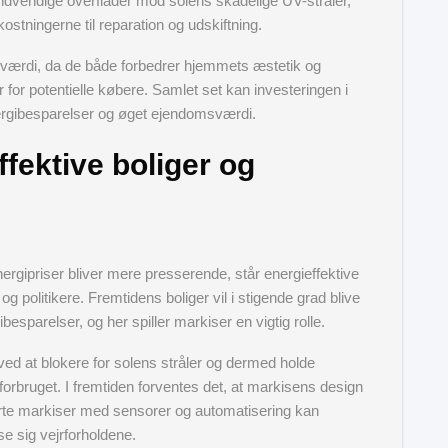
ndvendige overflader mod solens skadelige UV-stråler,
ostningerne til reparation og udskiftning.
s værdi, da de både forbedrer hjemmets æstetik og
or for potentielle købere. Samlet set kan investeringen i
rgibesparelser og øget ejendomsværdi.
ffektive boliger og
ergipriser bliver mere presserende, står energieffektive
g politikere. Fremtidens boliger vil i stigende grad blive
sparelser, og her spiller markiser en vigtig rolle.
ved at blokere for solens stråler og dermed holde
orbruget. I fremtiden forventes det, at markisens design
marte markiser med sensorer og automatisering kan
se sig vejrforholdene.