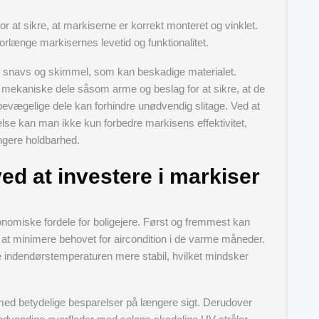
or at sikre, at markiserne er korrekt monteret og vinklet.
 forlænge markisernes levetid og funktionalitet.
f snavs og skimmel, som kan beskadige materialet.
mekaniske dele såsom arme og beslag for at sikre, at de
 bevægelige dele kan forhindre unødvendig slitage. Ved at
ldelse kan man ikke kun forbedre markisens effektivitet,
ngere holdbarhed.
d at investere i markiser
konomiske fordele for boligejere. Først og fremmest kan
at minimere behovet for aircondition i de varme måneder.
e indendørstemperaturen mere stabil, hvilket mindsker
rmed betydelige besparelser på længere sigt. Derudover