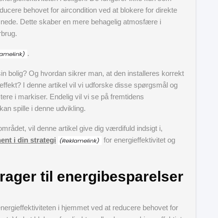
cere behovet for aircondition ved at blokere for direkte
 nede. Dette skaber en mere behagelig atmosfære i
rbrug.
.
n bolig? Og hvordan sikrer man, at den installeres korrekt
ffekt? I denne artikel vil vi udforske disse spørgsmål og
re i markiser. Endelig vil vi se på fremtidens
kan spille i denne udvikling.
rådet, vil denne artikel give dig værdifuld indsigt i,
t i din strategi
for energieffektivitet og
ager til energibesparelser
 energieffektiviteten i hjemmet ved at reducere behovet for