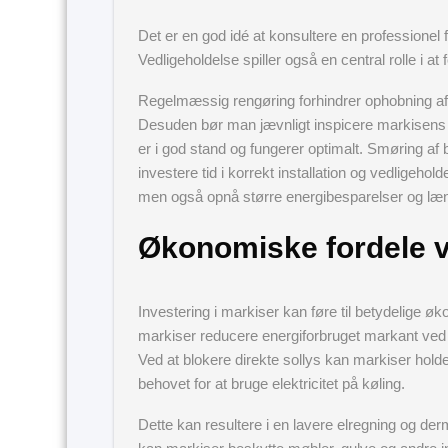
Det er en god idé at konsultere en professionel f
Vedligeholdelse spiller også en central rolle i at
Regelmæssig rengøring forhindrer ophobning a
Desuden bør man jævnligt inspicere markisens 
er i god stand og fungerer optimalt. Smøring af
investere tid i korrekt installation og vedligeho
men også opnå større energibesparelser og læ
Økonomiske fordele ve
Investering i markiser kan føre til betydelige ø
markiser reducere energiforbruget markant ved 
Ved at blokere direkte sollys kan markiser hold
behovet for at bruge elektricitet på køling.
Dette kan resultere i en lavere elregning og de